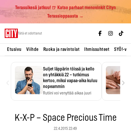
Terassikesä jatkuu! 🍺 Katso parhaat menovinkit Cityn
Terassioppaasta →
Skip
Tätä et odottanut
to
content
Etusivu
Viihde
Ruoka ja ravintolat
Ihmissuhteet
SYÖ!-vii
Suljet läppärin töissä ja kello
on yhtäkkiä 22 – tutkimus
‹
›
kertoo, miksi vapaa-aika kuluu
nopeammin
Rutiini voi venyttää aikaa juuri
silloin, kun sitä…
K-X-P – Space Precious Time
22.4.2015 22:49