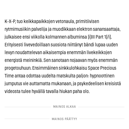
K-X-P, tuo keikkapaikkojen vetonaula, primitiivisen
rytmimusiikin palvelija ja muodikkaan elektron sanansaattaja,
julkaisee ensi viikolla kolmannen albuminsa [i]III Part 1[/i].
Erityisesti livevedoillaan suosiota niittänyt bändi lupaa uuden
levyn noudattelevan aikaisempia enemmän livekeikkojen
energistä meininkiä. Sen sanotaan nojaavan myös enemmän
progetouhuun. Ensimmäinen sinkkulohkaisu Space Precious
Time antaa odottaa uudelta matskulta paljon: hypnoottinen
jumputus vie auttamatta mukanaan, ja psykedeelisen kreisistä
videosta tulee hyvällä tavalla hiukan paha olo.