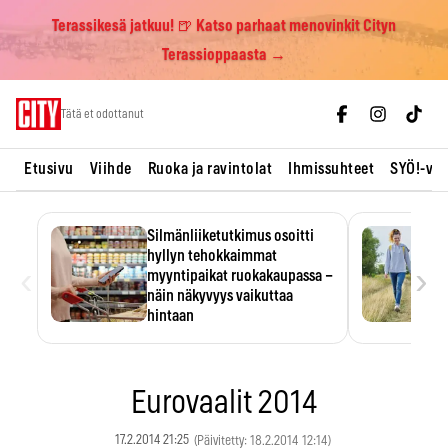
Terassikesä jatkuu! 🍺 Katso parhaat menovinkit Cityn
Terassioppaasta →
Skip
Tätä et odottanut
to
content
Etusivu
Viihde
Ruoka ja ravintolat
Ihmissuhteet
SYÖ!-vii
Silmänliiketutkimus osoitti
hyllyn tehokkaimmat
‹
›
myyntipaikat ruokakaupassa –
näin näkyvyys vaikuttaa
hintaan
Tuotteen paikka hyllyssä
ratkaisee, huomataanko se.
Kauppiaat hyödyntävät…
Eurovaalit 2014
17.2.2014 21:25
(Päivitetty: 18.2.2014 12:14)