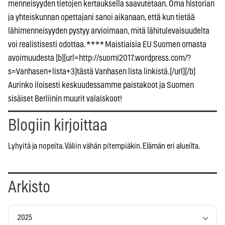
menneisyyden tietojen kertauksella saavutetaan. Oma historian
ja yhteiskunnan opettajani sanoi aikanaan, että kun tietää
lähimenneisyyden pystyy arvioimaan, mitä lähitulevaisuudelta
voi realistisesti odottaa. * * * * Maistiaisia EU Suomen omasta
avoimuudesta [b][url=http://suomi2017.wordpress.com/?
s=Vanhasen+lista+3]tästä Vanhasen lista linkistä.[/url][/b]
Aurinko iloisesti keskuudessamme paistakoot ja Suomen
sisäiset Berliinin muurit valaiskoot!
Blogiin kirjoittaa
Lyhyitä ja nopeita. Väliin vähän pitempiäkin. Elämän eri alueilta.
Arkisto
2025