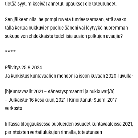
tietää syyt, mikseivät annetut lupaukset ole toteutuneet.
Sen jälkeen olisi helpompi ruveta fundeeraamaan, että saako
tällä kertaa nukkuvien puolue ääneni vai löytyykö nuoremman
sukupolven ehdokkaista todellisia uusien polkujen avaajia?
* * * *
Päivitys 25.8.2024
Ja kurkistus kuntavaalien menoon ja isoon kuvaan 2020-luvulla:
[b]Kuntavaalit 2021 – Äänestysprosentti ja nukkuvat[/b]
– Julkaistu: 16 kesäkuun, 2021 | Kirjoittanut: Suomi 2017
verkosto
[i]Tässä bloggauksessa puolueiden osuudet kuntavaaleissa 2021,
perinteisten vertailulukujen rinnalla, toteutuneen