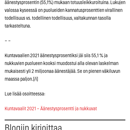
äänestysprosentin (55,1%) mukaan totuusleikkuroituina. Lukujen
valossa kyseessä on puolueiden kannatusprosenttien virallinen
todellisuus vs. todellinen todellisuus, valtakunnan tasolla
tarkasteltuna.
– –
Kuntavaalien 2021 äänestysprosentiksi jäi siis 55,1 % ja
nukkuvien puolueen kooksi muodostui alla olevan laskelman
mukaisesti yli 2 miljoonaa äänestäjää. Se on pienen väkiluvun
maassa paljon.[/i]
Lue lisää osoitteessa:
Kuntavaalit 2021 – Äänestysprosentti ja nukkuvat
Blogiin kirjoittaa