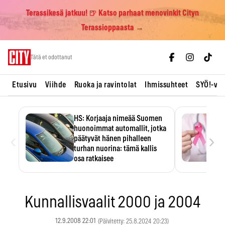
Terassikesä jatkuu! 🍺 Katso parhaat menovinkit Cityn
Terassioppaasta →
Skip
Tätä et odottanut
to
content
Etusivu
Viihde
Ruoka ja ravintolat
Ihmissuhteet
SYÖ!-vii
HS: Korjaaja nimeää Suomen
huonoimmat automallit, jotka
‹
›
päätyvät hänen pihalleen
turhan nuorina: tämä kallis
osa ratkaisee
Ratkaisijana on usein yksi kallis
komponentti.
Kunnallisvaalit 2000 ja 2004
12.9.2008 22:01
(Päivitetty: 25.8.2024 20:23)