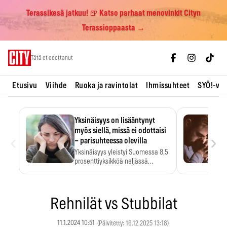
Terassikesä jatkuu! 🍺 Katso parhaat menovinkit Cityn
Terassioppaasta →
Skip
Tätä et odottanut
to
content
Etusivu
Viihde
Ruoka ja ravintolat
Ihmissuhteet
SYÖ!-vii
Yksinäisyys on lisääntynyt
myös siellä, missä ei odottaisi
‹
›
– parisuhteessa olevilla
Yksinäisyys yleistyi Suomessa 8,5
prosenttiyksikköä neljässä
vuodessa. Se…
Rehnilät vs Stubbilat
11.1.2024 10:51
(Päivitetty: 16.12.2025 13:18)