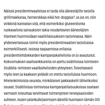
Näissä presidentinvaaleissa ei taida olla äänestäjille tarjolla
grillimakkaraa, hernerokkaa eikä hot-doggeja? Ja jos on, niin
vinkkinä kannatan sitä, että esimerkiksi gluteenitonta
ruokavaliota sairauksien takia noudattavien äänestäjien
tilanteet huomioidaan vaalitilaisuuksien tarjonnassa. Näin
yhdenvertaisuus toimii myös presidentinvaalien tarjoiluissa
esimerkillisesti. Isoissa taajaamissa erilaisia
presidenttiehdokkaiden kampanjakahviloita on jo avautunut.
Kokoomuksen vaalivankkureita on ajettu sisätiloissa toimivien
Stubbila-nimisten vaalikahviloiden yhteyteen. Toivottavasti
myös teen ja kaakaon ystävät on otettu tarjoiluissa huomioon.
Mielenkiintoista seurata, minkälaiset pakkaskelit lähiviikoiksi
osuvat. Sisätiloissa toimivissa kampanjatilaisuuksissa osataan
varmasti toteuttaa tarvittavat toimenpiteet terveysasioiden
suhteen. Isojen jalankulkijavirtojen äärellä huomasin tämän Olli