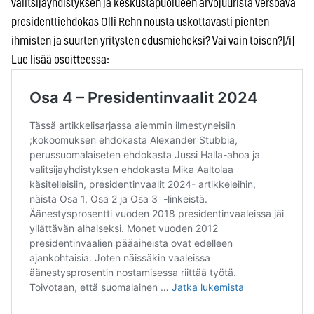
valitsijayhdistyksen ja keskustapuolueen arvojuurista versoava
presidenttiehdokas Olli Rehn nousta uskottavasti pienten
ihmisten ja suurten yritysten edusmieheksi? Vai vain toisen?[/i]
Lue lisää osoitteessa: