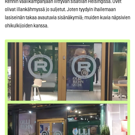
Rehnin vaalikampanjaan liittyvän sisätilan Helsingissä. Ovet
olivat illankähmyssä jo suljetut. Joten tyydyin ihailemaan
lasiseinän takaa avautuvia sisänäkymiä; muiden kuvia näpsivien
ohikulkijoiden kanssa.