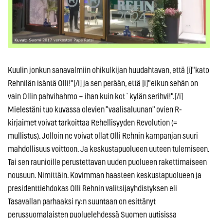
Kuulin jonkun sanavalmiin ohikulkijan huudahtavan, että [i]"kato
Rehnilän isäntä Olli!"[/i] ja sen perään, että [i]"eikun sehän on
vain Ollin pahvihahmo – ihan kuin kot`kylän serihvi!".[/i]
Mielestäni tuo kuvassa olevien "vaalisaluunan" ovien R-
kirjaimet voivat tarkoittaa Rehellisyyden Revolution (=
mullistus). Jolloin ne voivat ollat Olli Rehnin kampanjan suuri
mahdollisuus voittoon. Ja keskustapuolueen uuteen tulemiseen.
Tai sen raunioille perustettavan uuden puolueen rakettimaiseen
nousuun. Nimittäin. Kovimman haasteen keskustapuolueen ja
presidenttiehdokas Olli Rehnin valitsijayhdistyksen eli
Tasavallan parhaaksi ry:n suuntaan on esittänyt
perussuomalaisten puoluelehdessä Suomen uutisissa