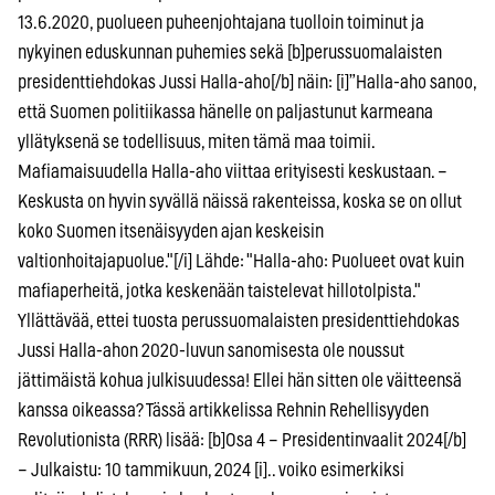
13.6.2020, puolueen puheenjohtajana tuolloin toiminut ja
nykyinen eduskunnan puhemies sekä [b]perussuomalaisten
presidenttiehdokas Jussi Halla-aho[/b] näin: [i]”Halla-aho sanoo,
että Suomen politiikassa hänelle on paljastunut karmeana
yllätyksenä se todellisuus, miten tämä maa toimii.
Mafiamaisuudella Halla-aho viittaa erityisesti keskustaan. –
Keskusta on hyvin syvällä näissä rakenteissa, koska se on ollut
koko Suomen itsenäisyyden ajan keskeisin
valtionhoitajapuolue."[/i] Lähde: "Halla-aho: Puolueet ovat kuin
mafiaperheitä, jotka keskenään taistelevat hillotolpista."
Yllättävää, ettei tuosta perussuomalaisten presidenttiehdokas
Jussi Halla-ahon 2020-luvun sanomisesta ole noussut
jättimäistä kohua julkisuudessa! Ellei hän sitten ole väitteensä
kanssa oikeassa? Tässä artikkelissa Rehnin Rehellisyyden
Revolutionista (RRR) lisää: [b]Osa 4 – Presidentinvaalit 2024[/b]
– Julkaistu: 10 tammikuun, 2024 [i].. voiko esimerkiksi