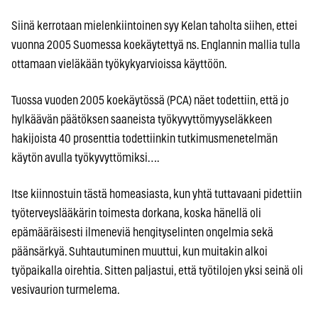
Siinä kerrotaan mielenkiintoinen syy Kelan taholta siihen, ettei
vuonna 2005 Suomessa koekäytettyä ns. Englannin mallia tulla
ottamaan vieläkään työkykyarvioissa käyttöön.
Tuossa vuoden 2005 koekäytössä (PCA) näet todettiin, että jo
hylkäävän päätöksen saaneista työkyvyttömyyseläkkeen
hakijoista 40 prosenttia todettiinkin tutkimusmenetelmän
käytön avulla työkyvyttömiksi….
Itse kiinnostuin tästä homeasiasta, kun yhtä tuttavaani pidettiin
työterveyslääkärin toimesta dorkana, koska hänellä oli
epämääräisesti ilmeneviä hengityselinten ongelmia sekä
päänsärkyä. Suhtautuminen muuttui, kun muitakin alkoi
työpaikalla oirehtia. Sitten paljastui, että työtilojen yksi seinä oli
vesivaurion turmelema.