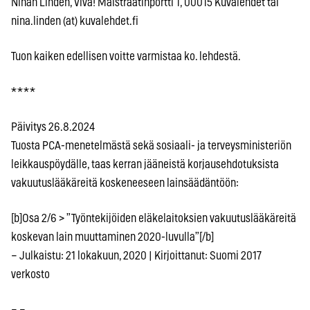
Ninan Lindèn, Viva! Maistraatinportti 1, 00015 Kuvalehdet tai
nina.linden (at) kuvalehdet.fi
Tuon kaiken edellisen voitte varmistaa ko. lehdestä.
* * * *
Päivitys 26.8.2024
Tuosta PCA-menetelmästä sekä sosiaali- ja terveysministeriön
leikkauspöydälle, taas kerran jääneistä korjausehdotuksista
vakuutuslääkäreitä koskeneeseen lainsäädäntöön:
[b]Osa 2/6 > ”Työntekijöiden eläkelaitoksien vakuutuslääkäreitä
koskevan lain muuttaminen 2020-luvulla”[/b]
– Julkaistu: 21 lokakuun, 2020 | Kirjoittanut: Suomi 2017
verkosto
– –