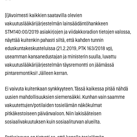
[i]Avoimesti kaikkien saatavilla olevien
vakuutuslääkärijärjestelmän lainsäädäntöhankkeen
STM140:00/2019 asiakirjojen ja viidakkoradion tietojen valossa,
näyttää kuitenkin pahasti siltä, että kahden tunnin
eduskuntakeskusteluissa (21.2.2019, PTK 163/2018 vp),
useamman kansanedustajan ja ministerin suulla, luvattu
vakuutuslääkärijärjestelmän täysremontti on jäämässä
pintaremontiksi! Jälleen kerran.
Ei vaivuta kuitenkaan synkkyyteen. Tässä kaikessa pitää nähdä
uusien mahdollisuuksien siemensäkki. Kunhan vain saamme
vakuutettujen/potilaiden tosielämän näkökulmat
pitkäkestoiseen päivänvaloon. Niin lakisääteisen
sosiaalivakuutuksen kuin sosiaaliturvan alueilta.