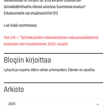
Ratkaisevaa on tietysti se, että kenelle tosielämän
lainsäädäntövalta näissä asioissa Suomessa kuuluu?
Eduskunnalle vai etujärjestöille?[/i]
Lue lisää osoitteessa:
Osa 2/6 > ”Työntekijöiden eläkelaitoksien vakuutuslääkäreitä
koskevan lain muuttaminen 2020-luvulla”
Blogiin kirjoittaa
Lyhyitä ja nopeita. Väliin vähän pitempiäkin. Elämän eri alueilta.
Arkisto
2025