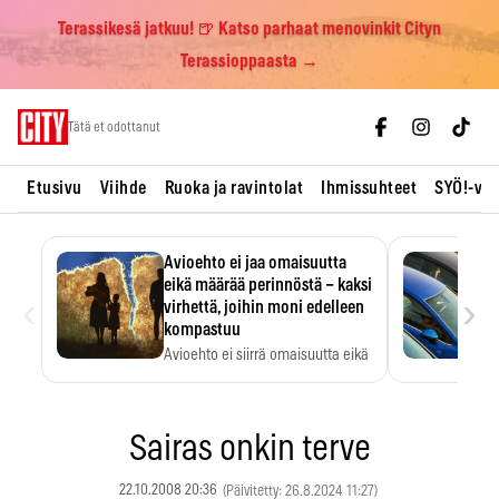
Terassikesä jatkuu! 🍺 Katso parhaat menovinkit Cityn
Terassioppaasta →
Skip
Tätä et odottanut
to
content
Etusivu
Viihde
Ruoka ja ravintolat
Ihmissuhteet
SYÖ!-vii
Avioehto ei jaa omaisuutta
eikä määrää perinnöstä – kaksi
‹
›
virhettä, joihin moni edelleen
kompastuu
Avioehto ei siirrä omaisuutta eikä
ratkaise perintöasioita.
Sairas onkin terve
22.10.2008 20:36
(Päivitetty: 26.8.2024 11:27)