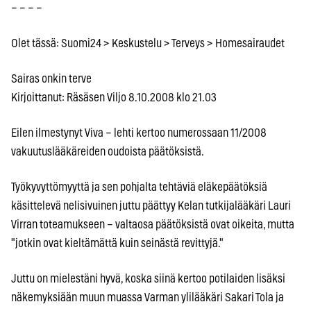
– – – –
Olet tässä: Suomi24 > Keskustelu > Terveys > Homesairaudet
Sairas onkin terve
Kirjoittanut: Räsäsen Viljo 8.10.2008 klo 21.03
Eilen ilmestynyt Viva – lehti kertoo numerossaan 11/2008
vakuutuslääkäreiden oudoista päätöksistä.
Työkyvyttömyyttä ja sen pohjalta tehtäviä eläkepäätöksiä
käsittelevä nelisivuinen juttu päättyy Kelan tutkijalääkäri Lauri
Virran toteamukseen – valtaosa päätöksistä ovat oikeita, mutta
"jotkin ovat kieltämättä kuin seinästä revittyjä."
Juttu on mielestäni hyvä, koska siinä kertoo potilaiden lisäksi
näkemyksiään muun muassa Varman ylilääkäri Sakari Tola ja