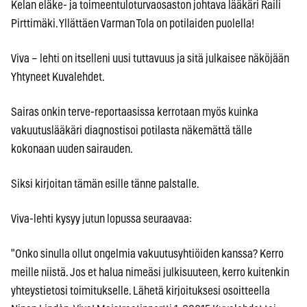
Kelan eläke- ja toimeentuloturvaosaston johtava lääkäri Raili
Pirttimäki. Yllättäen Varman Tola on potilaiden puolella!
Viva – lehti on itselleni uusi tuttavuus ja sitä julkaisee näköjään
Yhtyneet Kuvalehdet.
Sairas onkin terve-reportaasissa kerrotaan myös kuinka
vakuutuslääkäri diagnostisoi potilasta näkemättä tälle
kokonaan uuden sairauden.
Siksi kirjoitan tämän esille tänne palstalle.
Viva-lehti kysyy jutun lopussa seuraavaa:
"Onko sinulla ollut ongelmia vakuutusyhtiöiden kanssa? Kerro
meille niistä. Jos et halua nimeäsi julkisuuteen, kerro kuitenkin
yhteystietosi toimitukselle. Lähetä kirjoituksesi osoitteella