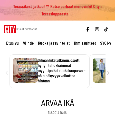
Terassikesä jatkuu! 🍺 Katso parhaat menovinkit Cityn
Terassioppaasta →
Skip
Tätä et odottanut
to
content
Etusivu
Viihde
Ruoka ja ravintolat
Ihmissuhteet
SYÖ!-vii
Silmänliiketutkimus osoitti
hyllyn tehokkaimmat
‹
›
myyntipaikat ruokakaupassa –
näin näkyvyys vaikuttaa
hintaan
Tuotteen paikka hyllyssä
ratkaisee, huomataanko se.
Kauppiaat hyödyntävät…
ARVAA IKÄ
5.8.2014 16:16