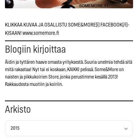
KLIKKAA KUVAA JA OSALLISTU SOME&MORE[i] FACEBOOK[/i]-
KISAAN! www.somemore.fi
Blogiin kirjoittaa
Äidin ja tyttären haave omasta yrityksestä. Suuria unelmia tehdä sitä
mitä rakastaa! Nyt tai ei koskaan, KAIKKI pelissä. Some&More on
naisten ja pikkukoirien Store, jonka perustimme kesällä 2013!
Rakkaudesta muotiin ja koiriin.
Arkisto
2015