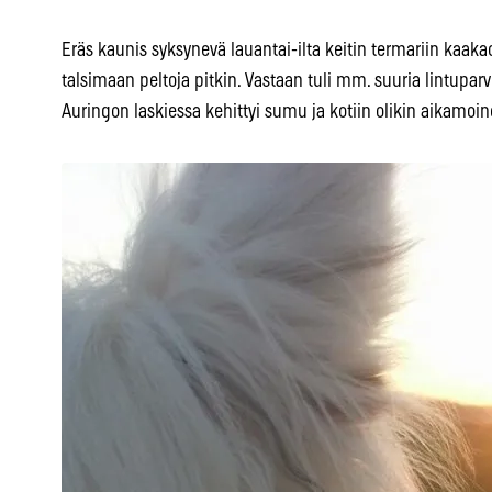
Eräs kaunis syksynevä lauantai-ilta keitin termariin kaakao
talsimaan peltoja pitkin. Vastaan tuli mm. suuria lintuparvi
Auringon laskiessa kehittyi sumu ja kotiin olikin aikamoi