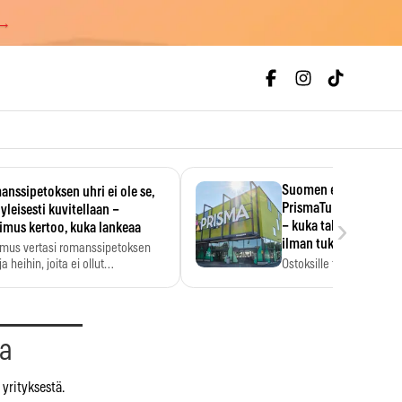
 →
Suomen ensimmäine
nssipetoksen uhri ei ole se,
PrismaTukku avautui 
 yleisesti kuvitellaan –
›
– kuka tahansa pääsee
imus kertoo, kuka lankeaa
ilman tukkukorttia
imus vertasi romanssipetoksen
a heihin, joita ei ollut…
Ostoksille tarvitse tukku
yksikköhinta kannattaa t
aa
yrityksestä.