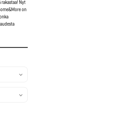
 rakastaa! Nyt
ä. Some&More on
jonka
kaudesta