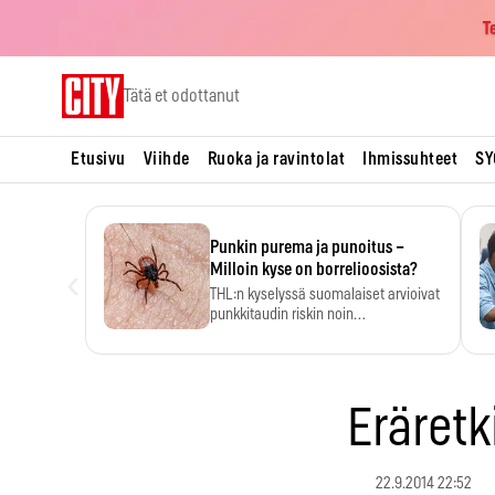
T
Skip
Tätä et odottanut
to
content
Etusivu
Viihde
Ruoka ja ravintolat
Ihmissuhteet
SY
Punkin purema ja punoitus –
‹
Milloin kyse on borrelioosista?
THL:n kyselyssä suomalaiset arvioivat
punkkitaudin riskin noin
kymmenkertaiseksi…
Eräretk
22.9.2014 22:52