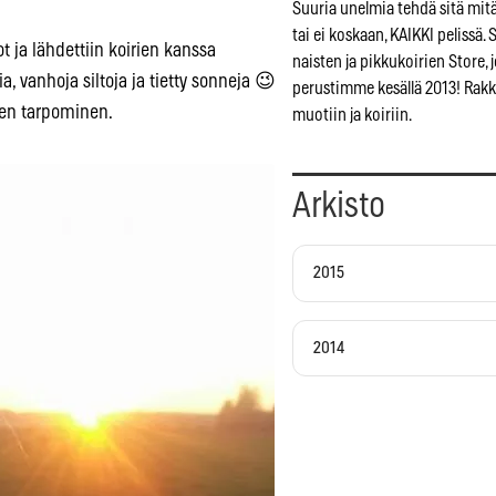
Suuria unelmia tehdä sitä mitä
tai ei koskaan, KAIKKI peliss
t ja lähdettiin koirien kanssa
naisten ja pikkukoirien Store, 
a, vanhoja siltoja ja tietty sonneja 😉
perustimme kesällä 2013! Rak
nen tarpominen.
muotiin ja koiriin.
Arkisto
2015
2014