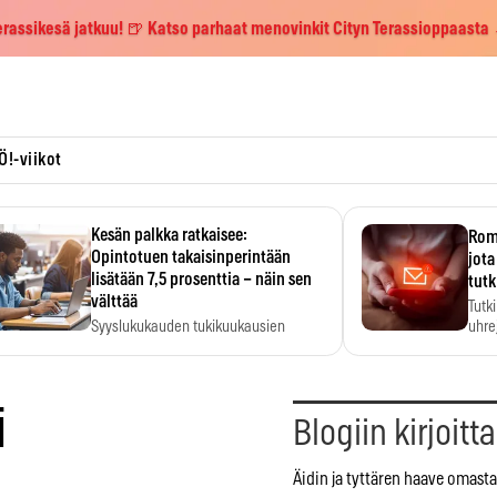
erassikesä jatkuu! 🍺 Katso parhaat menovinkit Cityn Terassioppaasta
Ö!-viikot
Kesän palkka ratkaisee:
Roma
Opintotuen takaisinperintään
jota
lisätään 7,5 prosenttia – näin sen
tutk
välttää
Tutk
Syyslukukauden tukikuukausien
uhrej
määrä ratkeaa sillä, mitä kesällä
ehti…
i
Blogiin kirjoitt
Äidin ja tyttären haave omasta 