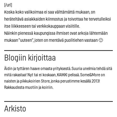
[/url]
Koska koko valikoimaa ei saa välttämättä mukaan, on
heräteltävä asiakkaiden kiinnostus ja toivottaa he tervetulleiksi
itse liikkeeseen tai verkkokauppaan visiitille.
Näinkin pienessä kaupungissa ihmiset ovat arkoja lähtemään
mukaan "uuteen", joten on mentävä puolitiehen vastaan 🙂
Blogiin kirjoittaa
Äidin ja tyttären haave omasta yrityksestä. Suuria unelmia tehdä sitä
mitä rakastaa! Nyt tai ei koskaan, KAIKKI pelissä. Some&More on
naisten ja pikkukoirien Store, jonka perustimme kesällä 2013!
Rakkaudesta muotiin ja koiriin.
Arkisto