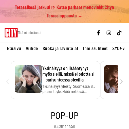
Terassikesä jatkuu! 🍺 Katso parhaat menovinkit Cityn
Terassioppaasta →
Skip
Tätä et odottanut
to
content
Etusivu
Viihde
Ruoka ja ravintolat
Ihmissuhteet
SYÖ!-vii
Yksinäisyys on lisääntynyt
myös siellä, missä ei odottaisi
‹
›
– parisuhteessa olevilla
Yksinäisyys yleistyi Suomessa 8,5
prosenttiyksikköä neljässä
vuodessa. Se…
POP-UP
6.3.2014 14:58