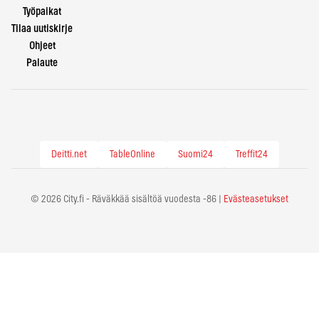
Työpaikat
Tilaa uutiskirje
Ohjeet
Palaute
Deitti.net
TableOnline
Suomi24
Treffit24
© 2026 City.fi - Räväkkää sisältöä vuodesta -86 |
Evästeasetukset