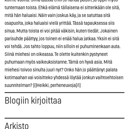
tuntemaan toista. Ehkä elämä tällaisena ei sittenkään ole sitä,
mitä hän haluaisi. Näin vain joskus käy, ja se satuttaa sitä
osapuolta, joka haluaisi vielä yrittää. Tässä tapauksessa siis
sinua. Mutta toista ei voi pitää väkisin, kuten tiedät. Jokainen
parisuhde päättyy, jos toinen ei enää halua jatkaa. Yksin ei sitä
voi tehdä. Jos tahto loppuu, niin silloin ei puhuminenkaan auta.
Siinä miehesi on oikeassa. Te olette kuitenkin pystyneet
puhumaan myös vaikeuksistanne. Tämä on hyvä asia. Mitä
miehesi toivoo sinulta juuri nyt? Onko hän jo päättänyt palata
kotimaahan vai voisitteko yhdessä löytää jonkun vaihtoehtoisen
suunnitelman? [i]Heikki, perheneuvoja[/i]
Blogiin kirjoittaa
Arkisto