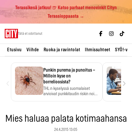
Terassikesä jatkuu! 🍺 Katso parhaat menovinkit Cityn
Terassioppaasta →
Skip
Tätä et odottanut
to
content
Etusivu
Viihde
Ruoka ja ravintolat
Ihmissuhteet
SYÖ!-vii
Punkin purema ja punoitus –
Milloin kyse on
‹
›
borrelioosista?
THL:n kyselyssä suomalaiset
arvioivat punkkitaudin riskin noin
kymmenkertaiseksi…
Mies haluaa palata kotimaahansa
24.4.2015 13:05