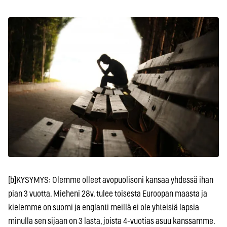
[b]KYSYMYS: Olemme olleet avopuolisoni kansaa yhdessä ihan
pian 3 vuotta. Mieheni 28v, tulee toisesta Euroopan maasta ja
kielemme on suomi ja englanti meillä ei ole yhteisiä lapsia
minulla sen sijaan on 3 lasta, joista 4-vuotias asuu kanssamme.