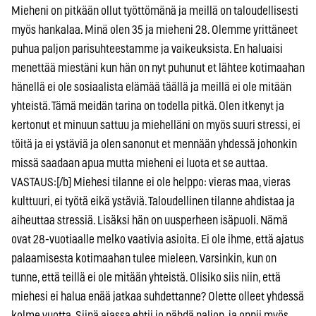
Mieheni on pitkään ollut työttömänä ja meillä on taloudellisesti
myös hankalaa. Minä olen 35 ja mieheni 28. Olemme yrittäneet
puhua paljon parisuhteestamme ja vaikeuksista. En haluaisi
menettää miestäni kun hän on nyt puhunut et lähtee kotimaahan
hänellä ei ole sosiaalista elämää täällä ja meillä ei ole mitään
yhteistä. Tämä meidän tarina on todella pitkä. Olen itkenyt ja
kertonut et minuun sattuu ja miehelläni on myös suuri stressi, ei
töitä ja ei ystäviä ja olen sanonut et mennään yhdessä johonkin
missä saadaan apua mutta mieheni ei luota et se auttaa.
VASTAUS:[/b] Miehesi tilanne ei ole helppo: vieras maa, vieras
kulttuuri, ei työtä eikä ystäviä. Taloudellinen tilanne ahdistaa ja
aiheuttaa stressiä. Lisäksi hän on uusperheen isäpuoli. Nämä
ovat 28-vuotiaalle melko vaativia asioita. Ei ole ihme, että ajatus
palaamisesta kotimaahan tulee mieleen. Varsinkin, kun on
tunne, että teillä ei ole mitään yhteistä. Olisiko siis niin, että
miehesi ei halua enää jatkaa suhdettanne? Olette olleet yhdessä
kolme vuotta. Siinä ajassa ehtii jo nähdä paljon, ja oppii myös