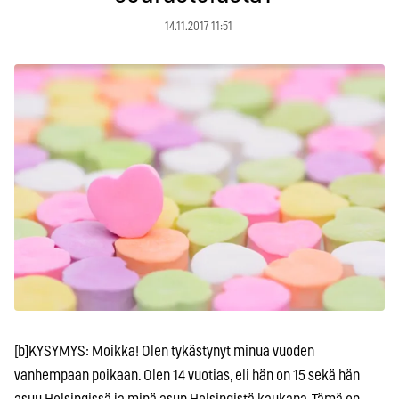
14.11.2017 11:51
[b]KYSYMYS: Moikka! Olen tykästynyt minua vuoden
vanhempaan poikaan. Olen 14 vuotias, eli hän on 15 sekä hän