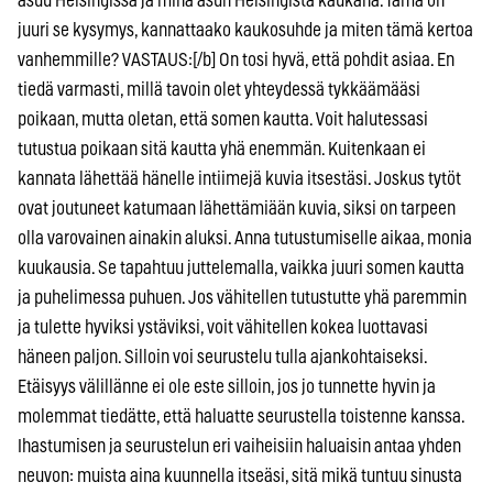
asuu Helsingissä ja minä asun Helsingistä kaukana. Tämä on
juuri se kysymys, kannattaako kaukosuhde ja miten tämä kertoa
vanhemmille? VASTAUS:[/b] On tosi hyvä, että pohdit asiaa. En
tiedä varmasti, millä tavoin olet yhteydessä tykkäämääsi
poikaan, mutta oletan, että somen kautta. Voit halutessasi
tutustua poikaan sitä kautta yhä enemmän. Kuitenkaan ei
kannata lähettää hänelle intiimejä kuvia itsestäsi. Joskus tytöt
ovat joutuneet katumaan lähettämiään kuvia, siksi on tarpeen
olla varovainen ainakin aluksi. Anna tutustumiselle aikaa, monia
kuukausia. Se tapahtuu juttelemalla, vaikka juuri somen kautta
ja puhelimessa puhuen. Jos vähitellen tutustutte yhä paremmin
ja tulette hyviksi ystäviksi, voit vähitellen kokea luottavasi
häneen paljon. Silloin voi seurustelu tulla ajankohtaiseksi.
Etäisyys välillänne ei ole este silloin, jos jo tunnette hyvin ja
molemmat tiedätte, että haluatte seurustella toistenne kanssa.
Ihastumisen ja seurustelun eri vaiheisiin haluaisin antaa yhden
neuvon: muista aina kuunnella itseäsi, sitä mikä tuntuu sinusta