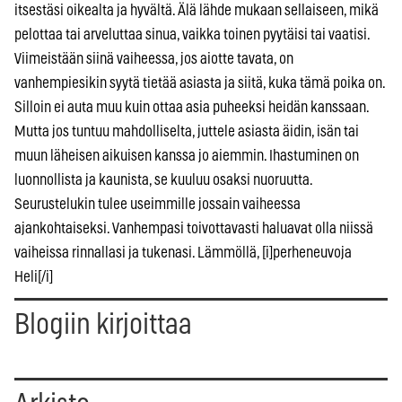
itsestäsi oikealta ja hyvältä. Älä lähde mukaan sellaiseen, mikä
pelottaa tai arveluttaa sinua, vaikka toinen pyytäisi tai vaatisi.
Viimeistään siinä vaiheessa, jos aiotte tavata, on
vanhempiesikin syytä tietää asiasta ja siitä, kuka tämä poika on.
Silloin ei auta muu kuin ottaa asia puheeksi heidän kanssaan.
Mutta jos tuntuu mahdolliselta, juttele asiasta äidin, isän tai
muun läheisen aikuisen kanssa jo aiemmin. Ihastuminen on
luonnollista ja kaunista, se kuuluu osaksi nuoruutta.
Seurustelukin tulee useimmille jossain vaiheessa
ajankohtaiseksi. Vanhempasi toivottavasti haluavat olla niissä
vaiheissa rinnallasi ja tukenasi. Lämmöllä, [i]perheneuvoja
Heli[/i]
Blogiin kirjoittaa