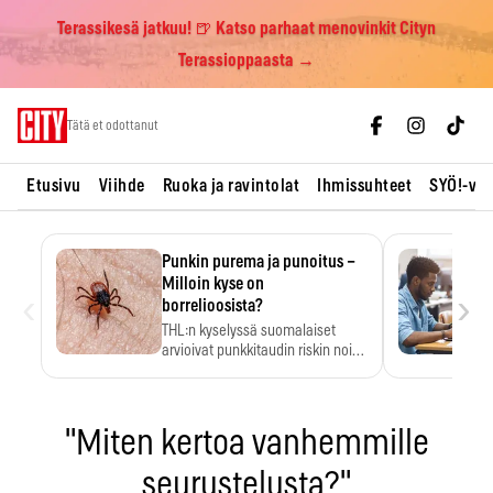
Terassikesä jatkuu! 🍺 Katso parhaat menovinkit Cityn
Terassioppaasta →
Skip
Tätä et odottanut
to
content
Etusivu
Viihde
Ruoka ja ravintolat
Ihmissuhteet
SYÖ!-vii
Punkin purema ja punoitus –
Milloin kyse on
‹
›
borrelioosista?
THL:n kyselyssä suomalaiset
arvioivat punkkitaudin riskin noin
kymmenkertaiseksi…
"Miten kertoa vanhemmille
seurustelusta?"