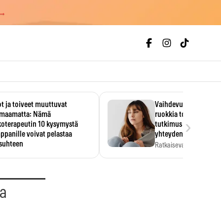
 →
t ja toiveet muuttuvat
Vaihdevuodet ja alkoh
maamatta: Nämä
ruokkia toisiaan – 93
›
koterapeutin 10 kysymystä
tutkimus paljasti mut
panille voivat pelastaa
yhteyden
isuhteen
Ratkaiseva tekijä ei ollu
vakavuus vaan syy,…
eessa on helppo ajatella
evansa kumppaninsa läpikotaisin.
oterapeutin…
aa