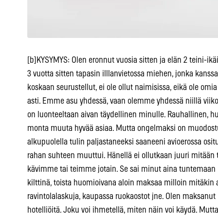
[b]KYSYMYS: Olen eronnut vuosia sitten ja elän 2 teini-ikä
3 vuotta sitten tapasin illlanvietossa miehen, jonka kanssa
koskaan seurustellut, ei ole ollut naimisissa, eikä ole omi
asti. Emme asu yhdessä, vaan olemme yhdessä niillä viikoil
on luonteeltaan aivan täydellinen minulle. Rauhallinen, 
monta muuta hyvää asiaa. Mutta ongelmaksi on muodostun
alkupuolella tulin paljastaneeksi saaneeni avioerossa osit
rahan suhteen muuttui. Hänellä ei ollutkaan juuri mitään t
kävimme tai teimme jotain. Se sai minut aina tuntemaan
kilttinä, toista huomioivana aloin maksaa milloin mitäkin a
ravintolalaskuja, kaupassa ruokaostot jne. Olen maksa
hotelliöitä. Joku voi ihmetellä, miten näin voi käydä. Mu