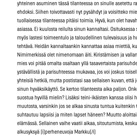
yhteinen asuminen tässä tilanteessa on sinulle asetettu 
ehdoksi. Siihen toivottavasti nyt pysähdyt ja voisitteko mi
tuollaisessa tilanteessa pitäisi toimia. Hyvä, kun olet hav
asiassa. Ei kuulosta reilulta sinun kannaltasi. Osituksessa
myös lastesi toimeentulo ja taloudellinen tulevaisuus ja h
tehtävä. Heidän kannaltaankin kannattaa asiaa miettiä, ku
Nimimerkissä olet nimenomaan äiti. Kiristämisen ja vallan
mies voi pitää omalta osaltaan yllä tasavertaista parisuhde
ystävällistä ja parisuhteessa mukavaa, jos voi joskus toise
yhteisiä hetkiä, mutta postistasi saa sellaisen kuvan, ett
sinun hyväksikäyttö. Se kertoo tilanteesta aika paljon. Onko 
suostua hyvillä mielin? Lisäksi teini-ikäisten kanssa olis
muutosta, varsinkin jos se alkaa sinusta tuntua kuitenkin 
suhtautuu lapsiisi ja miten lapset häneen? Muutto aloitt
elämässä. Sellainen vaihe vaatii aikaa, sitoutumista, kesku
alkusyksyä [i]perheneuvoja Markku[/i]