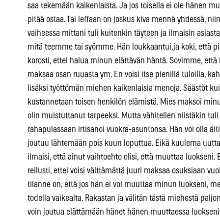
saa tekemään kaikenlaista. Ja jos toisella ei ole hänen mu
pitää ostaa. Tai leffaan on joskus kiva mennä yhdessä, nii
vaiheessa mittani tuli kuitenkin täyteen ja ilmaisin asias
mitä teemme tai syömme. Hän loukkaantui,ja koki, että p
korosti, ettei halua minun elättävän häntä. Sovimme, että
maksaa osan ruuasta ym. En voisi itse pienillä tuloilla, k
lisäksi työttömän miehen kaikenlaisia menoja. Säästöt kuit
kustannetaan toisen henkilön elämistä. Mies maksoi minull
olin muistuttanut tarpeeksi. Mutta vähitellen niistäkin tuli
rahapulassaan irtisanoi vuokra-asuntonsa. Hän voi olla ä
joutuu lähtemään pois kuun loputtua. Eikä kuulema uutt
ilmaisi, että ainut vaihtoehto olisi, että muuttaa luokseni
reilusti, ettei voisi välttämättä juuri maksaa osuksiaan
tilanne on, että jos hän ei voi muuttaa minun luokseni, m
todella vaikealta. Rakastan ja välitän tästä miehestä palj
voin joutua elättämään hänet hänen muuttaessa luokseni.