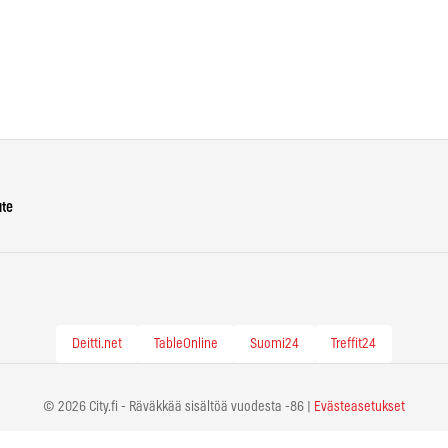
ute
Deitti.net
TableOnline
Suomi24
Treffit24
© 2026 City.fi - Räväkkää sisältöä vuodesta -86 |
Evästeasetukset