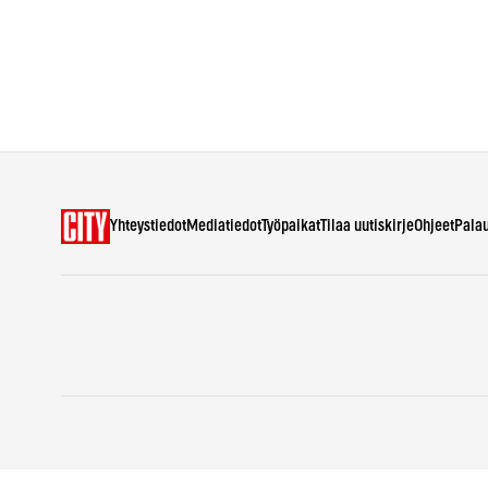
Yhteystiedot
Mediatiedot
Työpaikat
Tilaa uutiskirje
Ohjeet
Pala