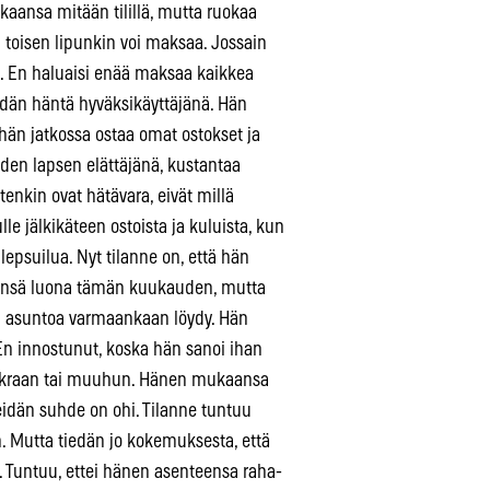
kaansa mitään tilillä, mutta ruokaa
n toisen lipunkin voi maksaa. Jossain
ta. En haluaisi enää maksaa kaikkea
idän häntä hyväksikäyttäjänä. Hän
 hän jatkossa ostaa omat ostokset ja
ahden lapsen elättäjänä, kustantaa
enkin ovat hätävara, eivät millä
e jälkikäteen ostoista ja kuluista, kun
 lepsuilua. Nyt tilanne on, että hän
itinsä luona tämän kuukauden, mutta
a asuntoa varmaankaan löydy. Hän
. En innostunut, koska hän sanoi ihan
 vuokraan tai muuhun. Hänen mukaansa
eidän suhde on ohi. Tilanne tuntuu
on. Mutta tiedän jo kokemuksesta, että
 Tuntuu, ettei hänen asenteensa raha-