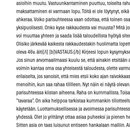
asioihin muutu. Vastuunkantaminen puuttuu, toiselta rah
maksattaminen ei varmaan lopu. Töitä ei ole löytynyt, eik
ahkeraa. Voiko parisuhteessa vaan odottaa, että toinen os
yksipuolisesti. Onko kyse rakkaudesta vai muusta? Mitä jo
voi muuttaa yhteen ja saada lisää taloudellista hyötyä sit
Olisiko järkevää kaikesta rakkaudestakin huolimatta lopett
oleva 46v. äiti[/i] [b]VASTAUS:[/b] Kirjeesi lopun kysymykset
Jos sinun arvomaailmaasi kuulu se, että ainakin etsitään ah
voimin kantaa oma osa yhteisestä taloudesta, olette varmas
erilaiselta, jos sanoisit, että mies etsii koko ajan raivokkaas
menoihin, kun saa rahaa tililleen. Nyt näin ei näytä oleva
parisuhteessa kiistan aiheena. Raha on kummallista. Toisaa
”tavaraa”. On aika helppoa tarkistaa kummankin tiliotteelt
käytetään. Luottamuksellisessa ja avoimessa parisuhteess
yhdessä. Olet jo yrittänyt ottaa asiaa puheeksi ja pienen 
Sitten asia on taas luisunut entiseen hankalaan malliin. Ai