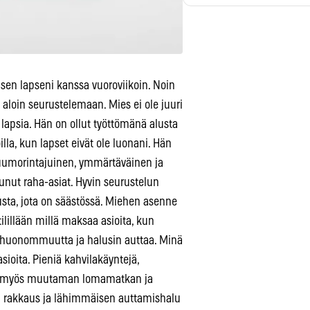
isen lapseni kanssa vuoroviikoin. Noin
 aloin seurustelemaan. Mies ei ole juuri
a lapsia. Hän on ollut työttömänä alusta
la, kun lapset eivät ole luonani. Hän
huumorintajuinen, ymmärtäväinen ja
ut raha-asiat. Hyvin seurustelun
usta, jota on säästössä. Miehen asenne
ilillään millä maksaa asioita, kun
 huonommuutta ja halusin auttaa. Minä
sioita. Pieniä kahvilakäyntejä,
nut myös muutaman lomamatkan ja
tta rakkaus ja lähimmäisen auttamishalu