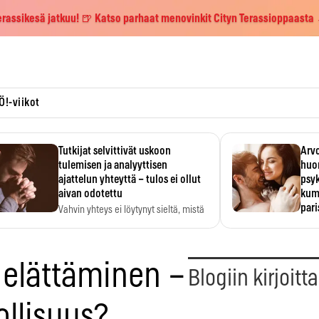
erassikesä jatkuu! 🍺 Katso parhaat menovinkit Cityn Terassioppaasta
Ö!-viikot
Tutkijat selvittivät uskoon
Arvo
tulemisen ja analyyttisen
huo
ajattelun yhteyttä – tulos ei ollut
psy
aivan odotettu
kump
par
Vahvin yhteys ei löytynyt sieltä, mistä
sitä odotettiin.
Suht
tunt
Psyk
elättäminen –
Blogiin kirjoitt
llisuus?