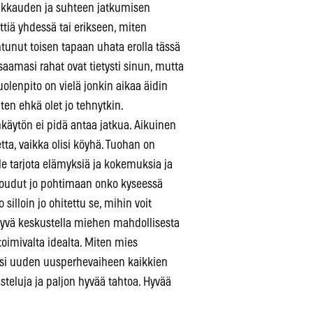
rakkauden ja suhteen jatkumisen
ettiä yhdessä tai erikseen, miten
ahtunut toisen tapaan uhata erolla tässä
 saamasi rahat ovat tietysti sinun, mutta
uolenpito on vielä jonkin aikaa äidin
ten ehkä olet jo tehnytkin.
käytön ei pidä antaa jatkua. Aikuinen
tta, vaikka olisi köyhä. Tuohan on
lle tarjota elämyksiä ja kokemuksia ja
ä joudut jo pohtimaan onko kyseessä
silloin jo ohitettu se, mihin voit
i hyvä keskustella miehen mahdollisesta
toimivalta idealta. Miten mies
aisi uuden uusperhevaiheen kaikkien
steluja ja paljon hyvää tahtoa. Hyvää