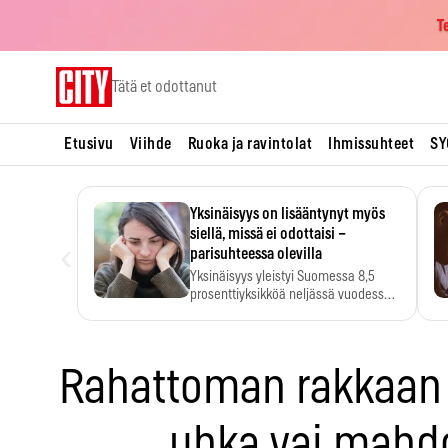
T
Skip
Tätä et odottanut
to
content
Etusivu
Viihde
Ruoka ja ravintolat
Ihmissuhteet
SY
Yksinäisyys on lisääntynyt myös
siellä, missä ei odottaisi –
‹
parisuhteessa olevilla
Yksinäisyys yleistyi Suomessa 8,5
prosenttiyksikköä neljässä vuodessa.
Se…
Rahattoman rakkaan 
uhka vai mahdo