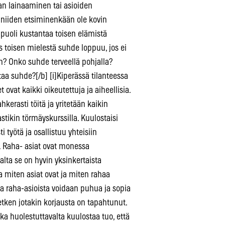
an lainaaminen tai asioiden
ä niiden etsiminenkään ole kovin
apuoli kustantaa toisen elämistä
s toisen mielestä suhde loppuu, jos ei
en? Onko suhde terveellä pohjalla?
aa suhde?[/b] [i]Kiperässä tilanteessa
 ovat kaikki oikeutettuja ja aiheellisia.
kerasti töitä ja yritetään kaikin
tikin törmäyskurssilla. Kuulostaisi
ti työtä ja osallistuu yhteisiin
n. Raha- asiat ovat monessa
lta se on hyvin yksinkertaista
a miten asiat ovat ja miten rahaa
a raha-asioista voidaan puhua ja sopia
hetken jotakin korjausta on tapahtunut.
ka huolestuttavalta kuulostaa tuo, että