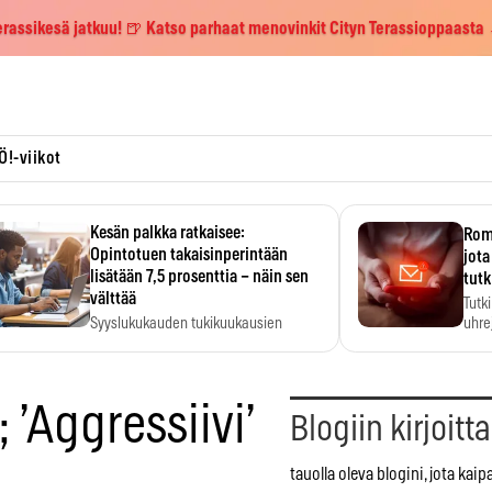
erassikesä jatkuu! 🍺 Katso parhaat menovinkit Cityn Terassioppaasta
Ö!-viikot
Kesän palkka ratkaisee:
Roma
Opintotuen takaisinperintään
jota
lisätään 7,5 prosenttia – näin sen
tutk
välttää
Tutk
Syyslukukauden tukikuukausien
uhrej
määrä ratkeaa sillä, mitä kesällä
ehti…
 ’Aggressiivi’
Blogiin kirjoitt
tauolla oleva blogini, jota kaip