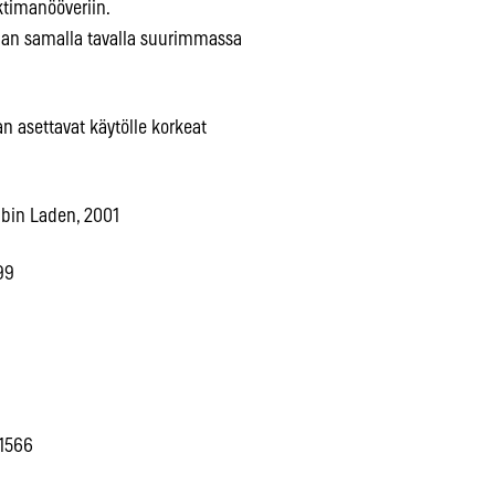
ktimanööveriin.
aan samalla tavalla suurimmassa
n asettavat käytölle korkeat
 bin Laden, 2001
999
 1566