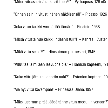
”Miten vitussa sinä ratkaisit tuon!?” – Pythagoras, 126 eKr
”Onhan se niin vitusti hänen näköisensä!” – Picasso, 1926
”Joka vitun taukki ymmärtää tämän.” – Einstein, 1938
”Mistä vitusta nuo kaikki intiaanit tuli?!” – Kenraali Custer,
”Mikä vittu se oli?!” – Hiroshiman pormestari, 1945
”Vitut täällä mitään jäävuoria ole.” – Titanicin kapteeni, 19
”Kuka vittu jätti keulaportin auki?” – Estonian kapteeni, 1
”Aja nyt vittu kovempaa!” – Prinsessa Diana, 1997
”Miks just mun pitää jäädä tänne vitun moduliin venaan?” 