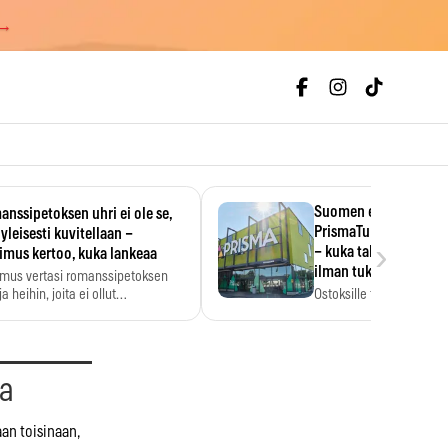
 →
Suomen ensimmäine
nssipetoksen uhri ei ole se,
PrismaTukku avautui 
 yleisesti kuvitellaan –
›
– kuka tahansa pääsee
imus kertoo, kuka lankeaa
ilman tukkukorttia
imus vertasi romanssipetoksen
a heihin, joita ei ollut…
Ostoksille tarvitse tukku
yksikköhinta kannattaa t
aa
aan toisinaan,