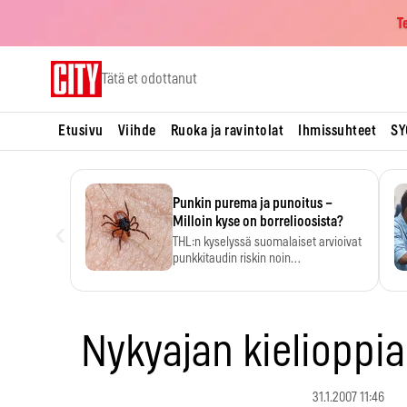
T
Skip
Tätä et odottanut
to
content
Etusivu
Viihde
Ruoka ja ravintolat
Ihmissuhteet
SY
Punkin purema ja punoitus –
‹
Milloin kyse on borrelioosista?
THL:n kyselyssä suomalaiset arvioivat
punkkitaudin riskin noin
kymmenkertaiseksi…
Nykyajan kielioppia;
31.1.2007 11:46