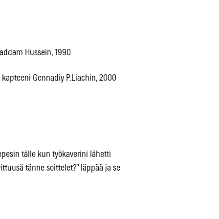
– Saddam Hussein, 1990
in kapteeni Gennadiy P.Liachin, 2000
epesin tälle kun työkaverini lähetti
ttuusä tänne soittelet?” läppää ja se