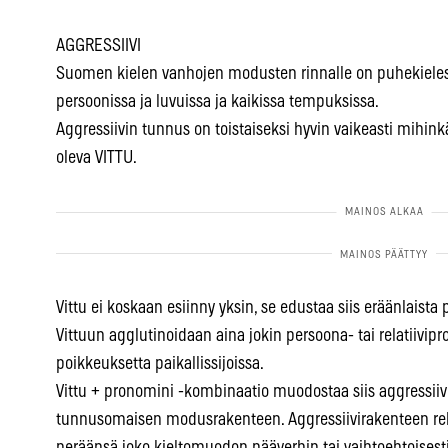
AGGRESSIIVI
Suomen kielen vanhojen modusten rinnalle on puhekieless
persoonissa ja luvuissa ja kaikissa tempuksissa.
Aggressiivin tunnus on toistaiseksi hyvin vaikeasti mihin
oleva VITTU.
Vittu ei koskaan esiinny yksin, se edustaa siis eräänlaist
Vittuun agglutinoidaan aina jokin persoona- tai relatiivip
poikkeuksetta paikallissijoissa.
Vittu + pronomini -kombinaatio muodostaa siis aggressiivi
tunnusomaisen modusrakenteen. Aggressiivirakenteen rekti