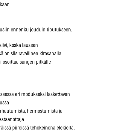
kaan.
ausiin ennenku jouduin tiputukseen.
iivi, koska lauseen
 on siis tavallinen kirosanalla
i osoittaa sangen pitkälle
auseessa eri modukseksi laskettavan
uussa
 turhautumista, hermostumista ja
astaanottaja
äissä piireissä tehokeinona elekieltä,