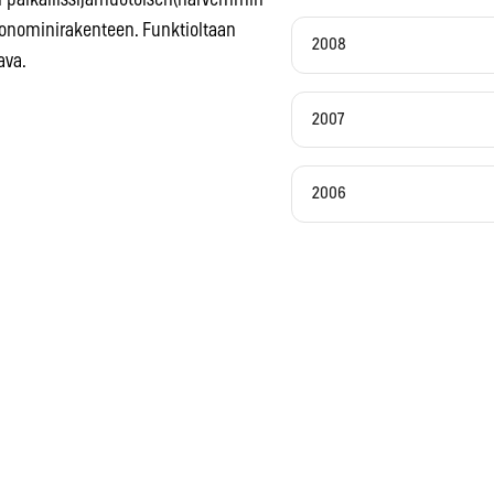
ti paikallissijamuotoisen(harvemmin
 pronominirakenteen. Funktioltaan
2008
ava.
2007
2006