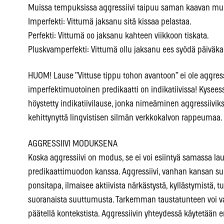
Muissa tempuksissa aggressiivi taipuu saman kaavan mu
Imperfekti: Vittumä jaksanu sitä kissaa pelastaa.
Perfekti: Vittumä oo jaksanu kahteen viikkoon tiskata.
Pluskvamperfekti: Vittumä ollu jaksanu ees syödä päiväk
HUOM! Lause ”Vittuse tippu tohon avantoon” ei ole aggress
imperfektimuotoinen predikaatti on indikatiivissa! Kyseessä
höystetty indikatiivilause, jonka nimeäminen aggressiiviks
kehittynyttä lingvistisen silmän verkkokalvon rappeumaa.
AGGRESSIIVI MODUKSENA
Koska aggressiivi on modus, se ei voi esiintyä samassa l
predikaattimuodon kanssa. Aggressiivi, vanhan kansan s
ponsitapa, ilmaisee aktiivista närkästystä, kyllästymistä,
suoranaista suuttumusta. Tarkemman taustatunteen voi v
päätellä kontekstista. Aggressiivin yhteydessä käytetään er