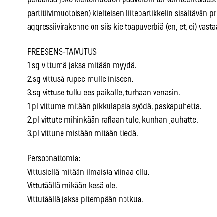
peräänsä joko kieltomuodon pääverbin tai vaihtoehtoises
partitiivimuotoisen) kielteisen liitepartikkelin sisältävän
aggressiivirakenne on siis kieltoapuverbiä (en, et, ei) vasta
PREESENS-TAIVUTUS
1.sg vittumä jaksa mitään myydä.
2.sg vittusä rupee mulle iniseen.
3.sg vittuse tullu ees paikalle, turhaan venasin.
1.pl vittume mitään pikkulapsia syödä, paskapuhetta.
2.pl vittute mihinkään raflaan tule, kunhan jauhatte.
3.pl vittune mistään mitään tiedä.
Persoonattomia:
Vittusiellä mitään ilmaista viinaa ollu.
Vittutäällä mikään kesä ole.
Vittutäällä jaksa pitempään notkua.