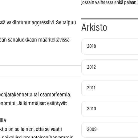
jossain vaiheessa ehkä palaan:
ä vakiintunut aggressiivi. Se taipuu
Arkisto
kään sanaluokkaan määriteltävissä
2018
2012
2011
a pohjarakennetta tai osamorfeemia.
ronomini. Jälkimmäiset esiintyvät
2010
lle
o on sellainen, että se vaatii
2009