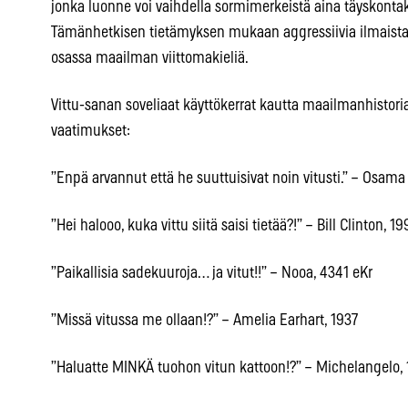
jonka luonne voi vaihdella sormimerkeistä aina täyskonta
Tämänhetkisen tietämyksen mukaan aggressiivia ilmaist
osassa maailman viittomakieliä.
Vittu-sanan soveliaat käyttökerrat kautta maailmanhistoria
vaatimukset:
”Enpä arvannut että he suuttuisivat noin vitusti.” – Osama
”Hei halooo, kuka vittu siitä saisi tietää?!” – Bill Clinton, 1
”Paikallisia sadekuuroja… ja vitut!!” – Nooa, 4341 eKr
”Missä vitussa me ollaan!?” – Amelia Earhart, 1937
”Haluatte MINKÄ tuohon vitun kattoon!?” – Michelangelo,