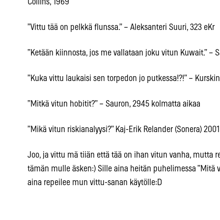
Collins, 1969
”Vittu tää on pelkkä flunssa.” – Aleksanteri Suuri, 323 eKr
”Ketään kiinnosta, jos me vallataan joku vitun Kuwait.” 
”Kuka vittu laukaisi sen torpedon jo putkessa!?!” – Kursk
”Mitkä vitun hobitit?” – Sauron, 2945 kolmatta aikaa
”Mikä vitun riskianalyysi?” Kaj-Erik Relander (Sonera) 2001
Joo, ja vittu mä tiiän että tää on ihan vitun vanha, mutta r
tämän mulle äsken:) Sille aina heitän puhelimessa ”Mitä vi
aina repeilee mun vittu-sanan käytölle:D