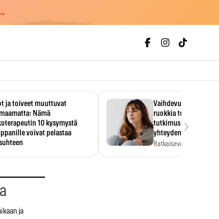
 →
t ja toiveet muuttuvat
Vaihdevuodet ja alkoh
maamatta: Nämä
ruokkia toisiaan – 93
›
koterapeutin 10 kysymystä
tutkimus paljasti mut
panille voivat pelastaa
yhteyden
isuhteen
Ratkaiseva tekijä ei ollu
vakavuus vaan syy,…
eessa on helppo ajatella
evansa kumppaninsa läpikotaisin.
oterapeutin…
aa
ikaan ja