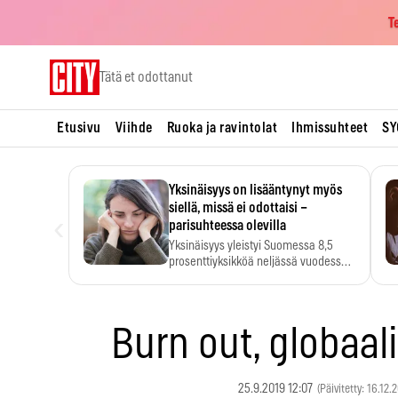
T
Skip
Tätä et odottanut
to
content
Etusivu
Viihde
Ruoka ja ravintolat
Ihmissuhteet
SY
Yksinäisyys on lisääntynyt myös
siellä, missä ei odottaisi –
‹
parisuhteessa olevilla
Yksinäisyys yleistyi Suomessa 8,5
prosenttiyksikköä neljässä vuodessa.
Se…
Burn out, globaa
25.9.2019 12:07
(Päivitetty: 16.12.