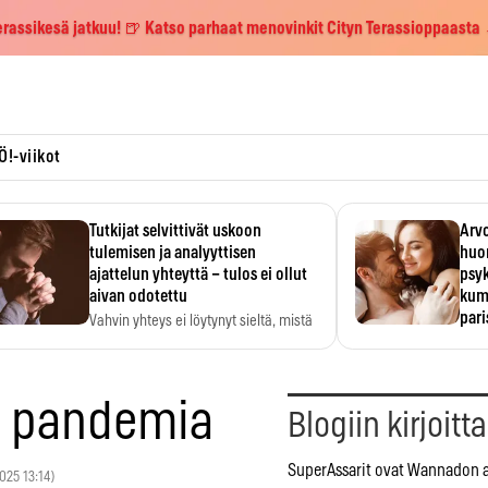
erassikesä jatkuu! 🍺 Katso parhaat menovinkit Cityn Terassioppaasta
Ö!-viikot
Tutkijat selvittivät uskoon
Arvo
tulemisen ja analyyttisen
huo
ajattelun yhteyttä – tulos ei ollut
psy
aivan odotettu
kump
par
Vahvin yhteys ei löytynyt sieltä, mistä
sitä odotettiin.
Suht
tunt
Psyk
li pandemia
Blogiin kirjoitt
SuperAssarit ovat Wannadon a
2025 13:14)