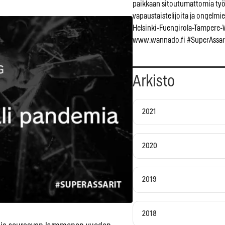
paikkaan sitoutumattomia ty
vapaustaistelijoita ja ongelmien
Helsinki-Fuengirola-Tampere-
www.wannado.fi #SuperAssar
Arkisto
2021
2020
2019
2018