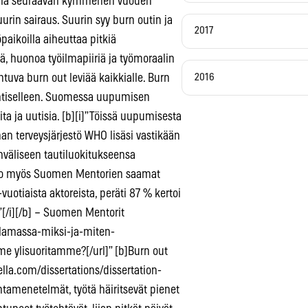
demia seuraavan kymmenen vuoden
in sairaus. Suurin syy burn outin ja
2017
paikoilla aiheuttaa pitkiä
ä, huonoa työilmapiiriä ja työmoraalin
2016
htuva burn out leviää kaikkialle. Burn
entiselleen. Suomessa uupumisen
eita ja uutisia. [b][i]”Töissä uupumisesta
an terveysjärjestö WHO lisäsi vastikään
väliseen tautiluokitukseensa
rtoo myös Suomen Mentorien saamat
vuotiaista aktoreista, peräti 87 % kertoi
[/i][/b] – Suomen Mentorit
elamassa-miksi-ja-miten-
me ylisuoritamme?[/url]” [b]Burn out
lla.com/dissertations/dissertation-
ntamenetelmät, työtä häiritsevät pienet