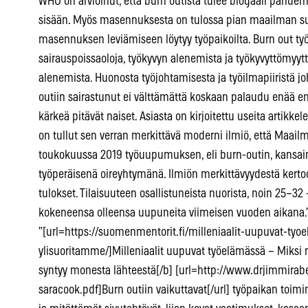
WHO on arvioinut, että burn outista tulee blogaali pan
sisään. Myös masennuksesta on tulossa pian maailman suur
masennuksen leviämiseen löytyy työpaikoilta. Burn out työ
sairauspoissaoloja, työkyvyn alenemista ja työkyvyttömyytt
alenemista. Huonosta työjohtamisesta ja työilmapiiristä jo
outiin sairastunut ei välttämättä koskaan palaudu enää 
kärkeä pitävät naiset. Asiasta on kirjoitettu useita artikkel
on tullut sen verran merkittävä moderni ilmiö, että Maailm
toukokuussa 2019 työuupumuksen, eli burn-outin, kansain
työperäisenä oireyhtymänä. Ilmiön merkittävyydestä ke
tulokset. Tilaisuuteen osallistuneista nuorista, noin 25–32 -
kokeneensa olleensa uupuneita viimeisen vuoden aikana.”
”[url=https://suomenmentorit.fi/milleniaalit-uupuvat-tyo
ylisuoritamme/]Milleniaalit uupuvat työelämässä – Miksi 
syntyy monesta lähteestä[/b] [url=http://www.drjimmirabe
saracook.pdf]Burn outiin vaikuttavat[/url] työpaikan toimi