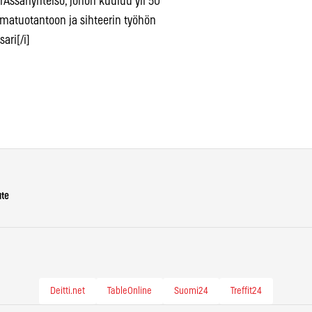
ssariyhteisö, johon kuuluu yli 50
tumatuotantoon ja sihteerin työhön
ari[/i]
ute
Deitti.net
TableOnline
Suomi24
Treffit24