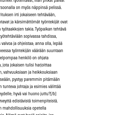
tuneet työtehtävät, liian pitkät päivät
ersoonalla on myös näppinsä pelissä.
rituksen irti jokaiseen tehtävään,
tavat ja kärsimättömät työntekijät ovat
ten työtaakkojen takia. Työpaikan tehtävä
a työtehtäviään sopivassa tahdissa,
s valvoa ja ohjeistaa; anna olla, lepää
eessa työntekijän väärään suuntaan
n helpompaa henkilö on ohjata
 jota jokaisen tulisi harjoittaa
, vahvuuksiaan ja heikkouksiaan
 itseään, pystyy paremmin pitämään
n tunteva johtaja ja esimies välittää
eydelle; hyvä vai huono juttu?[/b]
veyttä edistävistä toimenpiteistä.
an mahdollisuuksia opetella