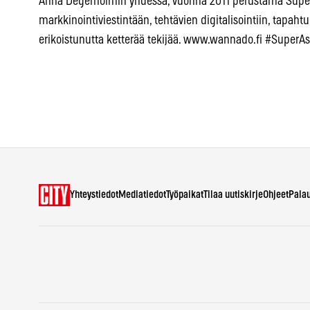
Anna Degerholmin yhdessä, vuonna 2011 perustama SuperA
markkinointiviestintään, tehtävien digitalisointiin, tapah
erikoistunutta ketterää tekijää. www.wannado.fi #SuperAss
Yhteystiedot
Mediatiedot
Työpaikat
Tilaa uutiskirje
Ohjeet
Pala