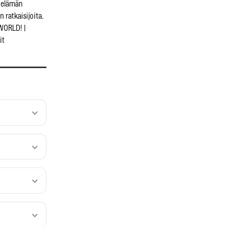
öelämän
 ratkaisijoita.
WORLD! |
it