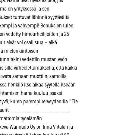
ja. Nämä ovat hyviä asioita, jos
ma on yrityksessä ja sen
onukset tuntuvat lähinnä syyttävältä
tiukempi ja vahvempi! Bonuksien tulee
on vedetty himourheilijoiden ja 25
 eivät voi osallistua – eikä
 ja mielenkiintoisen
tunnit(kin) vedettiin mustan vyön
 sillä virheolettamuksella, että kaikki
muovata samaan muottiin, samoilla
issa henkilö itse alkaa syytellä itseään
 ahtamisen harha kuuluu osaksi
 hyvä, kuten parempi terveydentila. ”Tie
ari Maarit ______________________
tumattomia työelämän
tekevä Wannado Oy on Irina Viitalan ja