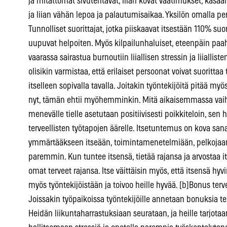
ja mitättömät sivutehtävät, liian kovat vaatimukset, kasaan
ja liian vähän lepoa ja palautumisaikaa. Yksilön omalla p
Tunnolliset suorittajat, jotka piiskaavat itsestään 110% suo
uupuvat helpoiten. Myös kilpailunhaluiset, eteenpäin paah
vaarassa sairastua burnoutiin liiallisen stressin ja liiallis
olisikin varmistaa, että erilaiset persoonat voivat suoritta
itselleen sopivalla tavalla. Joitakin työntekijöitä pitää myö
nyt, tämän ehtii myöhemminkin. Mitä aikaisemmassa vaih
menevälle tielle asetutaan positiivisesti poikkiteloin, se
terveellisten työtapojen äärelle. Itsetuntemus on kova sana,
ymmärtääkseen itseään, toimintamenetelmiään, pelkojaan
paremmin. Kun tuntee itsensä, tietää rajansa ja arvostaa
omat terveet rajansa. Itse väittäisin myös, että itsensä hyvi
myös työntekijöistään ja toivoo heille hyvää. [b]Bonus terv
Joissakin työpaikoissa työntekijöille annetaan bonuksia ter
Heidän liikuntaharrastuksiaan seurataan, ja heille tarjota