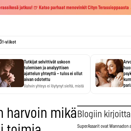
erassikesä jatkuu! 🍺 Katso parhaat menovinkit Cityn Terassioppaasta
Ö!-viikot
Tutkijat selvittivät uskoon
Arvo
tulemisen ja analyyttisen
huo
ajattelun yhteyttä – tulos ei ollut
psy
aivan odotettu
kump
par
Vahvin yhteys ei löytynyt sieltä, mistä
sitä odotettiin.
Suht
tunt
Psyk
än harvoin mikä
Blogiin kirjoitt
i toimia
SuperAssarit ovat Wannadon a