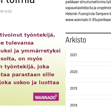
paikkaan sitoutumattomia ty
vapaustaistelijoita ja ongelmien
2016 14:22)
Helsinki-Fuengirola-Tampere-
www.wannado.fi #SuperAssar
Arkisto
2021
2020
2019
2018