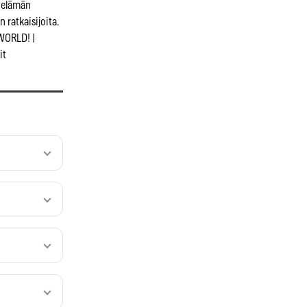
öelämän
 ratkaisijoita.
WORLD! |
it