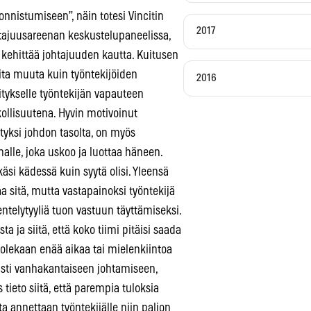
onnistumiseen”, näin totesi Vincitin
2017
tajuusareenan keskustelupaneelissa,
n kehittää johtajuuden kautta. Kuitusen
ta muuta kuin työntekijöiden
2016
tykselle työntekijän vapauteen
ollisuutena. Hyvin motivoinut
tyksi johdon tasolta, on myös
malle, joka uskoo ja luottaa häneen.
käsi kädessä kuin syytä olisi. Yleensä
a sitä, mutta vastapainoksi työntekijä
entelytyyliä tuon vastuun täyttämiseksi.
 ja siitä, että koko tiimi pitäisi saada
 olekaan enää aikaa tai mielenkiintoa
kästi vanhakantaiseen johtamiseen,
 tieto siitä, että parempia tuloksia
tta annettaan työntekijälle niin paljon