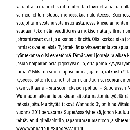
vapautta ja mahdollisuutta toteuttaa tavoitetta haluamalla
vanhaa johtamistapaa monessakaan tilanteessa. Suomess
sotajohtamisesta ja sotahistoriasta, jossa kriisiajan johta
saadaan tekemään vaadittu asia mukisematta ja ilman o
johtamistavat ovat jo aikansa eläneitä. Olisi korkea aika j
ihmiset ovat erilaisia. Työntekijät tarvitsevat erilaista apu
työntekonsa olisi esteetöntä. Tämä vaatii johtajalta aikaa 
joskin helpoiten asia järjestyisi sillä, että pomo kysyisi ty
tämän? Mikä on sinun tapasi toimia, ajatella, ratkaista?” 
kyseessä sitten luutunut johtamiskulttuuri vai suoranai
yksinvaltiaana – sitä sopii jokaisen pohtia. – Superassa
Wannadon aikaan ja paikkaan sitoutumattomia työelämän 
ratkaisijoita. Multityötä tekevä Wannado Oy on Irina Viita
vuonna 2011 perustama SuperAssariyhteisö, johon kuuluu y
tehtävien digitalisointiin, tapahtumatuotantoon ja sihteeri
www.wannado.fi #SuperAssarit[/i]