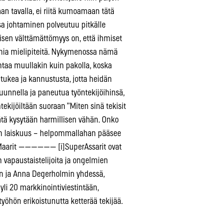
an tavalla, ei riitä kumoamaan tätä
a johtaminen polveutuu pitkälle
misen välttämättömyys on, että ihmiset
mia mielipiteitä. Nykymenossa nämä
ohtaa muullakin kuin pakolla, koska
a, tukea ja kannustusta, jotta heidän
kuunnella ja paneutua työntekijöihinsä,
öntekijöiltään suoraan ”Miten sinä tekisit
Tätä kysytään harmillisen vähän. Onko
nen laiskuus – helpommallahan pääsee
ri Maarit —————— [i]SuperAssarit ovat
vapaustaistelijoita ja ongelmien
lan ja Anna Degerholmin yhdessä,
li 20 markkinointiviestintään,
työhön erikoistunutta ketterää tekijää.