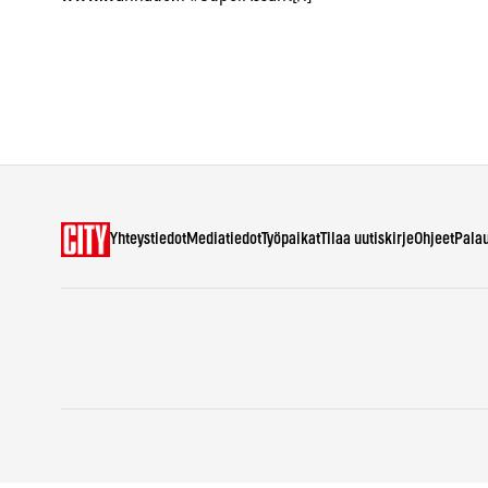
Yhteystiedot
Mediatiedot
Työpaikat
Tilaa uutiskirje
Ohjeet
Pala