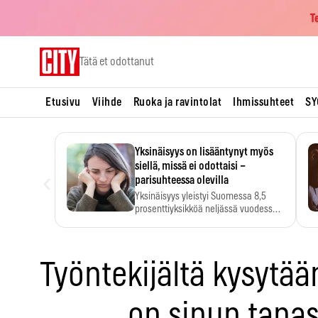
T
Skip
Tätä et odottanut
to
content
Etusivu
Viihde
Ruoka ja ravintolat
Ihmissuhteet
SY
Yksinäisyys on lisääntynyt myös
siellä, missä ei odottaisi –
‹
parisuhteessa olevilla
Yksinäisyys yleistyi Suomessa 8,5
prosenttiyksikköä neljässä vuodessa.
Se…
Työntekijältä kysytä
on sinun tapas