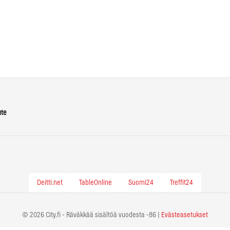
ute
Deitti.net
TableOnline
Suomi24
Treffit24
© 2026 City.fi - Räväkkää sisältöä vuodesta -86 |
Evästeasetukset