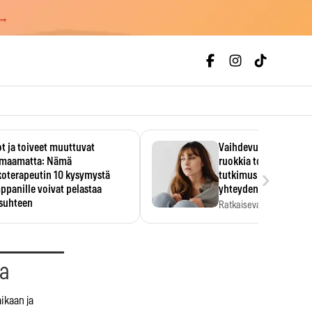
 →
t ja toiveet muuttuvat
Vaihdevuodet ja alkoh
maamatta: Nämä
ruokkia toisiaan – 93
›
koterapeutin 10 kysymystä
tutkimus paljasti mut
panille voivat pelastaa
yhteyden
isuhteen
Ratkaiseva tekijä ei ollu
vakavuus vaan syy,…
eessa on helppo ajatella
evansa kumppaninsa läpikotaisin.
oterapeutin…
aa
ikaan ja