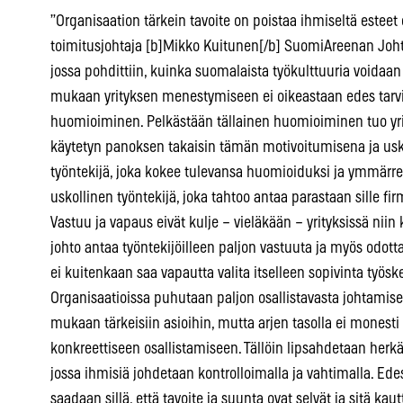
”Organisaation tärkein tavoite on poistaa ihmiseltä esteet 
toimitusjohtaja [b]Mikko Kuitunen[/b] SuomiAreenan Joh
jossa pohdittiin, kuinka suomalaista työkulttuuria voidaa
mukaan yrityksen menestymiseen ei oikeastaan edes tarvi
huomioiminen. Pelkästään tällainen huomioiminen tuo yri
käytetyn panoksen takaisin tämän motivoitumisena ja usk
työntekijä, joka kokee tulevansa huomioiduksi ja ymmärre
uskollinen työntekijä, joka tahtoo antaa parastaan sille fir
Vastuu ja vapaus eivät kulje – vieläkään – yrityksissä niin 
johto antaa työntekijöilleen paljon vastuuta ja myös odotta
ei kuitenkaan saa vapautta valita itselleen sopivinta työsk
Organisaatioissa puhutaan paljon osallistavasta johtamisesta
mukaan tärkeisiin asioihin, mutta arjen tasolla ei monesti
konkreettiseen osallistamiseen. Tällöin lipsahdetaan her
jossa ihmisiä johdetaan kontrolloimalla ja vahtimalla. Edes
saadaan sillä, että tavoite ja suunta ovat selvät ja sitä kau