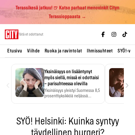
Terassikesä jatkuu! 🍺 Katso parhaat menovinkit Cityn
Terassioppaasta →
Skip
Tätä et odottanut
to
content
Etusivu
Viihde
Ruoka ja ravintolat
Ihmissuhteet
SYÖ!-vii
Yksinäisyys on lisääntynyt
myös siellä, missä ei odottaisi
‹
›
– parisuhteessa olevilla
Yksinäisyys yleistyi Suomessa 8,5
prosenttiyksikköä neljässä
vuodessa. Se…
SYÖ! Helsinki: Kuinka syntyy
täydellinen burgeri?