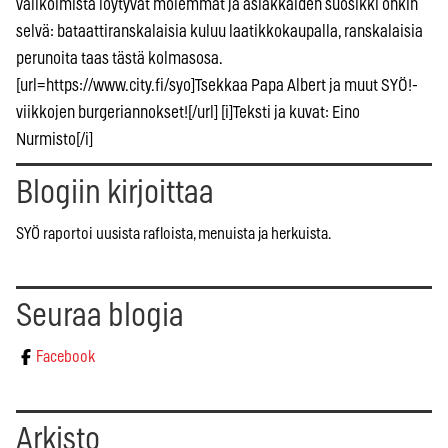
valikoimista löytyvät molemmat ja asiakkaiden suosikki onkin
selvä: bataattiranskalaisia kuluu laatikkokaupalla, ranskalaisia
perunoita taas tästä kolmasosa.
[url=https://www.city.fi/syo]Tsekkaa Papa Albert ja muut SYÖ!-
viikkojen burgeriannokset![/url] [i]Teksti ja kuvat: Eino
Nurmisto[/i]
Blogiin kirjoittaa
SYÖ raportoi uusista rafloista, menuista ja herkuista.
Seuraa blogia
Facebook
Arkisto