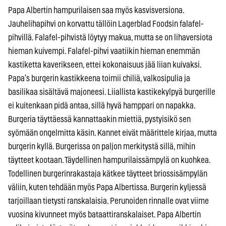
Papa Albertin hampurilaisen saa myös kasvisversiona.
Jauhelihapihvi on korvattu tällöin Lagerblad Foodsin falafel-
pihvillä. Falafel-pihvistä löytyy makua, mutta se on lihaversiota
hieman kuivempi. Falafel-pihvi vaatiikin hieman enemmän
kastiketta kaverikseen, ettei kokonaisuus jää liian kuivaksi.
Papa’s burgerin kastikkeena toimii chiliä, valkosipulia ja
basilikaa sisältävä majoneesi. Liiallista kastikekylpyä burgerille
ei kuitenkaan pidä antaa, sillä hyvä hamppari on napakka.
Burgeria täyttäessä kannattaakin miettiä, pystyisikö sen
syömään ongelmitta käsin. Kannet eivät määrittele kirjaa, mutta
burgerin kyllä. Burgerissa on paljon merkitystä sillä, mihin
täytteet kootaan. Täydellinen hampurilaissämpylä on kuohkea.
Todellinen burgerinrakastaja kätkee täytteet briossisämpylän
väliin, kuten tehdään myös Papa Albertissa. Burgerin kyljessä
tarjoillaan tietysti ranskalaisia. Perunoiden rinnalle ovat viime
vuosina kivunneet myös bataattiranskalaiset. Papa Albertin