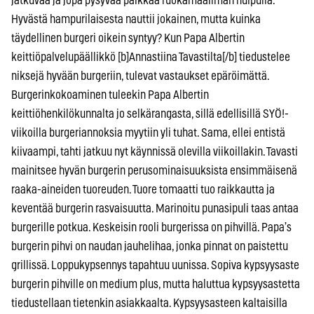
jatkuvaa ja jopa pysyvää paikkaa ruokamaailman huipulla.
Hyvästä hampurilaisesta nauttii jokainen, mutta kuinka
täydellinen burgeri oikein syntyy? Kun Papa Albertin
keittiöpalvelupäällikkö [b]Annastiina Tavastilta[/b] tiedustelee
niksejä hyvään burgeriin, tulevat vastaukset epäröimättä.
Burgerinkokoaminen tuleekin Papa Albertin
keittiöhenkilökunnalta jo selkärangasta, sillä edellisillä SYÖ!-
viikoilla burgeriannoksia myytiin yli tuhat. Sama, ellei entistä
kiivaampi, tahti jatkuu nyt käynnissä olevilla viikoillakin. Tavasti
mainitsee hyvän burgerin perusominaisuuksista ensimmäisenä
raaka-aineiden tuoreuden. Tuore tomaatti tuo raikkautta ja
keventää burgerin rasvaisuutta. Marinoitu punasipuli taas antaa
burgerille potkua. Keskeisin rooli burgerissa on pihvillä. Papa’s
burgerin pihvi on naudan jauhelihaa, jonka pinnat on paistettu
grillissä. Loppukypsennys tapahtuu uunissa. Sopiva kypsyysaste
burgerin pihville on medium plus, mutta haluttua kypsyysastetta
tiedustellaan tietenkin asiakkaalta. Kypsyysasteen kaltaisilla