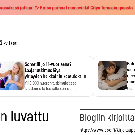
erassikesä jatkuu! 🍺 Katso parhaat menovinkit Cityn Terassioppaasta
Ö!-viikot
Kolm
Sometili jo 11-vuotiaana?
vain
Laaja tutkimus löysi
geen
yhteyden heikkoihin koetuloksiin
mui
Yli 5 000 nuoren tutkimuksessa
kuudennella luokalla sometilin…
Osa 
voi s
n luvattu
Blogiin kirjoitt
i…
https://www.bod.fi/kirjakaupp