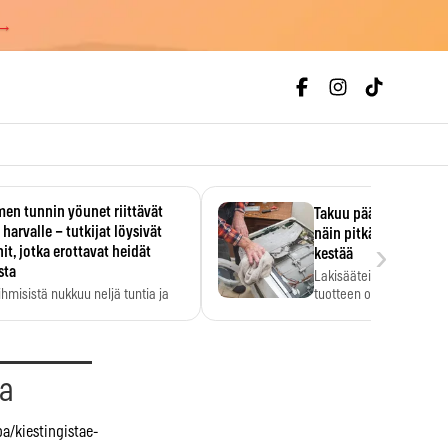
 →
en tunnin yöunet riittävät
Takuu päättyi, myyjän
 harvalle – tutkijat löysivät
näin pitkään kodinko
›
it, jotka erottavat heidät
kestää
sta
Lakisääteinen virhevast
ihmisistä nukkuu neljä tuntia ja
tuotteen oletetun kestoi
ilti…
aa
a/kiestingistae-