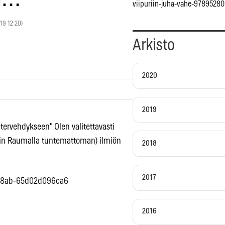
viipuriin-juha-vahe-9789528
019 12:20)
Arkisto
2020
2019
ervehdykseen" Olen valitettavasti
mmin Raumalla tuntemattoman) ilmiön
2018
2017
e-a8ab-65d02d096ca6
2016