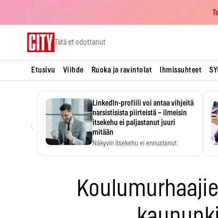
T
Skip
Tätä et odottanut
to
content
Etusivu
Viihde
Ruoka ja ravintolat
Ihmissuhteet
SY
LinkedIn-profiili voi antaa vihjeitä
narsistisista piirteistä – ilmeisin
‹
itsekehu ei paljastanut juuri
mitään
Näkyvin itsekehu ei ennustanut
narsistisia piirteitä.
Koulumurhaajie
kaupunk