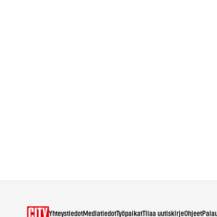
Yhteystiedot
Mediatiedot
Työpaikat
Tilaa uutiskirje
Ohjeet
Pala