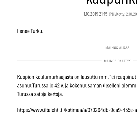
1.10.2019 21:15
(Päivitetty: 2.10.2
lienee Turku.
Kuopion koulumurhaajasta on lausuttu mm. "ei reagoinut t
asunut Turussa jo 42 v. ja kokenut saman (itselleni aie
Turussa satoja kertoja.
https://www.iltalehti.fi/kotimaa/a/070264db-9ca9-455