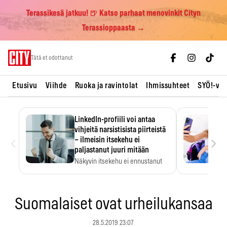
Terassikesä jatkuu! 🍺 Katso parhaat menovinkit Cityn
Terassioppaasta →
Skip
Tätä et odottanut
to
content
Etusivu
Viihde
Ruoka ja ravintolat
Ihmissuhteet
SYÖ!-vii
LinkedIn-profiili voi antaa
vihjeitä narsistisista piirteistä
‹
›
– ilmeisin itsekehu ei
paljastanut juuri mitään
Näkyvin itsekehu ei ennustanut
narsistisia piirteitä.
Suomalaiset ovat urheilukansaa
28.5.2019 23:07