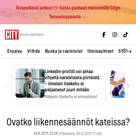
Terassikesä jatkuu! 🍺 Katso parhaat menovinkit Cityn
Terassioppaasta →
Skip
Tätä et odottanut
to
content
Etusivu
Viihde
Ruoka ja ravintolat
Ihmissuhteet
SYÖ!-vii
LinkedIn-profiili voi antaa
vihjeitä narsistisista piirteistä
‹
›
– ilmeisin itsekehu ei
paljastanut juuri mitään
Näkyvin itsekehu ei ennustanut
narsistisia piirteitä.
Ovatko liikennesäännöt kateissa?
24.8.2015 22:28
(Päivitetty: 30.8.2015 17:06)