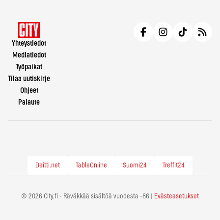
Yhteystiedot
Mediatiedot
Työpaikat
Tilaa uutiskirje
Ohjeet
Palaute
Deitti.net
TableOnline
Suomi24
Treffit24
© 2026 City.fi - Räväkkää sisältöä vuodesta -86 |
Evästeasetukset