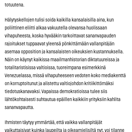
totuutena.
Hälytyskellojen tulisi soida kaikilla kansalaisilla aina, kun
poliittinen eliitti alkaa vakuutella olevansa huolissaan
vihapuheesta, koska hyvääkin tarkoittavat sananvapauden
rajoitukset tuppaavat yleensä pönkittämään vallanpitäjän
asemaa opposition ja kansalaisten oikeuksien kustannuksella.
Näin on käynyt kaikissa maailmanhistorian diktatuureissa ja
totalitaristisissa valtioissa, tuoreimpana esimerkkinä
Venezuelassa, missä vihapuheeseen vedoten koko mediakenttä
on korruptoitunut ja alistettu valtiojohdon kritiikittömäksi
tiedotuskanavaksi. Vapaissa demokratioissa tulee siis
lähtökohtaisesti suhtautua epäillen kaikkiin yrityksiin kahlita
sananvapautta.
Ihmisten täytyy ymmärtää, että vaikka vallanpitäjät
vaikuttaisivat kuinka laupeilta ja oikeamielisiltä nyt, voi tilanne