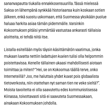
sananvapautta tiukalla ennakkosensuurilla. Tässä mielessä
Saksa on lähempänä synkkää historiaansa kuin koskaan sotien
jälkeen, enkä suostu uskomaan, että Suomessa yksikään puolue
haluaa harkita asiaa tämän pidemmälle. Varsinkin
Kokoomuksen pitäisi ymmärtää vastustaa ankarasti tällaisia
aloitteita, ei tehdä niitä itse.
Listalla esitellään myös täysin käsittämätön vaatimus, jonka
mukaan luvatta nettiin ladattujen kuvien tulisi olla helpommin
poistettavissa. Kenelle tällainen ukaasi mahdollisesti aiotaan
toimittaa ja miten? “Hei, se on Kokoomus täällä terve, onko
Interneteillä? Joo, me haluttais yhdet kuvat pois globaalista
tietoverkosta, niin otattehan nyt saman tien ne veke sieltä?”.
Moista tavoitetta ei olla saavutettu edes kommunistisessa
Kiinassa, toivottavasti sitä ei saavuteta Suomessakaan,
ainakaan Kokoomuksen johdolla.