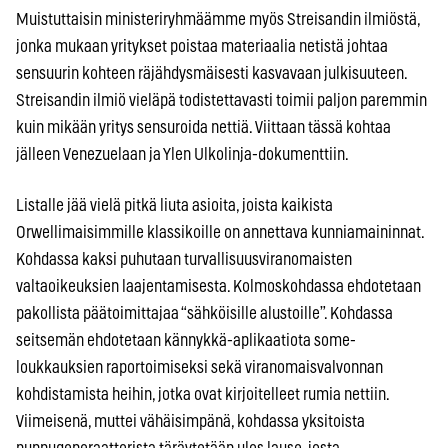
Muistuttaisin ministeriryhmäämme myös Streisandin ilmiöstä,
jonka mukaan yritykset poistaa materiaalia netistä johtaa
sensuurin kohteen räjähdysmäisesti kasvavaan julkisuuteen.
Streisandin ilmiö vieläpä todistettavasti toimii paljon paremmin
kuin mikään yritys sensuroida nettiä. Viittaan tässä kohtaa
jälleen Venezuelaan ja Ylen Ulkolinja-dokumenttiin.
Listalle jää vielä pitkä liuta asioita, joista kaikista
Orwellimaisimmille klassikoille on annettava kunniamaininnat.
Kohdassa kaksi puhutaan turvallisuusviranomaisten
valtaoikeuksien laajentamisesta. Kolmoskohdassa ehdotetaan
pakollista päätoimittajaa “sähköisille alustoille”. Kohdassa
seitsemän ehdotetaan kännykkä-aplikaatiota some-
loukkauksien raportoimiseksi sekä viranomaisvalvonnan
kohdistamista heihin, jotka ovat kirjoitelleet rumia nettiin.
Viimeisenä, muttei vähäisimpänä, kohdassa yksitoista