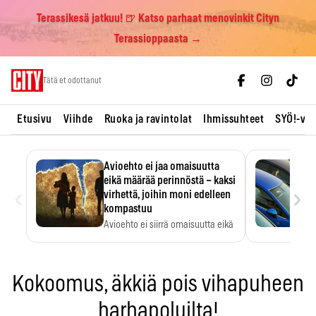
Terassikesä jatkuu! 🍺 Katso parhaat menovinkit Cityn
Terassioppaasta →
Skip
Tätä et odottanut
to
content
Etusivu
Viihde
Ruoka ja ravintolat
Ihmissuhteet
SYÖ!-vii
Avioehto ei jaa omaisuutta
eikä määrää perinnöstä – kaksi
‹
›
virhettä, joihin moni edelleen
kompastuu
Avioehto ei siirrä omaisuutta eikä
ratkaise perintöasioita.
Kokoomus, äkkiä pois vihapuheen
harhapoluilta!