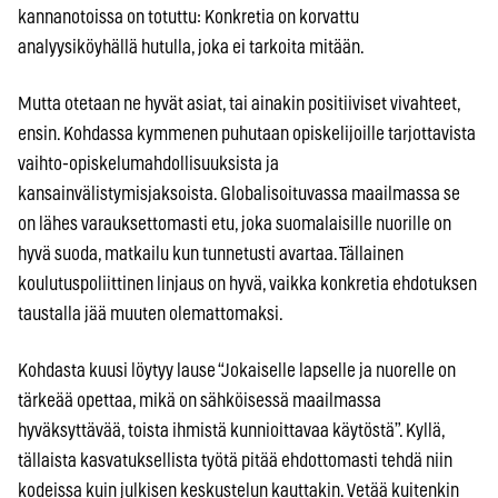
kannanotoissa on totuttu: Konkretia on korvattu
analyysiköyhällä hutulla, joka ei tarkoita mitään.
Mutta otetaan ne hyvät asiat, tai ainakin positiiviset vivahteet,
ensin. Kohdassa kymmenen puhutaan opiskelijoille tarjottavista
vaihto-opiskelumahdollisuuksista ja
kansainvälistymisjaksoista. Globalisoituvassa maailmassa se
on lähes varauksettomasti etu, joka suomalaisille nuorille on
hyvä suoda, matkailu kun tunnetusti avartaa. Tällainen
koulutuspoliittinen linjaus on hyvä, vaikka konkretia ehdotuksen
taustalla jää muuten olemattomaksi.
Kohdasta kuusi löytyy lause “Jokaiselle lapselle ja nuorelle on
tärkeää opettaa, mikä on sähköisessä maailmassa
hyväksyttävää, toista ihmistä kunnioittavaa käytöstä”. Kyllä,
tällaista kasvatuksellista työtä pitää ehdottomasti tehdä niin
kodeissa kuin julkisen keskustelun kauttakin. Vetää kuitenkin