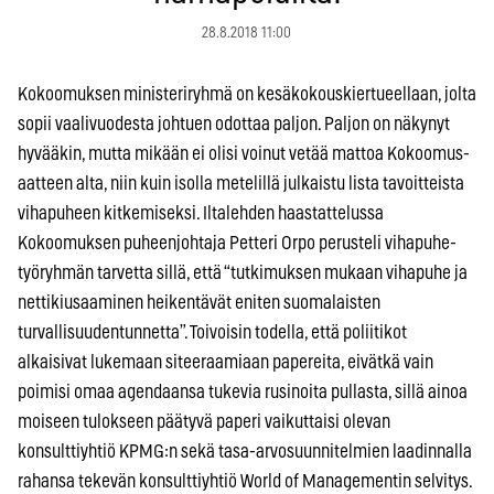
28.8.2018 11:00
Kokoomuksen ministeriryhmä on kesäkokouskiertueellaan, jolta
sopii vaalivuodesta johtuen odottaa paljon. Paljon on näkynyt
hyvääkin, mutta mikään ei olisi voinut vetää mattoa Kokoomus-
aatteen alta, niin kuin isolla metelillä julkaistu lista tavoitteista
vihapuheen kitkemiseksi. Iltalehden haastattelussa
Kokoomuksen puheenjohtaja Petteri Orpo perusteli vihapuhe-
työryhmän tarvetta sillä, että “tutkimuksen mukaan vihapuhe ja
nettikiusaaminen heikentävät eniten suomalaisten
turvallisuudentunnetta”. Toivoisin todella, että poliitikot
alkaisivat lukemaan siteeraamiaan papereita, eivätkä vain
poimisi omaa agendaansa tukevia rusinoita pullasta, sillä ainoa
moiseen tulokseen päätyvä paperi vaikuttaisi olevan
konsulttiyhtiö KPMG:n sekä tasa-arvosuunnitelmien laadinnalla
rahansa tekevän konsulttiyhtiö World of Managementin selvitys.