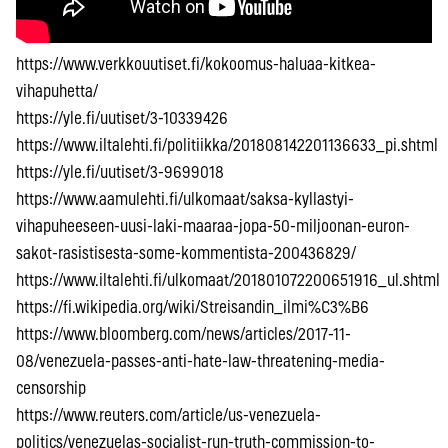
https://www.verkkouutiset.fi/kokoomus-haluaa-kitkea-
vihapuhetta/
https://yle.fi/uutiset/3-10339426
https://www.iltalehti.fi/politiikka/201808142201136633_pi.shtml
https://yle.fi/uutiset/3-9699018
https://www.aamulehti.fi/ulkomaat/saksa-kyllastyi-
vihapuheeseen-uusi-laki-maaraa-jopa-50-miljoonan-euron-
sakot-rasistisesta-some-kommentista-200436829/
https://www.iltalehti.fi/ulkomaat/201801072200651916_ul.shtml
https://fi.wikipedia.org/wiki/Streisandin_ilmi%C3%B6
https://www.bloomberg.com/news/articles/2017-11-
08/venezuela-passes-anti-hate-law-threatening-media-
censorship
https://www.reuters.com/article/us-venezuela-
politics/venezuelas-socialist-run-truth-commission-to-