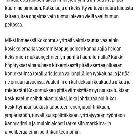
kuumina pimeään. Ratkaisuja on keksitty valtava määrä laidasta
laitaan, itse ongelma vain tuntuu olevan vielä vaalihumun
peitossa.
Miksi ihmeessä Kokoomus yrittää valmistautua vaaleihin
kosiskelemalla vasemmistopuolueiden kannattajia heidän
keksimien mukaongelmien ympärillä hääräilemällä? Kaikki
höpötykset vihapuheen kitkemisestä pitää asettaa oikeaan
kontekstiinsa totalitarististen vallanpitäjien työkaluna ja jättää
ne omaan arvoonsa. Vaaleihin on kahdeksan kuukautta aikaa ja
mielestäni Kokoomuksen pitää viimeistään nyt nousta julkisen
keskustelun soihdunkantajaksi, joka johdattaa poliitikot
keskittymään tiukasti talouteen, energiapolitiikkaan,
ympäristöön, turvallisuuspolitiikkaan, yrittäjyyteen, työnteon
kannustimiin ja muihin aidosti tärkeisiin markkina- ja
arvoliberaaleihin politiikan teemoihin.