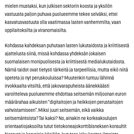
mielen mustaksi, kun julkisen sektorin koosta ja yksilön
vastuusta paljon puhuva puolueemme tekee selväksi, ettei
kasvatusvastuuta olla vaatimassa lasten vanhemmilta, vaan
oppilaitoksilta ja viranomaisilta.
Kohdassa kahdeksan puhutaan lasten lukutaidosta ja kriittisestä
ajattelusta siinä, missä kohdassa yhdeksän jokaisen
suomalaisen monipuolisesta ja kriittisestä medialukutaidosta.
Nämä taidot ovat tietysti tärkeitä ja tarpeellisia, mutta eikö niitä
opeteta jo nyt peruskouluissa? Muutenkin tuntuu lähinnä
irvokkaalta vitsiltä, että jakovarapuheista äänekkäästi
varoitteleva puolueemme ehdottaa seitsemän miljoonan euron
määrärahaa aikuisten “digitaitojen ja heikkojen perustaitojen
vahvistamiseen”. Miksi juuri seitsemän, eikä vaikka
seitsemäntoista? Tai kaksi? No, ainakin ne korkeakoulujen
orientaatiojaksoilta tutut tietokoneajokorttibisneksen konsultit