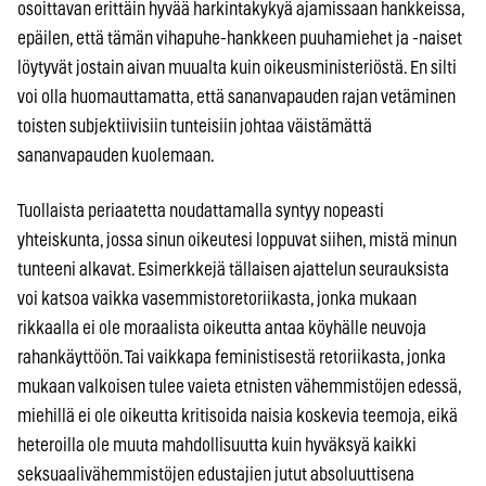
osoittavan erittäin hyvää harkintakykyä ajamissaan hankkeissa,
epäilen, että tämän vihapuhe-hankkeen puuhamiehet ja -naiset
löytyvät jostain aivan muualta kuin oikeusministeriöstä. En silti
voi olla huomauttamatta, että sananvapauden rajan vetäminen
toisten subjektiivisiin tunteisiin johtaa väistämättä
sananvapauden kuolemaan.
Tuollaista periaatetta noudattamalla syntyy nopeasti
yhteiskunta, jossa sinun oikeutesi loppuvat siihen, mistä minun
tunteeni alkavat. Esimerkkejä tällaisen ajattelun seurauksista
voi katsoa vaikka vasemmistoretoriikasta, jonka mukaan
rikkaalla ei ole moraalista oikeutta antaa köyhälle neuvoja
rahankäyttöön. Tai vaikkapa feministisestä retoriikasta, jonka
mukaan valkoisen tulee vaieta etnisten vähemmistöjen edessä,
miehillä ei ole oikeutta kritisoida naisia koskevia teemoja, eikä
heteroilla ole muuta mahdollisuutta kuin hyväksyä kaikki
seksuaalivähemmistöjen edustajien jutut absoluuttisena