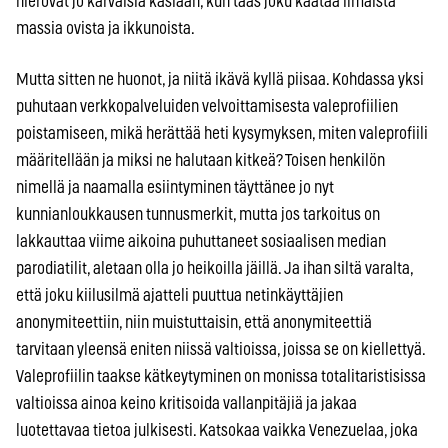
hierovat jo karvaisia käsiään, kun taas joku kaataa ilmaista
massia ovista ja ikkunoista.
Mutta sitten ne huonot, ja niitä ikävä kyllä piisaa. Kohdassa yksi
puhutaan verkkopalveluiden velvoittamisesta valeprofiilien
poistamiseen, mikä herättää heti kysymyksen, miten valeprofiili
määritellään ja miksi ne halutaan kitkeä? Toisen henkilön
nimellä ja naamalla esiintyminen täyttänee jo nyt
kunnianloukkausen tunnusmerkit, mutta jos tarkoitus on
lakkauttaa viime aikoina puhuttaneet sosiaalisen median
parodiatilit, aletaan olla jo heikoilla jäillä. Ja ihan siltä varalta,
että joku kiilusilmä ajatteli puuttua netinkäyttäjien
anonymiteettiin, niin muistuttaisin, että anonymiteettiä
tarvitaan yleensä eniten niissä valtioissa, joissa se on kiellettyä.
Valeprofiilin taakse kätkeytyminen on monissa totalitaristisissa
valtioissa ainoa keino kritisoida vallanpitäjiä ja jakaa
luotettavaa tietoa julkisesti. Katsokaa vaikka Venezuelaa, joka