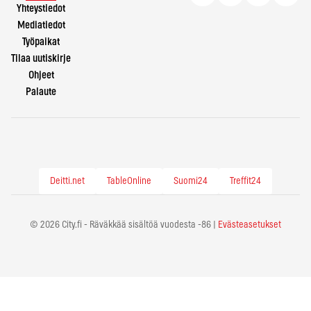
Yhteystiedot
Mediatiedot
Työpaikat
Tilaa uutiskirje
Ohjeet
Palaute
Deitti.net
TableOnline
Suomi24
Treffit24
© 2026 City.fi - Räväkkää sisältöä vuodesta -86 |
Evästeasetukset