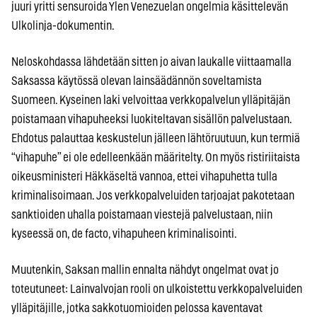
juuri yritti sensuroida Ylen Venezuelan ongelmia käsittelevän
Ulkolinja-dokumentin.
Neloskohdassa lähdetään sitten jo aivan laukalle viittaamalla
Saksassa käytössä olevan lainsäädännön soveltamista
Suomeen. Kyseinen laki velvoittaa verkkopalvelun ylläpitäjän
poistamaan vihapuheeksi luokiteltavan sisällön palvelustaan.
Ehdotus palauttaa keskustelun jälleen lähtöruutuun, kun termiä
“vihapuhe” ei ole edelleenkään määritelty. On myös ristiriitaista
oikeusministeri Häkkäseltä vannoa, ettei vihapuhetta tulla
kriminalisoimaan. Jos verkkopalveluiden tarjoajat pakotetaan
sanktioiden uhalla poistamaan viestejä palvelustaan, niin
kyseessä on, de facto, vihapuheen kriminalisointi.
Muutenkin, Saksan mallin ennalta nähdyt ongelmat ovat jo
toteutuneet: Lainvalvojan rooli on ulkoistettu verkkopalveluiden
ylläpitäjille, jotka sakkotuomioiden pelossa kaventavat