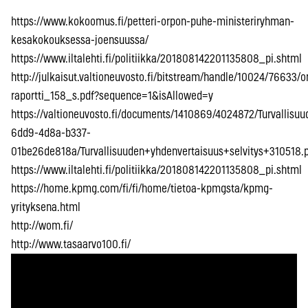
https://www.kokoomus.fi/petteri-orpon-puhe-ministeriryhman-
kesakokouksessa-joensuussa/
https://www.iltalehti.fi/politiikka/201808142201135808_pi.shtml
http://julkaisut.valtioneuvosto.fi/bitstream/handle/10024/7663
raportti_158_s.pdf?sequence=1&isAllowed=y
https://valtioneuvosto.fi/documents/1410869/4024872/Turvallisu
6dd9-4d8a-b337-
01be26de818a/Turvallisuuden+yhdenvertaisuus+selvitys+310518.p
https://www.iltalehti.fi/politiikka/201808142201135808_pi.shtml
https://home.kpmg.com/fi/fi/home/tietoa-kpmgsta/kpmg-
yrityksena.html
http://wom.fi/
http://www.tasaarvo100.fi/