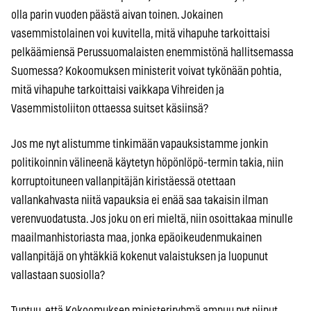
olla parin vuoden päästä aivan toinen. Jokainen
vasemmistolainen voi kuvitella, mitä vihapuhe tarkoittaisi
pelkäämiensä Perussuomalaisten enemmistönä hallitsemassa
Suomessa? Kokoomuksen ministerit voivat tykönään pohtia,
mitä vihapuhe tarkoittaisi vaikkapa Vihreiden ja
Vasemmistoliiton ottaessa suitset käsiinsä?
Jos me nyt alistumme tinkimään vapauksistamme jonkin
politikoinnin välineenä käytetyn höpönlöpö-termin takia, niin
korruptoituneen vallanpitäjän kiristäessä otettaan
vallankahvasta niitä vapauksia ei enää saa takaisin ilman
verenvuodatusta. Jos joku on eri mieltä, niin osoittakaa minulle
maailmanhistoriasta maa, jonka epäoikeudenmukainen
vallanpitäjä on yhtäkkiä kokenut valaistuksen ja luopunut
vallastaan suosiolla?
Tuntuu, että Kokoomuksen ministeriryhmä ampuu nyt piiput