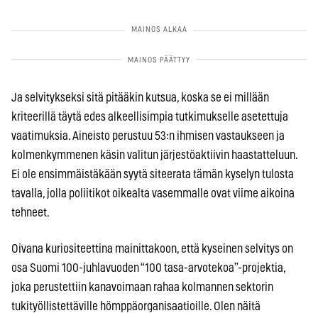
Ja selvitykseksi sitä pitääkin kutsua, koska se ei millään
kriteerillä täytä edes alkeellisimpia tutkimukselle asetettuja
vaatimuksia. Aineisto perustuu 53:n ihmisen vastaukseen ja
kolmenkymmenen käsin valitun järjestöaktiivin haastatteluun.
Ei ole ensimmäistäkään syytä siteerata tämän kyselyn tulosta
tavalla, jolla poliitikot oikealta vasemmalle ovat viime aikoina
tehneet.
Oivana kuriositeettina mainittakoon, että kyseinen selvitys on
osa Suomi 100-juhlavuoden “100 tasa-arvotekoa”-projektia,
joka perustettiin kanavoimaan rahaa kolmannen sektorin
tukityöllistettäville hömppäorganisaatioille. Olen näitä