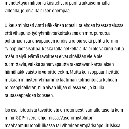
menetettyjä miljoonia käsitellyt jo parilla aikaisemmalla
videolla, joten siitä ei sen enempää.
Oikeusministeri Antti Häkkänen totesi Iltalehden haastattelussa,
että vihapuhe-työryhmän tarkoituksena on mm. pureutua
pohtimaan sananvapauden juridisia rajoja sekä pohtia termin
“vihapuhe” sisältöä, koska tällä hetkellä siitä ei ole vakiintunutta
määrittelyä. Nämä tavoitteet eivät sinällään vielä ole
tuomittavia, vaikka sananvapautta rakastavan kansalaisen
hämähäkkivaisto jo varoitteleekin. Mutta kun soppaan heittää
mukaan ministeriryhmämme laatiman kolmentoista kohdan
toimenpidelistan, niin aivan hiljaa ollessa voi jo kuulla
rautasaappaiden kopseen.
Iso osa listatuista tavoitteista on retorisesti samalla tasolla kuin
mihin SDP:n vero-ohjelmissa, Vasemmistoliiton
maahanmuuttopolitiikassa tai Vihreiden ympäristöpoliittisissa