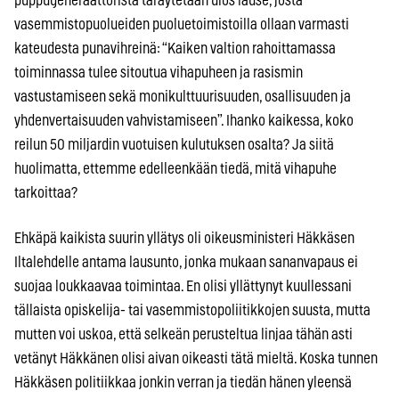
puppugeneraattorista täräytetään ulos lause, josta
vasemmistopuolueiden puoluetoimistoilla ollaan varmasti
kateudesta punavihreinä: “Kaiken valtion rahoittamassa
toiminnassa tulee sitoutua vihapuheen ja rasismin
vastustamiseen sekä monikulttuurisuuden, osallisuuden ja
yhdenvertaisuuden vahvistamiseen”. Ihanko kaikessa, koko
reilun 50 miljardin vuotuisen kulutuksen osalta? Ja siitä
huolimatta, ettemme edelleenkään tiedä, mitä vihapuhe
tarkoittaa?
Ehkäpä kaikista suurin yllätys oli oikeusministeri Häkkäsen
Iltalehdelle antama lausunto, jonka mukaan sananvapaus ei
suojaa loukkaavaa toimintaa. En olisi yllättynyt kuullessani
tällaista opiskelija- tai vasemmistopoliitikkojen suusta, mutta
mutten voi uskoa, että selkeän perusteltua linjaa tähän asti
vetänyt Häkkänen olisi aivan oikeasti tätä mieltä. Koska tunnen
Häkkäsen politiikkaa jonkin verran ja tiedän hänen yleensä