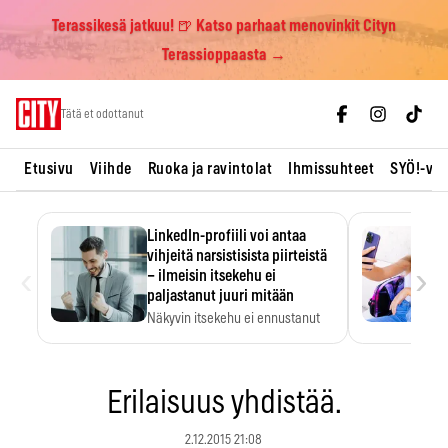
Terassikesä jatkuu! 🍺 Katso parhaat menovinkit Cityn
Terassioppaasta →
Skip
Tätä et odottanut
to
content
Etusivu
Viihde
Ruoka ja ravintolat
Ihmissuhteet
SYÖ!-vii
LinkedIn-profiili voi antaa
vihjeitä narsistisista piirteistä
‹
›
– ilmeisin itsekehu ei
paljastanut juuri mitään
Näkyvin itsekehu ei ennustanut
narsistisia piirteitä.
Erilaisuus yhdistää.
2.12.2015 21:08