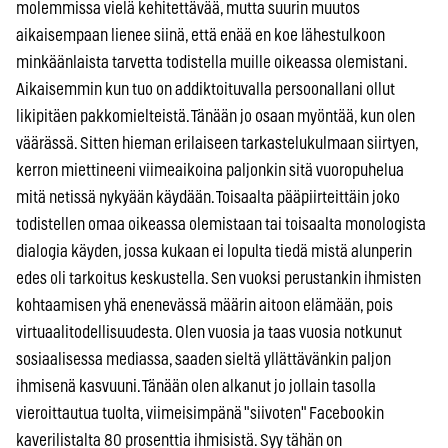
molemmissa vielä kehitettävää, mutta suurin muutos
aikaisempaan lienee siinä, että enää en koe lähestulkoon
minkäänlaista tarvetta todistella muille oikeassa olemistani.
Aikaisemmin kun tuo on addiktoituvalla persoonallani ollut
likipitäen pakkomielteistä. Tänään jo osaan myöntää, kun olen
väärässä. Sitten hieman erilaiseen tarkastelukulmaan siirtyen,
kerron miettineeni viimeaikoina paljonkin sitä vuoropuhelua
mitä netissä nykyään käydään. Toisaalta pääpiirteittäin joko
todistellen omaa oikeassa olemistaan tai toisaalta monologista
dialogia käyden, jossa kukaan ei lopulta tiedä mistä alunperin
edes oli tarkoitus keskustella. Sen vuoksi perustankin ihmisten
kohtaamisen yhä enenevässä määrin aitoon elämään, pois
virtuaalitodellisuudesta. Olen vuosia ja taas vuosia notkunut
sosiaalisessa mediassa, saaden sieltä yllättävänkin paljon
ihmisenä kasvuuni. Tänään olen alkanut jo jollain tasolla
vieroittautua tuolta, viimeisimpänä "siivoten" Facebookin
kaverilistalta 80 prosenttia ihmisistä. Syy tähän on