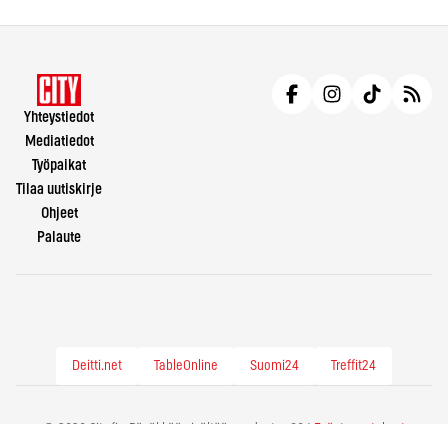
Yhteystiedot
Mediatiedot
Työpaikat
Tilaa uutiskirje
Ohjeet
Palaute
Deitti.net
TableOnline
Suomi24
Treffit24
© 2026 City.fi - Räväkkää sisältöä vuodesta -86 |
Evästeasetukset