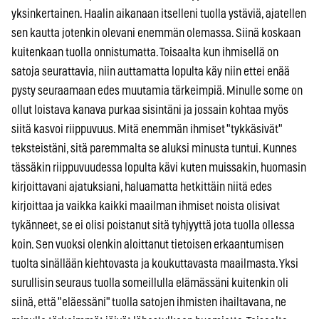
yksinkertainen. Haalin aikanaan itselleni tuolla ystäviä, ajatellen
sen kautta jotenkin olevani enemmän olemassa. Siinä koskaan
kuitenkaan tuolla onnistumatta. Toisaalta kun ihmisellä on
satoja seurattavia, niin auttamatta lopulta käy niin ettei enää
pysty seuraamaan edes muutamia tärkeimpiä. Minulle some on
ollut loistava kanava purkaa sisintäni ja jossain kohtaa myös
siitä kasvoi riippuvuus. Mitä enemmän ihmiset "tykkäsivät"
teksteistäni, sitä paremmalta se aluksi minusta tuntui. Kunnes
tässäkin riippuvuudessa lopulta kävi kuten muissakin, huomasin
kirjoittavani ajatuksiani, haluamatta hetkittäin niitä edes
kirjoittaa ja vaikka kaikki maailman ihmiset noista olisivat
tykänneet, se ei olisi poistanut sitä tyhjyyttä jota tuolla ollessa
koin. Sen vuoksi olenkin aloittanut tietoisen erkaantumisen
tuolta sinällään kiehtovasta ja koukuttavasta maailmasta. Yksi
surullisin seuraus tuolla someillulla elämässäni kuitenkin oli
siinä, että "eläessäni" tuolla satojen ihmisten ihailtavana, ne