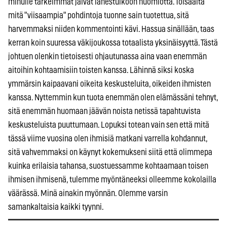
minulle tärkeimmät jäivät lähestulkoon huomiotta. Toisaalta
mitä "viisaampia" pohdintoja tuonne sain tuotettua, sitä
harvemmaksi niiden kommentointi kävi. Hassua sinällään, taas
kerran koin suuressa väkijoukossa totaalista yksinäisyyttä. Tästä
johtuen olenkin tietoisesti ohjautunassa aina vaan enemmän
aitoihin kohtaamisiin toisten kanssa. Lähinnä siksi koska
ymmärsin kaipaavani oikeita keskusteluita, oikeiden ihmisten
kanssa. Nyttemmin kun tuota enemmän olen elämässäni tehnyt,
sitä enemmän huomaan jäävän noista netissä tapahtuvista
keskusteluista puuttumaan. Lopuksi totean vain sen että mitä
tässä viime vuosina olen ihmisiä matkani varrella kohdannut,
sitä vahvemmaksi on käynyt kokemukseni siitä että olimmepa
kuinka erilaisia tahansa, suostuessamme kohtaamaan toisen
ihmisen ihmisenä, tulemme myöntäneeksi olleemme kokolailla
väärässä. Minä ainakin myönnän. Olemme varsin
samankaltaisia kaikki tyynni.