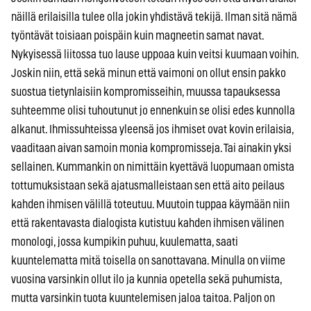
näillä erilaisilla tulee olla jokin yhdistävä tekijä. Ilman sitä nämä
työntävät toisiaan poispäin kuin magneetin samat navat.
Nykyisessä liitossa tuo lause uppoaa kuin veitsi kuumaan voihin.
Joskin niin, että sekä minun että vaimoni on ollut ensin pakko
suostua tietynlaisiin kompromisseihin, muussa tapauksessa
suhteemme olisi tuhoutunut jo ennenkuin se olisi edes kunnolla
alkanut. Ihmissuhteissa yleensä jos ihmiset ovat kovin erilaisia,
vaaditaan aivan samoin monia kompromisseja. Tai ainakin yksi
sellainen. Kummankin on nimittäin kyettävä luopumaan omista
tottumuksistaan sekä ajatusmalleistaan sen että aito peilaus
kahden ihmisen välillä toteutuu. Muutoin tuppaa käymään niin
että rakentavasta dialogista kutistuu kahden ihmisen välinen
monologi, jossa kumpikin puhuu, kuulematta, saati
kuuntelematta mitä toisella on sanottavana. Minulla on viime
vuosina varsinkin ollut ilo ja kunnia opetella sekä puhumista,
mutta varsinkin tuota kuuntelemisen jaloa taitoa. Paljon on