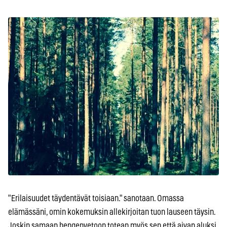
"Erilaisuudet täydentävät toisiaan." sanotaan. Omassa
elämässäni, omin kokemuksin allekirjoitan tuon lauseen täysin.
Joskin samaan hengenvetoon totean myös sen että aivan aluksi