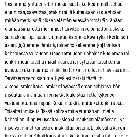
toisiamme, yrittäen siten muka päästä korkeammalle, ehtiä
enemmän, saavuttaa jotakin millä kuitenkaan ei ole yhtään
mitään merkitystä oikean elämän edessä Ymmärrän tänään
elämää siinä, että me ihmiset tarvitsemme onnettomuuksia,
sairauksia, jopa sotia, ymmärtääksemme kovin yksinkertaisen
asian. [b]Olemme ihmisiä, toinen toisellemme.[/b] Ihmisen
kohdatessa sairauden. Onnettomuuden. Läheisen kuoleman tai
jonkin muun todella maailmaansa järisyttävän tapahtuman,
avautuu näkemään sen mikä kuitenkin on ollut nähtävissä aina.
Tarvitsemme toisiamme. Hyvä esimerkki tästä on
alkoholismisairaus. Ihmisen löytäessä oman pohjansa, hän
riisuutuu siinä määrin ennakkoluuloistaan että kykenee
vastaanottamaan apua. Kuka mitäkin, mutta kuitenkin apua.
Toiselta ihmiseltä. Tässä kohtaa minä ymmärrän omalla
kohdallani riippuvuussairauksien siunauksen elämässäni. Ne
riisuivat minut kaikista ennakkoluuloistani. Ei ole väliä kenen
kanssa puhun. Sikäli kun sairaus koskettaa tavalla tahi toiselle