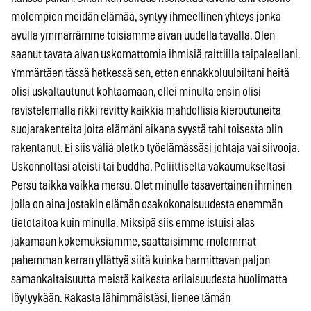
molempien meidän elämää, syntyy ihmeellinen yhteys jonka
avulla ymmärrämme toisiamme aivan uudella tavalla. Olen
saanut tavata aivan uskomattomia ihmisiä raittiilla taipaleellani.
Ymmärtäen tässä hetkessä sen, etten ennakkoluuloiltani heitä
olisi uskaltautunut kohtaamaan, ellei minulta ensin olisi
ravistelemalla rikki revitty kaikkia mahdollisia kieroutuneita
suojarakenteita joita elämäni aikana syystä tahi toisesta olin
rakentanut. Ei siis väliä oletko työelämässäsi johtaja vai siivooja.
Uskonnoltasi ateisti tai buddha. Poliittiselta vakaumukseltasi
Persu taikka vaikka mersu. Olet minulle tasavertainen ihminen
jolla on aina jostakin elämän osakokonaisuudesta enemmän
tietotaitoa kuin minulla. Miksipä siis emme istuisi alas
jakamaan kokemuksiamme, saattaisimme molemmat
pahemman kerran yllättyä siitä kuinka harmittavan paljon
samankaltaisuutta meistä kaikesta erilaisuudesta huolimatta
löytyykään. Rakasta lähimmäistäsi, lienee tämän