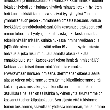
ajatuksieni ja ennakkoluulojeni vanki. Pelkäsin ihmisiä, luullen
jokaisen heistä vain haluavan hyötyä minusta jotakin, hyljäten
heti kun itsekkäät tarpeensa saisivat tyydytetyiksi. Tänään
ymmärrän tuon pelon kummunneen omasta itsestäni. Omista
itsekkäistä ennakkoluuloistani. Olin kasvanut ajatukseen, että
minun tulee aina hyötyä jotakin toisista, eikö koskaan antaa
toiselle yhtään mitään. Kuinka hukassa ihminen voikaan olla.
[b]Tänään olen kiitollinen siitä reilun 15 vuoden sysimustasta
helvetistä, joka riisui minut auttamatta alasti kaikista
ennakkoluuloistani, katsoakseni toista ihmistä ihmisenä.[/b]
Kohtaamaan toiset ilman minkäänlaisia varauksia.
Hyväksymään ihmisen ihmisenä. Olemmehan oikeasti täällä
ajassa toinen toisiamme varten. Emme kilpaillaksemme siitä
kuka on paras missäkin, saati kenellä on eniten mitäkin.
Surullista sinällään on se kuinka nykyinen yhteiskuntamme on
kasvanut tuohon kilpajuoksuun. Sen sijasta että tukisimme
toinen toistamme, saavuttaen yhdessä enemmän, me tallomme