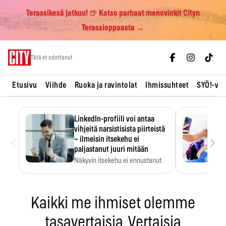
Terassikesä jatkuu! 🍺 Katso parhaat menovinkit Cityn
Terassioppaasta →
Skip
Tätä et odottanut
to
content
Etusivu
Viihde
Ruoka ja ravintolat
Ihmissuhteet
SYÖ!-vii
LinkedIn-profiili voi antaa
vihjeitä narsistisista piirteistä
‹
›
– ilmeisin itsekehu ei
paljastanut juuri mitään
Näkyvin itsekehu ei ennustanut
narsistisia piirteitä.
Kaikki me ihmiset olemme
tasavertaisia. Vertaisia