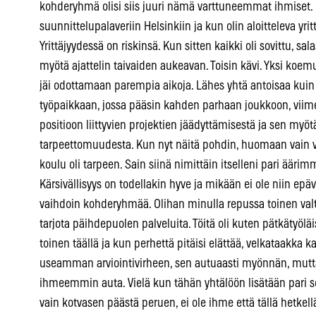
kohderyhmä olisi siis juuri nämä varttuneemmat ihmiset. R
suunnittelupalaveriin Helsinkiin ja kun olin aloitteleva yrit
Yrittäjyydessä on riskinsä. Kun sitten kaikki oli sovittu, s
myötä ajattelin taivaiden aukeavan. Toisin kävi. Yksi koe
jäi odottamaan parempia aikoja. Lähes yhtä antoisaa kuin 
työpaikkaan, jossa pääsin kahden parhaan joukkoon, viime
positioon liittyvien projektien jäädyttämisestä ja sen myö
tarpeettomuudesta. Kun nyt näitä pohdin, huomaan vain va
koulu oli tarpeen. Sain siinä nimittäin itselleni pari äärim
Kärsivällisyys on todellakin hyve ja mikään ei ole niin e
vaihdoin kohderyhmää. Olihan minulla repussa toinen valtt
tarjota päihdepuolen palveluita. Töitä oli kuten pätkätyölä
toinen täällä ja kun perhettä pitäisi elättää, velkataakka k
useamman arviointivirheen, sen autuaasti myönnän, mutta 
ihmeemmin auta. Vielä kun tähän yhtälöön lisätään pari sop
vain kotvasen päästä peruen, ei ole ihme että tällä hetke