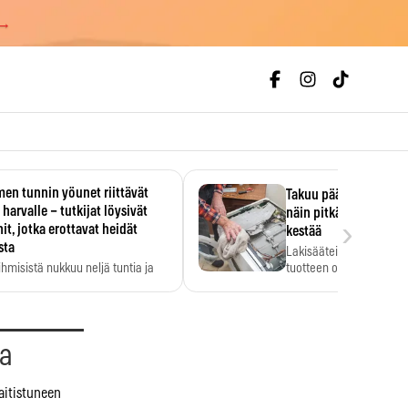
 →
en tunnin yöunet riittävät
Takuu päättyi, myyjän
 harvalle – tutkijat löysivät
näin pitkään kodinko
›
it, jotka erottavat heidät
kestää
sta
Lakisääteinen virhevast
ihmisistä nukkuu neljä tuntia ja
tuotteen oletetun kestoi
ilti…
aa
aitistuneen