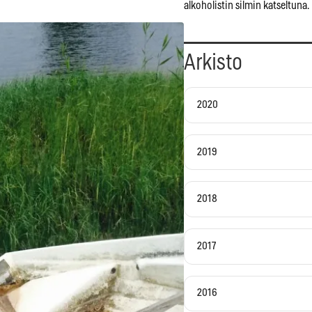
alkoholistin silmin katseltuna.
Arkisto
2020
2019
2018
2017
2016