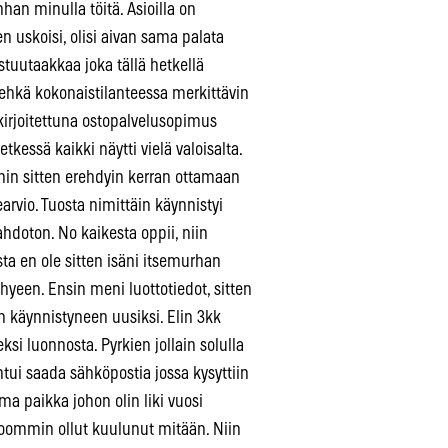
an minulla töitä. Asioilla on
en uskoisi, olisi aivan sama palata
tuutaakkaa joka tällä hetkellä
 ehkä kokonaistilanteessa merkittävin
kirjoitettuna ostopalvelusopimus
kessä kaikki näytti vielä valoisalta.
oihin sitten erehdyin kerran ottamaan
rvio. Tuosta nimittäin käynnistyi
hdoton. No kaikesta oppii, niin
sta en ole sitten isäni itsemurhan
hyeen. Ensin meni luottotiedot, sitten
n käynnistyneen uusiksi. Elin 3kk
i luonnosta. Pyrkien jollain solulla
tui saada sähköpostia jossa kysyttiin
a paikka johon olin liki vuosi
 koommin ollut kuulunut mitään. Niin