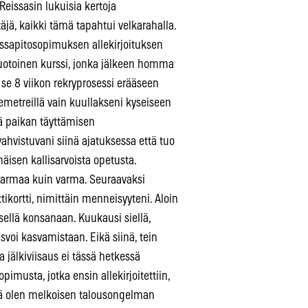
eissasin lukuisia kertoja
täjä, kaikki tämä tapahtui velkarahalla.
alassapitosopimuksen allekirjoituksen
muotoinen kurssi, jonka jälkeen homma
se 8 viikon rekryprosessi erääseen
metreillä vain kuullakseni kyseiseen
tä paikan täyttämisen
hvistuvani siinä ajatuksessa että tuo
mäisen kallisarvoista opetusta.
pävarmaa kuin varma. Seuraavaksi
ikortti, nimittäin menneisyyteni. Aloin
isellä konsanaan. Kuukausi siellä,
asvoi kasvamistaan. Eikä siinä, tein
jälkiviisaus ei tässä hetkessä
imusta, jotka ensin allekirjoitettiin,
llä olen melkoisen talousongelman