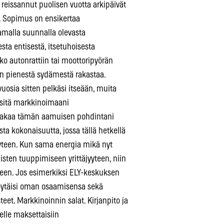
s reissannut puolisen vuotta arkipäivät
. Sopimus on ensikertaa
samalla suunnalla olevasta
sta entisestä, itsetuhoisesta
 autonrattiin tai moottoripyörän
ään pienestä sydämestä rakastaa.
uosia sitten pelkäsi itseään, muita
 sitä markkinoimaani
 jakaa tämän aamuisen pohdintani
aista kokonaisuutta, jossa tällä hetkellä
jyyteen. Kun sama energia mikä nyt
isten tuuppimiseen yrittäjyyteen, niin
en. Jos esimerkiksi ELY-keskuksen
 löytäisi oman osaamisensa sekä
teet. Markkinoinnin salat. Kirjanpito ja
elle maksettaisiin