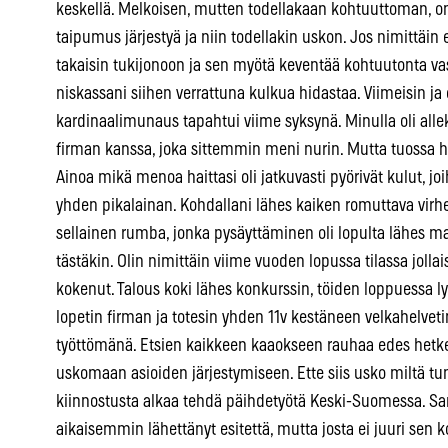
keskellä. Melkoisen, mutten todellakaan kohtuuttoman, onh
taipumus järjestyä ja niin todellakin uskon. Jos nimittäin 
takaisin tukijonoon ja sen myötä keventää kohtuutonta vas
niskassani siihen verrattuna kulkua hidastaa. Viimeisin ja
kardinaalimunaus tapahtui viime syksynä. Minulla oli alle
firman kanssa, joka sittemmin meni nurin. Mutta tuossa het
Ainoa mikä menoa haittasi oli jatkuvasti pyörivät kulut, j
yhden pikalainan. Kohdallani lähes kaiken romuttava virhea
sellainen rumba, jonka pysäyttäminen oli lopulta lähes ma
tästäkin. Olin nimittäin viime vuoden lopussa tilassa jollai
kokenut. Talous koki lähes konkurssin, töiden loppuessa ly
lopetin firman ja totesin yhden 11v kestäneen velkahelveti
työttömänä. Etsien kaikkeen kaaokseen rauhaa edes hetkeks
uskomaan asioiden järjestymiseen. Ette siis usko miltä tun
kiinnostusta alkaa tehdä päihdetyötä Keski-Suomessa. Sam
aikaisemmin lähettänyt esitettä, mutta josta ei juuri sen