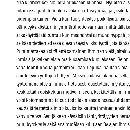
että kiinnostiko? No totta hitokseen kiinnosti! Nyt olen sii
pitämässä päihdepuolen avokuntoutusryhmää ja yksilöitä
pidempiaikainen. Vielä kun tuo yhteistyö poiki lisätuloja 
päihdeyksiköstä, niin ymmärtänette varmaan miltä tällaise
sekakäyttäjästä tuntuu kun maanantai aamuna hyppää joko
selkään tietäen edessä olevan täysi viikko työtä, jota tän
Puhumattakaan siitä että samainen ihminen vielä joitain v
ihmisiä ja kaikenlaista matkustamista kuollakseen. Se on
vapaudentunnetta parhaimmillaan. Lopuksi haluan vielä
aloitteleviin yrittäjiin liittyen. Miksei voitaisi rakentaa sell
työttömänä olevia ihmisiä tietoisesti opastettaisiin yrittä
keskitetään opiskeluun motivoimiseen, keskitettäisiin ihm
voisi kotomaamme talous todellakin saada noususuhdante
kautta järjestettäisiin polku, jonka kautta ihminen ensin
vahvuutensa. Sen jälkeen käytäisiin läpi yrittäjyyden perus
muu byrokratia sekä ensimmäisen kriittisen 3v ajan ihmis