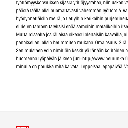
työttömyyskorvauksen sijasta yrittäjyysrahaa, niin uskon va
päästä täällä olisi huomattavasti vähemmän työttömiä. Va
hyödynnettäisiin meitä jo tiettyihin karikoihin purjehtinei
ei tieten tahtoen tarvitsisi enää samoihin matalikoihin its
Mutta toisaalta jos tällaista oikeasti alettaisiin kaavailla
panoksellani olisin hetimmiten mukana. Oma osuus. Sitä e
Sen muistaen voin nimittäin keskittyä tänään kotitöiden oh
huomenna työpäivän jälkeen [url=http://www.peurunka.fi]
minulla on porukka mitä kaivata. Leppoisaa lepopäivää. Vo