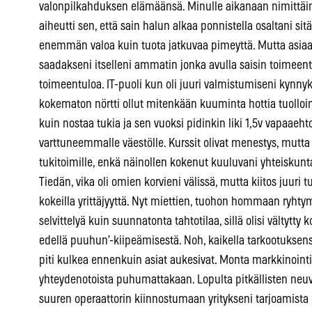
valonpilkahduksen elämäänsä. Minulle aikanaan nimittäin
aiheutti sen, että sain halun alkaa ponnistella osaltani si
enemmän valoa kuin tuota jatkuvaa pimeyttä. Mutta asiaan
saadakseni itselleni ammatin jonka avulla saisin toimeen
toimeentuloa. IT-puoli kun oli juuri valmistumiseni kynny
kokematon nörtti ollut mitenkään kuuminta hottia tuolloin
kuin nostaa tukia ja sen vuoksi pidinkin liki 1,5v vapaaeh
varttuneemmalle väestölle. Kurssit olivat menestys, mutta 
tukitoimille, enkä näinollen kokenut kuuluvani yhteiskunt
Tiedän, vika oli omien korvieni välissä, mutta kiitos juu
kokeilla yrittäjyyttä. Nyt miettien, tuohon hommaan ryht
selvittelyä kuin suunnatonta tahtotilaa, sillä olisi vältytty 
edellä puuhun’-kiipeämisestä. Noh, kaikella tarkootuksens
piti kulkea ennenkuin asiat aukesivat. Monta markkinointi
yhteydenotoista puhumattakaan. Lopulta pitkällisten neuv
suuren operaattorin kiinnostumaan yritykseni tarjoamista k