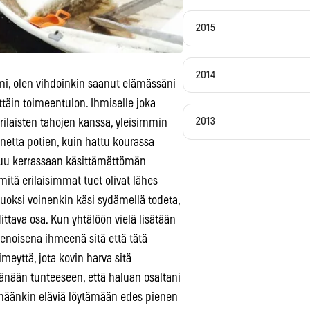
2015
2014
mi, olen vihdoinkin saanut elämässäni
ttäin toimeentulon. Ihmiselle joka
2013
ilaisten tahojen kanssa, yleisimmin
etta potien, kuin hattu kourassa
ntuu kerrassaan käsittämättömän
n mitä erilaisimmat tuet olivat lähes
vuoksi voinenkin käsi sydämellä todeta,
ttava osa. Kun yhtälöön vielä lisätään
ienoisena ihmeenä sitä että tätä
imeyttä, jota kovin harva sitä
tänään tunteeseen, että haluan osaltani
tänäänkin eläviä löytämään edes pienen