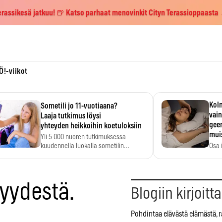
erassikesä jatkuu! 🍺 Katso parhaat menovinkit Cityn Terassioppaasta
Ö!-viikot
Kolm
Sometili jo 11-vuotiaana?
vain
Laaja tutkimus löysi
geen
yhteyden heikkoihin koetuloksiin
mui
Yli 5 000 nuoren tutkimuksessa
kuudennella luokalla sometilin…
Osa 
voi s
jyydestä.
Blogiin kirjoitt
Pohdintaa elävästä elämästä, r