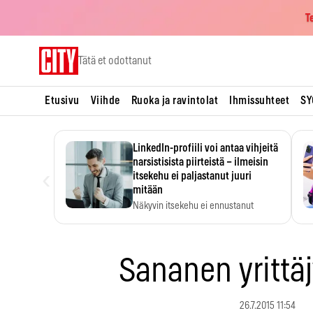
T
Skip
Tätä et odottanut
to
content
Etusivu
Viihde
Ruoka ja ravintolat
Ihmissuhteet
SY
LinkedIn-profiili voi antaa vihjeitä
narsistisista piirteistä – ilmeisin
‹
itsekehu ei paljastanut juuri
mitään
Näkyvin itsekehu ei ennustanut
narsistisia piirteitä.
Sananen yrittä
26.7.2015 11:54