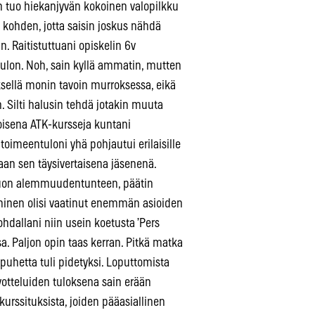
 tuo hiekanjyvän kokoinen valopilkku
tä kohden, jotta saisin joskus nähdä
. Raitistuttuani opiskelin 6v
tulon. Noh, sain kyllä ammatin, mutten
ksellä monin tavoin murroksessa, eikä
. Silti halusin tehdä jotakin muuta
toisena ATK-kursseja kuntani
toimeentuloni yhä pohjautui erilaisille
aan sen täysivertaisena jäsenenä.
ri tuon alemmuudentunteen, päätin
yminen olisi vaatinut enemmän asioiden
kohdallani niin usein koetusta ’Pers
a. Paljon opin taas kerran. Pitkä matka
puhetta tuli pidetyksi. Loputtomista
otteluiden tuloksena sain erään
urssituksista, joiden pääasiallinen