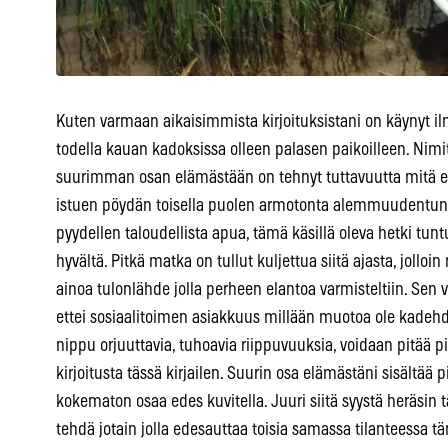
Kuten varmaan aikaisimmista kirjoituksistani on käynyt il
todella kauan kadoksissa olleen palasen paikoilleen. Nimi
suurimman osan elämästään on tehnyt tuttavuutta mitä er
istuen pöydän toisella puolen armotonta alemmuudentunn
pyydellen taloudellista apua, tämä käsillä oleva hetki tu
hyvältä. Pitkä matka on tullut kuljettua siitä ajasta, jolloi
ainoa tulonlähde jolla perheen elantoa varmisteltiin. Sen 
ettei sosiaalitoimen asiakkuus millään muotoa ole kadehdi
nippu orjuuttavia, tuhoavia riippuvuuksia, voidaan pitää p
kirjoitusta tässä kirjailen. Suurin osa elämästäni sisältää p
kokematon osaa edes kuvitella. Juuri siitä syystä heräsin 
tehdä jotain jolla edesauttaa toisia samassa tilanteessa 