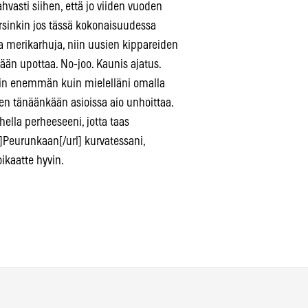
hvasti siihen, että jo viiden vuoden
rsinkin jos tässä kokonaisuudessa
ta merikarhuja, niin uusien kippareiden
eään upottaa. No-joo. Kaunis ajatus.
, niin enemmän kuin mielelläni omalla
n tänäänkään asioissa aio unhoittaa.
ella perheeseeni, jotta taas
Peurunkaan[/url] kurvatessani,
ikaatte hyvin.