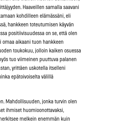
rittäjyyden. Haaveillen samalla saavani
htamaan kohdilleen elämässäni, eli
ävyssä, hankkeen toteutumisen käyvän
ssa positiivisuudessa on se, että olen
ti omaa aikaani tuon hankkeen
 vuoden toukokuu, jolloin kaiken osuessa
myös tuo viimeinen puuttuva palanen
an, yrittäen uskotella itselleni
inka epätoivoiselta välillä
. Mahdollisuuden, jonka turvin olen
set ihmiset huomioonottavaksi,
ti merkitsee melkein enemmän kuin