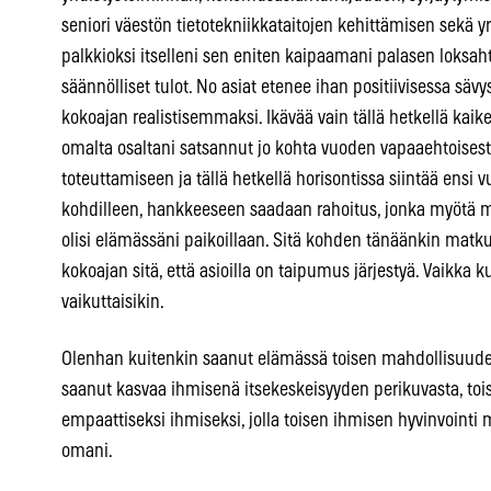
seniori väestön tietotekniikkataitojen kehittämisen sekä y
palkkioksi itselleni sen eniten kaipaamani palasen loksa
säännölliset tulot. No asiat etenee ihan positiivisessa s
kokoajan realistisemmaksi. Ikävää vain tällä hetkellä kaike
omalta osaltani satsannut jo kohta vuoden vapaaehtoises
toteuttamiseen ja tällä hetkellä horisontissa siintää ensi
kohdilleen, hankkeeseen saadaan rahoitus, jonka myötä 
olisi elämässäni paikoillaan. Sitä kohden tänäänkin matkust
kokoajan sitä, että asioilla on taipumus järjestyä. Vaikka ku
vaikuttaisikin.
Olenhan kuitenkin saanut elämässä toisen mahdollisuuden
saanut kasvaa ihmisenä itsekeskeisyyden perikuvasta, toi
empaattiseksi ihmiseksi, jolla toisen ihmisen hyvinvoin
omani.