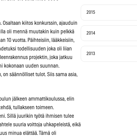
2015
. Osaltaan kiitos konkurssin, ajauduin
lulla oli mennä muutakin kuin pelkkä
2014
 10 vuotta. Päihteisiin, lääkkeisiin,
etuksi todellisuuden joka oli liian
2013
lleenrakennus projektin, joka jatkuu
äni kokonaan uuden suunnan.
 on säännölliset tulot. Siis sama asia,
koulun jälkeen ammattikoulussa, elin
ä tehdä, tullakseen toimeen.
. Sillä juurikin työtä ihmisen tulee
htele suuria voittoja uhkapeleistä, eikä
lisuus minua elättää. Tämä oli