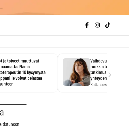
 →
t ja toiveet muuttuvat
Vaihdevuodet ja alkoh
maamatta: Nämä
ruokkia toisiaan – 93
›
koterapeutin 10 kysymystä
tutkimus paljasti mut
panille voivat pelastaa
yhteyden
isuhteen
Ratkaiseva tekijä ei ollu
vakavuus vaan syy,…
eessa on helppo ajatella
evansa kumppaninsa läpikotaisin.
oterapeutin…
aa
aitistuneen