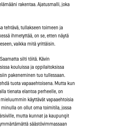
elämääni rakentaa. Ajatusmalli, joka
 tehtävä, tullakseen toimeen ja
essä ihmetyttää, on se, etten näytä
seen, vaikka mitä yrittäisin.
 Saamatta silti töitä. Kävin
issa kouluissa ja oppilaitoksissa
uksiin pakeneminen tuo tullessaan.
 tehdä tuota vapaaehtoisena. Mutta kun
alla tienata elantoa perheelle, on
et mieluummin käyttävät vapaaehtoisia
ä minulla on ollut oma toimitila, jossa
ärsiville, mutta kunnat ja kaupungit
llä, ymmärtämättä säästövimmassaan