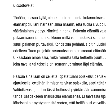
ulosottovelat.
Tänään, hassua kyllä, olen kiitollinen tuosta kokemuksesta
elämänpolullani harhaan siinä määrin, että tuolla sivupo
vääränlainen ylpeys. Nimittäin henki. Pakenin elämää vajaan
pelaamiseen ja ihan kaikkeen millä vain hetkeksi sai unohd
suuri palanen purtavaksi. Kohdattua pohjani, aloitin uude
edelleen. Tuon projektin seurauksena olen saanut elämä
Oikeastaan ainoa asia, mikä minulta tällä hetkellä puuttuu,
joka tavalla tai toisella on seurannut minua läpi elämän.
Hassua sinällään on se, että lopetettuani opiskelut perus
ajatuksella, etteihän ihmisen tarvitse opiskella, saati töit
Valitettavasti joudun tässä hetkessä pyörtämään sanomiseni
tehdä, saadakseen maksettua elämisensä. Ei taivaasta tipa
läheiseni ole syntyneet sitä varten, että heillä olisi velvol