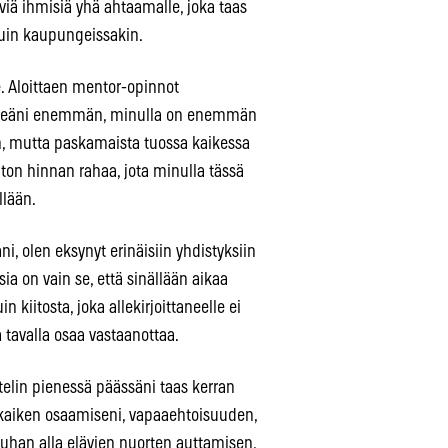
iviä ihmisiä yhä ahtaamalle, joka taas
kuin kaupungeissakin.
e. Aloittaen mentor-opinnot
i itseäni enemmän, minulla on enemmän
en, mutta paskamaista tuossa kaikessa
ton hinnan rahaa, jota minulla tässä
llään.
, olen eksynyt erinäisiin yhdistyksiin
ia on vain se, että sinällään aikaa
n kiitosta, joka allekirjoittaneelle ei
 tavalla osaa vastaanottaa.
telin pienessä päässäni taas kerran
n kaiken osaamiseni, vapaaehtoisuuden,
uhan alla elävien nuorten auttamisen,