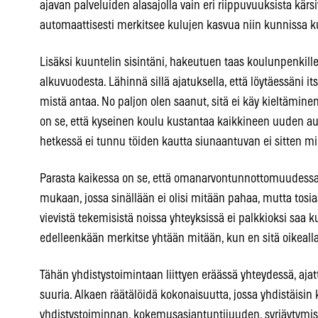
ajavan palveluiden alasajolla vain eri riippuvuuksista kärs
automaattisesti merkitsee kulujen kasvua niin kunnissa 
Lisäksi kuuntelin sisintäni, hakeutuen taas koulunpenkill
alkuvuodesta. Lähinnä sillä ajatuksella, että löytäessän
mistä antaa. No paljon olen saanut, sitä ei käy kieltämin
on se, että kyseinen koulu kustantaa kaikkineen uuden au
hetkessä ei tunnu töiden kautta siunaantuvan ei sitten mi
Parasta kaikessa on se, että omanarvontunnottomuudessani
mukaan, jossa sinällään ei olisi mitään pahaa, mutta tosias
vievistä tekemisistä noissa yhteyksissä ei palkkioksi saa kui
edelleenkään merkitse yhtään mitään, kun en sitä oikealla
Tähän yhdistystoimintaan liittyen eräässä yhteydessä, ajat
suuria. Alkaen räätälöidä kokonaisuutta, jossa yhdistäisi
yhdistystoiminnan, kokemusasiantuntijuuden, syrjäytymis