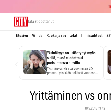
T
Skip
Tätä et odottanut
to
content
Etusivu
Viihde
Ruoka ja ravintolat
Ihmissuhteet
SY
Yksinäisyys on lisääntynyt myös
siellä, missä ei odottaisi –
‹
parisuhteessa olevilla
Yksinäisyys yleistyi Suomessa 8,5
prosenttiyksikköä neljässä vuodessa.
Se…
Yrittäminen vs o
18.9.2013 13:42