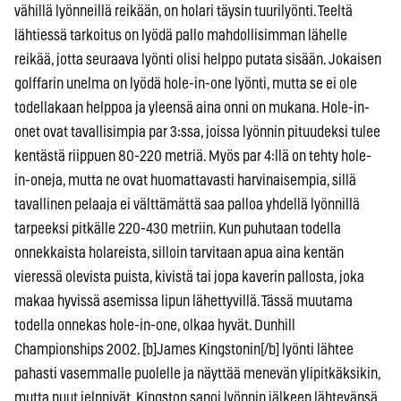
vähillä lyönneillä reikään, on holari täysin tuurilyönti. Teeltä
lähtiessä tarkoitus on lyödä pallo mahdollisimman lähelle
reikää, jotta seuraava lyönti olisi helppo putata sisään. Jokaisen
golffarin unelma on lyödä hole-in-one lyönti, mutta se ei ole
todellakaan helppoa ja yleensä aina onni on mukana. Hole-in-
onet ovat tavallisimpia par 3:ssa, joissa lyönnin pituudeksi tulee
kentästä riippuen 80-220 metriä. Myös par 4:llä on tehty hole-
in-oneja, mutta ne ovat huomattavasti harvinaisempia, sillä
tavallinen pelaaja ei välttämättä saa palloa yhdellä lyönnillä
tarpeeksi pitkälle 220-430 metriin. Kun puhutaan todella
onnekkaista holareista, silloin tarvitaan apua aina kentän
vieressä olevista puista, kivistä tai jopa kaverin pallosta, joka
makaa hyvissä asemissa lipun lähettyvillä. Tässä muutama
todella onnekas hole-in-one, olkaa hyvät. Dunhill
Championships 2002. [b]James Kingstonin[/b] lyönti lähtee
pahasti vasemmalle puolelle ja näyttää menevän ylipitkäksikin,
mutta puut jelppivät. Kingston sanoi lyönnin jälkeen lähtevänsä