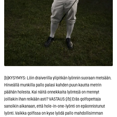
[b]KYSYMYS: Löin draiverilla ylipitkän lyönnin suoraan metsään.
Hirveällä munkilla pallo palasi kahden puun kautta metrin
päähän holesta. Kai näitä onnekkaita lyöntejä on mennyt
joillakin ihan reikään asti? VASTAUS:[/b] Eräs golfopettaja
sanoikin aikanaan, että hole-in-one-lyönti on epäonnistunut
lyönti. Vaikka golfissa on kyse lyödä pallo mahdollisimman