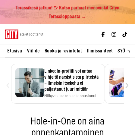
Terassikesä jatkuu! 🍺 Katso parhaat menovinkit Cityn
Terassioppaasta →
Skip
Tätä et odottanut
to
content
Etusivu
Viihde
Ruoka ja ravintolat
Ihmissuhteet
SYÖ!-vii
LinkedIn-profiili voi antaa
vihjeitä narsistisista piirteistä
‹
›
– ilmeisin itsekehu ei
paljastanut juuri mitään
Näkyvin itsekehu ei ennustanut
narsistisia piirteitä.
Hole-in-One on aina
onnenkantamoinen