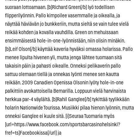
suoraan lottoamaan. [b]Richard Green[/b] lyö todellisen
flipperilyönnin. Pallo kimpoilee vasemmalle ja oikealla, ja
näyttää häviävän jo bunkkeriin, mutta sieltä se vain tulee vielä
reikää kohden ja kovalla vauhdilla. Green on mehuissaan
ensimmäisestä hole-in-one-lyönnistään, niin olisin minäkin.
[b]Leif Olson[/b] käyttää kaveria hyväksi omassa holarissa. Pallo
menee lipulta hivenen yli, mutta jenga lähtee tuomaan sitä
takaisin päin ja pahasti oikealle. Onneksi pelikaverin pallo
sattuu olemaan tiellä ja onnekas lyönti menee sen kautta
reikään. 2009 Canadien Openissa Olsonin lyöty hole-in-one
palkittiin avokattoisella Bemarilla. Loppuun vielä harvinaista
herkkua par-4 väylältä. [b]Rahil Ganglee[/b] tykittää tyylikkään
holarin Nationwide Tourissa. Musiikki pilaa hienon lyönnin, mutta
onneksi Ganglee ei kuule sitä. [i]Seuraa Tuomaria myös
[url=https://www.facebook.com/sportsbarcasinohelsinki?
fref=ts]Facebookissa[/url] ja