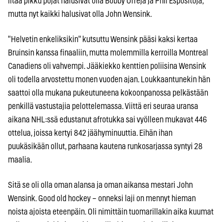
iltaa pikku pojat halusivat olla Bobby Orreja ja Phil Espositoja,
mutta nyt kaikki halusivat olla John Wensink.
"Helvetin enkeliksikin" kutsuttu Wensink pääsi kaksi kertaa
Bruinsin kanssa finaaliin, mutta molemmilla kerroilla Montreal
Canadiens oli vahvempi. Jääkiekko kenttien poliisina Wensink
oli todella arvostettu monen vuoden ajan. Loukkaantunekin hän
saattoi olla mukana pukeutuneena kokoonpanossa pelkästään
penkillä vastustajia pelottelemassa. Viittä eri seuraa uransa
aikana NHL:ssä edustanut afrotukka sai vyölleen mukavat 446
ottelua, joissa kertyi 842 jäähyminuuttia. Eihän ihan
puukäsikään ollut, parhaana kautena runkosarjassa syntyi 28
maalia.
Sitä se oli olla oman alansa ja oman aikansa mestari John
Wensink. Good old hockey – onneksi laji on mennyt hieman
noista ajoista eteenpäin. Oli nimittäin tuomarillakin aika kuumat