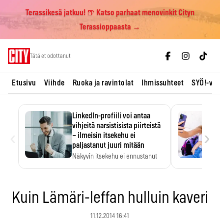
Terassikesä jatkuu! 🍺 Katso parhaat menovinkit Cityn
Terassioppaasta →
Skip
Tätä et odottanut
to
content
Etusivu
Viihde
Ruoka ja ravintolat
Ihmissuhteet
SYÖ!-vii
LinkedIn-profiili voi antaa
vihjeitä narsistisista piirteistä
‹
›
– ilmeisin itsekehu ei
paljastanut juuri mitään
Näkyvin itsekehu ei ennustanut
narsistisia piirteitä.
Kuin Lämäri-leffan hulluin kaveri
11.12.2014 16:41