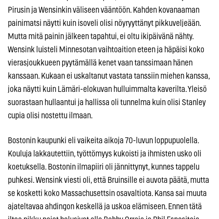
Pirusin ja Wensinkin väliseen vääntöön. Kahden kovanaaman
painimatsi näytti kuin isoveli olisi nöyryyttänyt pikkuveljeään.
Mutta mitä painin jälkeen tapahtui, ei oltu ikipäivänä nähty.
Wensink luisteli Minnesotan vaihtoaition eteen ja häpäisi koko
vierasjoukkueen pyytämällä kenet vaan tanssimaan hänen
kanssaan. Kukaan ei uskaltanut vastata tanssiin miehen kanssa,
joka näytti kuin Lämäri-elokuvan hulluimmalta kaverilta. Yleisö
suorastaan hullaantui ja hallissa oli tunnelma kuin olisi Stanley
cupia olisi nostettu ilmaan.
Bostonin kaupunki eli vaikeita aikoja 70-luvun loppupuolella.
Kouluja lakkautettiin, työttömyys kukoisti ja ihmisten usko oli
koetuksella. Bostonin ilmapiiri oli jännittynyt, kunnes tappelu
puhkesi. Wensink viesti oli, että Bruinsille ei auvota päätä, mutta
se kosketti koko Massachusettsin osavaltiota. Kansa sai muuta
ajateltavaa ahdingon keskellä ja uskoa elämiseen. Ennen tätä