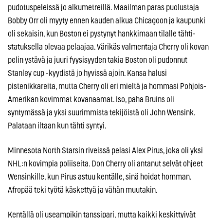
pudotuspeleissä jo alkumetreillä. Maailman paras puolustaja
Bobby Orr oli myyty ennen kauden alkua Chicagoon ja kaupunki
oli sekaisin, kun Boston ei pystynyt hankkimaan tilalle tähti-
statuksella olevaa pelaajaa. Värikäs valmentaja Cherry oli kovan
pelin ystävä ja juuri fyysisyyden takia Boston oli pudonnut
Stanley cup -kyydistä jo hyvissä ajoin. Kansa halusi
pistenikkareita, mutta Cherry oli eri mieltä ja hommasi Pohjois-
Amerikan kovimmat kovanaamat. Iso, paha Bruins oli
syntymässä ja yksi suurimmista tekijöistä oli John Wensink.
Palataan iltaan kun tähti syntyi.
Minnesota North Starsin riveissä pelasi Alex Pirus, joka oli yksi
NHL:n kovimpia poliiseita. Don Cherry oli antanut selvät ohjeet
Wensinkille, kun Pirus astuu kentälle, sinä hoidat homman.
Afropää teki työtä käskettyä ja vähän muutakin.
Kentällä oli useampikin tanssipari, mutta kaikki keskittyivät