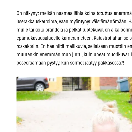
On näkynyt meikän naamaa lähiaikoina totuttua enemmän
itserakkauskerrointa, vaan myöntynyt väistämättömään. Hal
mulle tärkeitä brändejä ja pelkät tuotekuvat on aika boring
epämukavuusalueelle kameran eteen. Katastrofiahan se on
roskakoriin. En hae niitä mallikuvia, sellaiseen muottiin 
muutenkin enemmän mun juttu, kuin upeat muotikuvat. 
poseeraamaan pystyy, kun sormet jäätyy pakkasessa?!