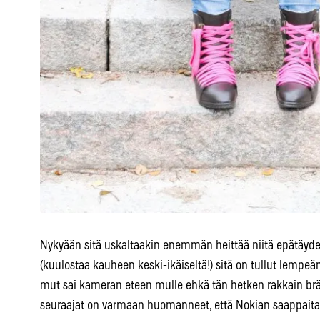
Nykyään sitä uskaltaakin enemmän heittää niitä epätäydell
(kuulostaa kauheen keski-ikäiseltä!) sitä on tullut lempe
mut sai kameran eteen mulle ehkä tän hetken rakkain brän
seuraajat on varmaan huomanneet, että Nokian saappaita vi