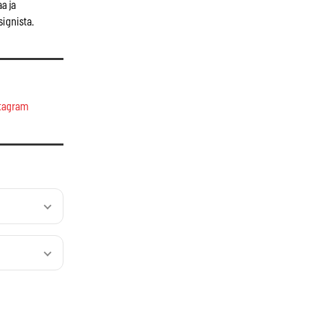
a ja
signista.
tagram