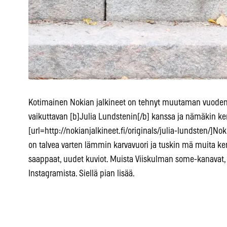
Kotimainen Nokian jalkineet on tehnyt muutaman vuoden 
vaikuttavan [b]Julia Lundstenin[/b] kanssa ja nämäkin ken
[url=http://nokianjalkineet.fi/originals/julia-lundsten/]No
on talvea varten lämmin karvavuori ja tuskin mä muita ken
saappaat, uudet kuviot. Muista Viiskulman some-kanavat, v
Instagramista. Siellä pian lisää.