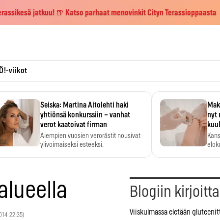
erassikesä jatkuu! 🍺 Katso parhaat menovinkit Cityn Terassioppaasta
Ö!-viikot
Seiska: Martina Aitolehti haki
Maks
yhtiönsä konkurssiin – vanhat
nyt 
verot kaatoivat firman
kuu
Aiempien vuosien verorästit nousivat
Kans
ylivoimaiseksi esteeksi.
elok
lueella
Blogiin kirjoitt
Viiskulmassa eletään gluteenit
2014 22:35)