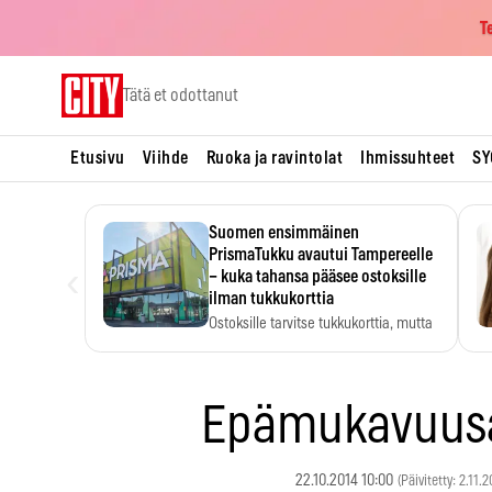
T
Skip
Tätä et odottanut
to
content
Etusivu
Viihde
Ruoka ja ravintolat
Ihmissuhteet
SY
Suomen ensimmäinen
PrismaTukku avautui Tampereelle
‹
– kuka tahansa pääsee ostoksille
ilman tukkukorttia
Ostoksille tarvitse tukkukorttia, mutta
yksikköhinta kannattaa tarkistaa itse.
Epämukavuusa
22.10.2014 10:00
(Päivitetty: 2.11.