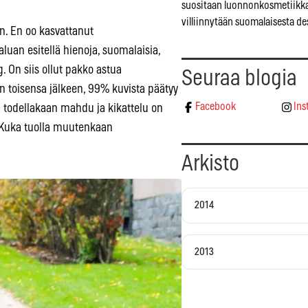
suositaan luonnonkosmetiikka
villiinnytään suomalaisesta de
. En oo kasvattanut
uan esitellä hienoja, suomalaisia,
. On siis ollut pakko astua
Seuraa blogia
 toisensa jälkeen, 99% kuvista päätyy
Facebook
Ins
en todellakaan mahdu ja kikattelu on
Kuka tuolla muutenkaan
Arkisto
2014
2013