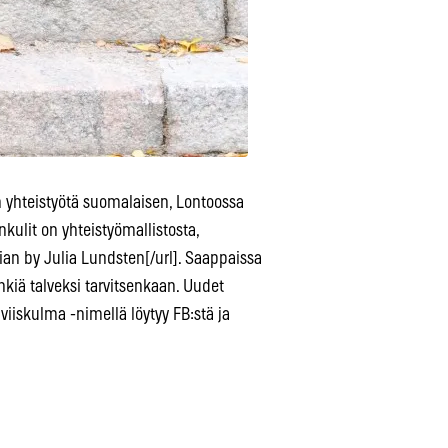
yhteistyötä suomalaisen, Lontoossa
kulit on yhteistyömallistosta,
kian by Julia Lundsten[/url]. Saappaissa
kiä talveksi tarvitsenkaan. Uudet
iiskulma -nimellä löytyy FB:stä ja