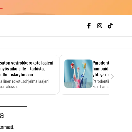
 →
uton vesirokkorokote laajeni
Parodontiitti on ylei
myös aikuisille – tarkista,
hampaiden reikiintym
›
lutko riskiryhmään
yhteys diabetekseen
allinen rokotusohjelma laajeni
Parodontiitti on Suomes
uun alussa.
kuin hampaiden reikiint
aa
tomasti,