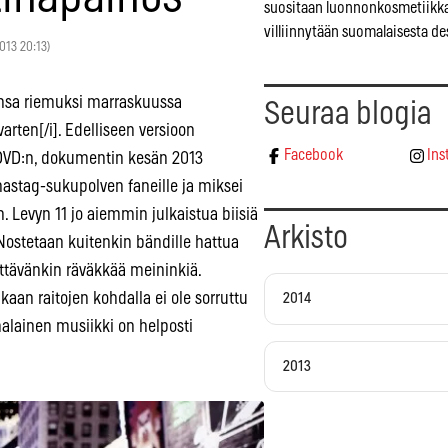
suositaan luonnonkosmetiikka
villiinnytään suomalaisesta de
2013 20:13)
ensa riemuksi marraskuussa
Seuraa blogia
rten[/i]. Edelliseen versioon
Facebook
Ins
ve DVD:n, dokumentin kesän 2013
hastag-sukupolven faneille ja miksei
. Levyn 11 jo aiemmin julkaistua biisiä
Arkisto
 Nostetaan kuitenkin bändille hattua
yttävänkin räväkkää meininkiä.
kaan raitojen kohdalla ei ole sorruttu
2014
malainen musiikki on helposti
2013