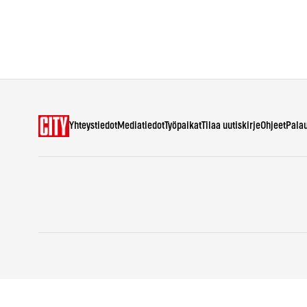
Yhteystiedot
Mediatiedot
Työpaikat
Tilaa uutiskirje
Ohjeet
Pala