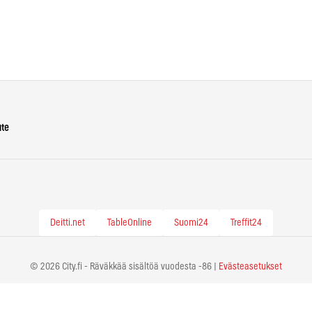
ute
Deitti.net
TableOnline
Suomi24
Treffit24
© 2026 City.fi - Räväkkää sisältöä vuodesta -86 |
Evästeasetukset