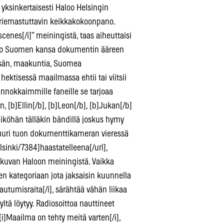
yksinkertaisesti Haloo Helsingin
riemastuttavin keikkakokoonpano.
cenes[/i]” meiningistä, taas aiheuttaisi
koko Suomen kansa dokumentin ääreen
ikesän, maakuntia, Suomea
ktisessä maailmassa ehtii tai viitsii
nnokkaimmille faneille se tarjoaa
, [b]Ellin[/b], [b]Leon[/b], [b]Jukan[/b]
iköhän tälläkin bändillä joskus hymy
juuri tuon dokumenttikameran vieressä
sinki/7384]haastatelleena[/url],
n kuvan Haloon meiningistä. Vaikka
hen kategoriaan jota jaksaisin kuunnella
autumisraita[/i], särähtää vähän liikaa
tä löytyy. Radiosoittoa nauttineet
 [i]Maailma on tehty meitä varten[/i],