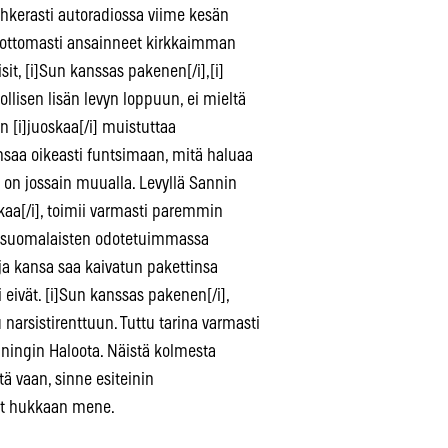
ahkerasti autoradiossa viime kesän
ehdottomasti ansainneet kirkkaimman
it, [i]Sun kanssas pakenen[/i],[i]
lvollisen lisän levyn loppuun, ei mieltä
n [i]juoskaa[/i] muistuttaa
nsaa oikeasti funtsimaan, mitä haluaa
on jossain muualla. Levyllä Sannin
kaa[/i], toimii varmasti paremmin
iden suomalaisten odotetuimmassa
n ja kansa saa kaivatun pakettinsa
 eivät. [i]Sun kanssas pakenen[/i],
u narsistirenttuun. Tuttu tarina varmasti
einingin Haloota. Näistä kolmesta
ä vaan, sinne esiteinin
hat hukkaan mene.