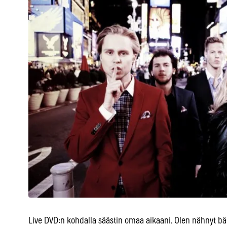
Live DVD:n kohdalla säästin omaa aikaani. Olen nähnyt bä