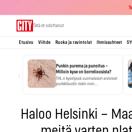
T
Skip
Tätä et odottanut
to
content
Etusivu
Viihde
Ruoka ja ravintolat
Ihmissuhteet
SY
Punkin purema ja punoitus –
‹
Milloin kyse on borrelioosista?
THL:n kyselyssä suomalaiset arvioivat
punkkitaudin riskin noin
kymmenkertaiseksi…
Haloo Helsinki – Ma
meitä varten pla