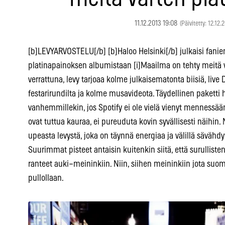
11.12.2013 19:08
(Päivitetty: 12.12.
[b]LEVYARVOSTELU[/b] [b]Haloo Helsinki[/b] julkaisi fani
platinapainoksen albumistaan [i]Maailma on tehty meitä va
verrattuna, levy tarjoaa kolme julkaisematonta biisiä, li
festarirundilta ja kolme musavideota. Täydellinen paketti 
vanhemmillekin, jos Spotify ei ole vielä vienyt mennessään
ovat tuttua kauraa, ei pureuduta kovin syvällisesti näihin.
upeasta levystä, joka on täynnä energiaa ja välillä sävähd
Suurimmat pisteet antaisin kuitenkin siitä, että surullisten
ranteet auki–meininkiin. Niin, siihen meininkiin jota suo
pullollaan.