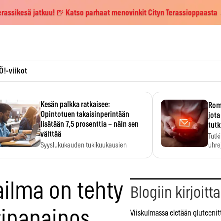
erassikesä jatkuu! 🍺 Katso parhaat menovinkit Cityn Terassioppaasta
Ö!-viikot
Kesän palkka ratkaisee:
Roma
Opintotuen takaisinperintään
jota
lisätään 7,5 prosenttia – näin sen
tutk
välttää
Tutk
Syyslukukauden tukikuukausien
uhrej
määrä ratkeaa sillä, mitä kesällä
ehti…
ailma on tehty
Blogiin kirjoitt
tinapainos
Viiskulmassa eletään gluteenit