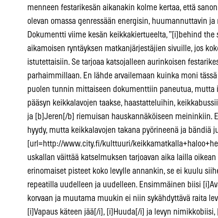
menneen festarikesän aikanakin kolme kertaa, että sanon 
olevan omassa genressään energisin, huumannuttavin ja 
Dokumentti viime kesän keikkakiertueelta, ”[i]behind the s
aikamoisen ryntäyksen matkanjärjestäjien sivuille, jos 
istutettaisiin. Se tarjoaa katsojalleen aurinkoisen festar
parhaimmillaan. En lähde arvailemaan kuinka moni tässä he
puolen tunnin mittaiseen dokumenttiin paneutua, mutta i
pääsyn keikkalavojen taakse, haastatteluihin, keikkabussiin
ja [b]Jeren[/b] riemuisan hauskannäköiseen meininkiin. E
hyydy, mutta keikkalavojen takana pyörineenä ja bändiä 
[url=http://www.city.fi/kulttuuri/keikkamatkalla+haloo+hel
uskallan väittää katselmuksen tarjoavan aika lailla oikea
erinomaiset pisteet koko levylle annankin, se ei kuulu sii
repeatilla uudelleen ja uudelleen. Ensimmäinen biisi [i]Av
korvaan ja muutama muukin ei niin sykähdyttävä raita levyl
[i]Vapaus käteen jää[/i], [i]Huuda[/i] ja levyn nimikkobiisi,