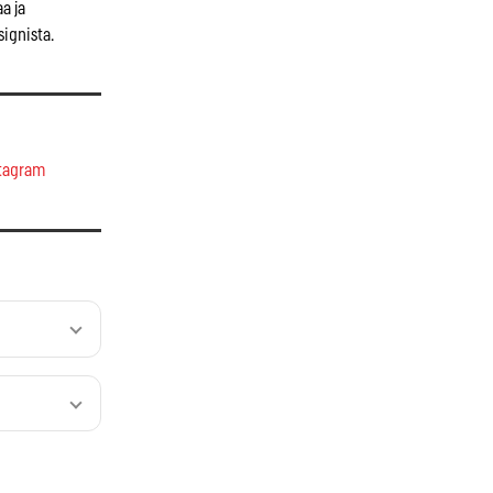
a ja
signista.
tagram