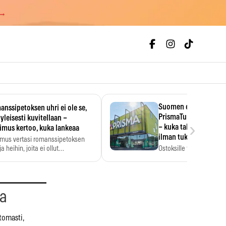
 →
Suomen ensimmäine
nssipetoksen uhri ei ole se,
PrismaTukku avautui 
 yleisesti kuvitellaan –
›
– kuka tahansa pääsee
imus kertoo, kuka lankeaa
ilman tukkukorttia
imus vertasi romanssipetoksen
a heihin, joita ei ollut…
Ostoksille tarvitse tukku
yksikköhinta kannattaa t
aa
tomasti,