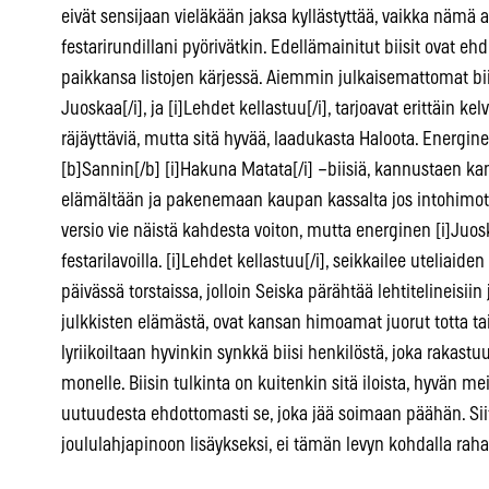
eivät sensijaan vieläkään jaksa kyllästyttää, vaikka nämä 
festarirundillani pyörivätkin. Edellämainitut biisit ovat 
paikkansa listojen kärjessä. Aiemmin julkaisemattomat biis
Juoskaa[/i], ja [i]Lehdet kellastuu[/i], tarjoavat erittäin ke
räjäyttäviä, mutta sitä hyvää, laadukasta Haloota. Energine
[b]Sannin[/b] [i]Hakuna Matata[/i] –biisiä, kannustaen ka
elämältään ja pakenemaan kaupan kassalta jos intohimot 
versio vie näistä kahdesta voiton, mutta energinen [i]Juos
festarilavoilla. [i]Lehdet kellastuu[/i], seikkailee utelia
päivässä torstaissa, jolloin Seiska pärähtää lehtitelineisii
julkkisten elämästä, ovat kansan himoamat juorut totta tai
lyriikoiltaan hyvinkin synkkä biisi henkilöstä, joka rakastu
monelle. Biisin tulkinta on kuitenkin sitä iloista, hyvän m
uutuudesta ehdottomasti se, joka jää soimaan päähän. Siit
joululahjapinoon lisäykseksi, ei tämän levyn kohdalla ra