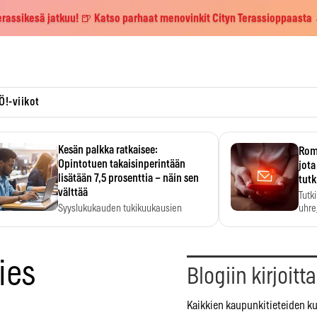
erassikesä jatkuu! 🍺 Katso parhaat menovinkit Cityn Terassioppaasta
Ö!-viikot
Kesän palkka ratkaisee:
Roma
Opintotuen takaisinperintään
jota
lisätään 7,5 prosenttia – näin sen
tutk
välttää
Tutk
Syyslukukauden tukikuukausien
uhrej
määrä ratkeaa sillä, mitä kesällä
ehti…
ies
Blogiin kirjoitt
Kaikkien kaupunkitieteiden ku