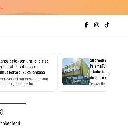
 →
Suomen ensimmäine
nssipetoksen uhri ei ole se,
PrismaTukku avautui 
 yleisesti kuvitellaan –
›
– kuka tahansa pääsee
imus kertoo, kuka lankeaa
ilman tukkukorttia
imus vertasi romanssipetoksen
a heihin, joita ei ollut…
Ostoksille tarvitse tukku
yksikköhinta kannattaa t
aa
nniatohtori.