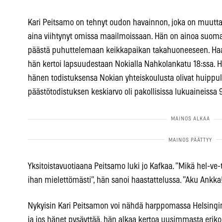
Kari Peitsamo on tehnyt oudon havainnon, joka on muut
aina viihtynyt omissa maailmoissaan. Hän on ainoa suoma
päästä puhuttelemaan keikkapaikan takahuoneeseen. Haast
hän kertoi lapsuudestaan Nokialla Nahkolankatu 18:ssa. Hä
hänen todistuksensa Nokian yhteiskoulusta olivat huippu
päästötodistuksen keskiarvo oli pakollisissa lukuaineissa 
Yksitoistavuotiaana Peitsamo luki jo Kafkaa. ”Mikä hel-ve-
ihan mielettömästi”, hän sanoi haastattelussa. ”Aku Ankka
Nykyisin Kari Peitsamon voi nähdä harppomassa Helsingin
ja jos hänet pysäyttää, hän alkaa kertoa uusimmasta erikoi