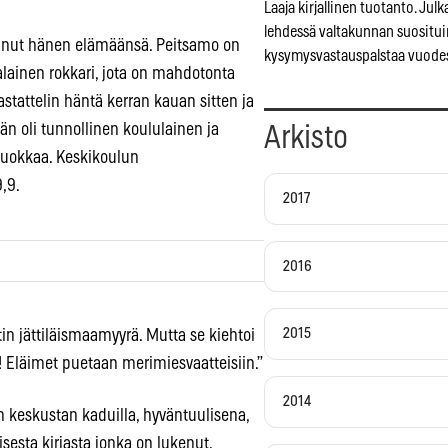
Laaja kirjallinen tuotanto. Julk
lehdessä valtakunnan suosituin
tanut hänen elämäänsä. Peitsamo on
kysymysvastauspalstaa vuodes
lainen rokkari, jota on mahdotonta
attelin häntä kerran kauan sitten ja
n oli tunnollinen koululainen ja
Arkisto
luokkaa. Keskikoulun
9,9.
2017
2016
2015
tin jättiläismaamyyrä. Mutta se kiehtoi
! Eläimet puetaan merimiesvaatteisiin.”
2014
 keskustan kaduilla, hyväntuulisena,
sesta kirjasta jonka on lukenut.