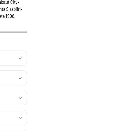
aissut City-
ta Sisäpiiri-
ta 1998.