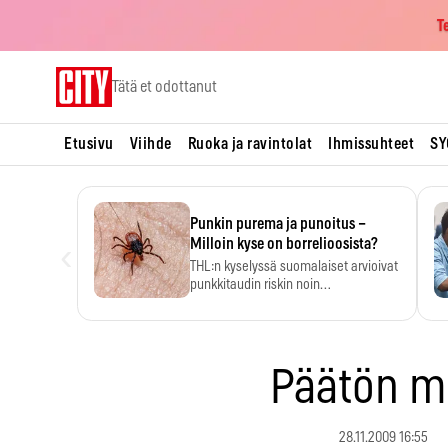
T
Skip
Tätä et odottanut
to
content
Etusivu
Viihde
Ruoka ja ravintolat
Ihmissuhteet
SY
Punkin purema ja punoitus –
‹
Milloin kyse on borrelioosista?
THL:n kyselyssä suomalaiset arvioivat
punkkitaudin riskin noin
kymmenkertaiseksi…
Päätön m
28.11.2009 16:55