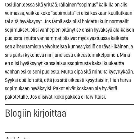
tositilanteessa sitä yrittää. Tällainen “sopimus” kaikilla on siis
voimassa, vaikka koko “sopimusta” ei olisi koskaan kuullutkaan
tai sitä hyväksynyt. Jos tämä asia olisi hoidettu kuin normaalit
sopimukset, olisi vanhepien pitänyt se ensin hyväksyä alaikäisen
puolesta, mutta vanhemmat olisivat myös vastuussa kaikesta
sen aiheuttamista velvoitteista kunnes yksilö on täysi-ikäinen ja
siis paitsi kykenevä niin juridisesti oikeustoimikelpoinen. Minä
en olisi hyväksynyt kansalaisuussopimusta kaksi kuukautta
vanhan esikoiseni puolesta. Mutta eipä sitä minulta kysyttykään.
Syyksi epäilen sitä, että jos sitä oikeasti kysyttäisiin, liian harva
sopimuksen hyväksyisi. Pakot eivät koskaan ole hyvästä
pakotetulle. Jos olisivat, koko pakkoa ei tarvittaisi.
Blogiin kirjoittaa