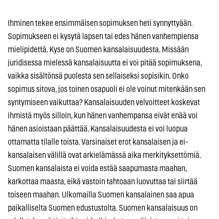
Ihminen tekee ensimmäisen sopimuksen heti synnyttyään.
Sopimukseen ei kysytä lapsen tai edes hänen vanhempiensa
mielipidettä. Kyse on Suomen kansalaisuudesta. Missään
juridisessa mielessä kansalaisuutta ei voi pitää sopimuksena,
vaikka sisältönsä puolesta sen sellaiseksi sopisikin. Onko
sopimus sitova, jos toinen osapuoli ei ole voinut mitenkään sen
syntymiseen vaikuttaa? Kansalaisuuden velvoitteet koskevat
ihmistä myös silloin, kun hänen vanhempansa eivät enää voi
hänen asioistaan päättää. Kansalaisuudesta ei voi luopua
ottamatta tilalle toista. Varsinaiset erot kansalaisen ja ei-
kansalaisen välillä ovat arkielämässä aika merkityksettömiä.
Suomen kansalaista ei voida estää saapumasta maahan,
karkottaa maasta, eikä vastoin tahtoaan luovuttaa tai siirtää
toiseen maahan. Ulkomailla Suomen kansalainen saa apua
paikalliselta Suomen edustustolta. Suomen kansalaisuus on