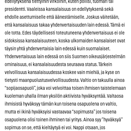
edellytyksenä tiettyihin virkoihin, kuten poliisi, tuomari tai
presidentti. Vaaleissa kansalaisuus on edellytyksenä sekä
ehdolle asettumiselle että äänestämiselle. Joskus väitetään,
että kansalaisuus takaa yhdenvertaisuuden lain edessä. Tämä ei
ole totta. Edes täydellisesti toteutuneena yhdenvertaisuus ei ole
sidoksissa kansalaisuuteen, koska ulkomaiden kansalaiset ovat
täysin yhtä yhdenvertaisia lain edessä kuin suomalaiset.
Yhdenvertaisuus lain edessä on siis Suomen oikeusjärjestelmän
ominaisuus, ei kansalaisuudesta seuraava status. Tärkein
velvollisuus kansalaisuudessa koskee vain miehiä, ja kyse on
tietysti maanpuolustusvelvollisuudesta. Valtio on takuulla ainoa
“sopijaosapuoli”, joka voi velvoittaa toisen ihmisen taistelemaan
kuoleman uhalla ilman yksilön aktiivista hyväksyntää. Valtaosa
ihmisistä hyväksyy tämän kun toisena osapuolena on valtio,
mutta ei ikinä hyväksyisi vastaavaa “sopimusta” jos toisena
osapuolena olisi toinen ihminen tai yritys. Ainoa syy ”hyväksyä”
sopimus on se, että kieltäytyä ei voi. Nappi otsaan, jos