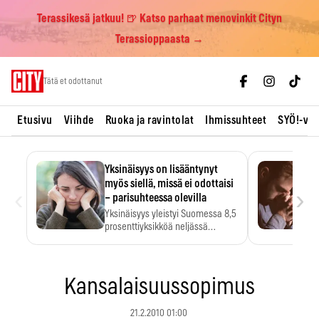
Terassikesä jatkuu! 🍺 Katso parhaat menovinkit Cityn
Terassioppaasta →
Skip
Tätä et odottanut
to
content
Etusivu
Viihde
Ruoka ja ravintolat
Ihmissuhteet
SYÖ!-vii
Yksinäisyys on lisääntynyt
myös siellä, missä ei odottaisi
‹
›
– parisuhteessa olevilla
Yksinäisyys yleistyi Suomessa 8,5
prosenttiyksikköä neljässä
vuodessa. Se…
Kansalaisuussopimus
21.2.2010 01:00