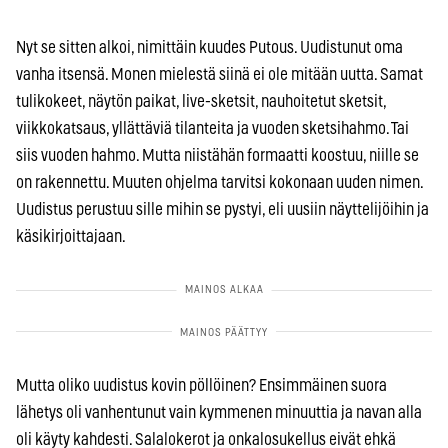
Nyt se sitten alkoi, nimittäin kuudes Putous. Uudistunut oma
vanha itsensä. Monen mielestä siinä ei ole mitään uutta. Samat
tulikokeet, näytön paikat, live-sketsit, nauhoitetut sketsit,
viikkokatsaus, yllättäviä tilanteita ja vuoden sketsihahmo. Tai
siis vuoden hahmo. Mutta niistähän formaatti koostuu, niille se
on rakennettu. Muuten ohjelma tarvitsi kokonaan uuden nimen.
Uudistus perustuu sille mihin se pystyi, eli uusiin näyttelijöihin ja
käsikirjoittajaan.
Mutta oliko uudistus kovin pöllöinen? Ensimmäinen suora
lähetys oli vanhentunut vain kymmenen minuuttia ja navan alla
oli käyty kahdesti. Salalokerot ja onkalosukellus eivät ehkä