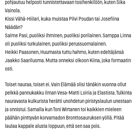
pohjautuu helposti tunnistettavaan tosihenkilöön, kuten Sika
Vainola.
Kissi Vähä-Hiilari, kuka muistaa Pilvi Poudan tai Josefiina
Näädän?
Salme Pasi, puoliksi ihminen, puoliksi porilainen. Samppa Linna
oli puoliksi turkulainen, puoliksi perussuomalainen.
Heikki Paasonen, Huumasta tuttu hahmo, kuten edeltäjänsä
Jaakko Saariluoma. Mutta onneksi olkoon Kiina, joka formaatin
osti.
Toiset nauraa, toiset ei. Vain Elämää olisi tänäkin vuonna ollut
pelkkä pannukakku ilman Vesa-Matti Loiria ja Elastista. Tulkinta
nauravasta kulkurista herätti unohdetun piristyslaulun unestaan
ja onnistui. Samalla kun Toni Wirtanen toi kaikkien mieleen
päähän pinttyvän korvamadon Bronttosauruksen yöllä. Pitää
laulaa kappale alusta loppuun, että sen saa pois.