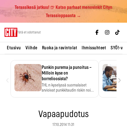
Terassikesä jatkuu! 🍺 Katso parhaat menovinkit Cityn
Terassioppaasta →
Skip
Tätä et odottanut
to
content
Etusivu
Viihde
Ruoka ja ravintolat
Ihmissuhteet
SYÖ!-vii
Punkin purema ja punoitus –
Milloin kyse on
‹
›
borrelioosista?
THL:n kyselyssä suomalaiset
arvioivat punkkitaudin riskin noin
kymmenkertaiseksi…
Vapaapudotus
17.10.2014 11:31