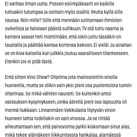
Ei vanhaa ilman uutta. Possen esiintyjäkaarti on kaikille
tuttuakin tutumpaa ja osittain myös sisältö. Mutta kyllä sille
nauraa. Niin mille? Sille että mennään soittamaan ihmisten
ovikelloja ja halutaan päästä suihkuun. TV:stä tuttu naama ja
kamera saavat heti miettimään, että jokin juttu tässäkin on
taustalla ja päättää kantaa kortensa kekoon. Ei vielä! Ja ainahan
se on kiva katsella kun julkkis joutuu vaaralliseen tilanteeseen.
Etenkin jos ei pidä tästä.
Entä sitten Vino Show? Ohjelma jota mainostettiin vinolla
huoneella, mutta se olikin vain yksi pieni osa puolentoista tunnin
ohjelmaa. Se mikä vähiten nauratti. Se kuitenkin antoi
vastauksen kysymykseen, jonka äärellä pieni osa lapsuutta oli
mennä hukkaan. Linnanmäen Vekkulasta löytyvän vinon
huoneen lattia todellakin on vain vinossa. Ja se riittää
aiheuttamaan sen, että painovoima pyrkii kiskomaan sinut alas,
mikä tekee ylämäkeen liikkumisesta hankalaa, alamäessä