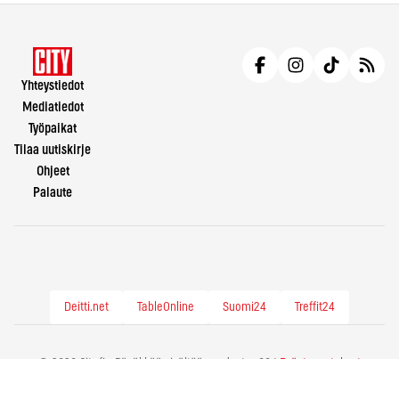
Yhteystiedot
Mediatiedot
Työpaikat
Tilaa uutiskirje
Ohjeet
Palaute
Deitti.net
TableOnline
Suomi24
Treffit24
© 2026 City.fi - Räväkkää sisältöä vuodesta -86 |
Evästeasetukset