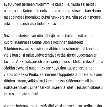
avautuneet perheen nuorimmille katsojille, mutta sai heidät
nauramaan. Kuten eräs nelivuotias nauroi räkäisesti, kun Narun
tasapainossa koomikko puhui runkkareista. Niin se vain menee,
että alitajuisesti vitsi todellakin avautui.
Ravintolasketsit ovat niin nähtyjä toisin kuin meksikolainen
kuoro laulamassa Celine Dionia kosinnan päätteeksi.
Tukehtumisvaara sen sijaan nähtiin jo ensimmäisellä kaudella.
Vielä kun olisi tullut yllätystehtävä vetää sketsi uudestaan eri
tavalla. Viikkokatsaus oli oma vanha itsensä. Mutta miksi Sabina
Särkän pyyhe ei pudonnutkaan? Syy, Iina Kuustonen. Toinen
vieras oli Pekka Pouta. Sai nimensä lopputeksteihin vierailevien
tähtien listaan, vaikka istui katsomossa. Sääennuste oli joko
etukäteen luettu siihen tarkoitukseen tai otettu jostakin oikeasti
joskus luetusta säästä.
Vuoden hahmokilpailu, mitä siitä voisi sanoa? Jusu Herlin, Sisko