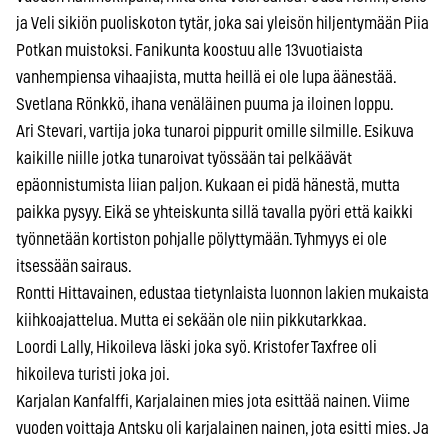
ja Veli sikiön puoliskoton tytär, joka sai yleisön hiljentymään Piia
Potkan muistoksi. Fanikunta koostuu alle 13vuotiaista
vanhempiensa vihaajista, mutta heillä ei ole lupa äänestää.
Svetlana Rönkkö, ihana venäläinen puuma ja iloinen loppu.
Ari Stevari, vartija joka tunaroi pippurit omille silmille. Esikuva
kaikille niille jotka tunaroivat työssään tai pelkäävät
epäonnistumista liian paljon. Kukaan ei pidä hänestä, mutta
paikka pysyy. Eikä se yhteiskunta sillä tavalla pyöri että kaikki
työnnetään kortiston pohjalle pölyttymään. Tyhmyys ei ole
itsessään sairaus.
Rontti Hittavainen, edustaa tietynlaista luonnon lakien mukaista
kiihkoajattelua. Mutta ei sekään ole niin pikkutarkkaa.
Loordi Lally, Hikoileva läski joka syö. Kristofer Taxfree oli
hikoileva turisti joka joi.
Karjalan Kanfalffi, Karjalainen mies jota esittää nainen. Viime
vuoden voittaja Antsku oli karjalainen nainen, jota esitti mies. Ja