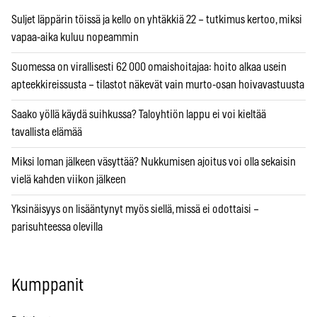
Suljet läppärin töissä ja kello on yhtäkkiä 22 – tutkimus kertoo, miksi
vapaa-aika kuluu nopeammin
Suomessa on virallisesti 62 000 omaishoitajaa: hoito alkaa usein
apteekkireissusta – tilastot näkevät vain murto-osan hoivavastuusta
Saako yöllä käydä suihkussa? Taloyhtiön lappu ei voi kieltää
tavallista elämää
Miksi loman jälkeen väsyttää? Nukkumisen ajoitus voi olla sekaisin
vielä kahden viikon jälkeen
Yksinäisyys on lisääntynyt myös siellä, missä ei odottaisi –
parisuhteessa olevilla
Kumppanit