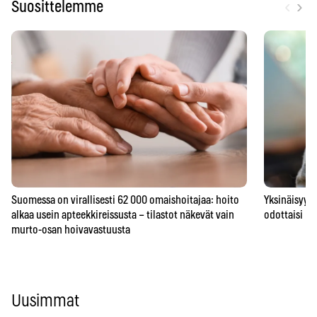
‹
›
Suosittelemme
Suomessa on virallisesti 62 000 omaishoitajaa: hoito
Yksinäisyys 
alkaa usein apteekkireissusta – tilastot näkevät vain
odottaisi – 
murto-osan hoivavastuusta
Uusimmat