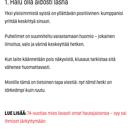
1. Halu olla aidosti läsnä
Yksi yleisimmistä syistä on yllättävän positiivinen: kumppanisi
yrittää keskittyä sinuun.
Puhelimet on suunniteltu varastamaan huomio – jokainen
ilmoitus, valo ja värinä keskeyttää hetken.
Kun laite käännetään pois näkyvistä, kiusaus tarkistaa sitä
vähenee huomattavasti.
Monille tämä on tietoinen tapa viestiä:
nyt tämä hetki on
tärkeämpi kuin ruutu
.
LUE LISÄÄ:
74-vuotias mies lavasti omat hautajaisensa – syy sai
ihmiset järkyttymään