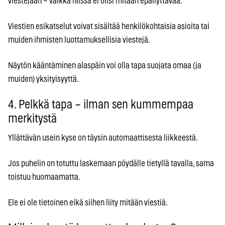
viestejään – vaikka niissä ei olisi mitään epäilyttävää.
Viestien esikatselut voivat sisältää henkilökohtaisia asioita tai
muiden ihmisten luottamuksellisia viestejä.
Näytön kääntäminen alaspäin voi olla tapa suojata omaa (ja
muiden) yksityisyyttä.
4. Pelkkä tapa – ilman sen kummempaa
merkitystä
Yllättävän usein kyse on täysin automaattisesta liikkeestä.
Jos puhelin on totuttu laskemaan pöydälle tietyllä tavalla, sama
toistuu huomaamatta.
Ele ei ole tietoinen eikä siihen liity mitään viestiä.