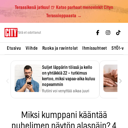
Terassikesä jatkuu! 🍺 Katso parhaat menovinkit Cityn
Terassioppaasta →
Skip
Tätä et odottanut
to
content
Etusivu
Viihde
Ruoka ja ravintolat
Ihmissuhteet
SYÖ!-vii
Suljet läppärin töissä ja kello
on yhtäkkiä 22 – tutkimus
‹
›
kertoo, miksi vapaa-aika kuluu
nopeammin
Rutiini voi venyttää aikaa juuri
silloin, kun sitä…
Miksi kumppani kääntää
puhelimen näytön alaspäin? 4