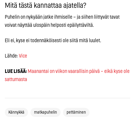
Mitä tästä kannattaa ajatella?
Puhelin on nykyään jatke ihmiselle – ja siihen liittyvät tavat
voivat näyttää ulospäin helposti epäilyttäviltä.
Eli ei, kyse ei todennäköisesti ole siitä mitä luulet.
Lähde:
Vice
LUE LISÄÄ:
Maanantai on viikon vaarallisin päivä – eikä kyse ole
sattumasta
Kännykkä
matkapuhelin
pettäminen