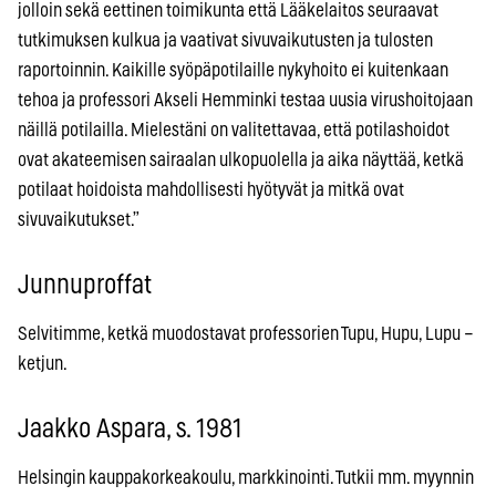
jolloin sekä eettinen toimikunta että Lääkelaitos seuraavat
tutkimuksen kulkua ja vaativat sivuvaikutusten ja tulosten
raportoinnin. Kaikille syöpäpotilaille nykyhoito ei kuitenkaan
tehoa ja professori Akseli Hemminki testaa uusia virushoitojaan
näillä potilailla. Mielestäni on valitettavaa, että potilashoidot
ovat akateemisen sairaalan ulkopuolella ja aika näyttää, ketkä
potilaat hoidoista mahdollisesti hyötyvät ja mitkä ovat
sivuvaikutukset.”
Junnuproffat
Selvitimme, ketkä muodostavat professorien Tupu, Hupu, Lupu –
ketjun.
Jaakko Aspara, s. 1981
Helsingin kauppakorkeakoulu, markkinointi. Tutkii mm. myynnin