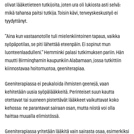
olivat lääketieteen tutkijoita, joten ura oli lukiosta asti selvä:
mikä tahansa paitsi tutkija. Toisin kävi, terveyskeskustyö ei
tyydyttänyt.
”Aina kun vastaanotolle tuli mielenkiintoinen tapaus, vaikka
syöpäpotilas, se piti lähettää eteenpäin. Ei sopinut mun
luonteenlaadulleni.” Hemminki palasi tutkimuksen pariin. Hän
muutti Birminghamin kaupunkiin Alabamaan, jossa tutkittiin
kiinnostavaa hoitomuotoa, geeniterapiaa.
Geeniterapiassa ei peukaloida ihmisten geenejä, vaan
kehitetään uusia syöpälääkkeitä. Perinteiset suun kautta
otettavat tai suoneen pistettävät lääkkeet vaikuttavat koko
kehossa: ne parantavat sairaan osan, mutta niistä voi olla
haittaa muualla elimistössä.
Geeniterapiassa yritetään lääkitä vain sairasta osaa, esimerkiksi