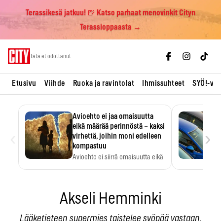
Terassikesä jatkuu! 🍺 Katso parhaat menovinkit Cityn
Terassioppaasta →
Skip
Tätä et odottanut
to
content
Etusivu
Viihde
Ruoka ja ravintolat
Ihmissuhteet
SYÖ!-vii
Avioehto ei jaa omaisuutta
eikä määrää perinnöstä – kaksi
‹
›
virhettä, joihin moni edelleen
kompastuu
Avioehto ei siirrä omaisuutta eikä
ratkaise perintöasioita.
Akseli Hemminki
Lääketieteen supermies taistelee syöpää vastaan.