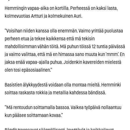
Hemmingin vapaa-aika on kortilla. Perheessä on kaksi lasta,
kolmevuotias Artturi ja kolmekuinen Auri.
”Voisihan niiden kanssa olla enemmän. Vaimo yrittää puolustaa
perheen etua ja tekee kaikkensa että mä tekisin
mahdollisimman vähän töitä. Mä puhun töissä 12 tuntia päivässä
ja vaimo valittaa, että mä en himassa sano muuta kun ’mmm’. En
jaksa enää vapaa-ajalla puhua. Joidenkin kavereiden mielestä
olen tosi epäsosiaalinen.”
Basistien älykkyydestä voidaan olla montaa mieltä. Hemminki
soittaa raskasta rokkia ja metallia kahdessa bändissä.
”Mä rentoudun soittamalla bassoa. Vaikea työpäivä nollaantuu
kun pääsee soittamaan kovaa.”