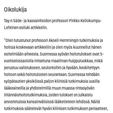
Oikolukija
Tay:n Säde- ja kasvainhoidon professori Pirkko Kellokumpu-
Lehtinen esiluki artikkelin.
”Olen tutustunut professori Akseli Hemmingin tutkimuksia ja
hoitoja koskevaan artikkeliin ja olen myös kuunnellut hänen
esitelmiään aiheesta. Suomessa syövän hoitotulokset ovat 5-
vuotiselossaololla mitattuna maailman huippuluokkaa, mikä
perustuu valistukseen, seulontoihin ja hyvään, keskitettyyn
hoitoon sekä hoitotulosten seurantaan. Suomessa tehdään
syöpätautien yksiköissä paljon kliinisiä tutkimuksia uusilla
lääkeaineilla ja yhdistelmillä muun muassa rintasyövän
liitännäishoitotutkimuksia, joiden tulokset on julkaistu
arvostetuissa kansainvälisissä lääketieteen lehdissä. Näitä
tutkimuksia säätelevät hyvän kliinisen tutkimuksen periaatteet,