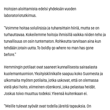
Hoitojen aloittamista edelsi yhdeksän vuoden
laboratoriotutkimus.
”Voimme hoitaa solulinjoja ja tuhansittain hiiriä, mutta se on
turhauttavaa. Kokeilemme hoitoja ihmisillä vaikka niiden teho ja
turvallisuus on osin tuntematon. Rohkeutta tarvitaan aina kun
tehdään jotain uutta. To boldly go where no man has gone
before.”
Hemmingin potilaat ovat saaneet kunnallisesta sairaalasta
kuolemantuomion. Yksityisklinikalle saapuu koko Suomesta ja
ulkomaita myöten potilaita, jotka uskovat, että on olemassa
vielä yksi hoito, viimeinen oljenkorsi, joka pelastaa heidät.
Joskus toivo muuttuu todeksi. Yleensä kuitenkaan ei.
”Meille tulevat syövät ovat todella järeitä tapauksia. On