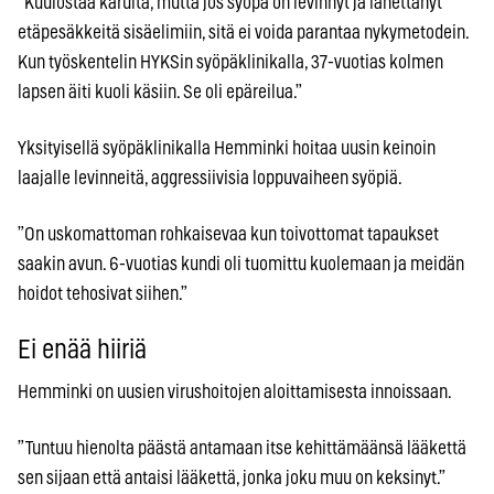
”Kuulostaa karulta, mutta jos syöpä on levinnyt ja lähettänyt
etäpesäkkeitä sisäelimiin, sitä ei voida parantaa nykymetodein.
Kun työskentelin HYKSin syöpäklinikalla, 37-vuotias kolmen
lapsen äiti kuoli käsiin. Se oli epäreilua.”
Yksityisellä syöpäklinikalla Hemminki hoitaa uusin keinoin
laajalle levinneitä, aggressiivisia loppuvaiheen syöpiä.
”On uskomattoman rohkaisevaa kun toivottomat tapaukset
saakin avun. 6-vuotias kundi oli tuomittu kuolemaan ja meidän
hoidot tehosivat siihen.”
Ei enää hiiriä
Hemminki on uusien virushoitojen aloittamisesta innoissaan.
”Tuntuu hienolta päästä antamaan itse kehittämäänsä lääkettä
sen sijaan että antaisi lääkettä, jonka joku muu on keksinyt.”