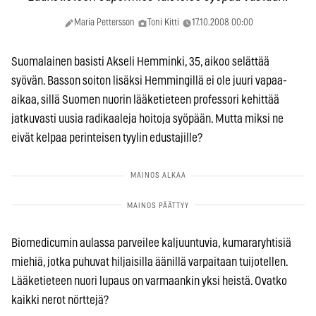
Maria Pettersson
Toni Kitti
17.10.2008 00:00
Suomalainen basisti Akseli Hemminki, 35, aikoo selättää
syövän. Basson soiton lisäksi Hemmingillä ei ole juuri vapaa-
aikaa, sillä Suomen nuorin lääketieteen professori kehittää
jatkuvasti uusia radikaaleja hoitoja syöpään. Mutta miksi ne
eivät kelpaa perinteisen tyylin edustajille?
Biomedicumin aulassa parveilee kaljuuntuvia, kumararyhtisiä
miehiä, jotka puhuvat hiljaisilla äänillä varpaitaan tuijotellen.
Lääketieteen nuori lupaus on varmaankin yksi heistä. Ovatko
kaikki nerot nörttejä?