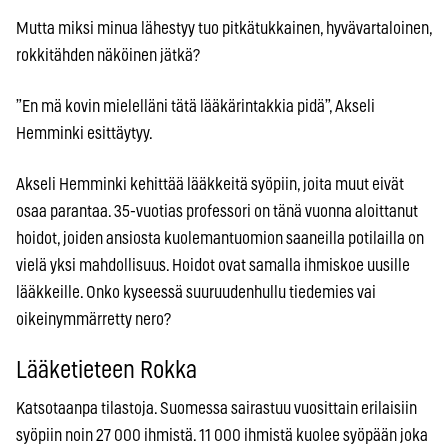
Mutta miksi minua lähestyy tuo pitkätukkainen, hyvävartaloinen,
rokkitähden näköinen jätkä?
”En mä kovin mielelläni tätä lääkärintakkia pidä”, Akseli
Hemminki esittäytyy.
Akseli Hemminki kehittää lääkkeitä syöpiin, joita muut eivät
osaa parantaa. 35-vuotias professori on tänä vuonna aloittanut
hoidot, joiden ansiosta kuolemantuomion saaneilla potilailla on
vielä yksi mahdollisuus. Hoidot ovat samalla ihmiskoe uusille
lääkkeille. Onko kyseessä suuruudenhullu tiedemies vai
oikeinymmärretty nero?
Lääketieteen Rokka
Katsotaanpa tilastoja. Suomessa sairastuu vuosittain erilaisiin
syöpiin noin 27 000 ihmistä. 11 000 ihmistä kuolee syöpään joka