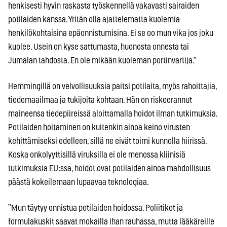
henkisesti hyvin raskasta työskennellä vakavasti sairaiden
potilaiden kanssa. Yritän olla ajattelematta kuolemia
henkilökohtaisina epäonnistumisina. Ei se oo mun vika jos joku
kuolee. Usein on kyse sattumasta, huonosta onnesta tai
Jumalan tahdosta. En ole mikään kuoleman portinvartija.”
Hemmingillä on velvollisuuksia paitsi potilaita, myös rahoittajia,
tiedemaailmaa ja tukijoita kohtaan. Hän on riskeerannut
maineensa tiedepiireissä aloittamalla hoidot ilman tutkimuksia.
Potilaiden hoitaminen on kuitenkin ainoa keino virusten
kehittämiseksi edelleen, sillä ne eivät toimi kunnolla hiirissä.
Koska onkolyyttisillä viruksilla ei ole menossa kliinisiä
tutkimuksia EU:ssa, hoidot ovat potilaiden ainoa mahdollisuus
päästä kokeilemaan lupaavaa teknologiaa.
”Mun täytyy onnistua potilaiden hoidossa. Poliitikot ja
formulakuskit saavat mokailla ihan rauhassa, mutta lääkäreille