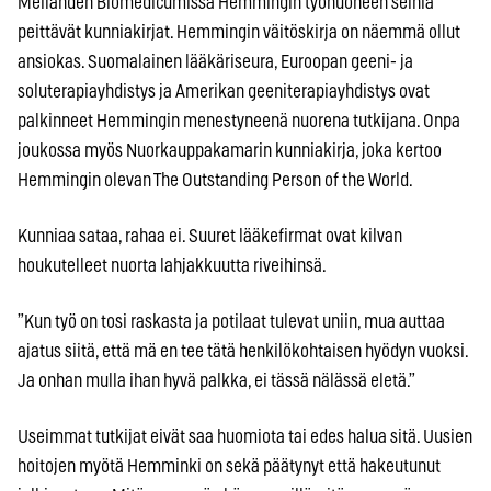
Meilahden Biomedicumissa Hemmingin työhuoneen seiniä
peittävät kunniakirjat. Hemmingin väitöskirja on näemmä ollut
ansiokas. Suomalainen lääkäriseura, Euroopan geeni- ja
soluterapiayhdistys ja Amerikan geeniterapiayhdistys ovat
palkinneet Hemmingin menestyneenä nuorena tutkijana. Onpa
joukossa myös Nuorkauppakamarin kunniakirja, joka kertoo
Hemmingin olevan The Outstanding Person of the World.
Kunniaa sataa, rahaa ei. Suuret lääkefirmat ovat kilvan
houkutelleet nuorta lahjakkuutta riveihinsä.
”Kun työ on tosi raskasta ja potilaat tulevat uniin, mua auttaa
ajatus siitä, että mä en tee tätä henkilökohtaisen hyödyn vuoksi.
Ja onhan mulla ihan hyvä palkka, ei tässä nälässä eletä.”
Useimmat tutkijat eivät saa huomiota tai edes halua sitä. Uusien
hoitojen myötä Hemminki on sekä päätynyt että hakeutunut