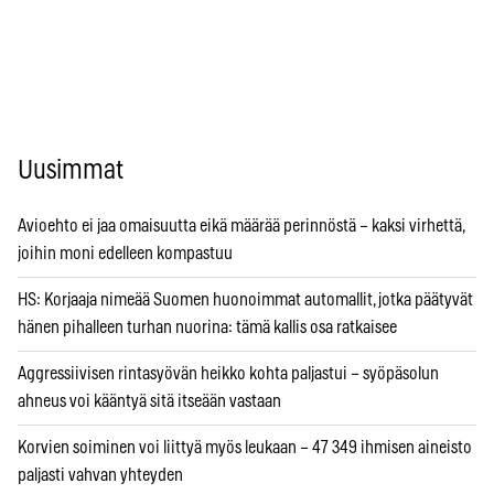
Uusimmat
Avioehto ei jaa omaisuutta eikä määrää perinnöstä – kaksi virhettä,
joihin moni edelleen kompastuu
HS: Korjaaja nimeää Suomen huonoimmat automallit, jotka päätyvät
hänen pihalleen turhan nuorina: tämä kallis osa ratkaisee
Aggressiivisen rintasyövän heikko kohta paljastui – syöpäsolun
ahneus voi kääntyä sitä itseään vastaan
Korvien soiminen voi liittyä myös leukaan – 47 349 ihmisen aineisto
paljasti vahvan yhteyden