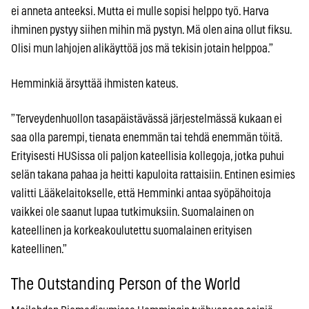
ei anneta anteeksi. Mutta ei mulle sopisi helppo työ. Harva
ihminen pystyy siihen mihin mä pystyn. Mä olen aina ollut fiksu.
Olisi mun lahjojen alikäyttöä jos mä tekisin jotain helppoa.”
Hemminkiä ärsyttää ihmisten kateus.
”Terveydenhuollon tasapäistävässä järjestelmässä kukaan ei
saa olla parempi, tienata enemmän tai tehdä enemmän töitä.
Erityisesti HUSissa oli paljon kateellisia kollegoja, jotka puhui
selän takana pahaa ja heitti kapuloita rattaisiin. Entinen esimies
valitti Lääkelaitokselle, että Hemminki antaa syöpähoitoja
vaikkei ole saanut lupaa tutkimuksiin. Suomalainen on
kateellinen ja korkeakoulutettu suomalainen erityisen
kateellinen.”
The Outstanding Person of the World