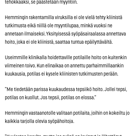
tehokkaaksi, se päästetään myyntiin.
Hemmingin rakentamilla viruksilla ei ole vielä tehty kliinistä
tutkimusta eikä niillä ole myyntilupaa, minkä vuoksi ne
annetaan ilmaiseksi. Yksityisessä syöpäsairaalassa annettava
hoito, joka ei ole kliinistä, saattaa tuntua epäilyttävältä.
Useimmille klinikalla hoidettaville potilaille hoito on kuitenkin
viimeinen toivo. Kun elinaikaa on annettu parhaimmillaankin
kuukausia, potilas ei kysele kliinisten tutkimusten perään.
”Me tiedetään parissa kuukaudessa tepsiikö hoito. Jollei tepsi,
potilas on kuollut. Jos tepsii, potilas on elossa.”
Hemmingin vastaanotolle valitaan potilaita, joihin on kokeiltu jo
kaikkia tarjolla olevia syöpähoitoja.