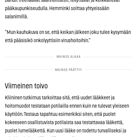
Bändit treenaavat säännöllisesti, levyttävät ja keikkailevat
pääkaupunkiseudulla. Hemminki soittaa yhtyeissään
salanimillä.
”Mun kauhukuva on se, että keikan jälkeen joku tulee kysymään
että pääsisikö onkolyyttisiin virushoitoihin.”
Viimeinen toivo
Kliininen tutkimus tarkoittaa sitä, että uudet lääkkeet ja
hoitomuodot testataan potilailla ennen kuin ne tulevat yleiseen
käyttöön. Testaus tapahtuu esimerkiksi siten, että puolet
kokeeseen osallistuvista potilaista saa testattavaa lääkettä,
puolet lumelääkettä. Kun uusi lääke on todettu turvalliseksi ja