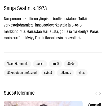
Senja Svahn, s. 1973
Tampereen teknillinen yliopisto, teollisuustalous. Tutkii
verkostojohtamista, innovaatioverkostoja ja B-to-B
markkinointia. Harrastaa surffausta, golfia ja nyrkkeilyä. Paras
ranta surffata löytyy Dominikaanisesta tasavallasta.
Akseli Hemminki
basisti
ilmiöt
lääkäri
lääketieteen professori
syöpä
tutkimus
virus
‹
›
Suosittelemme
Some oli vä