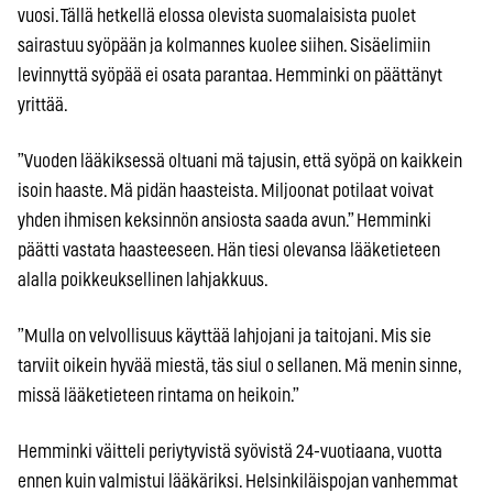
vuosi. Tällä hetkellä elossa olevista suomalaisista puolet
sairastuu syöpään ja kolmannes kuolee siihen. Sisäelimiin
levinnyttä syöpää ei osata parantaa. Hemminki on päättänyt
yrittää.
”Vuoden lääkiksessä oltuani mä tajusin, että syöpä on kaikkein
isoin haaste. Mä pidän haasteista. Miljoonat potilaat voivat
yhden ihmisen keksinnön ansiosta saada avun.” Hemminki
päätti vastata haasteeseen. Hän tiesi olevansa lääketieteen
alalla poikkeuksellinen lahjakkuus.
”Mulla on velvollisuus käyttää lahjojani ja taitojani. Mis sie
tarviit oikein hyvää miestä, täs siul o sellanen. Mä menin sinne,
missä lääketieteen rintama on heikoin.”
Hemminki väitteli periytyvistä syövistä 24-vuotiaana, vuotta
ennen kuin valmistui lääkäriksi. Helsinkiläispojan vanhemmat