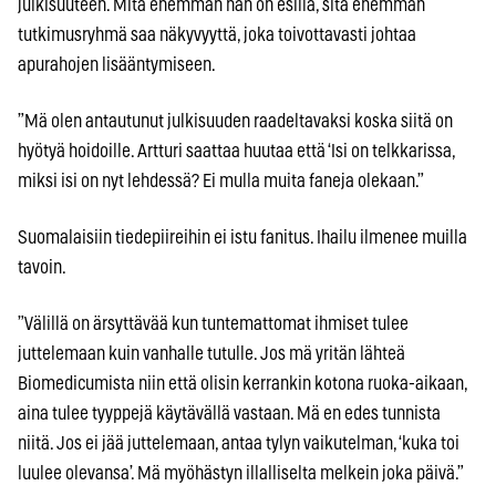
julkisuuteen. Mitä enemmän hän on esillä, sitä enemmän
tutkimusryhmä saa näkyvyyttä, joka toivottavasti johtaa
apurahojen lisääntymiseen.
”Mä olen antautunut julkisuuden raadeltavaksi koska siitä on
hyötyä hoidoille. Artturi saattaa huutaa että ‘Isi on telkkarissa,
miksi isi on nyt lehdessä? Ei mulla muita faneja olekaan.”
Suomalaisiin tiedepiireihin ei istu fanitus. Ihailu ilmenee muilla
tavoin.
”Välillä on ärsyttävää kun tuntemattomat ihmiset tulee
juttelemaan kuin vanhalle tutulle. Jos mä yritän lähteä
Biomedicumista niin että olisin kerrankin kotona ruoka-aikaan,
aina tulee tyyppejä käytävällä vastaan. Mä en edes tunnista
niitä. Jos ei jää juttelemaan, antaa tylyn vaikutelman, ‘kuka toi
luulee olevansa’. Mä myöhästyn illalliselta melkein joka päivä.”