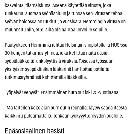
kasvainta, täsmäiskuna. Aseena käytetään virusta, joka
tunkeutuu suoraan syöpäsoluun ja tuhoaa sen. Virusten tehoa
syövän hoidossa on tutkittu jo vuosisata. Hemmingin virusta on
muunneltu niin, ettei siitä ole haittaa terveille soluille.
Päätyökseen Hemminki johtaa Helsingin yliopistolla ja HUS:ssa
30 hengen tutkimusryhmää, joka kehittää näitä uusia
syöpälääkkeitä, onkolyyttisiä viruksia. Toisessa työssään
yksityisen syöpäklinikan lääkärinä hän hoitaa potilaita
tutkimusryhmänsä kehittämillä lääkkeillä.
Työpäivät venyvät. Ensimmäinen burn out iski 25-vuotiaana.
”Mä taiteilen koko ajan burn outin reunalla. Täytyy saada itsestä
kaikki irti putoamatta kuitenkaan työkyvyttömyyden puolelle.”
Epäsosiaalinen basisti