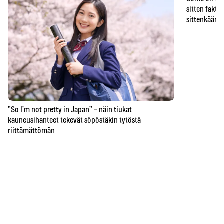
sitten faktat
sittenkään o
”So I’m not pretty in Japan” – näin tiukat
kauneusihanteet tekevät söpöstäkin tytöstä
riittämättömän