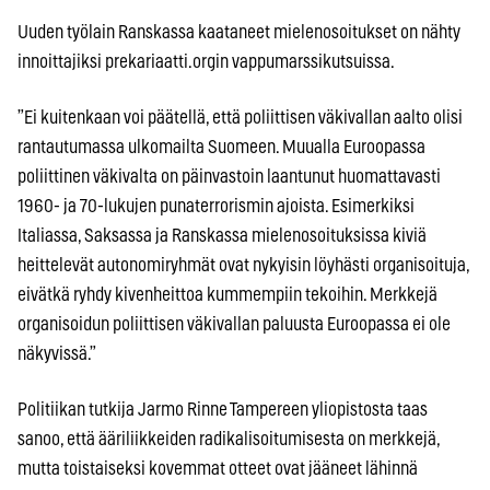
Uuden työlain Ranskassa kaataneet mielenosoitukset on nähty
innoittajiksi prekariaatti.orgin vappumarssikutsuissa.
”Ei kuitenkaan voi päätellä, että poliittisen väkivallan aalto olisi
rantautumassa ulkomailta Suomeen. Muualla Euroopassa
poliittinen väkivalta on päinvastoin laantunut huomattavasti
1960- ja 70-lukujen punaterrorismin ajoista. Esimerkiksi
Italiassa, Saksassa ja Ranskassa mielenosoituksissa kiviä
heittelevät autonomiryhmät ovat nykyisin löyhästi organisoituja,
eivätkä ryhdy kivenheittoa kummempiin tekoihin. Merkkejä
organisoidun poliittisen väkivallan paluusta Euroopassa ei ole
näkyvissä.”
Politiikan tutkija Jarmo Rinne Tampereen yliopistosta taas
sanoo, että ääriliikkeiden radikalisoitumisesta on merkkejä,
mutta toistaiseksi kovemmat otteet ovat jääneet lähinnä