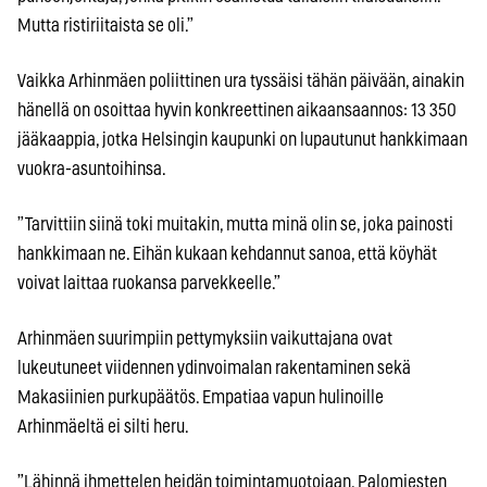
Mutta ristiriitaista se oli.”
Vaikka Arhinmäen poliittinen ura tyssäisi tähän päivään, ainakin
hänellä on osoittaa hyvin konkreettinen aikaansaannos: 13 350
jääkaappia, jotka Helsingin kaupunki on lupautunut hankkimaan
vuokra-asuntoihinsa.
”Tarvittiin siinä toki muitakin, mutta minä olin se, joka painosti
hankkimaan ne. Eihän kukaan kehdannut sanoa, että köyhät
voivat laittaa ruokansa parvekkeelle.”
Arhinmäen suurimpiin pettymyksiin vaikuttajana ovat
lukeutuneet viidennen ydinvoimalan rakentaminen sekä
Makasiinien purkupäätös. Empatiaa vapun hulinoille
Arhinmäeltä ei silti heru.
”Lähinnä ihmettelen heidän toimintamuotojaan. Palomiesten