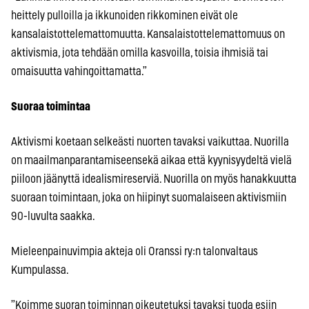
heittely pulloilla ja ikkunoiden rikkominen eivät ole
kansalaistottelemattomuutta. Kansalaistottelemattomuus on
aktivismia, jota tehdään omilla kasvoilla, toisia ihmisiä tai
omaisuutta vahingoittamatta.”
Suoraa toimintaa
Aktivismi koetaan selkeästi nuorten tavaksi vaikuttaa. Nuorilla
on maailmanparantamiseensekä aikaa että kyynisyydeltä vielä
piiloon jäänyttä idealismireserviä. Nuorilla on myös hanakkuutta
suoraan toimintaan, joka on hiipinyt suomalaiseen aktivismiin
90-luvulta saakka.
Mieleenpainuvimpia akteja oli Oranssi ry:n talonvaltaus
Kumpulassa.
”Koimme suoran toiminnan oikeutetuksi tavaksi tuoda esiin