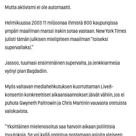
Mutta aktivismi ei ole automaatti.
Helmikuussa 2003 11 miljoonaa ihmistä 800 kaupungissa
ympäri maailman marssi Irakin sotaa vastaan. New York Times
julisti tämän julkisen mielipiteen maailman ”toiseksi
supervallaksi.”
Jassoo, tuumasi ensimmäinen supervalta, ja jenkkiarmeija
vyöryi pian Bagdadiin.
Myös valtavan mediahehkutuksen kuorruttaman Live8-
konsertin konkreettiset aikaansaannokset jäivät vähiin, jos ei
puhuta Gwyneth Paltrowin ja Chris Martinin vauvasta otetuista
valokuvista.
”Yksittäinen mielenosoitus saa harvoin aikaan poliittisia
muutoksia. Se voi kyllä onnistua nostamaan asioita yleiseen