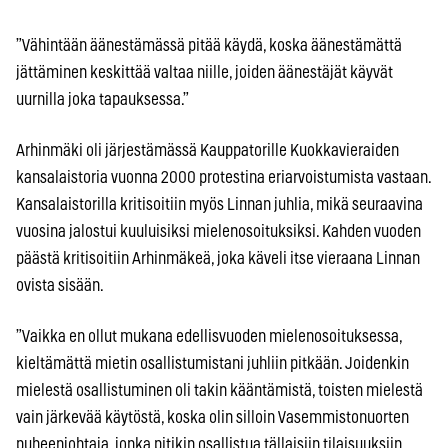
”Vähintään äänestämässä pitää käydä, koska äänestämättä
jättäminen keskittää valtaa niille, joiden äänestäjät käyvät
uurnilla joka tapauksessa.”
Arhinmäki oli järjestämässä Kauppatorille Kuokkavieraiden
kansalaistoria vuonna 2000 protestina eriarvoistumista vastaan.
Kansalaistorilla kritisoitiin myös Linnan juhlia, mikä seuraavina
vuosina jalostui kuuluisiksi mielenosoituksiksi. Kahden vuoden
päästä kritisoitiin Arhinmäkeä, joka käveli itse vieraana Linnan
ovista sisään.
”Vaikka en ollut mukana edellisvuoden mielenosoituksessa,
kieltämättä mietin osallistumistani juhliin pitkään. Joidenkin
mielestä osallistuminen oli takin kääntämistä, toisten mielestä
vain järkevää käytöstä, koska olin silloin Vasemmistonuorten
puheenjohtaja, jonka pitikin osallistua tällaisiin tilaisuuksiin.