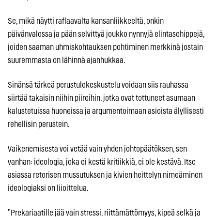
Se, mikä näytti raflaavalta kansanliikkeeltä, onkin
päivänvalossa ja pään selvittyä joukko nynnyjä elintasohippejä,
joiden saaman uhmiskohtauksen pohtiminen merkkinä jostain
suuremmasta on lähinnä ajanhukkaa.
Sinänsä tärkeä perustulokeskustelu voidaan siis rauhassa
siirtää takaisin niihin piireihin, jotka ovat tottuneet asumaan
kalustetuissa huoneissa ja argumentoimaan asioista älyllisesti
rehellisin perustein.
Vaikenemisesta voi vetää vain yhden johtopäätöksen, sen
vanhan: ideologia, joka ei kestä kritiikkiä, ei ole kestävä. Itse
asiassa retorisen mussutuksen ja kivien heittelyn nimeäminen
ideologiaksi on liioittelua.
”Prekariaatille jää vain stressi, riittämättömyys, kipeä selkä ja