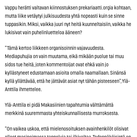
Vappu herätti valtavan kiinnostuksen prekariaatti.orgia kohtaan,
mutta liike vetäytyi julkisuudesta yhtä nopeasti kuin se sinne
tuppasikin. Miksi, vaikka juuri nyt heitä kuunneltaisiin, vaikka he
lukisivat vain puhelinluetteloa ääneen?
”Tämä kertoo liikkeen organisoinnin vajavuudesta.
Mediapuhujia on vain muutama, eikä mikään puolue tai muu
sidos tue heitä, joten kommentoijat ovat ehkä vain jo
kyllästyneet edustamaan asioita omalla naamallaan. Sinänsä
kyllä yllättävää, että he jättävät asiat nyt tähän pisteeseen”, Ylä-
Anttila ihmettelee.
Ylä-Anttila ei pidä Makasiinien tapahtumia välttämättä
merkkinä suuremmasta yhteiskunnallisesta murroksesta.
”On vaikea uskoa, että mielenosoituksen avainhenkilöt olisivat