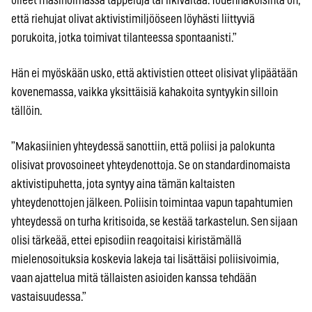
olleet masinoimassa tappeluja tai ilkivaltaa. Todennäköisintä on,
että riehujat olivat aktivistimiljööseen löyhästi liittyviä
porukoita, jotka toimivat tilanteessa spontaanisti.”
Hän ei myöskään usko, että aktivistien otteet olisivat ylipäätään
kovenemassa, vaikka yksittäisiä kahakoita syntyykin silloin
tällöin.
”Makasiinien yhteydessä sanottiin, että poliisi ja palokunta
olisivat provosoineet yhteydenottoja. Se on standardinomaista
aktivistipuhetta, jota syntyy aina tämän kaltaisten
yhteydenottojen jälkeen. Poliisin toimintaa vapun tapahtumien
yhteydessä on turha kritisoida, se kestää tarkastelun. Sen sijaan
olisi tärkeää, ettei episodiin reagoitaisi kiristämällä
mielenosoituksia koskevia lakeja tai lisättäisi poliisivoimia,
vaan ajattelua mitä tällaisten asioiden kanssa tehdään
vastaisuudessa.”