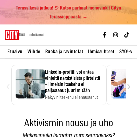
Terassikesä jatkuu! 🍺 Katso parhaat menovinkit Cityn
Terassioppaasta →
Skip
Tätä et odottanut
to
content
Etusivu
Viihde
Ruoka ja ravintolat
Ihmissuhteet
SYÖ!-vii
LinkedIn-profiili voi antaa
vihjeitä narsistisista piirteistä
‹
›
– ilmeisin itsekehu ei
paljastanut juuri mitään
Näkyvin itsekehu ei ennustanut
narsistisia piirteitä.
Aktivismin nousu ja uho
Makasiineilla leimahti, mitä seuraavaksi?