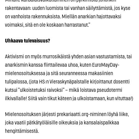
rakentavaan: uuden luomista tai vanhan säilyttämistä, jos kyse
on vanhoista rakennuksista. Miellän anarkian hajottavaksi
voimaksi, sitä en ole koskaan harrastanut.”
Uhkaava tulevaisuus?
Aktivismi on myös murrosikäistä yhden asian vastustamista, tai
anarkismin kanssa flirttailevaa uhoa, kuten EuroMayDay-
mielenosoituksessa ja sitä seuranneessa makasiinien
tulipalossa, (jota HS:n Vieraskynäpalstalle kirjoittanut dosentti
kutsui ”ulkoistetuksi raivoksi” – mikä loistava pseudotermi
ilkivallalle! Siitä vain tikut käteen ja ulkoistamaan, kun vituttaa!)
Mielenosoituksen järjesti prekariaatti.org-niminen löyhä liike,
joka vaatii pätkätyöläisille oikeuksia ja kansalaispalkkaa
hengittämisestä.