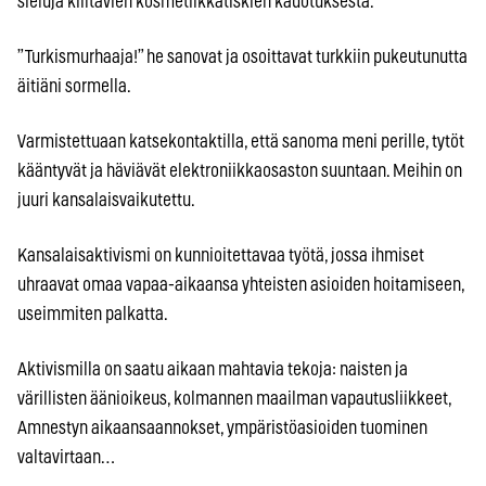
sieluja kiiltävien kosmetiikkatiskien kadotuksesta.
”Turkismurhaaja!” he sanovat ja osoittavat turkkiin pukeutunutta
äitiäni sormella.
Varmistettuaan katsekontaktilla, että sanoma meni perille, tytöt
kääntyvät ja häviävät elektroniikkaosaston suuntaan. Meihin on
juuri kansalaisvaikutettu.
Kansalaisaktivismi on kunnioitettavaa työtä, jossa ihmiset
uhraavat omaa vapaa-aikaansa yhteisten asioiden hoitamiseen,
useimmiten palkatta.
Aktivismilla on saatu aikaan mahtavia tekoja: naisten ja
värillisten äänioikeus, kolmannen maailman vapautusliikkeet,
Amnestyn aikaansaannokset, ympäristöasioiden tuominen
valtavirtaan…