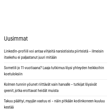
Uusimmat
LinkedIn-profiili voi antaa vihjeitä narsistisista piirteistä – ilmeisin
itsekehu ei paljastanut juuri mitään
Sometili jo 11-vuotiaana? Laaja tutkimus löysi yhteyden heikkoihin
koetuloksiin
Kolmen tunnin yöunet riittävät vain harvalle – tutkijat löysivät
geenit, jotka erottavat heidät muista
Takuu päättyi, myyjän vastuu ei – näin pitkään kodinkoneen kuuluu
kestää