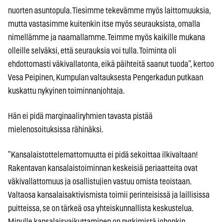
nuorten asuntopula. Tiesimme tekevämme myös laittomuuksia,
mutta vastasimme kuitenkin itse myös seurauksista, omalla
nimellämme ja naamallamme. Teimme myös kaikille mukana
olleille selväksi, että seurauksia voi tulla. Toiminta oli
ehdottomasti väkivallatonta, eikä päihteitä saanut tuoda”, kertoo
Vesa Peipinen, Kumpulan valtauksesta Pengerkadun putkaan
kuskattu nykyinen toiminnanjohtaja.
Hän ei pidä marginaaliryhmien tavasta pistää
mielenosoituksissa rähinäksi.
”Kansalaistottelemattomuutta ei pidä sekoittaa ilkivaltaan!
Rakentavan kansalaistoiminnan keskeisiä periaatteita ovat
väkivallattomuus ja osallistujien vastuu omista teoistaan.
Valtaosa kansalaisaktivismista toimii perinteisissä ja laillisissa
puitteissa, se on tärkeä osa yhteiskunnallista keskustelua.
Minulle kansalaisvaikuttaminen on pyrkimistä johonkin