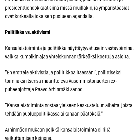
presidenttiehdokkaat siinä missä muillakin, ja ympäristöasiat
ovat korkealla jokaisen puolueen agendalla.
Politiikka vs. aktivismi
Kansalaistoiminta ja politiikka näyttäytyvät usein vastavoimina,
vaikka kumpikin ajaa yhteiskunnan tärkeäksi koettuja asioita.
”En erottele aktivistia ja poliitikkoa itsessäni”, poliittiseksi
toimijaksi itsensä määrittelevä Vasemmistonuorten ex-
puheenjohtaja Paavo Arhinmäki sanoo.
”Kansalaistoiminta nostaa yleiseen keskusteluun aiheita, joista
tehdään puoluepolitiikassa aikanaan päätöksiä.”
Arhinmäen mukaan pelkkä kansalaistoiminta ei riitä
vaikuttamisen keinona.