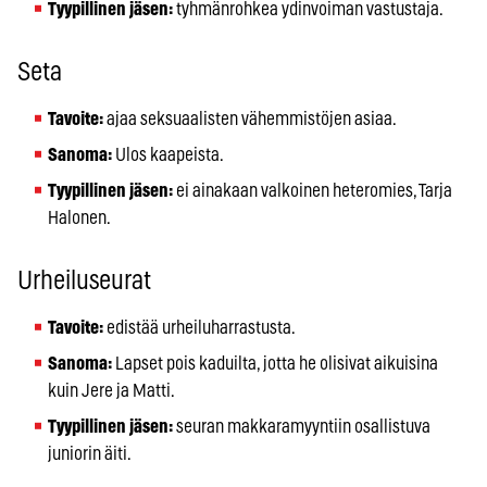
Tyypillinen jäsen:
tyhmänrohkea ydinvoiman vastustaja.
Seta
Tavoite:
ajaa seksuaalisten vähemmistöjen asiaa.
Sanoma:
Ulos kaapeista.
Tyypillinen jäsen:
ei ainakaan valkoinen heteromies, Tarja
Halonen.
Urheiluseurat
Tavoite:
edistää urheiluharrastusta.
Sanoma:
Lapset pois kaduilta, jotta he olisivat aikuisina
kuin Jere ja Matti.
Tyypillinen jäsen:
seuran makkaramyyntiin osallistuva
juniorin äiti.