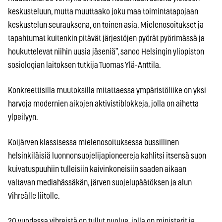
keskusteluun, mutta muuttaako joku maa toimintatapojaan
keskustelun seurauksena, on toinen asia. Mielenosoitukset ja
tapahtumat kuitenkin pitävät järjestöjen pyörät pyörimässä ja
houkuttelevat niihin uusia jäseniä”, sanoo Helsingin yliopiston
sosiologian laitoksen tutkija Tuomas Ylä-Anttila.
Konkreettisilla muutoksilla mitattaessa ympäristöliike on yksi
harvoja modernien aikojen aktivistiblokkeja, jolla on aihetta
ylpeilyyn.
Koijärven klassisessa mielenosoituksessa bussillinen
helsinkiläisiä luonnonsuojelijapioneereja kahlitsi itsensä suon
kuivatuspuuhiin tulleisiin kaivinkoneisiin saaden aikaan
valtavan mediahässäkän, järven suojelupäätöksen ja alun
Vihreälle liitolle.
20 vuodessa vihreistä on tullut puolue, jolla on ministerit ja