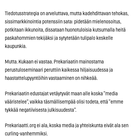
Tiedotusstrategia on arveluttava, mutta kadehdittavan tehokas,
sissimarkkinointia potenssiin sata: pidetään mielenosoitus,
potkitaan ikkunoita, dissataan huonotuloisia kutsumalla heitä
paskahommien tekijäksi ja sytytetään tulipalo keskelle
kaupunkia.
Mutta. Kukaan ei vastaa. Prekariaatin mainostama
perustuloseminaari peruttiin kaikessa hiljaisuudessa ja
haastattelupyyntöihin vastaaminen on nihkeää.
Prekariaatin edustajat vetäytyvät maan alle koska ”media
vääristelee”, vaikka täsmällisempää olisi todeta, että ”emme
tykkää negatiivisesta julkisuudesta”.
Prekariaatti.org ei ala, koska media ja yhteiskunta eivät ala sen
curling-vanhemmiksi.