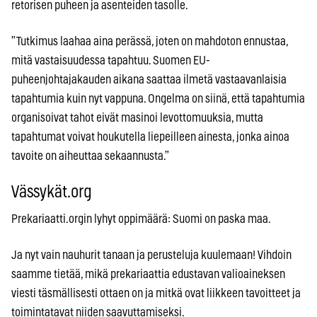
retorisen puheen ja asenteiden tasolle.
”Tutkimus laahaa aina perässä, joten on mahdoton ennustaa,
mitä vastaisuudessa tapahtuu. Suomen EU-
puheenjohtajakauden aikana saattaa ilmetä vastaavanlaisia
tapahtumia kuin nyt vappuna. Ongelma on siinä, että tapahtumia
organisoivat tahot eivät masinoi levottomuuksia, mutta
tapahtumat voivat houkutella liepeilleen ainesta, jonka ainoa
tavoite on aiheuttaa sekaannusta.”
Vässykät.org
Prekariaatti.orgin lyhyt oppimäärä: Suomi on paska maa.
Ja nyt vain nauhurit tanaan ja perusteluja kuulemaan! Vihdoin
saamme tietää, mikä prekariaattia edustavan valioaineksen
viesti täsmällisesti ottaen on ja mitkä ovat liikkeen tavoitteet ja
toimintatavat niiden saavuttamiseksi.