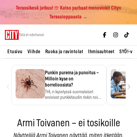
Terassikesä jatkuu! 🍺 Katso parhaat menovinkit Cityn
Terassioppaasta →
Skip
Tätä et odottanut
to
content
Etusivu
Viihde
Ruoka ja ravintolat
Ihmissuhteet
SYÖ!-vii
Punkin purema ja punoitus –
Milloin kyse on
‹
›
borrelioosista?
THL:n kyselyssä suomalaiset
arvioivat punkkitaudin riskin noin
kymmenkertaiseksi…
Armi Toivanen – ei tosikoille
Näyttelijä Armi Toivanen näyttää, miten itketään.