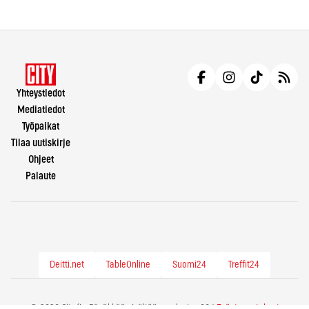
Yhteystiedot
Mediatiedot
Työpaikat
Tilaa uutiskirje
Ohjeet
Palaute
Deitti.net
TableOnline
Suomi24
Treffit24
© 2026 City.fi - Räväkkää sisältöä vuodesta -86 |
Evästeasetukset