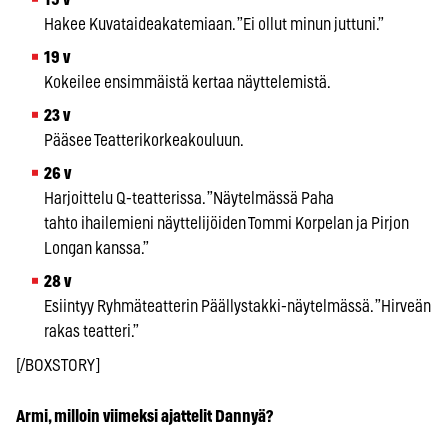
Hakee Kuvataideakatemiaan. ”Ei ollut minun juttuni.”
19 v
Kokeilee ensimmäistä kertaa näyttelemistä.
23 v
Pääsee Teatterikorkeakouluun.
26 v
Harjoittelu Q-teatterissa. ”Näytelmässä Paha
tahto ihailemieni näyttelijöiden Tommi Korpelan ja Pirjon
Longan kanssa.”
28 v
Esiintyy Ryhmäteatterin Päällystakki-näytelmässä. ”Hirveän
rakas teatteri.”
[/BOXSTORY]
Armi, milloin viimeksi ajattelit Dannyä?