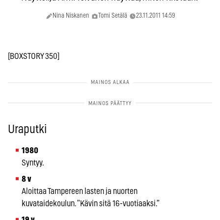
Nina Niskanen
Tomi Setälä
23.11.2011 14:59
[BOXSTORY 350]
Uraputki
1980
Syntyy.
8 v
Aloittaa Tampereen lasten ja nuorten
kuvataidekoulun. ”Kävin sitä 16-vuotiaaksi.”
19 v