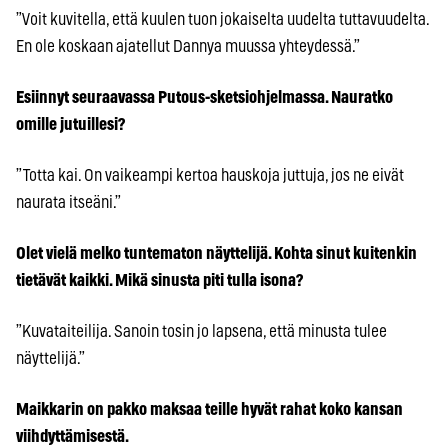
”Voit kuvitella, että kuulen tuon jokaiselta uudelta tuttavuudelta.
En ole koskaan ajatellut Dannya muussa yhteydessä.”
Esiinnyt seuraavassa Putous-sketsiohjelmassa. Nauratko
omille jutuillesi?
”Totta kai. On vaikeampi kertoa hauskoja juttuja, jos ne eivät
naurata itseäni.”
Olet vielä melko tuntematon näyttelijä. Kohta sinut kuitenkin
tietävät kaikki. Mikä sinusta piti tulla isona?
”Kuvataiteilija. Sanoin tosin jo lapsena, että minusta tulee
näyttelijä.”
Maikkarin on pakko maksaa teille hyvät rahat koko kansan
viihdyttämisestä.