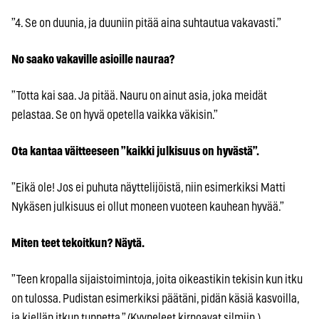
”4. Se on duunia, ja duuniin pitää aina suhtautua vakavasti.”
No saako vakaville asioille nauraa?
”Totta kai saa. Ja pitää. Nauru on ainut asia, joka meidät
pelastaa. Se on hyvä opetella vaikka väkisin.”
Ota kantaa väitteeseen ”kaikki julkisuus on hyvästä”.
”Eikä ole! Jos ei puhuta näyttelijöistä, niin esimerkiksi Matti
Nykäsen julkisuus ei ollut moneen vuoteen kauhean hyvää.”
Miten teet tekoitkun? Näytä.
”Teen kropalla sijaistoimintoja, joita oikeastikin tekisin kun itku
on tulossa. Pudistan esimerkiksi päätäni, pidän käsiä kasvoilla,
ja kiellän itkun tunnetta.” (Kyyneleet kirpoavat silmiin.)