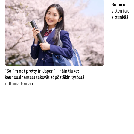
Some oli vä
sitten faktat
sittenkään o
”So I’m not pretty in Japan” – näin tiukat
kauneusihanteet tekevät söpöstäkin tytöstä
riittämättömän