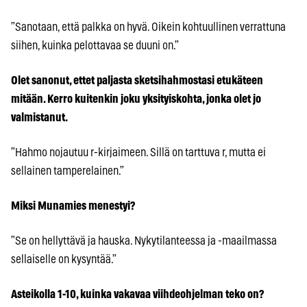
”Sanotaan, että palkka on hyvä. Oikein kohtuullinen verrattuna
siihen, kuinka pelottavaa se duuni on.”
Olet sanonut, ettet paljasta sketsihahmostasi etukäteen
mitään. Kerro kuitenkin joku yksityiskohta, jonka olet jo
valmistanut.
”Hahmo nojautuu r-kirjaimeen. Sillä on tarttuva r, mutta ei
sellainen tamperelainen.”
Miksi Munamies menestyi?
”Se on hellyttävä ja hauska. Nykytilanteessa ja -maailmassa
sellaiselle on kysyntää.”
Asteikolla 1-10, kuinka vakavaa viihdeohjelman teko on?