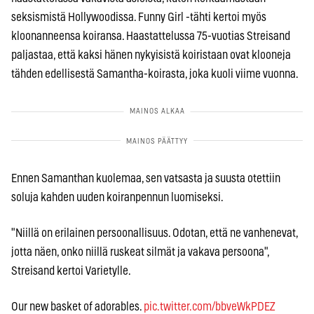
seksismistä Hollywoodissa. Funny Girl -tähti kertoi myös
kloonanneensa koiransa. Haastattelussa 75-vuotias Streisand
paljastaa, että kaksi hänen nykyisistä koiristaan ovat klooneja
tähden edellisestä Samantha-koirasta, joka kuoli viime vuonna.
Ennen Samanthan kuolemaa, sen vatsasta ja suusta otettiin
soluja kahden uuden koiranpennun luomiseksi.
"Niillä on erilainen persoonallisuus. Odotan, että ne vanhenevat,
jotta näen, onko niillä ruskeat silmät ja vakava persoona",
Streisand kertoi Varietylle.
Our new basket of adorables.
pic.twitter.com/bbveWkPDEZ