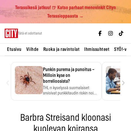
Terassikesä jatkuu! 🍺 Katso parhaat menovinkit Cityn
Terassioppaasta →
Skip
Tätä et odottanut
to
content
Etusivu
Viihde
Ruoka ja ravintolat
Ihmissuhteet
SYÖ!-vii
Punkin purema ja punoitus –
Milloin kyse on
‹
›
borrelioosista?
THL:n kyselyssä suomalaiset
arvioivat punkkitaudin riskin noin
kymmenkertaiseksi…
Barbra Streisand kloonasi
kuolevan koiransa