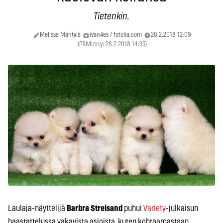
Tietenkin.
Melissa Mäntylä
ivan4es / fotolia.com
28.2.2018 12:09
(Päivitetty: 28.2.2018 14:35)
Laulaja-näyttelijä
Barbra Streisand
puhui
Variety
-julkaisun
haastattelussa vakavista asioista, kuten kohtaamastaan