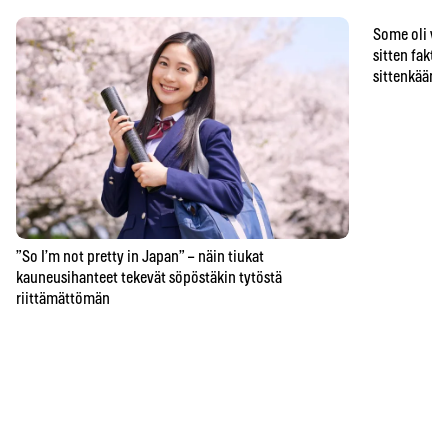
Some oli vä
sitten faktat
sittenkään o
”So I’m not pretty in Japan” – näin tiukat
kauneusihanteet tekevät söpöstäkin tytöstä
riittämättömän