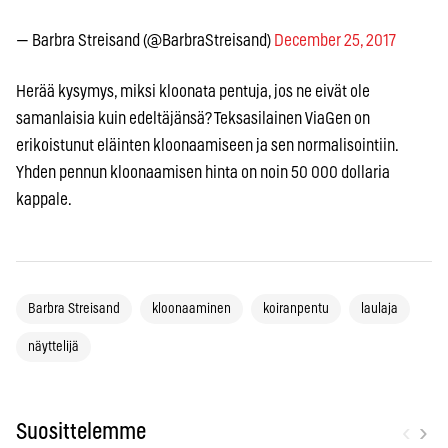
— Barbra Streisand (@BarbraStreisand)
December 25, 2017
Herää kysymys, miksi kloonata pentuja, jos ne eivät ole
samanlaisia kuin edeltäjänsä? Teksasilainen ViaGen on
erikoistunut eläinten kloonaamiseen ja sen normalisointiin.
Yhden pennun kloonaamisen hinta on noin 50 000 dollaria
kappale.
Barbra Streisand
kloonaaminen
koiranpentu
laulaja
näyttelijä
‹
›
Suosittelemme