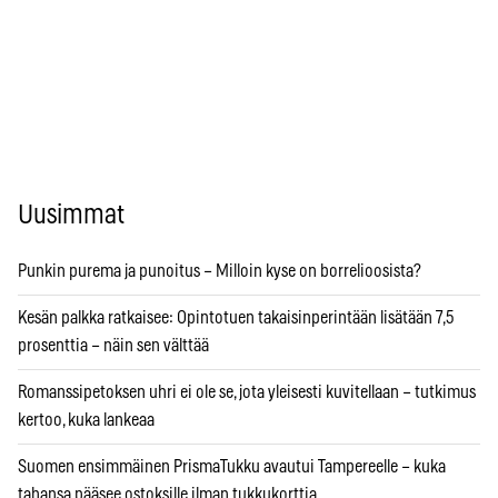
Uusimmat
Punkin purema ja punoitus – Milloin kyse on borrelioosista?
Kesän palkka ratkaisee: Opintotuen takaisinperintään lisätään 7,5
prosenttia – näin sen välttää
Romanssipetoksen uhri ei ole se, jota yleisesti kuvitellaan – tutkimus
kertoo, kuka lankeaa
Suomen ensimmäinen PrismaTukku avautui Tampereelle – kuka
tahansa pääsee ostoksille ilman tukkukorttia