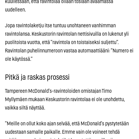
kuullessaan, että ravintolaa ollaan tosiaan avaamassa
uudelleen.
Jopa ravintolaketju itse tuntuu unohtaneen vanhimman
ravintolansa. Keskustorin ravintolan nettisivuilla on lukenut yli
puolitoista vuotta, että ”ravintola on toistaiseksi suljettu”.
Ravintolan puhelinnumeroon vastaa automaattiääni: ”Numero ei
ole käytössä.”
Pitkä ja raskas prosessi
Tampereen McDonald’s-ravintoloiden omistajan Timo
Myllymäen mukaan Keskustorin ravintolaa ei ole unohdettu,
vaikka siltä näyttää.
”Meille on ollut koko ajan selvää, että McDonald’s pystytetään
uudestaan samalle paikalle. Emme vain ole voineet tehdä