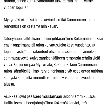
mitään, ennen kuin ravintolatilat luovutettiin meille viime
vuoden lopulla.”
Myllymäki ei aluksi halua arvioida, mikä Commercen talon
remontissa on kestänyt niin kauan.
Talonyhtiön hallituksen puheenjohtajan Timo Kokemäen mukaan
ensin ongelmana oli talon kuivatus, joka kesti vuoden 2010
loppuun asti. Talon rakenteet olivat imaisseet aimo annoksen
sammutusvettä. Kuivattamisen jälkeen remonttia tehtiin vielä
vuosi. Sen enempää Myllymäki, Kokemäki kuin Commercen
talon isännöitsijä Timo Parviainenkaan eivät osaa antaa tarkkaa
selitystä sille, että remontti valmistui vasta tämän vuoden
alussa.
Asukkaat ovat päässeet muuttamaan taloon tammikuussa.
Hallituksen puheenjohtaja Timo Kokemäki arvioi, että