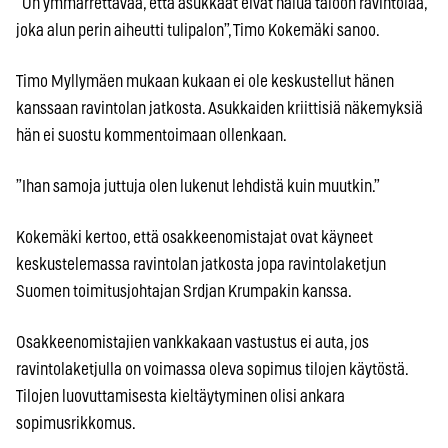
”On ymmärrettävää, että asukkaat eivät halua taloon ravintolaa,
joka alun perin aiheutti tulipalon”, Timo Kokemäki sanoo.
Timo Myllymäen mukaan kukaan ei ole keskustellut hänen
kanssaan ravintolan jatkosta. Asukkaiden kriittisiä näkemyksiä
hän ei suostu kommentoimaan ollenkaan.
”Ihan samoja juttuja olen lukenut lehdistä kuin muutkin.”
Kokemäki kertoo, että osakkeenomistajat ovat käyneet
keskustelemassa ravintolan jatkosta jopa ravintolaketjun
Suomen toimitusjohtajan Srdjan Krumpakin kanssa.
Osakkeenomistajien vankkakaan vastustus ei auta, jos
ravintolaketjulla on voimassa oleva sopimus tilojen käytöstä.
Tilojen luovuttamisesta kieltäytyminen olisi ankara
sopimusrikkomus.