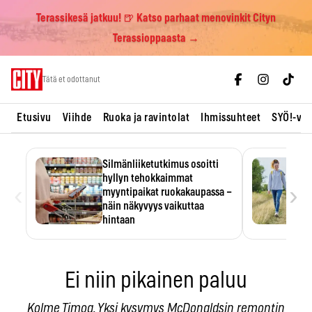
Terassikesä jatkuu! 🍺 Katso parhaat menovinkit Cityn
Terassioppaasta →
Skip
Tätä et odottanut
to
content
Etusivu
Viihde
Ruoka ja ravintolat
Ihmissuhteet
SYÖ!-vii
Silmänliiketutkimus osoitti
hyllyn tehokkaimmat
‹
›
myyntipaikat ruokakaupassa –
näin näkyvyys vaikuttaa
hintaan
Tuotteen paikka hyllyssä
ratkaisee, huomataanko se.
Kauppiaat hyödyntävät…
Ei niin pikainen paluu
Kolme Timoa. Yksi kysymys McDonaldsin remontin