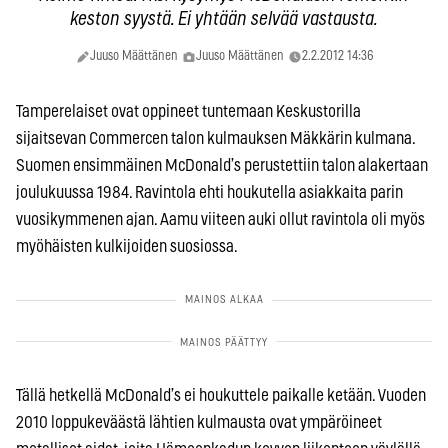
keston syystä. Ei yhtään selvää vastausta.
Juuso Määttänen
Juuso Määttänen
2.2.2012 14:36
Tamperelaiset ovat oppineet tuntemaan Keskustorilla
sijaitsevan Commercen talon kulmauksen Mäkkärin kulmana.
Suomen ensimmäinen McDonald’s perustettiin talon alakertaan
joulukuussa 1984. Ravintola ehti houkutella asiakkaita parin
vuosikymmenen ajan. Aamu viiteen auki ollut ravintola oli myös
myöhäisten kulkijoiden suosiossa.
Tällä hetkellä McDonald’s ei houkuttele paikalle ketään. Vuoden
2010 loppukeväästä lähtien kulmausta ovat ympäröineet