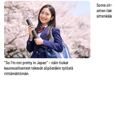
Some oli vä
sitten faktat
sittenkään o
”So I’m not pretty in Japan” – näin tiukat
kauneusihanteet tekevät söpöstäkin tytöstä
riittämättömän