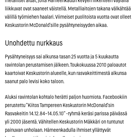
metalliset aidat, joita Hämeenkadun kevyen liikenteen väylällä
liikkuvat ovat saaneet väistellä. Metalliaitojen takana välkähtää
välillä työmiehen haalari. Viimeiset puolitoista vuotta ovat olleet
Keskustorin McDonald’sille pysähtyneisyyden aikaa.
Unohdettu nurkkaus
Pysähtyneisyys sai alkunsa tasan 25 vuotta ja 5 kuukautta
ravintolan perustamisen jälkeen. Toukokuussa 2010 paloautot
kaartoivat Keskustorin alueelle, kun rasvakeittimestä alkunsa
saanut palo levisi koko taloon.
Aluksi ravintolan kohtalo herätti paljon huomiota. Facebookiin
perustettu ”Kiitos Tampereen Keskustorin McDonald’sin
Rasvakeitin 14.12.84–14.05.10” -ryhmä keräsi parissa päivässä
yli 2000 jäsentä. Vähitellen Keskustorin Mäkkäri on tuntunut
painuvan unholaan. Hämeenkadulla ihmiset yllättyvät