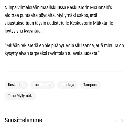
Niinpä viimeistään maaliskuussa Keskustorin McDonald’s
aloittaa puhtaalta pöydältä. Myllymäki uskoo, että
sisustukseltaan täysin uudistetulle Keskustorin Mäkkärille
löytyy yhä kysyntää.
”Mitään rekisteriä en ole pitänyt. Voin silti sanoa, että minulta on
kysytty aivan tarpeeksi ravintolan tulevaisuudesta.”
Keskustori
mcdonalds
omistaja
Tampere
Timo Myllymäki
‹
›
Suosittelemme