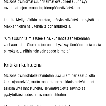
McDonald’sin omat suunnitelmat ovat olleet suurin syy
ravintolatilojen remontin pidempään viivästykseen.
Lopulta Myllymäkikin muistaa, että yksi viivästyksen syistä on
Mäkkärin oma halu tehdä taloon muutoksia.
”Omia suunnitelmia tulee aina, kun lähdetään tekemään
vanhaan uutta. Olemme joutuneet hyväksyttämään monia uusia
piirroksia. Ei niihin noin vain saada leimoja.”
Kritiikin kohteena
McDonald’sin johdolle ravintolan uusi tuleminen saattoi olla
koko ajan selvää, mutta monet talon asukkaista eivät olleet
asiasta yhtä innostuneita. He vaativat, ettei ravintolaa
pystytettäisi uudestaan samoihin tiloihin.