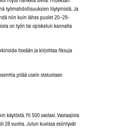
voi myös hankkia siellä. Yhdeksän
ynä työmahdollisuuksien löytymistä. Ja
dä niin kuin lähes puolet 20–29-
oista on työn tai opiskelun kannalta
kinoida itseään ja kirjoittaa fiksuja
rosenttia pitää usein statustaan
in käytöstä. Yli 500 vastasi. Vastaajista
li 28 vuotta. Jutun kuvissa esiintyvät