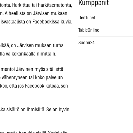
Kumppanit
onta. Harkittua tai harkitsematonta,
an. Aiheellista on Järvisen mukaan
Deitti.net
isvastaajista on Facebookissa kuvia,
TableOnline
Suomi24
 pelkää, on Järvisen mukaan turha
llä valkokankaalla nimittäin.
mmentoi Järvinen myös sitä, että
o vähentyneen tai koko palvelun
o, että jos Facebook katoaa, sen
a sisältö on ihmisiltä. Se on hyvin