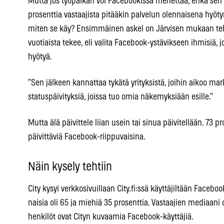
Mutta jos työpaikan voi Facebookissa menettää, ehkä sen 
prosenttia vastaajista pitääkin palvelun olennaisena hyöt
miten se käy? Ensimmäinen askel on Järvisen mukaan teh
vuotiaista tekee, eli valita Facebook-ystävikseen ihmisiä, j
hyötyä.
”Sen jälkeen kannattaa tykätä yrityksistä, joihin aikoo mark
statuspäivityksiä, joissa tuo omia näkemyksiään esille.”
Mutta älä päivittele liian usein tai sinua päivitellään. 73 p
päivittäviä Facebook-riippuvaisina.
Näin kysely tehtiin
City kysyi verkkosivuillaan City.fi:ssä käyttäjiltään Facebook
naisia oli 65 ja miehiä 35 prosenttia. Vastaajien mediaani o
henkilöt ovat Cityn kuvaamia Facebook-käyttäjiä.