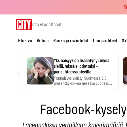
T
Skip
Tätä et odottanut
to
content
Etusivu
Viihde
Ruoka ja ravintolat
Ihmissuhteet
SY
Yksinäisyys on lisääntynyt myös
siellä, missä ei odottaisi –
‹
parisuhteessa olevilla
Yksinäisyys yleistyi Suomessa 8,5
prosenttiyksikköä neljässä vuodessa.
Se…
Facebook-kysely
Facebookissa vertaillaan kaverimääriä, 