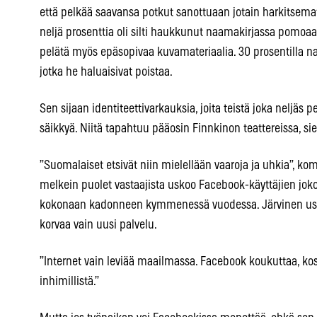
että pelkää saavansa potkut sanottuaan jotain harkitsemat
neljä prosenttia oli silti haukkunut naamakirjassa pomoa
pelätä myös epäsopivaa kuvamateriaalia. 30 prosentilla na
jotka he haluaisivat poistaa.
Sen sijaan identiteettivarkauksia, joita teistä joka neljäs
säikkyä. Niitä tapahtuu pääosin Finnkinon teattereissa, sie
”Suomalaiset etsivät niin mielellään vaaroja ja uhkia”, ko
melkein puolet vastaajista uskoo Facebook-käyttäjien jok
kokonaan kadonneen kymmenessä vuodessa. Järvinen usko
korvaa vain uusi palvelu.
”Internet vain leviää maailmassa. Facebook koukuttaa, kosk
inhimillistä.”