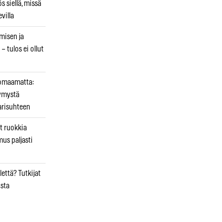
 siellä, missä
villa
emisen ja
– tulos ei ollut
uomaamatta:
ymystä
arisuhteen
t ruokkia
mus paljasti
että? Tutkijat
osta