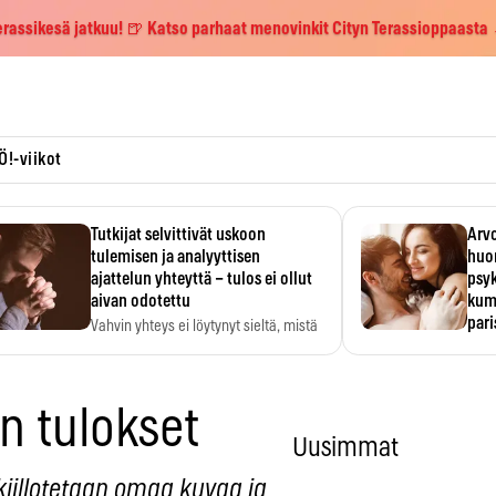
erassikesä jatkuu! 🍺 Katso parhaat menovinkit Cityn Terassioppaasta
Ö!-viikot
Tutkijat selvittivät uskoon
Arvo
tulemisen ja analyyttisen
huo
ajattelun yhteyttä – tulos ei ollut
psy
aivan odotettu
kump
par
Vahvin yhteys ei löytynyt sieltä, mistä
sitä odotettiin.
Suht
tunt
Psyk
n tulokset
Uusimmat
kiillotetaan omaa kuvaa ja