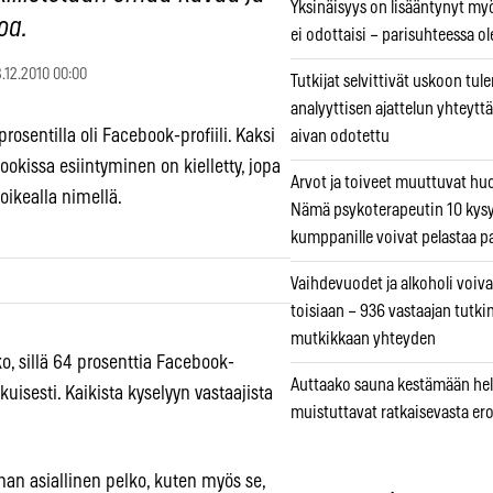
Yksinäisyys on lisääntynyt myös
oa.
ei odottaisi – parisuhteessa ole
3.12.2010 00:00
Tutkijat selvittivät uskoon tul
analyyttisen ajattelun yhteyttä 
sentilla oli Facebook-profiili. Kaksi
aivan odotettu
ookissa esiintyminen on kielletty, jopa
Arvot ja toiveet muuttuvat h
oikealla nimellä.
Nämä psykoterapeutin 10 kys
kumppanille voivat pelastaa p
Vaihdevuodet ja alkoholi voiva
toisiaan – 936 vastaajan tutki
mutkikkaan yhteyden
ko, sillä 64 prosenttia Facebook-
Auttaako sauna kestämään hell
ikuisesti. Kaikista kyselyyn vastaajista
muistuttavat ratkaisevasta er
han asiallinen pelko, kuten myös se,