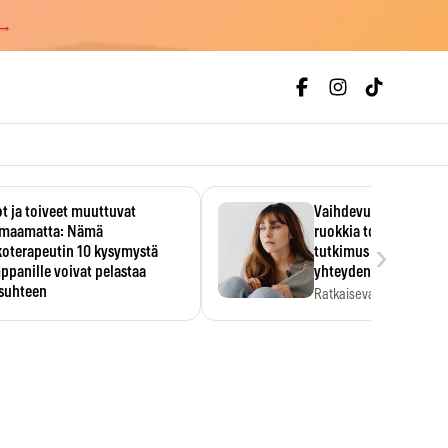
 →
t ja toiveet muuttuvat
Vaihdevuodet ja alkoh
maamatta: Nämä
ruokkia toisiaan – 93
›
koterapeutin 10 kysymystä
tutkimus paljasti mut
panille voivat pelastaa
yhteyden
isuhteen
Ratkaiseva tekijä ei ollu
vakavuus vaan syy,…
eessa on helppo ajatella
evansa kumppaninsa läpikotaisin.
oterapeutin…