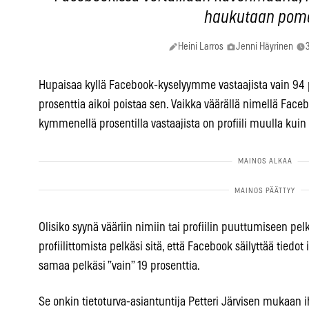
haukutaan pom
Heini Larros
Jenni Häyrinen
Hupaisaa kyllä Facebook-kyselyymme vastaajista vain 94 pro
prosenttia aikoi poistaa sen. Vaikka väärällä nimellä Faceb
kymmenellä prosentilla vastaajista on profiili muulla kuin 
Olisiko syynä vääriin nimiin tai profiilin puuttumiseen pel
profiilittomista pelkäsi sitä, että Facebook säilyttää tiedot 
samaa pelkäsi ”vain” 19 prosenttia.
Se onkin tietoturva-asiantuntija Petteri Järvisen mukaan i