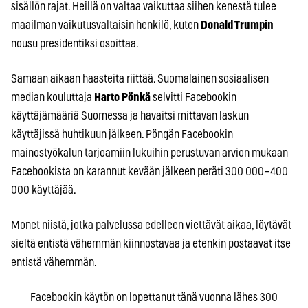
sisällön rajat. Heillä on valtaa vaikuttaa siihen kenestä tulee
maailman vaikutusvaltaisin henkilö, kuten
Donald Trumpin
nousu presidentiksi osoittaa.
Samaan aikaan haasteita riittää. Suomalainen sosiaalisen
median kouluttaja
Harto Pönkä
selvitti Facebookin
käyttäjämääriä Suomessa ja havaitsi mittavan laskun
käyttäjissä huhtikuun jälkeen. Pöngän Facebookin
mainostyökalun tarjoamiin lukuihin perustuvan arvion mukaan
Facebookista on karannut kevään jälkeen peräti 300 000–400
000 käyttäjää.
Monet niistä, jotka palvelussa edelleen viettävät aikaa, löytävät
sieltä entistä vähemmän kiinnostavaa ja etenkin postaavat itse
entistä vähemmän.
Facebookin käytön on lopettanut tänä vuonna lähes 300