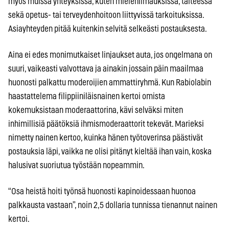
myös muissa yhteyksissä, kuten mielenilmauksissa, taiteessa
sekä opetus- tai terveydenhoitoon liittyvissä tarkoituksissa.
Asiayhteyden pitää kuitenkin selvitä selkeästi postauksesta.
Aina ei edes monimutkaiset linjaukset auta, jos ongelmana on
suuri, vaikeasti valvottava ja ainakin jossain päin maailmaa
huonosti palkattu moderoijien ammattiryhmä. Kun Rabiolabin
haastattelema filippiiniläisnainen kertoi omista
kokemuksistaan moderaattorina, kävi selväksi miten
inhimillisiä päätöksiä ihmismoderaattorit tekevät. Marieksi
nimetty nainen kertoo, kuinka hänen työtoverinsa päästivät
postauksia läpi, vaikka ne olisi pitänyt kieltää ihan vain, koska
halusivat suoriutua työstään nopeammin.
“Osa heistä hoiti työnsä huonosti kapinoidessaan huonoa
palkkausta vastaan”, noin 2,5 dollaria tunnissa tienannut nainen
kertoi.