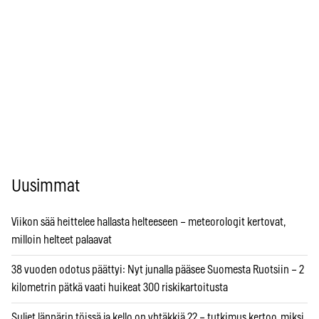
Uusimmat
Viikon sää heittelee hallasta helteeseen – meteorologit kertovat,
milloin helteet palaavat
38 vuoden odotus päättyi: Nyt junalla pääsee Suomesta Ruotsiin – 2
kilometrin pätkä vaati huikeat 300 riskikartoitusta
Suljet läppärin töissä ja kello on yhtäkkiä 22 – tutkimus kertoo, miksi