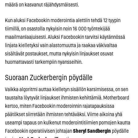
määrä on kasvanut räjähdysmäisesti.
Kun aluksi Facebookin moderointia alettiin tehdä 12 tyypin
tiimillä, on osastolla nykyisin noin 16 000 työntekijää
maailmanlaajuisesti. Aluksi Facebookin tarvitsi käytännössä
linjata kielletyksi vain alastomuutta ja raakaa väkivaltaa
sisältävät postaukset, mutta nykyisin linjaukset osuvat
huomattavasti tarkempiin nyansseihin.
Suoraan Zuckerbergin pöydälle
Vaikka algoritmi auttaa kielletyn sisällön karsimisessa, on sen
taustalta löytyvät linjaukset ihmisten kehittämiä. Motherboard
kertoo, miten Facebookin moderoinnin rajatapauksissa
päätökset siirretään ihmisten tehtäväksi. Viime aikoina yhä
useampi tapaus on kulkenut moderointitiimien pomojen kautta
Facebookin operatiivisen johtajan
Sheryl Sandbergin
pöydälle