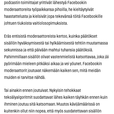
podcastin toimittajat yrittivät lähestyä Facebookin
moderaattoreita työpaikkansa pihoilla, he kieltäytyivät
haastattelusta ja kielsivät jopa tekevänsä töitä Facebookille
johtuen tiukoista vaitiolosopimuksista.
Eräs entisistä moderaattoreista kertoo, kuinka päätökset
sisällön hyväksymisestä tai hylkäämisestä tehtiin muutamassa
sekunnissa ja että päivään mahtui tuhansia päätöksiä.
Pahimmillaan sisällöt olivat vastenmielistä katsottavaa, joka jäi
pyörimään mieleen pitkäksi aikaa ja vei yöunet. Facebookin
moderaattorit joutuvat näkemään kaiken sen, mitä meidän
muiden ei tarvitse nähdä.
Tai ainakin ennen joutuivat. Nykyisin tehokkaat
tekoälyalgoritmit suodattavat lähes kaiken täyhkän ennen kuin
ihminen joutuu sitä katsomaan. Muutos kävijämäärissä on
kuitenkin ollut niin nopea, että myös suodatettavan sisällön