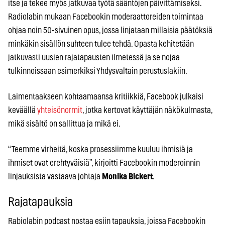
itse ja tekee myös jatkuvaa työtä sääntöjen päivittämiseksi.
Radiolabin mukaan Facebookin moderaattoreiden toimintaa
ohjaa noin 50-sivuinen opus, jossa linjataan millaisia päätöksiä
minkäkin sisällön suhteen tulee tehdä. Opasta kehitetään
jatkuvasti uusien rajatapausten ilmetessä ja se nojaa
tulkinnoissaan esimerkiksi Yhdysvaltain perustuslakiin.
Laimentaakseen kohtaamaansa kritiikkiä, Facebook julkaisi
keväällä
yhteisönormit
, jotka kertovat käyttäjän näkökulmasta,
mikä sisältö on sallittua ja mikä ei.
“Teemme virheitä, koska prosessiimme kuuluu ihmisiä ja
ihmiset ovat erehtyväisiä”, kirjoitti Facebookin moderoinnin
linjauksista vastaava johtaja
Monika Bickert
.
Rajatapauksia
Rabiolabin podcast nostaa esiin tapauksia, joissa Facebookin