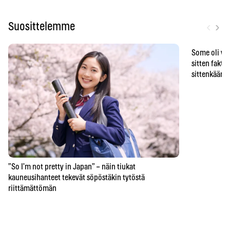
‹
›
Suosittelemme
Some oli vä
sitten faktat
sittenkään o
”So I’m not pretty in Japan” – näin tiukat
kauneusihanteet tekevät söpöstäkin tytöstä
riittämättömän