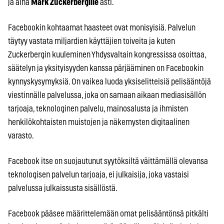
ja aina
Mark Zuckerbergille
asti.
Facebookin kohtaamat haasteet ovat monisyisiä. Palvelun
täytyy vastata miljardien käyttäjien toiveita ja kuten
Zuckerbergin kuuleminen Yhdysvaltain kongressissa osoittaa,
säätelyn ja yksityisyyden kanssa pärjääminen on Facebookin
kynnyskysymyksiä. On vaikea luoda yksiselitteisiä pelisääntöjä
viestinnälle palvelussa, joka on samaan aikaan mediasisällön
tarjoaja, teknologinen palvelu, mainosalusta ja ihmisten
henkilökohtaisten muistojen ja näkemysten digitaalinen
varasto.
Facebook itse on suojautunut syytöksiltä väittämällä olevansa
teknologisen palvelun tarjoaja, ei julkaisija, joka vastaisi
palvelussa julkaissusta sisällöstä.
Facebook pääsee määrittelemään omat pelisääntönsä pitkälti