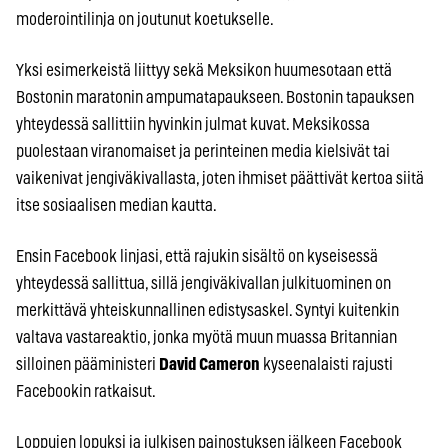
moderointilinja on joutunut koetukselle.
Yksi esimerkeistä liittyy sekä Meksikon huumesotaan että
Bostonin maratonin ampumatapaukseen. Bostonin tapauksen
yhteydessä sallittiin hyvinkin julmat kuvat. Meksikossa
puolestaan viranomaiset ja perinteinen media kielsivät tai
vaikenivat jengiväkivallasta, joten ihmiset päättivät kertoa siitä
itse sosiaalisen median kautta.
Ensin Facebook linjasi, että rajukin sisältö on kyseisessä
yhteydessä sallittua, sillä jengiväkivallan julkituominen on
merkittävä yhteiskunnallinen edistysaskel. Syntyi kuitenkin
valtava vastareaktio, jonka myötä muun muassa Britannian
silloinen pääministeri
David Cameron
kyseenalaisti rajusti
Facebookin ratkaisut.
Loppujen lopuksi ja julkisen painostuksen jälkeen Facebook