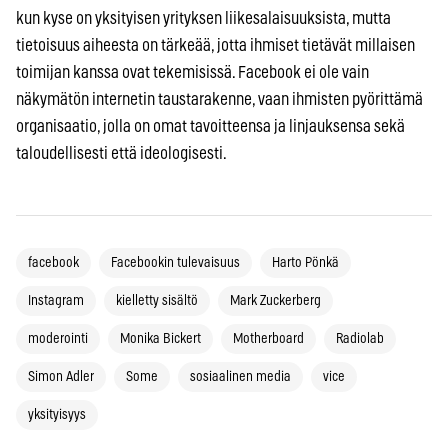
kun kyse on yksityisen yrityksen liikesalaisuuksista, mutta
tietoisuus aiheesta on tärkeää, jotta ihmiset tietävät millaisen
toimijan kanssa ovat tekemisissä. Facebook ei ole vain
näkymätön internetin taustarakenne, vaan ihmisten pyörittämä
organisaatio, jolla on omat tavoitteensa ja linjauksensa sekä
taloudellisesti että ideologisesti.
facebook
Facebookin tulevaisuus
Harto Pönkä
Instagram
kielletty sisältö
Mark Zuckerberg
moderointi
Monika Bickert
Motherboard
Radiolab
Simon Adler
Some
sosiaalinen media
vice
yksityisyys