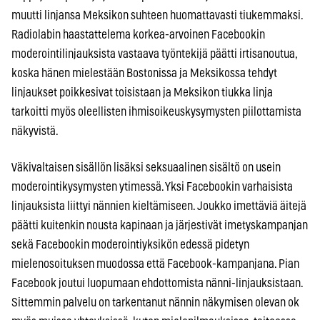
muutti linjansa Meksikon suhteen huomattavasti tiukemmaksi.
Radiolabin haastattelema korkea-arvoinen Facebookin
moderointilinjauksista vastaava työntekijä päätti irtisanoutua,
koska hänen mielestään Bostonissa ja Meksikossa tehdyt
linjaukset poikkesivat toisistaan ja Meksikon tiukka linja
tarkoitti myös oleellisten ihmisoikeuskysymysten piilottamista
näkyvistä.
Väkivaltaisen sisällön lisäksi seksuaalinen sisältö on usein
moderointikysymysten ytimessä. Yksi Facebookin varhaisista
linjauksista liittyi nännien kieltämiseen. Joukko imettäviä äitejä
päätti kuitenkin nousta kapinaan ja järjestivät imetyskampanjan
sekä Facebookin moderointiyksikön edessä pidetyn
mielenosoituksen muodossa että Facebook-kampanjana. Pian
Facebook joutui luopumaan ehdottomista nänni-linjauksistaan.
Sittemmin palvelu on tarkentanut nännin näkymisen olevan ok