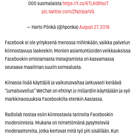
000 suomalaista
https://t.co/6TLktBhscT
pic.twitter.com/ZNznjiarVG
— Harto Pönkä (@hponka)
August 27, 2018
Facebook ei ole yrityksenä menossa mihinkään, vaikka palvelun
kiinnostavuus laskeekin. Monien asiantuntijoiden veikkauksissa
Facebookin omistamasta Instagramista on kasvamassa
seuraava maailman suurin somealusta.
Kiinassa lisää käyttäjiä ja vaikutusvaltaa jatkuvasti keräävä
“jumalsovellus” WeChat on ehtinyt jo miljardiin käyttäjään ja syö
markkinaosuuksia Facebookilta etenkin Aasiassa.
Radiolab nostaa esiin kiinnostavia tarinoita Facebookin
moderoinnista. Mukana on nimettömänä pysytteleviä
moderaattoreita, jotka kertovat mitä työ piti sisällään. Kun