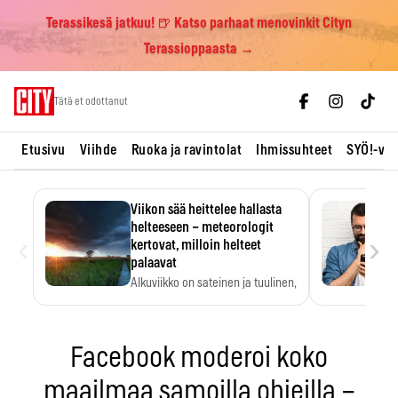
Terassikesä jatkuu! 🍺 Katso parhaat menovinkit Cityn
Terassioppaasta →
Skip
Tätä et odottanut
to
content
Etusivu
Viihde
Ruoka ja ravintolat
Ihmissuhteet
SYÖ!-vii
Viikon sää heittelee hallasta
helteeseen – meteorologit
‹
›
kertovat, milloin helteet
palaavat
Alkuviikko on sateinen ja tuulinen,
ja pohjoisessa voi…
Facebook moderoi koko
maailmaa samoilla ohjeilla –