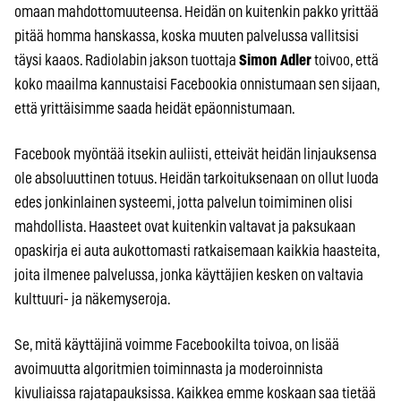
omaan mahdottomuuteensa. Heidän on kuitenkin pakko yrittää
pitää homma hanskassa, koska muuten palvelussa vallitsisi
täysi kaaos. Radiolabin jakson tuottaja
Simon Adler
toivoo, että
koko maailma kannustaisi Facebookia onnistumaan sen sijaan,
että yrittäisimme saada heidät epäonnistumaan.
Facebook myöntää itsekin auliisti, etteivät heidän linjauksensa
ole absoluuttinen totuus. Heidän tarkoituksenaan on ollut luoda
edes jonkinlainen systeemi, jotta palvelun toimiminen olisi
mahdollista. Haasteet ovat kuitenkin valtavat ja paksukaan
opaskirja ei auta aukottomasti ratkaisemaan kaikkia haasteita,
joita ilmenee palvelussa, jonka käyttäjien kesken on valtavia
kulttuuri- ja näkemyseroja.
Se, mitä käyttäjinä voimme Facebookilta toivoa, on lisää
avoimuutta algoritmien toiminnasta ja moderoinnista
kivuliaissa rajatapauksissa. Kaikkea emme koskaan saa tietää