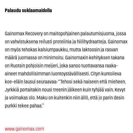
Palaudu suklaamaidolla
Gainomax Recovery on maitopohjainen palautumisjuoma, jossa
on vahvistuksena reilusti proteiinia ja hiilihydraatteja. Gainomax
on myös tehokas kalsiumpaukku, mutta laktoosin ja rasvan
määrä juomassa on minimoitu. Gainomaxin kehityksen takana
on Ruotsin pohjoisin meijeri, joka sanoo tuottavansa raaka-
aineet mahdollisimman luontoystävällisesti. Cityn kuntoileva
koe-eläin lausui seuraavaa: “Tehosi sekä naiseen että mieheen.
Jyrkkiä portaitakin nousi treenin jälkeen kuin tyhjää vain. Kevyt
ja voimakas olo. Maku on kuitenkin niin ällö, että jo parin desin
purkki tekee pahaa.”
www.gainomax.com