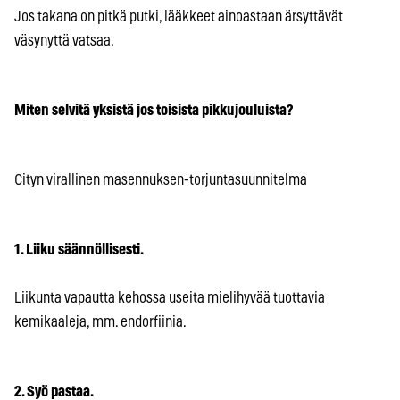
Jos takana on pitkä putki, lääkkeet ainoastaan ärsyttävät
väsynyttä vatsaa.
Miten selvitä yksistä jos toisista pikkujouluista?
Cityn virallinen masennuksen-torjuntasuunnitelma
1. Liiku säännöllisesti.
Liikunta vapautta kehossa useita mielihyvää tuottavia
kemikaaleja, mm. endorfiinia.
2. Syö pastaa.