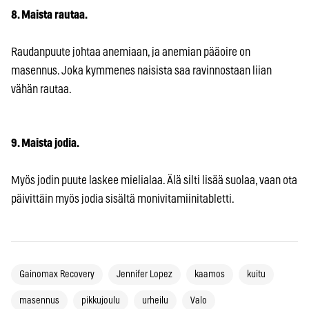
8. Maista rautaa.
Raudanpuute johtaa anemiaan, ja anemian pääoire on
masennus. Joka kymmenes naisista saa ravinnostaan liian
vähän rautaa.
9. Maista jodia.
Myös jodin puute laskee mielialaa. Älä silti lisää suolaa, vaan ota
päivittäin myös jodia sisältä monivitamiinitabletti.
Gainomax Recovery
Jennifer Lopez
kaamos
kuitu
masennus
pikkujoulu
urheilu
Valo