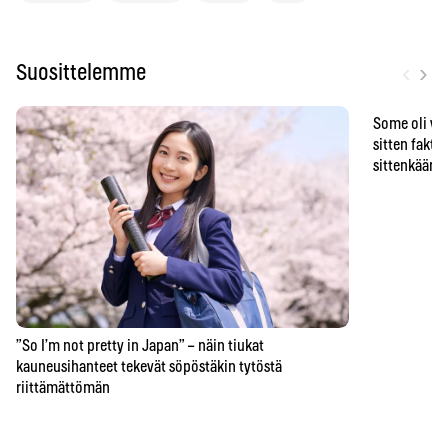
‹
›
Suosittelemme
Some oli vä
sitten faktat
sittenkään o
”So I’m not pretty in Japan” – näin tiukat
kauneusihanteet tekevät söpöstäkin tytöstä
riittämättömän