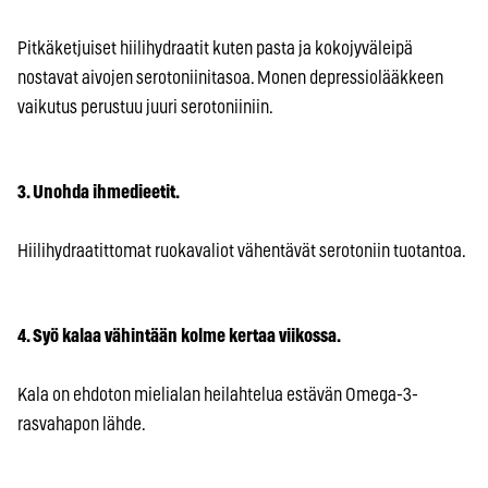
Pitkäketjuiset hiilihydraatit kuten pasta ja kokojyväleipä
nostavat aivojen serotoniinitasoa. Monen depressiolääkkeen
vaikutus perustuu juuri serotoniiniin.
3. Unohda ihmedieetit.
Hiilihydraatittomat ruokavaliot vähentävät serotoniin tuotantoa.
4. Syö kalaa vähintään kolme kertaa viikossa.
Kala on ehdoton mielialan heilahtelua estävän Omega-3-
rasvahapon lähde.