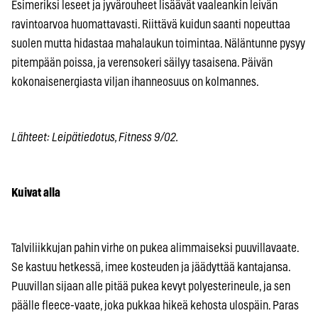
Esimeriksi leseet ja jyvärouheet lisäävät vaaleankin leivän
ravintoarvoa huomattavasti. Riittävä kuidun saanti nopeuttaa
suolen mutta hidastaa mahalaukun toimintaa. Näläntunne pysyy
pitempään poissa, ja verensokeri säilyy tasaisena. Päivän
kokonaisenergiasta viljan ihanneosuus on kolmannes.
Lähteet: Leipätiedotus, Fitness 9/02.
Kuivat alla
Talviliikkujan pahin virhe on pukea alimmaiseksi puuvillavaate.
Se kastuu hetkessä, imee kosteuden ja jäädyttää kantajansa.
Puuvillan sijaan alle pitää pukea kevyt polyesterineule, ja sen
päälle fleece-vaate, joka pukkaa hikeä kehosta ulospäin. Paras