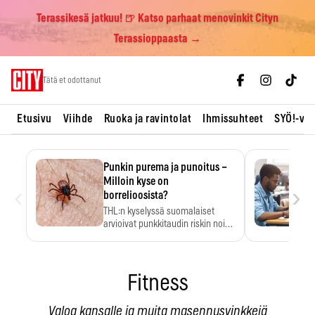
Terassikesä jatkuu! 🍺 Katso parhaat menovinkit Cityn
Terassioppaasta →
Skip
Tätä et odottanut
to
content
Etusivu
Viihde
Ruoka ja ravintolat
Ihmissuhteet
SYÖ!-vii
Punkin purema ja punoitus –
Milloin kyse on
‹
›
borrelioosista?
THL:n kyselyssä suomalaiset
arvioivat punkkitaudin riskin noin
kymmenkertaiseksi…
Fitness
Valoa kansalle ja muita masennusvinkkejä