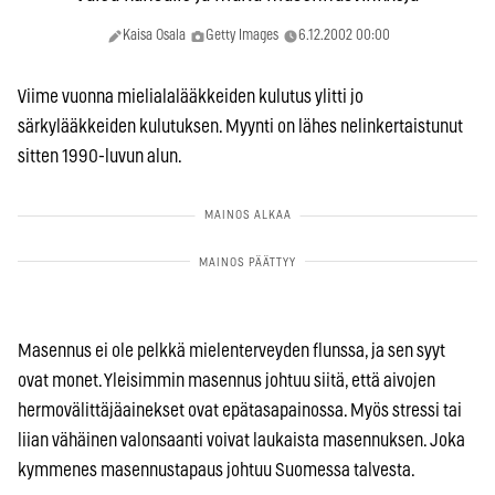
Kaisa Osala
Getty Images
6.12.2002 00:00
Viime vuonna mielialalääkkeiden kulutus ylitti jo
särkylääkkeiden kulutuksen. Myynti on lähes nelinkertaistunut
sitten 1990-luvun alun.
Masennus ei ole pelkkä mielenterveyden flunssa, ja sen syyt
ovat monet. Yleisimmin masennus johtuu siitä, että aivojen
hermovälittäjäainekset ovat epätasapainossa. Myös stressi tai
liian vähäinen valonsaanti voivat laukaista masennuksen. Joka
kymmenes masennustapaus johtuu Suomessa talvesta.