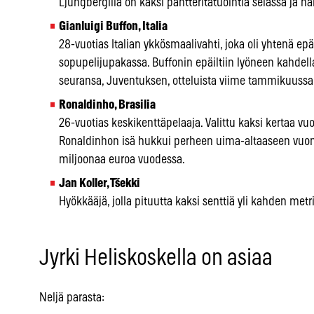
Ljungbergilla on kaksi pantteritatuointia selässä ja hä
Gianluigi Buffon, Italia
28-vuotias Italian ykkösmaalivahti, joka oli yhtenä ep
sopupelijupakassa. Buffonin epäiltiin lyöneen kahdell
seuransa, Juventuksen, otteluista viime tammikuussa
Ronaldinho, Brasilia
26-vuotias keskikenttäpelaaja. Valittu kaksi kertaa vuo
Ronaldinhon isä hukkui perheen uima-altaaseen vuonn
miljoonaa euroa vuodessa.
Jan Koller, Tšekki
Hyökkääjä, jolla pituutta kaksi senttiä yli kahden metr
Jyrki Heliskoskella on asiaa
Neljä parasta: