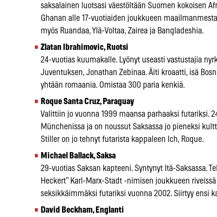
saksalainen luotsasi väestöltään Suomen kokoisen Afr
Ghanan alle 17-vuotiaiden joukkueen maailmanmestari
myös Ruandaa, Ylä-Voltaa, Zairea ja Bangladeshia.
Zlatan Ibrahimovic, Ruotsi
24-vuotias kuumakalle. Lyönyt useasti vastustajia nyr
Juventuksen, Jonathan Zebinaa. Äiti kroaatti, isä Bos
yhtään romaania. Omistaa 300 paria kenkiä.
Roque Santa Cruz, Paraguay
Valittiin jo vuonna 1999 maansa parhaaksi futariksi. 
Münchenissa ja on noussut Saksassa jo pieneksi kult
Stiller on jo tehnyt futarista kappaleen Ich, Roque.
Michael Ballack, Saksa
29-vuotias Saksan kapteeni. Syntynyt Itä-Saksassa. Te
Heckert” Karl-Marx-Stadt -nimisen joukkueen riveissä 5
seksikkäimmäksi futariksi vuonna 2002. Siirtyy ensi 
David Beckham, Englanti