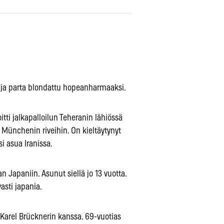
 ja parta blondattu hopeanharmaaksi.
ti jalkapalloilun Teheranin lähiössä
n Münchenin riveihin. On kieltäytynyt
i asua Iranissa.
n Japaniin. Asunut siellä jo 13 vuotta.
sti japania.
Karel Brücknerin kanssa. 69-vuotias