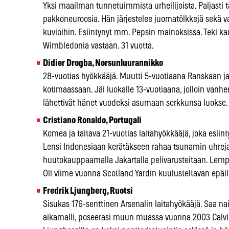
Yksi maailman tunnetuimmista urheilijoista. Paljasti
pakkoneuroosia. Hän järjestelee juomatölkkejä sekä vaa
kuvioihin. Esiintynyt mm. Pepsin mainoksissa. Teki k
Wimbledonia vastaan. 31 vuotta.
Didier Drogba, Norsunluurannikko
28-vuotias hyökkääjä. Muutti 5-vuotiaana Ranskaan ja
kotimaassaan. Jäi luokalle 13-vuotiaana, jolloin vanh
lähettivät hänet vuodeksi asumaan serkkunsa luokse.
Cristiano Ronaldo, Portugali
Komea ja taitava 21-vuotias laitahyökkääjä, joka esiin
Lensi Indonesiaan kerätäkseen rahaa tsunamin uhreja
huutokauppaamalla Jakartalla pelivarusteitaan. Lem
Oli viime vuonna Scotland Yardin kuulusteltavan epäil
Fredrik Ljungberg, Ruotsi
Sisukas 176-senttinen Arsenalin laitahyökääjä. Saa na
aikamalli, poseerasi muun muassa vuonna 2003 Calvin