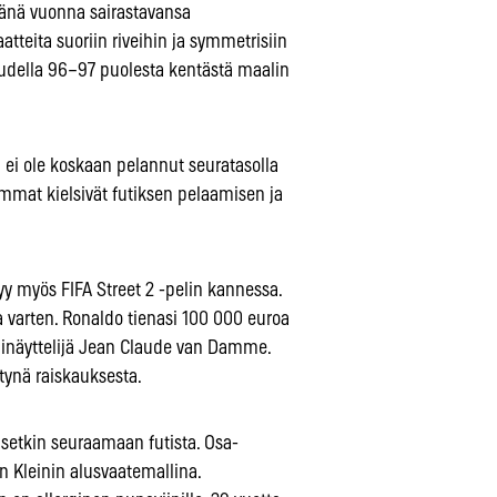
 tänä vuonna sairastavansa
tteita suoriin riveihin ja symmetrisiin
audella 96–97 puolesta kentästä maalin
 ei ole koskaan pelannut seuratasolla
emmat kielsivät futiksen pelaamisen ja
tyy myös FIFA Street 2 -pelin kannessa.
 varten. Ronaldo tienasi 100 000 euroa
pinäyttelijä Jean Claude van Damme.
tynä raiskauksesta.
isetkin seuraamaan futista. Osa-
 Kleinin alusvaatemallina.