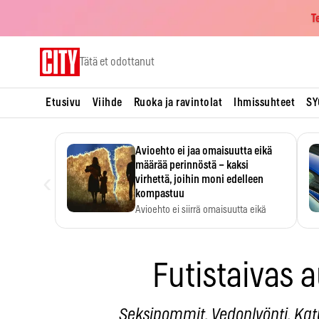
T
Skip
Tätä et odottanut
to
content
Etusivu
Viihde
Ruoka ja ravintolat
Ihmissuhteet
SY
Avioehto ei jaa omaisuutta eikä
määrää perinnöstä – kaksi
‹
virhettä, joihin moni edelleen
kompastuu
Avioehto ei siirrä omaisuutta eikä
ratkaise perintöasioita.
Futistaivas 
Seksipommit. Vedonlyönti. Katu