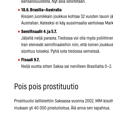
kansallisuudesta. Nyt asia selvitetään.
18.6. Brasilia–Australia
Kisojen juonikkain joukkue kohtaa 32 vuoden tauon
Australian. Kateeksi ei käy aussimaalia vartioivaa Mar
Semifinaalit 4. ja 5.7.
Jäljellä neljä parasta. Tiedossa voi olla myös poliittin
Iran etenevät semifinaaleihin niin, että toinen joukkue
sijoittuu toiseksi. Pyhä sota tiedossa semeissä.
Finaali 9.7.
Neljä vuotta sitten Saksa sai nenilleen Brasilialta 0–
Pois pois prostituutio
Prostituutio laillistettiin Saksassa vuonna 2002. MM-kisoi
mukaan yli 40 000 prostutioitua. Älä anna sen tapahtua.