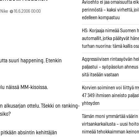
Avioehto ei jaa omaisuutta ei
perinnöstä – kaksi virhettä, jo
Nike
16.6.2006 00:00
edelleen kompastuu
HS: Korjaaja nimeää Suomen
automallit, jotka päätyvät hän
turhan nuorina: tämä kallis os
Aggressiivisen rintasyövän he
utta suuri happening. Etenkin
paljastui – syöpäsolun ahneus
sitä itseään vastaan
lu näissä MM-kisoissa.
Korvien soiminen voi liittyä 
47 349 ihmisen aineisto paljas
yhteyden
 alkusarjan ottelu. Tšekki on ranking-
isiko?
Tämän moni ymmärtää väärin
virtsankarkailusta – uusi hoit
nimeää tehokkaimman keino
a pitkään absintin kehittäjän