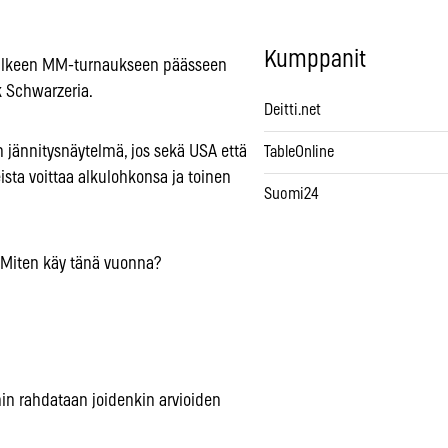
Kumppanit
 jälkeen MM-turnaukseen päässeen
k Schwarzeria.
Deitti.net
en jännitysnäytelmä, jos sekä USA että
TableOnline
ista voittaa alkulohkonsa ja toinen
Suomi24
2. Miten käy tänä vuonna?
hin rahdataan joidenkin arvioiden