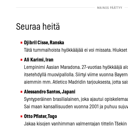
Seuraa heitä
Djibril Cisse, Ranska
Tätä tummaihoista hyökkääjää ei voi missata. Hiukset
Ali Karimi, Iran
Lempinimi Aasian Maradona. 27-vuotias hyökkääjä aloit
itsetehdyllä muovipallolla. Siirtyi viime vuonna Bayer
aiemmin mm. Atletico Madridin tarjouksesta, jotta sais
Alessandro Santos, Japani
Syntyperäinen brasilialainen, joka ajautui opiskelemaa
Sai maan kansallisuuden vuonna 2001 ja puhuu sujuva
Otto Pfister, Togo
Jakaa kisojen vanhimman valmentajan tittelin Tšekin 