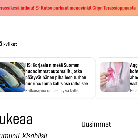
erassikesä jatkuu! 🍺 Katso parhaat menovinkit Cityn Terassioppaasta
Ö!-viikot
HS: Korjaaja nimeää Suomen
Aggr
huonoimmat automallit, jotka
koht
päätyvät hänen pihalleen turhan
ahne
nuorina: tämä kallis osa ratkaisee
vas
Ratkaisijana on usein yksi kallis
Hels
komponentti.
MYC-
hida
aukeaa
Uusimmat
muoti. Kisabiisit