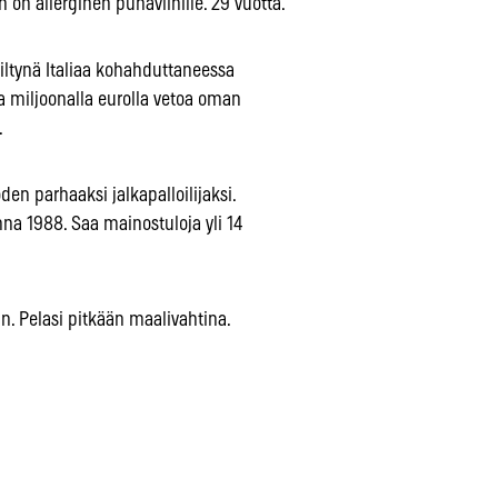
n on allerginen punaviinille. 29 vuotta.
äiltynä Italiaa kohahduttaneessa
a miljoonalla eurolla vetoa oman
.
den parhaaksi jalkapalloilijaksi.
a 1988. Saa mainostuloja yli 14
in. Pelasi pitkään maalivahtina.