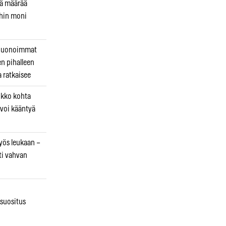
kä määrää
ihin moni
 huonoimmat
en pihalleen
a ratkaisee
ikko kohta
 voi kääntyä
myös leukaan –
ti vahvan
osuositus
n