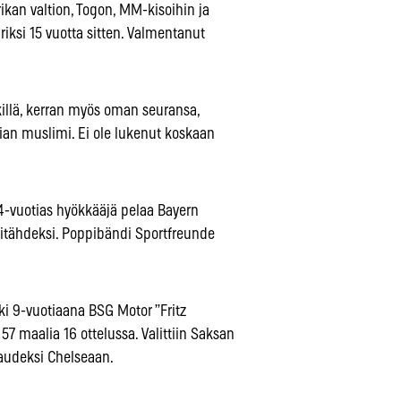
ikan valtion, Togon, MM-kisoihin ja
ksi 15 vuotta sitten. Valmentanut
killä, kerran myös oman seuransa,
nian muslimi. Ei ole lukenut koskaan
24-vuotias hyökkääjä pelaa Bayern
titähdeksi. Poppibändi Sportfreunde
ki 9-vuotiaana BSG Motor ”Fritz
7 maalia 16 ottelussa. Valittiin Saksan
kaudeksi Chelseaan.