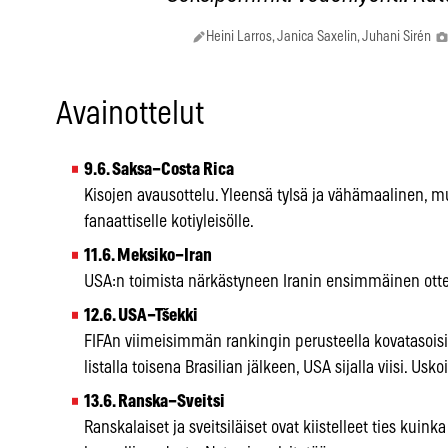
Heini Larros, Janica Saxelin, Juhani Sirén
Avainottelut
9.6. Saksa–Costa Rica
Kisojen avausottelu. Yleensä tylsä ja vähämaalinen, m
fanaattiselle kotiyleisölle.
11.6. Meksiko–Iran
USA:n toimista närkästyneen Iranin ensimmäinen otte
12.6. USA–Tšekki
FIFAn viimeisimmän rankingin perusteella kovatasoisin
listalla toisena Brasilian jälkeen, USA sijalla viisi. Usko
13.6. Ranska–Sveitsi
Ranskalaiset ja sveitsiläiset ovat kiistelleet ties kuink