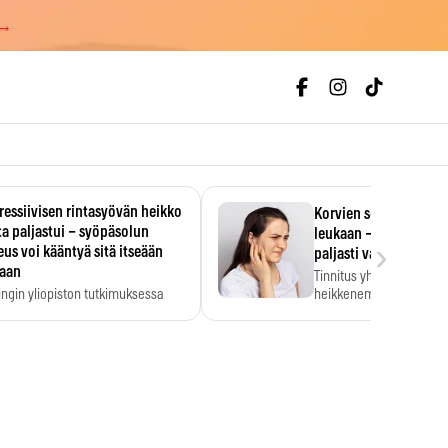
 →
essiivisen rintasyövän heikko
Korvien soiminen voi 
a paljastui – syöpäsolun
leukaan – 47 349 ihmi
›
us voi kääntyä sitä itseään
paljasti vahvan yhtey
taan
Tinnitus yhdistetään ku
ingin yliopiston tutkimuksessa
heikkenemiseen. Meta-a
aktiivisen rintasyövän kasvu
kertoo, että myös…
stui.