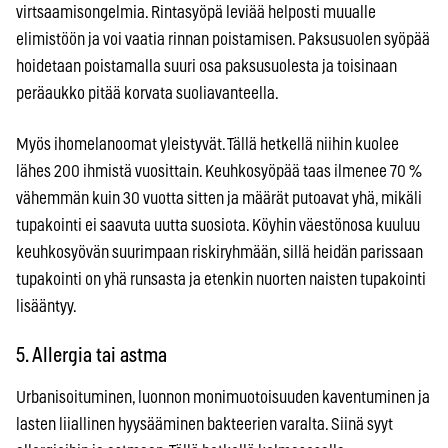
virtsaamisongelmia. Rintasyöpä leviää helposti muualle
elimistöön ja voi vaatia rinnan poistamisen. Paksusuolen syöpää
hoidetaan poistamalla suuri osa paksusuolesta ja toisinaan
peräaukko pitää korvata suoliavanteella.
Myös ihomelanoomat yleistyvät. Tällä hetkellä niihin kuolee
lähes 200 ihmistä vuosittain. Keuhkosyöpää taas ilmenee 70 %
vähemmän kuin 30 vuotta sitten ja määrät putoavat yhä, mikäli
tupakointi ei saavuta uutta suosiota. Köyhin väestönosa kuuluu
keuhkosyövän suurimpaan riskiryhmään, sillä heidän parissaan
tupakointi on yhä runsasta ja etenkin nuorten naisten tupakointi
lisääntyy.
5. Allergia tai astma
Urbanisoituminen, luonnon monimuotoisuuden kaventuminen ja
lasten liiallinen hyysääminen bakteerien varalta. Siinä syyt