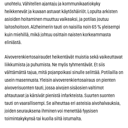
unohtelu. Vähitellen ajantaju ja kommunikaatiokyky
heikkenevät ja kuvaan astuvat käytöshäiriöt. Lopulta arkisten
asioiden hoitaminen muuttuu vaikeaksi, ja potilas joutuu
laitoshoitoon. Alzheimerin tauti on naisilla noin 65 % yleisempi
kuin miehillä, mikä johtuu osittain naisten korkeammasta
eliniästä.
Aivoverenkiertosairaudet heikentävät muistia sekä vaikeuttavat
liikkumista ja puhumista. Ne myös tyhmentävät. Et siis
välttämättä tajua, mitä pojanpoikasi sinulle selittää. Potilailla on
usein masennusta. Yleisin aivoverenkiertosairaus on pienten
aivoverisuonten tauti, jossa aivojen sisäosien valtimot
ahtautuvat ja kärsivät pienistä infarkteista. Suurten suonten
tauti on vaarallisempi. Se aiheuttaa eri asteisia aivohalvauksia,
joiden seurauksena ihminen voi menettää fyysisen
toimintakykynsä tai kuolla siltä istumalta.