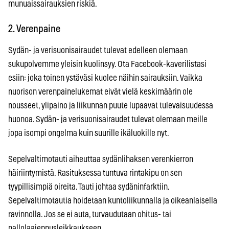
munuaissairauksien riskiä.
2. Verenpaine
Sydän- ja verisuonisairaudet tulevat edelleen olemaan
sukupolvemme yleisin kuolinsyy. Ota Facebook-kaverilistasi
esiin: joka toinen ystäväsi kuolee näihin sairauksiin. Vaikka
nuorison verenpainelukemat eivät vielä keskimäärin ole
nousseet, ylipaino ja liikunnan puute lupaavat tulevaisuudessa
huonoa. Sydän- ja verisuonisairaudet tulevat olemaan meille
jopa isompi ongelma kuin suurille ikäluokille nyt.
Sepelvaltimotauti aiheuttaa sydänlihaksen verenkierron
häiriintymistä. Rasituksessa tuntuva rintakipu on sen
tyypillisimpiä oireita. Tauti johtaa sydäninfarktiin.
Sepelvaltimotautia hoidetaan kuntoliikunnalla ja oikeanlaisella
ravinnolla. Jos se ei auta, turvaudutaan ohitus- tai
pallolaajennusleikkaukseen.