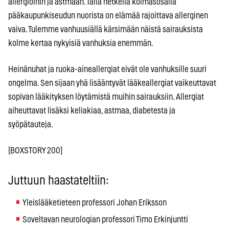
allergioihin ja astmaan. Tällä hetkellä kolmasosalla
pääkaupunkiseudun nuorista on elämää rajoittava allerginen
vaiva. Tulemme vanhuusiällä kärsimään näistä sairauksista
kolme kertaa nykyisiä vanhuksia enemmän.
Heinänuhat ja ruoka-aineallergiat eivät ole vanhuksille suuri
ongelma. Sen sijaan yhä lisääntyvät lääkeallergiat vaikeuttavat
sopivan lääkityksen löytämistä muihin sairauksiin. Allergiat
aiheuttavat lisäksi keliakiaa, astmaa, diabetesta ja
syöpätauteja.
[BOXSTORY 200]
Juttuun haastateltiin:
Yleislääketieteen professori Johan Eriksson
Soveltavan neurologian professori Timo Erkinjuntti