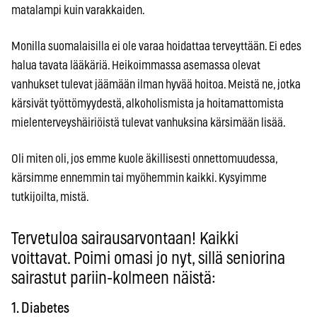
matalampi kuin varakkaiden.
Monilla suomalaisilla ei ole varaa hoidattaa terveyttään. Ei edes
halua tavata lääkäriä. Heikoimmassa asemassa olevat
vanhukset tulevat jäämään ilman hyvää hoitoa. Meistä ne, jotka
kärsivät työttömyydestä, alkoholismista ja hoitamattomista
mielenterveyshäiriöistä tulevat vanhuksina kärsimään lisää.
Oli miten oli, jos emme kuole äkillisesti onnettomuudessa,
kärsimme ennemmin tai myöhemmin kaikki. Kysyimme
tutkijoilta, mistä.
Tervetuloa sairausarvontaan! Kaikki
voittavat. Poimi omasi jo nyt, sillä seniorina
sairastut pariin-kolmeen näistä:
1. Diabetes