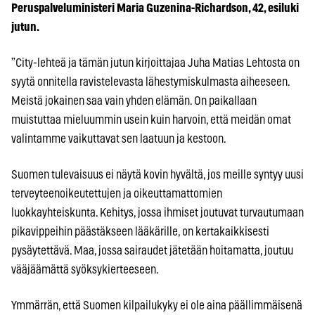
Peruspalveluministeri Maria Guzenina-Richardson, 42, esiluki
jutun.
”City-lehteä ja tämän jutun kirjoittajaa Juha Matias Lehtosta on
syytä onnitella ravistelevasta lähestymiskulmasta aiheeseen.
Meistä jokainen saa vain yhden elämän. On paikallaan
muistuttaa mieluummin usein kuin harvoin, että meidän omat
valintamme vaikuttavat sen laatuun ja kestoon.
Suomen tulevaisuus ei näytä kovin hyvältä, jos meille syntyy uusi
terveyteenoikeutettujen ja oikeuttamattomien
luokkayhteiskunta. Kehitys, jossa ihmiset joutuvat turvautumaan
pikavippeihin päästäkseen lääkärille, on kertakaikkisesti
pysäytettävä. Maa, jossa sairaudet jätetään hoitamatta, joutuu
vääjäämättä syöksykierteeseen.
Ymmärrän, että Suomen kilpailukyky ei ole aina päällimmäisenä