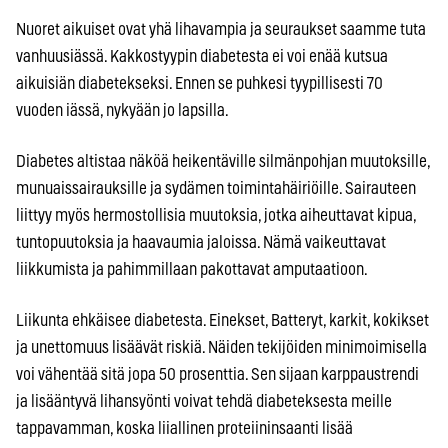
Nuoret aikuiset ovat yhä lihavampia ja seuraukset saamme tuta
vanhuusiässä. Kakkostyypin diabetesta ei voi enää kutsua
aikuisiän diabetekseksi. Ennen se puhkesi tyypillisesti 70
vuoden iässä, nykyään jo lapsilla.
Diabetes altistaa näköä heikentäville silmänpohjan muutoksille,
munuaissairauksille ja sydämen toimintahäiriöille. Sairauteen
liittyy myös hermostollisia muutoksia, jotka aiheuttavat kipua,
tuntopuutoksia ja haavaumia jaloissa. Nämä vaikeuttavat
liikkumista ja pahimmillaan pakottavat amputaatioon.
Liikunta ehkäisee diabetesta. Einekset, Batteryt, karkit, kokikset
ja unettomuus lisäävät riskiä. Näiden tekijöiden minimoimisella
voi vähentää sitä jopa 50 prosenttia. Sen sijaan karppaustrendi
ja lisääntyvä lihansyönti voivat tehdä diabeteksesta meille
tappavamman, koska liiallinen proteiininsaanti lisää