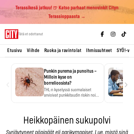
Terassikesä jatkuu! 🍺 Katso parhaat menovinkit Cityn
Terassioppaasta →
Skip
Tätä et odottanut
to
content
Etusivu
Viihde
Ruoka ja ravintolat
Ihmissuhteet
SYÖ!-vii
Punkin purema ja punoitus –
Milloin kyse on
‹
›
borrelioosista?
THL:n kyselyssä suomalaiset
arvioivat punkkitaudin riskin noin
kymmenkertaiseksi…
Heikkopäinen sukupolvi
Syrjäytyneet pöpipäät eli parikymppiset. Lue, mistä sinä