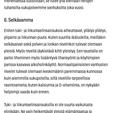
menettäessä suosiotaan, se tulee yhä viemään hengen
tuhansilta sukupolvemme vanhuksilta joka vuosi.
6. Selkävamma
Eniten tuki- ja liikuntaelinsairauksia aiheuttavat, yllätys yllätys,
ylipaino ja liikunnan puute. Kuten suurilla ikäluokilla, meilläkin
selkävaivat sekä polven ja lonkan nivelrikot tulevat olemaan
yleisiä. Myös niveliä jäykistävä kihti yleistyy. Sen taustalla on
paitsi lihominen myös lisääntyvä lihansyönti ja köyhimpien
parissa kasvava alkoholinkäyttö. Normaalipainoisten vanhusten
nivelet tulevat olemaan keskimäärin paremmassa kunnossa
kuin aiemmilla sukupolvilla, sillä nivelille tarpeellisia
ravintoaineita, kuten kalsiumia ja D-vitamiinia, on nykyään
helpompi saada kuin ennen.
Tuki- ja liikuntaelinsairauksilla ei ole suurta vaikutusta
elinikään. Ne vain heikentävät yleistä elämänlaatua ja