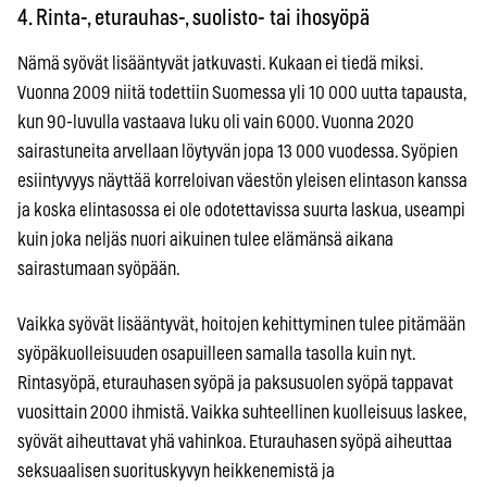
4. Rinta-, eturauhas-, suolisto- tai ihosyöpä
Nämä syövät lisääntyvät jatkuvasti. Kukaan ei tiedä miksi.
Vuonna 2009 niitä todettiin Suomessa yli 10 000 uutta tapausta,
kun 90-luvulla vastaava luku oli vain 6000. Vuonna 2020
sairastuneita arvellaan löytyvän jopa 13 000 vuodessa. Syöpien
esiintyvyys näyttää korreloivan väestön yleisen elintason kanssa
ja koska elintasossa ei ole odotettavissa suurta laskua, useampi
kuin joka neljäs nuori aikuinen tulee elämänsä aikana
sairastumaan syöpään.
Vaikka syövät lisääntyvät, hoitojen kehittyminen tulee pitämään
syöpäkuolleisuuden osapuilleen samalla tasolla kuin nyt.
Rintasyöpä, eturauhasen syöpä ja paksusuolen syöpä tappavat
vuosittain 2000 ihmistä. Vaikka suhteellinen kuolleisuus laskee,
syövät aiheuttavat yhä vahinkoa. Eturauhasen syöpä aiheuttaa
seksuaalisen suorituskyvyn heikkenemistä ja