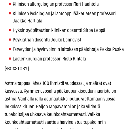
Kliinisen allergologian professori Tari Haahtela
Kliinisen fysiologian ja isotooppilääketieteen professori
Jaakko Hartiala
Hyksin syöpätautien klinikan dosentti Sirpa Leppä
Psykiatrian dosentti Jouko Lönnqvist
Terveyden ja hyvinvoinnin laitoksen pääjohtaja Pekka Puska
Lastenkirurgian professori Risto Rintala
[/BOXSTORY]
Astma tappaa lähes 100 ihmistä vuodessa, ja määrät ovat
kasvussa. Kymmenesosalla pääkaupunkiseudun nuorista on
astma. Vanhalla iällä astmaatikko joutuu viettämään vuosia
letkuissa kituen. Paljon tappavampi on joka viidettä
tupakoitsijaa uhkaava keuhkoahtaumatauti. Vaikka
keuhkoahtaumatauti saattaa harvinaistua tupakoinnin