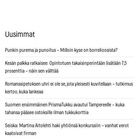
Uusimmat
Punkin purema ja punoitus – Milloin kyse on borrelioosista?
Kesän palkka ratkaisee: Opintotuen takaisinperintään lisätään 7,5
prosenttia – näin sen välttää
Romanssipetoksen uhri ei ole se, jota yleisesti kuvitellaan – tutkimus
kertoo, kuka lankeaa
Suomen ensimmäinen PrismaTukku avautui Tampereelle – kuka
tahansa pääsee ostoksille ilman tukkukorttia
Seiska: Martina Aitolehti haki yhtiönsä konkurssiin – vanhat verot
kaatoivat firman