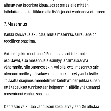
aiheuttavat kroonista kipua. Jos et tee asialle mitään
laihduttamalla tai liikkumalla lisää, joudut vanhana vuoteeseen.
7. Masennus
Kaikki kärsivät alakulosta, mutta masennus sairautena on
todellinen ongelma.
Vai onko jokin muuttunut? Eurooppalaiset tutkimukset
osoittavat, että masennusta esiintyy länsimaissa yhä
vähemmän. Niin Suomessakin. Voi olla, ettei masennus tule
olemaan meille yhtä vakava ongelma kuin nykyvanhuksille.
Toisaalta diagnoosimenetelmien kehittyminen johtaa siihen,
että tapaukset tunnistetaan helpommin. Tällöin yhä useampi
masentunut vanhus saa apua.
Depressio vaikuttaa vanhuksen koko terveyteen. Se altistaa