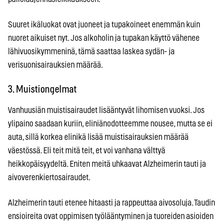
Suuret ikäluokat ovat juoneet ja tupakoineet enemmän kuin
nuoret aikuiset nyt. Jos alkoholin ja tupakan käyttö vähenee
lähivuosikymmeninä, tämä saattaa laskea sydän- ja
verisuonisairauksien määrää.
3. Muistiongelmat
Vanhuusiän muistisairaudet lisääntyvät lihomisen vuoksi. Jos
ylipaino saadaan kuriin, eliniänodotteemme nousee, mutta se ei
auta, sillä korkea elinikä lisää muistisairauksien määrää
väestössä. Eli teit mitä teit, et voi vanhana välttyä
heikkopäisyydeltä. Eniten meitä uhkaavat Alzheimerin tauti ja
aivoverenkiertosairaudet.
Alzheimerin tauti etenee hitaasti ja rappeuttaa aivosoluja. Taudin
ensioireita ovat oppimisen työlääntyminen ja tuoreiden asioiden