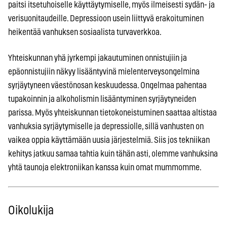
paitsi itsetuhoiselle käyttäytymiselle, myös ilmeisesti sydän- ja
verisuonitaudeille. Depressioon usein liittyvä erakoituminen
heikentää vanhuksen sosiaalista turvaverkkoa.
Yhteiskunnan yhä jyrkempi jakautuminen onnistujiin ja
epäonnistujiin näkyy lisääntyvinä mielenterveysongelmina
syrjäytyneen väestönosan keskuudessa. Ongelmaa pahentaa
tupakoinnin ja alkoholismin lisääntyminen syrjäytyneiden
parissa. Myös yhteiskunnan tietokoneistuminen saattaa altistaa
vanhuksia syrjäytymiselle ja depressiolle, sillä vanhusten on
vaikea oppia käyttämään uusia järjestelmiä. Siis jos tekniikan
kehitys jatkuu samaa tahtia kuin tähän asti, olemme vanhuksina
yhtä taunoja elektroniikan kanssa kuin omat mummomme.
Oikolukija