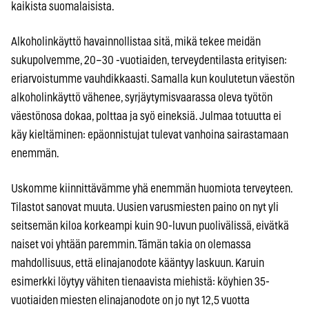
kaikista suomalaisista.
Alkoholinkäyttö havainnollistaa sitä, mikä tekee meidän
sukupolvemme, 20–30 -vuotiaiden, terveydentilasta erityisen:
eriarvoistumme vauhdikkaasti. Samalla kun koulutetun väestön
alkoholinkäyttö vähenee, syrjäytymisvaarassa oleva työtön
väestönosa dokaa, polttaa ja syö eineksiä. Julmaa totuutta ei
käy kieltäminen: epäonnistujat tulevat vanhoina sairastamaan
enemmän.
Uskomme kiinnittävämme yhä enemmän huomiota terveyteen.
Tilastot sanovat muuta. Uusien varusmiesten paino on nyt yli
seitsemän kiloa korkeampi kuin 90-luvun puolivälissä, eivätkä
naiset voi yhtään paremmin. Tämän takia on olemassa
mahdollisuus, että elinajanodote kääntyy laskuun. Karuin
esimerkki löytyy vähiten tienaavista miehistä: köyhien 35-
vuotiaiden miesten elinajanodote on jo nyt 12,5 vuotta