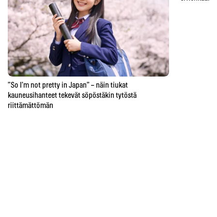
”So I’m not pretty in Japan” – näin tiukat
kauneusihanteet tekevät söpöstäkin tytöstä
riittämättömän