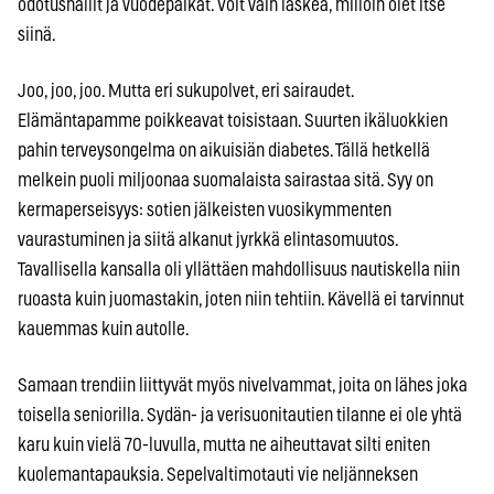
odotushallit ja vuodepaikat. Voit vain laskea, milloin olet itse
siinä.
Joo, joo, joo. Mutta eri sukupolvet, eri sairaudet.
Elämäntapamme poikkeavat toisistaan. Suurten ikäluokkien
pahin terveysongelma on aikuisiän diabetes. Tällä hetkellä
melkein puoli miljoonaa suomalaista sairastaa sitä. Syy on
kermaperseisyys: sotien jälkeisten vuosikymmenten
vaurastuminen ja siitä alkanut jyrkkä elintasomuutos.
Tavallisella kansalla oli yllättäen mahdollisuus nautiskella niin
ruoasta kuin juomastakin, joten niin tehtiin. Kävellä ei tarvinnut
kauemmas kuin autolle.
Samaan trendiin liittyvät myös nivelvammat, joita on lähes joka
toisella seniorilla. Sydän- ja verisuonitautien tilanne ei ole yhtä
karu kuin vielä 70-luvulla, mutta ne aiheuttavat silti eniten
kuolemantapauksia. Sepelvaltimotauti vie neljänneksen