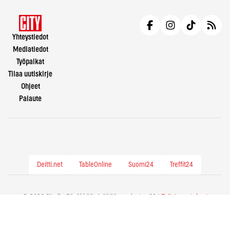
Yhteystiedot
Mediatiedot
Työpaikat
Tilaa uutiskirje
Ohjeet
Palaute
Deitti.net
TableOnline
Suomi24
Treffit24
© 2026 City.fi - Räväkkää sisältöä vuodesta -86 |
Evästeasetukset