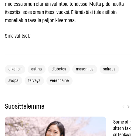
mielessä oman elämän valintoja tehdessä. Mutta pidä huolta
itsestäsi edes oman itsesi vuoksi. Elämästäsi tulee silloin
monellakin tavalla paljon kivempaa.
Sinä valitset.”
alkoholi
astma
diabetes
masennus
sairaus
syöpä
terveys
verenpaine
‹
›
Suosittelemme
Some oli vä
sitten faktat
sittenkään o