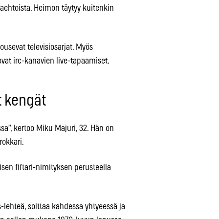
ehtoista. Heimon täytyy kuitenkin
usevat televisiosarjat. Myös
ovat irc-kanavien live-tapaamiset.
ät kengät
a”, kertoo Miku Majuri, 32. Hän on
rokkari.
sen fiftari-nimityksen perusteella
ls-lehteä, soittaa kahdessa yhtyeessä ja