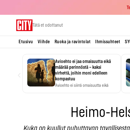
T
Skip
Tätä et odottanut
to
content
Etusivu
Viihde
Ruoka ja ravintolat
Ihmissuhteet
SY
Avioehto ei jaa omaisuutta eikä
määrää perinnöstä – kaksi
‹
virhettä, joihin moni edelleen
kompastuu
Avioehto ei siirrä omaisuutta eikä
ratkaise perintöasioita.
Heimo-Hels
Kuka on kuullut puhuttavan tavallisesta