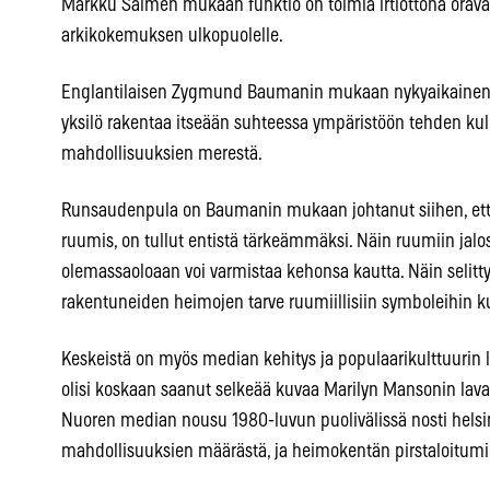
Markku Salmen mukaan funktio on toimia irtiottona orav
arkikokemuksen ulkopuolelle.
Englantilaisen Zygmund Baumanin mukaan nykyaikainen ide
yksilö rakentaa itseään suhteessa ympäristöön tehden kul
mahdollisuuksien merestä.
Runsaudenpula on Baumanin mukaan johtanut siihen, ett
ruumis, on tullut entistä tärkeämmäksi. Näin ruumiin jal
olemassaoloaan voi varmistaa kehonsa kautta. Näin selitty
rakentuneiden heimojen tarve ruumiillisiin symboleihin ku
Keskeistä on myös median kehitys ja populaarikulttuurin
olisi koskaan saanut selkeää kuvaa Marilyn Mansonin lava
Nuoren median nousu 1980-luvun puolivälissä nosti helsin
mahdollisuuksien määrästä, ja heimokentän pirstaloitumi