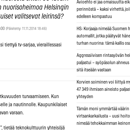
Avioehto ei jaa omaisuutta ei
n nuorisoheimoa Helsingin
perinnöstä – kaksi virhettä, jo
set valitsevat leirinsä?
edelleen kompastuu
:00
HS: Korjaaja nimeää Suomen
(Päivitetty: 11.11.2014 18:46)
automallit, jotka päätyvät hän
turhan nuorina: tämä kallis os
i tiettyä tv-sarjaa, vieraillessasi
Aggressiivisen rintasyövän he
paljastui – syöpäsolun ahneus
sitä itseään vastaan
Korvien soiminen voi liittyä 
47 349 ihmisen aineisto paljas
jatkuvuuden turvaamiseen. Kun
yhteyden
selle ja nautinnolle. Kaupunkilaiset
Tämän moni ymmärtää väärin
avan varaan.
virtsankarkailusta – uusi hoit
nimeää tehokkaimman keino
 tietää teknokulttuurin yhteisöjä