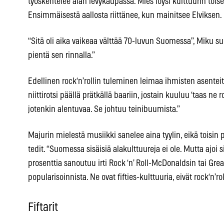
työskentelee alan levykaupassa. Mies löysi kulttuurin toi
Ensimmäisestä aallosta riittänee, kun mainitsee Elviksen.
“Sitä oli aika vaikeaa välttää 70-luvun Suomessa”, Miku su
pientä sen rinnalla.”
Edellinen rock‘n’rollin tuleminen leimaa ihmisten asenteit
niittirotsi päällä prätkällä baariin, jostain kuuluu ‘taas n
jotenkin alentuvaa. Se johtuu teinibuumista.”
Majurin mielestä musiikki sanelee aina tyylin, eikä toisin 
tedit. “Suomessa sisäisiä alakulttuureja ei ole. Mutta ajoi s
prosenttia sanoutuu irti Rock ‘n’ Roll-McDonaldsin tai Gre
popularisoinnista. Ne ovat fifties-kulttuuria, eivät rock‘n’rol
Fiftarit