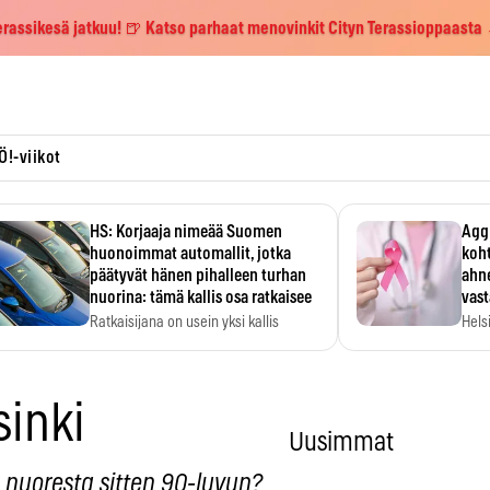
erassikesä jatkuu! 🍺 Katso parhaat menovinkit Cityn Terassioppaasta
Ö!-viikot
HS: Korjaaja nimeää Suomen
Aggr
huonoimmat automallit, jotka
koht
päätyvät hänen pihalleen turhan
ahne
nuorina: tämä kallis osa ratkaisee
vas
Ratkaisijana on usein yksi kallis
Hels
komponentti.
MYC-
hida
inki
Uusimmat
 nuoresta sitten 90-luvun?