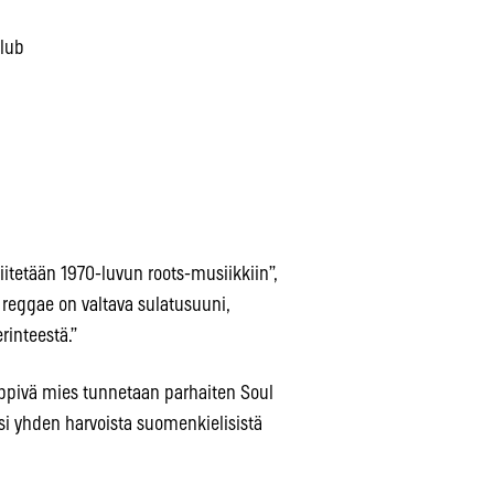
club
iitetään 1970-luvun roots-musiikkiin”,
 reggae on valtava sulatusuuni,
rinteestä.”
ppivä mies tunnetaan parhaiten Soul
isi yhden harvoista suomenkielisistä