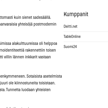
Kumppanit
ttomasti kuin sienet sadesäällä.
umanvaraisia yhteisöjä postmodernin
Deitti.net
TableOnline
simissa alakulttuureissa oli helppoa
Suomi24
moidentiteettiä rakennettiin toisen
i villin lännen inkkarit vastaan
teenkymmeneen. Sotaisista asetelmista
juuri ole kiinnostuneita toisistaan.
ta. Tunnetta luodaan yhteisten