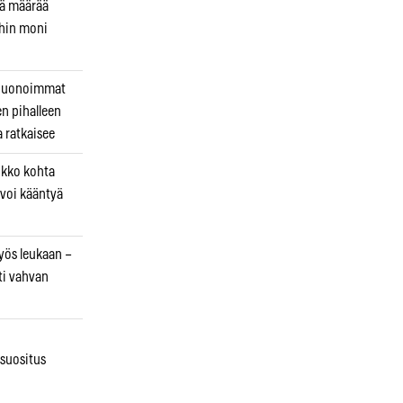
kä määrää
ihin moni
 huonoimmat
en pihalleen
a ratkaisee
ikko kohta
 voi kääntyä
myös leukaan –
ti vahvan
osuositus
n