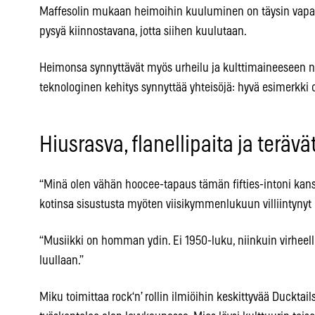
Maffesolin mukaan heimoihin kuuluminen on täysin vapaa
pysyä kiinnostavana, jotta siihen kuulutaan.
Heimonsa synnyttävät myös urheilu ja kulttimaineeseen no
teknologinen kehitys synnyttää yhteisöjä: hyvä esimerkki 
Hiusrasva, flanellipaita ja teräv
“Minä olen vähän hoocee-tapaus tämän fifties-intoni kanss
kotinsa sisustusta myöten viisikymmenlukuun villiintynyt 
“Musiikki on homman ydin. Ei 1950-luku, niinkuin virheelli
luullaan.”
Miku toimittaa rock‘n’ rollin ilmiöihin keskittyvää Ducktai