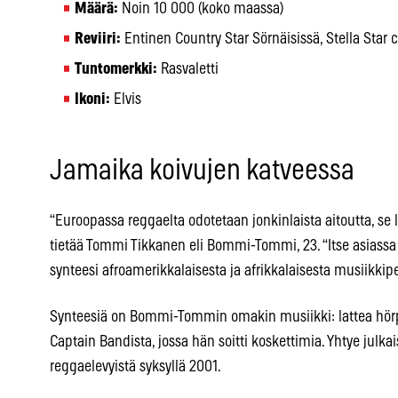
Määrä:
Noin 10 000 (koko maassa)
Reviiri:
Entinen Country Star Sörnäisissä, Stella Star 
Tuntomerkki:
Rasvaletti
Ikoni:
Elvis
Jamaika koivujen katveessa
“Euroopassa reggaelta odotetaan jonkinlaista aitoutta, se l
tietää Tommi Tikkanen eli Bommi-Tommi, 23. “Itse asiassa
synteesi afroamerikkalaisesta ja afrikkalaisesta musiikkipe
Synteesiä on Bommi-Tommin omakin musiikki: lattea hör
Captain Bandista, jossa hän soitti koskettimia. Yhtye julka
reggaelevyistä syksyllä 2001.