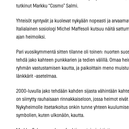
tutkinut Markku “Cosmo” Salmi.
Yhteisöt syntyvät ja kuolevat nykyään nopeasti ja arvaama
Italialainen sosiologi Michel Maffesoli kutsuu näitä satt
ajan heimoiksi.
Pari vuosikymmentä sitten tilanne oli toinen: nuorten suo
tehdä jako kahteen punkkarien ja tedien välillä. Omaa hei
ryhmän vastustamisen kautta, ja paikoittain meno muistutt
länkkärit -asetelmaa.
2000-luvulla jako tehdään kahden sijasta vähintään kah
on siirrytty rauhaisaan rinnakkaiseloon, jossa heimot eivät 
Nykyheimolle itsetarkoitus onkin tunne yhteen kuulumises
symbolien, kuten ulkonäön, kautta.