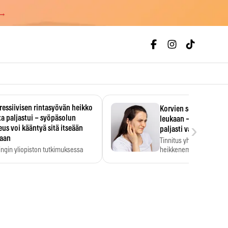
 →
essiivisen rintasyövän heikko
Korvien soiminen voi 
a paljastui – syöpäsolun
leukaan – 47 349 ihmi
›
us voi kääntyä sitä itseään
paljasti vahvan yhtey
taan
Tinnitus yhdistetään ku
ingin yliopiston tutkimuksessa
heikkenemiseen. Meta-a
aktiivisen rintasyövän kasvu
kertoo, että myös…
stui.