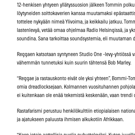
12-henkisen yhtyeen yllätyssuosion jälkeen Tommin polku
löytyneiden soittokaverien kanssa muutamaksi epästaattis
tottelee nykyään nimeä Ylivoima, ja keikkailu jatkuu. To
lastenlevyä, vetää omaa ohjelmaa Radio Helsingissä, ja yksi
soundina. Sana tarkoittaa soundsystemia, eli muutaman 
Reggaen katsotaan syntyneen Studio One -levy-yhtiössä vaj
vähemmän tunnetuksi kuin suurin tähtensä Bob Marley.
“Reggae ja rastauskonto eivät ole yksi yhteen”, Bommi-To
omia dreadlocksejaan. Kolmannen vuosituhannen pohjolassa
ei kuitenkaan ole enää tekemistä keskenään, vaan trendi 
Rastafarismi perustuu henkilökulttiin etiopialaisen nationa
ja ajatukseen paluusta ihmisen alkukotiin Afrikkaan.