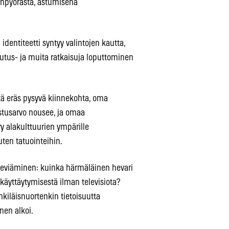
anpyörästä, astumisena
ntiteetti syntyy valintojen kautta,
utus- ja muita ratkaisuja loputtominen
ä eräs pysyvä kiinnekohta, oma
ostusarvo nousee, ja omaa
y alakulttuurien ympärille
ten tatuointeihin.
 leviäminen: kuinka härmäläinen hevari
käyttäytymisestä ilman televisiota?
kiläisnuortenkin tietoisuutta
nen alkoi.