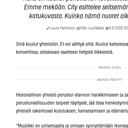
Emme mekään. City esittelee seitsemä
katukuvasta. Kuinka nämä nuoret aikui
Laura Halminen
Ville Juurikkala
6.6.2003 00
Sinä kuulut yhteisöön. Et voi välttyä siltä. Kuulut katsoessas
konsertissa, ostaessasi vaatteesi tietystä liikkeestä.
Historiallinen yhteisö perustui elannon hankkimiseen ja 
perusturvallisuuden tarpeet täyttyvät, jää tilaa henkistymi
yhteisöt rakentuvat kulutuksen, harrastamisen ja elämänt
“Musiikki on universaalia ja omiaan synnyttämään ikoneja”,