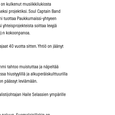
 on kulkenut musiikkilukiosta
eksi projektiksi. Soul Captain Band
mmi tuottaa Paukkumaissi-yhtyeen
 yhteisprojekteista soittaa levyjä
dj:n kokoonpanoa.
aat 40 vuotta sitten. Yhtiö on jäänyt
mmi tahtoo muistuttaa ja näpeltää
 hiustyylillä ja alkuperäiskulttuurilla
on päässyt leviämään.
listijohtajan Haile Selassien ympärille