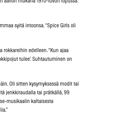
sen aallon mukana 1970-luvun lopussa.
mmaa syitä intoonsa. “Spice Girls oli
a rokkareihin edelleen. “Kun ajaa
e rokkipojut tulee’. Suhtautuminen on
päin. Oli sitten kysymyksessä modit tai
itä jenkkiraudalla tai prätkällä, 99
ase-musikaalin kaltaisesta
lia.”