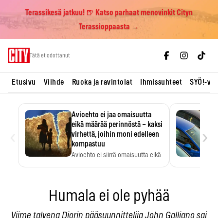
Terassikesä jatkuu! 🍺 Katso parhaat menovinkit Cityn
Terassioppaasta →
Skip
Tätä et odottanut
to
content
Etusivu
Viihde
Ruoka ja ravintolat
Ihmissuhteet
SYÖ!-vii
Avioehto ei jaa omaisuutta
eikä määrää perinnöstä – kaksi
‹
›
virhettä, joihin moni edelleen
kompastuu
Avioehto ei siirrä omaisuutta eikä
ratkaise perintöasioita.
Humala ei ole pyhää
Viime talvena Diorin pääsuunnittelija John Galliano sai