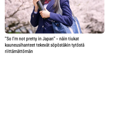
”So I’m not pretty in Japan” – näin tiukat
kauneusihanteet tekevät söpöstäkin tytöstä
riittämättömän