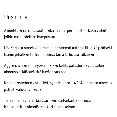
Uusimmat
Avioehto ei jaa omaisuutta eikä määrää perinnöstä – kaksi virhettä,
joihin moni edelleen kompastuu
HS: Korjaaja nimeää Suomen huonoimmat automallit, jotka päätyvät
hänen pihalleen turhan nuorina: tämä kallis osa ratkaisee
Aggressiivisen rintasyövän heikko kohta paljastui – syöpäsolun
ahneus voi kääntyä sitä itseään vastaan
Korvien soiminen voi liittyä myös leukaan – 47 349 ihmisen aineisto
paljasti vahvan yhteyden
Tämän moni ymmärtää väärin virtsankarkailusta – uusi
hoitosuositus nimeää tehokkaimman keinon