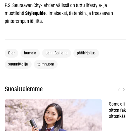
P.S. Seuraavan City-lehden välissä on tuttu lifestyle- ja
muotilehti
Styleguide
. Ilmaiseksi, tietenkin, ja freesaavan
pintarempan jäljiltä.
Dior
humala
John Galliano
pääkirjoitus
suunnittelija
toimhuom
‹
›
Suosittelemme
Some oli vä
sitten faktat
sittenkään o