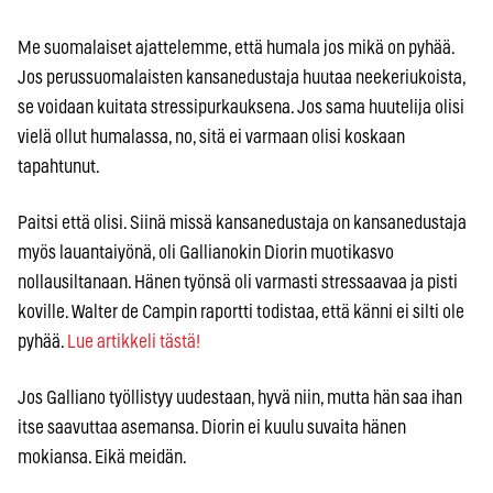
Me suomalaiset ajattelemme, että humala jos mikä on pyhää.
Jos perussuomalaisten kansanedustaja huutaa neekeriukoista,
se voidaan kuitata stressipurkauksena. Jos sama huutelija olisi
vielä ollut humalassa, no, sitä ei varmaan olisi koskaan
tapahtunut.
Paitsi että olisi. Siinä missä kansanedustaja on kansanedustaja
myös lauantaiyönä, oli Gallianokin Diorin muotikasvo
nollausiltanaan. Hänen työnsä oli varmasti stressaavaa ja pisti
koville. Walter de Campin raportti todistaa, että känni ei silti ole
pyhää.
Lue artikkeli tästä!
Jos Galliano työllistyy uudestaan, hyvä niin, mutta hän saa ihan
itse saavuttaa asemansa. Diorin ei kuulu suvaita hänen
mokiansa. Eikä meidän.