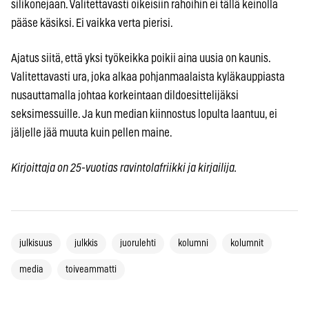
silikonejaan. Valitettavasti oikeisiin rahoihin ei tällä keinolla
pääse käsiksi. Ei vaikka verta pierisi.
Ajatus siitä, että yksi työkeikka poikii aina uusia on kaunis.
Valitettavasti ura, joka alkaa pohjanmaalaista kyläkauppiasta
nusauttamalla johtaa korkeintaan dildoesittelijäksi
seksimessuille. Ja kun median kiinnostus lopulta laantuu, ei
jäljelle jää muuta kuin pellen maine.
Kirjoittaja on 25-vuotias ravintolafriikki ja kirjailija.
julkisuus
julkkis
juorulehti
kolumni
kolumnit
media
toiveammatti