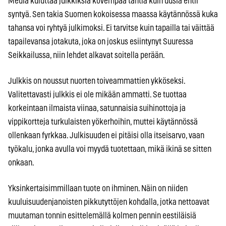
Media kuluttaa julkkiksia kovempaa tahtia kuin uusia ehtii
syntyä. Sen takia Suomen kokoisessa maassa käytännössä kuka
tahansa voi ryhtyä julkimoksi. Ei tarvitse kuin tapailla tai väittää
tapailevansa jotakuta, joka on joskus esiintynyt Suuressa
Seikkailussa, niin lehdet alkavat soitella perään.
Julkkis on noussut nuorten toiveammattien ykköseksi.
Valitettavasti julkkis ei ole mikään ammatti. Se tuottaa
korkeintaan ilmaista viinaa, satunnaisia suihinottoja ja
vippikortteja turkulaisten yökerhoihin, muttei käytännössä
ollenkaan fyrkkaa. Julkisuuden ei pitäisi olla itseisarvo, vaan
työkalu, jonka avulla voi myydä tuotettaan, mikä ikinä se sitten
onkaan.
Yksinkertaisimmillaan tuote on ihminen. Näin on niiden
kuuluisuudenjanoisten pikkutyttöjen kohdalla, jotka nettoavat
muutaman tonnin esittelemällä kolmen pennin eestiläisiä