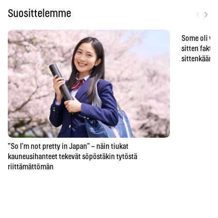
‹
›
Suosittelemme
Some oli vä
sitten faktat
sittenkään o
”So I’m not pretty in Japan” – näin tiukat
kauneusihanteet tekevät söpöstäkin tytöstä
riittämättömän