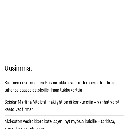
Uusimmat
Suomen ensimmäinen PrismaTukku avautui Tampereelle – kuka
tahansa pääsee ostoksille ilman tukkukorttia
Seiska: Martina Aitolehti haki yhtiönsä konkurssiin – vanhat verot
kaatoivat firman
Maksuton vesirokkorokote laajeni nyt myös aikuisille – tarkista,
kuulutko riskiryhmään