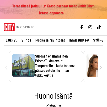
Terassikesä jatkuu! 🍺 Katso parhaat menovinkit Cityn
Terassioppaasta →
Skip
Tätä et odottanut
to
content
Etusivu
Viihde
Ruoka ja ravintolat
Ihmissuhteet
SYÖ!-vii
Suomen ensimmäinen
PrismaTukku avautui
‹
›
Tampereelle – kuka tahansa
pääsee ostoksille ilman
tukkukorttia
Ostoksille tarvitse tukkukorttia,
mutta yksikköhinta kannattaa
tarkistaa itse.
Huono isäntä
Kolumni