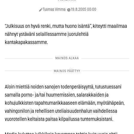
Tuomas Vimma
19.8.2005 00:00
“Julkisuus on hyvä renki, mutta huono isäntä”, kiteytti maailmaa
nähnyt ystäväni selaillessamme juorulehtiä
kantakapakassamme.
Aloin miettiä noiden sanojen todenperäisyyttä, tutustuessani
samalla porno- ja/tai huumemissien, salarakkaiden ja
kohujulkkisten tapahtumarikkaaseen elämään, myötähäpeän,
vahingonilon ja rehellisen uteliaisuudenhalun vaihdellessa
vuorotellen keltaista paitaa kilpailussa tuntemuksistani.