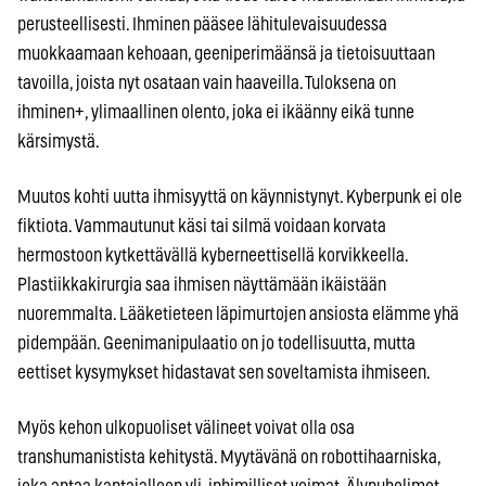
perusteellisesti. Ihminen pääsee lähitulevaisuudessa
muokkaamaan kehoaan, geeniperimäänsä ja tietoisuuttaan
tavoilla, joista nyt osataan vain haaveilla. Tuloksena on
ihminen+, ylimaallinen olento, joka ei ikäänny eikä tunne
kärsimystä.
Muutos kohti uutta ihmisyyttä on käynnistynyt. Kyberpunk ei ole
fiktiota. Vammautunut käsi tai silmä voidaan korvata
hermostoon kytkettävällä kyberneettisellä korvikkeella.
Plastiikkakirurgia saa ihmisen näyttämään ikäistään
nuoremmalta. Lääketieteen läpimurtojen ansiosta elämme yhä
pidempään. Geenimanipulaatio on jo todellisuutta, mutta
eettiset kysymykset hidastavat sen soveltamista ihmiseen.
Myös kehon ulkopuoliset välineet voivat olla osa
transhumanistista kehitystä. Myytävänä on robottihaarniska,