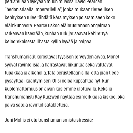
perustellaan nykyään muun muassa David Pearcen
”hedonistisella imperatiivilla”, jonka mukaan tieteellisen
kehityksen tulee tähdätä kärsimyksen poistamiseen koko
eläinkunnasta. Pearce uskoo eläintuotannon ongelman
ratkeavan itsestään, kunhan tutkijat saavat kehitettyä
keinotekoisesta lihasta kyllin hyvää ja halpaa.
Transhumanistit korostavat fyysisen terveyden arvoa. Monet
syövät ravintolisiä ja harrastavat liikuntaa sekä välttävät
tupakkaa ja alkoholia. Tätä perustellaan sillä, että pian tiede
pysäyttää ikääntymisen. Olisi noloa kupsahtaa nyt, kun
kuolemattomuus on aivan käsiemme ulottuvilla. Keksijä-
transhumanisti Ray Kurzweil näyttää esimerkkiä ja kiskoo joka
päivä satoja ravintolisätabletteja.
Jani Moliis ei ota transhumanismista stressiä: