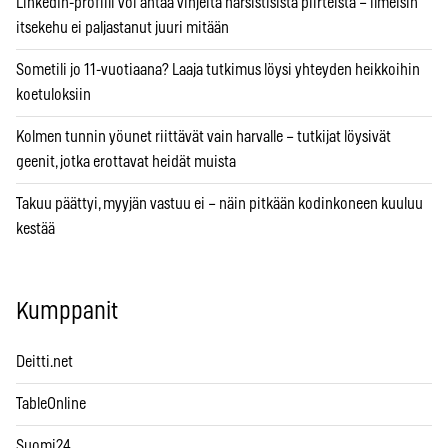
LinkedIn-profiili voi antaa vihjeitä narsistisista piirteistä – ilmeisin
itsekehu ei paljastanut juuri mitään
Sometili jo 11-vuotiaana? Laaja tutkimus löysi yhteyden heikkoihin
koetuloksiin
Kolmen tunnin yöunet riittävät vain harvalle – tutkijat löysivät
geenit, jotka erottavat heidät muista
Takuu päättyi, myyjän vastuu ei – näin pitkään kodinkoneen kuuluu
kestää
Kumppanit
Deitti.net
TableOnline
Suomi24