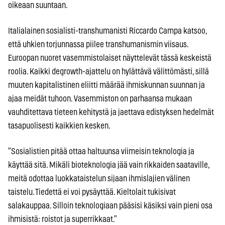
oikeaan suuntaan.
Italialainen sosialisti-transhumanisti Riccardo Campa katsoo,
että uhkien torjunnassa piilee transhumanismin viisaus.
Euroopan nuoret vasemmistolaiset näyttelevät tässä keskeistä
roolia. Kaikki degrowth-ajattelu on hylättävä välittömästi, sillä
muuten kapitalistinen eliitti määrää ihmiskunnan suunnan ja
ajaa meidät tuhoon. Vasemmiston on parhaansa mukaan
vauhditettava tieteen kehitystä ja jaettava edistyksen hedelmät
tasapuolisesti kaikkien kesken.
”Sosialistien pitää ottaa haltuunsa viimeisin teknologia ja
käyttää sitä. Mikäli bioteknologia jää vain rikkaiden saataville,
meitä odottaa luokkataistelun sijaan ihmislajien välinen
taistelu. Tiedettä ei voi pysäyttää. Kieltolait tukisivat
salakauppaa. Silloin teknologiaan pääsisi käsiksi vain pieni osa
ihmisistä: roistot ja superrikkaat.”