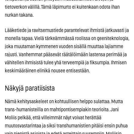
tietoverkon välillä. Tämä läpimurto ei kuitenkaan odota ihan
nurkan takana.
Lääketiede ja ravitsemustiede parantelevat ihmistä jatkuvasti ja
monella tapaa. Vielä tärkeämmässä roolissa on geeniteknologia,
joka muutaman kymmenen vuoden sisällä muuttaa lajiamme
rajusti. Vanhemmat pääsevät räätälöimään lastensa perimää ja
vähitellen ihmisistä tulee yhä terveempiä ja fiksumpia. Ihmisen
keskimääräinen elinikä nousee entisestään.
Näkyjä paratiisista
Nämä kehitysaskeleet on kohtuullisen helppo sulattaa. Mutta
trans-humanisteilla on mahtipontisempiakin teorioita. Jani
Moliis pelkää, että villeimmät näyt voivat herättää
muutosvastarintaa ja siksi transhumanistien pitäisi ensin puhua
vain pienistä asioista ja edetä asteittain suurempiin. Moliisin