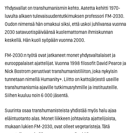
Yhdysvallat on transhumanismin kehto. Aatetta kehitti 1970-
luvulta alkaen tulevaisuudentutkimuksen professori FM-2030.
Oudon nimensä hän omaksui siksi, että uskoi juhlivansa vuonna
2030 satavuotispäiväänsä kuolemattoman ihmiskunnan
keskellä. Hän kuoli syöpään vuonna 2000.
FM-2030:n työtä ovat jatkaneet monet yhdysvaltalaiset ja
eurooppalaiset ajattelijat. Vuonna 1998 filosofit David Pearce ja
Nick Bostrom perustivat transhumanistiliiton, joka nykyisin
tunnetaan nimellä Humanity+. Liitto on kattojärjestö useille
transhumanismia ajaville tutkimusryhmille ja instituuteille.
Siihen kuuluu noin 6 000 jäsentä.
Suurinta osaa transhumanisteista yhdistää myös halu ajaa
eläintuotanto alas. Monet liikkeen johtavista ajattelijoista,
mukaan lukien FM-2030, ovat olleet vegetaristeja. Tätä