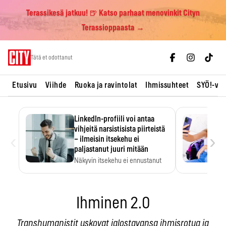
Terassikesä jatkuu! 🍺 Katso parhaat menovinkit Cityn
Terassioppaasta →
Skip
Tätä et odottanut
to
content
Etusivu
Viihde
Ruoka ja ravintolat
Ihmissuhteet
SYÖ!-vii
LinkedIn-profiili voi antaa
vihjeitä narsistisista piirteistä
‹
›
– ilmeisin itsekehu ei
paljastanut juuri mitään
Näkyvin itsekehu ei ennustanut
narsistisia piirteitä.
Ihminen 2.0
Transhumanistit uskovat jalostavansa ihmisrotua ja