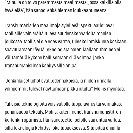
”Minulla on toivo paremmasta maailmasta, jossa kaikilla olisi
hyvä elää”, hän sanoo, ehkä hieman loukkaantuneena.
Transhumanistien maailmoja syleilevät spekulaatiot ovat
Moliisille vain eräitä tulevaisuudenskenaarioita monien
joukossa. Moliis ei ole edes varma, tuleeko ihmiskunta koskaan
saavuttamaan täyttä teknologista potentiaaliaan. Ihminen ei
välttämättä kykene hallitsemaan sitä voimaa, jonka
transhumanistinen kehitys sille antaa.
”Jonkinlaiset tuhot ovat todennäköisiä, ja niiden rinnalla
ydinpommit tulevat näyttämään pikku jutulta”, Moliis myöntää.
Tuhoisia teknologioita voisivat olla tappajavirus tai voimakas,
pahansuopa tekoäly. Moliis, kuten monet transhumanistit, on
kuitenkin optimisti. Hän sanoo, ettei pelolle saa antaa valtaa,
sillä teknologia kehittyy joka tapauksessa. Sitä pitää ohjailla