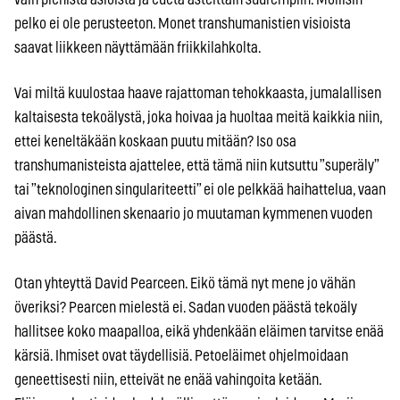
pelko ei ole perusteeton. Monet transhumanistien visioista
saavat liikkeen näyttämään friikkilahkolta.
Vai miltä kuulostaa haave rajattoman tehokkaasta, jumalallisen
kaltaisesta tekoälystä, joka hoivaa ja huoltaa meitä kaikkia niin,
ettei keneltäkään koskaan puutu mitään? Iso osa
transhumanisteista ajattelee, että tämä niin kutsuttu ”superäly”
tai ”teknologinen singulariteetti” ei ole pelkkää haihattelua, vaan
aivan mahdollinen skenaario jo muutaman kymmenen vuoden
päästä.
Otan yhteyttä David Pearceen. Eikö tämä nyt mene jo vähän
överiksi? Pearcen mielestä ei. Sadan vuoden päästä tekoäly
hallitsee koko maapalloa, eikä yhdenkään eläimen tarvitse enää
kärsiä. Ihmiset ovat täydellisiä. Petoeläimet ohjelmoidaan
geneettisesti niin, etteivät ne enää vahingoita ketään.