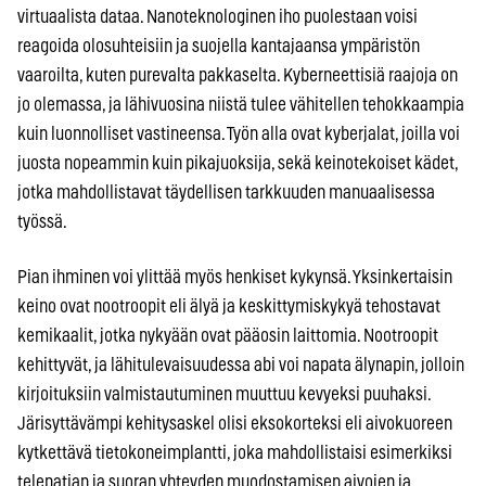
virtuaalista dataa. Nanoteknologinen iho puolestaan voisi
reagoida olosuhteisiin ja suojella kantajaansa ympäristön
vaaroilta, kuten purevalta pakkaselta. Kyberneettisiä raajoja on
jo olemassa, ja lähivuosina niistä tulee vähitellen tehokkaampia
kuin luonnolliset vastineensa. Työn alla ovat kyberjalat, joilla voi
juosta nopeammin kuin pikajuoksija, sekä keinotekoiset kädet,
jotka mahdollistavat täydellisen tarkkuuden manuaalisessa
työssä.
Pian ihminen voi ylittää myös henkiset kykynsä. Yksinkertaisin
keino ovat nootroopit eli älyä ja keskittymiskykyä tehostavat
kemikaalit, jotka nykyään ovat pääosin laittomia. Nootroopit
kehittyvät, ja lähitulevaisuudessa abi voi napata älynapin, jolloin
kirjoituksiin valmistautuminen muuttuu kevyeksi puuhaksi.
Järisyttävämpi kehitysaskel olisi eksokorteksi eli aivokuoreen
kytkettävä tietokoneimplantti, joka mahdollistaisi esimerkiksi
telepatian ja suoran yhteyden muodostamisen aivojen ja