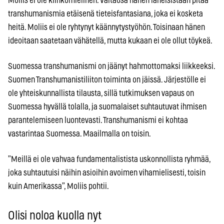
Moliis ei ole kiihkomielinen. Valtaosa hänen läheisistään pitää
transhumanismia etäisenä tieteisfantasiana, joka ei kosketa
heitä. Moliis ei ole ryhtynyt käännytystyöhön. Toisinaan hänen
ideoitaan saatetaan vähätellä, mutta kukaan ei ole ollut töykeä.
Suomessa transhumanismi on jäänyt hahmottomaksi liikkeeksi.
Suomen Transhumanistiliiton toiminta on jäissä. Järjestölle ei
ole yhteiskunnallista tilausta, sillä tutkimuksen vapaus on
Suomessa hyvällä tolalla, ja suomalaiset suhtautuvat ihmisen
parantelemiseen luontevasti. Transhumanismi ei kohtaa
vastarintaa Suomessa. Maailmalla on toisin.
”Meillä ei ole vahvaa fundamentalistista uskonnollista ryhmää,
joka suhtautuisi näihin asioihin avoimen vihamielisesti, toisin
kuin Amerikassa”, Moliis pohtii.
Olisi noloa kuolla nyt