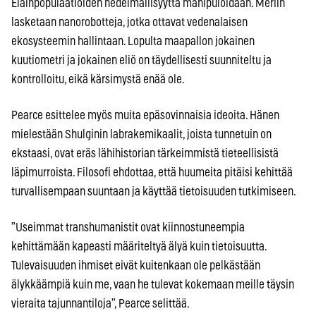
Eläinpopulaatioiden hedelmällisyyttä manipuloidaan. Meriin
lasketaan nanorobotteja, jotka ottavat vedenalaisen
ekosysteemin hallintaan. Lopulta maapallon jokainen
kuutiometri ja jokainen eliö on täydellisesti suunniteltu ja
kontrolloitu, eikä kärsimystä enää ole.
Pearce esittelee myös muita epäsovinnaisia ideoita. Hänen
mielestään Shulginin labrakemikaalit, joista tunnetuin on
ekstaasi, ovat eräs lähihistorian tärkeimmistä tieteellisistä
läpimurroista. Filosofi ehdottaa, että huumeita pitäisi kehittää
turvallisempaan suuntaan ja käyttää tietoisuuden tutkimiseen.
”Useimmat transhumanistit ovat kiinnostuneempia
kehittämään kapeasti määriteltyä älyä kuin tietoisuutta.
Tulevaisuuden ihmiset eivät kuitenkaan ole pelkästään
älykkäämpiä kuin me, vaan he tulevat kokemaan meille täysin
vieraita tajunnantiloja”, Pearce selittää.