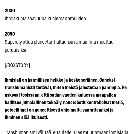
2030
Ihmiskunta saavuttaa kuolemattomuuden.
2050
Superäly ottaa planeetan haltuunsa ja maailma muuttuu
paratiisiksi.
[/BOXSTORY]
Ihmislaji on harmillisen heikko ja keskeneräinen. Onneksi
transhumanistit tietävät, miten meistä jalostetaan parempia. He
uskovat tosissaan, että sadan vuoden kuluessa maapalloa
hallitsee jumalallinen tekoäly, nanorobotit kontrolloivat meriä,
petoeläimet on geneettisesti ohjelmoitu vaarattomiksi ja
ihminen elää ikuisesti.
Transhumanismi väittää, että tiede tulee muuttamaan ihmislajia