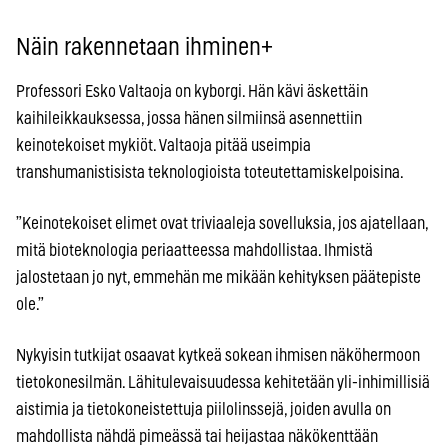
Näin rakennetaan ihminen+
Professori Esko Valtaoja on kyborgi. Hän kävi äskettäin
kaihileikkauksessa, jossa hänen silmiinsä asennettiin
keinotekoiset mykiöt. Valtaoja pitää useimpia
transhumanistisista teknologioista toteutettamiskelpoisina.
”Keinotekoiset elimet ovat triviaaleja sovelluksia, jos ajatellaan,
mitä bioteknologia periaatteessa mahdollistaa. Ihmistä
jalostetaan jo nyt, emmehän me mikään kehityksen päätepiste
ole.”
Nykyisin tutkijat osaavat kytkeä sokean ihmisen näköhermoon
tietokonesilmän. Lähitulevaisuudessa kehitetään yli-inhimillisiä
aistimia ja tietokoneistettuja piilolinssejä, joiden avulla on
mahdollista nähdä pimeässä tai heijastaa näkökenttään