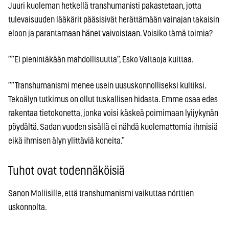
Juuri kuoleman hetkellä transhumanisti pakastetaan, jotta
tulevaisuuden lääkärit pääsisivät herättämään vainajan takaisin
eloon ja parantamaan hänet vaivoistaan. Voisiko tämä toimia?
””Ei pienintäkään mahdollisuutta”, Esko Valtaoja kuittaa.
””Transhumanismi menee usein uususkonnolliseksi kultiksi.
Tekoälyn tutkimus on ollut tuskallisen hidasta. Emme osaa edes
rakentaa tietokonetta, jonka voisi käskeä poimimaan lyijykynän
pöydältä. Sadan vuoden sisällä ei nähdä kuolemattomia ihmisiä
eikä ihmisen älyn ylittäviä koneita.”
Tuhot ovat todennäköisiä
Sanon Moliisille, että transhumanismi vaikuttaa nörttien
uskonnolta.