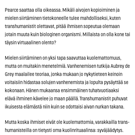
Pearce saattaa olla oikeassa. Mikäli aivojen kopioiminen ja
mielen siirtäminen tietokoneelle tulee mahdolliseksi, kuten
transhumanistit olettavat, pitää ihmisen sopeutua olemaan
jotain muuta kuin biologinen organismi. Millaista on olla kone tai
täysin virtuaalinen olento?
Mielen siirtäminen on yksi tapa saavuttaa kuolemattomuus,
mutta on muitakin menetelmiä. Vanhenemisen tutkija Aubrey de
Grey maalailee teoriaa, jonka mukaan jo nykytieteen keinoin
voitaisiin hidastaa solujen vanhenemista ja lopulta pysäyttää se
kokonaan. Hänen mukaansa ensimmäinen tuhatvuotiaaksi
elävä ihminen kävelee jo maan päällä. Transhumanistit puhuvat
ikuisesta elämästä niin kuin se odottaisi aivan nurkan takana.
Mutta koska ihmiset eivät ole kuolemattomia, varakkailla trans-
humanisteilla on tietysti oma kuolinrituaalinsa: syväjäädytys.