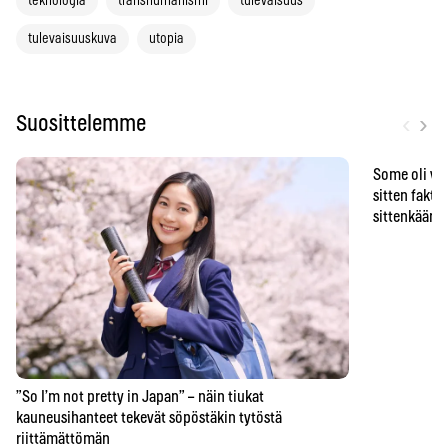
teknologia
transhumanismi
tulevaisuus
tulevaisuuskuva
utopia
‹
›
Suosittelemme
Some oli vä
sitten faktat
sittenkään o
”So I’m not pretty in Japan” – näin tiukat
kauneusihanteet tekevät söpöstäkin tytöstä
riittämättömän