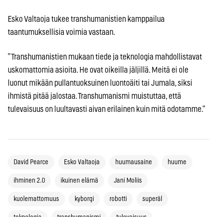
Esko Valtaoja tukee transhumanistien kamppailua
taantumuksellisia voimia vastaan.
”Transhumanistien mukaan tiede ja teknologia mahdollistavat
uskomattomia asioita. He ovat oikeilla jäljillä. Meitä ei ole
luonut mikään pullantuoksuinen luontoäiti tai Jumala, siksi
ihmistä pitää jalostaa. Transhumanismi muistuttaa, että
tulevaisuus on luultavasti aivan erilainen kuin mitä odotamme.”
David Pearce
Esko Valtaoja
huumausaine
huume
ihminen 2.0
ikuinen elämä
Jani Moliis
kuolemattomuus
kyborgi
robotti
superäl