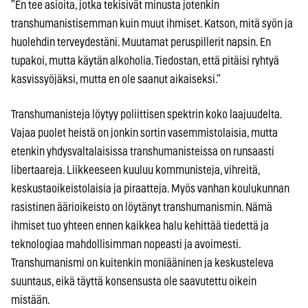
”En tee asioita, jotka tekisivät minusta jotenkin
transhumanistisemman kuin muut ihmiset. Katson, mitä syön ja
huolehdin terveydestäni. Muutamat peruspillerit napsin. En
tupakoi, mutta käytän alkoholia. Tiedostan, että pitäisi ryhtyä
kasvissyöjäksi, mutta en ole saanut aikaiseksi.”
Transhumanisteja löytyy poliittisen spektrin koko laajuudelta.
Vajaa puolet heistä on jonkin sortin vasemmistolaisia, mutta
etenkin yhdysvaltalaisissa transhumanisteissa on runsaasti
libertaareja. Liikkeeseen kuuluu kommunisteja, vihreitä,
keskustaoikeistolaisia ja piraatteja. Myös vanhan koulukunnan
rasistinen äärioikeisto on löytänyt transhumanismin. Nämä
ihmiset tuo yhteen ennen kaikkea halu kehittää tiedettä ja
teknologiaa mahdollisimman nopeasti ja avoimesti.
Transhumanismi on kuitenkin moniääninen ja keskusteleva
suuntaus, eikä täyttä konsensusta ole saavutettu oikein
mistään.