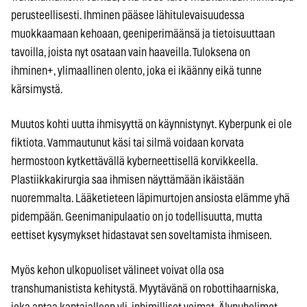
perusteellisesti. Ihminen pääsee lähitulevaisuudessa
muokkaamaan kehoaan, geeniperimäänsä ja tietoisuuttaan
tavoilla, joista nyt osataan vain haaveilla. Tuloksena on
ihminen+, ylimaallinen olento, joka ei ikäänny eikä tunne
kärsimystä.
Muutos kohti uutta ihmisyyttä on käynnistynyt. Kyberpunk ei ole
fiktiota. Vammautunut käsi tai silmä voidaan korvata
hermostoon kytkettävällä kyberneettisellä korvikkeella.
Plastiikkakirurgia saa ihmisen näyttämään ikäistään
nuoremmalta. Lääketieteen läpimurtojen ansiosta elämme yhä
pidempään. Geenimanipulaatio on jo todellisuutta, mutta
eettiset kysymykset hidastavat sen soveltamista ihmiseen.
Myös kehon ulkopuoliset välineet voivat olla osa
transhumanistista kehitystä. Myytävänä on robottihaarniska,