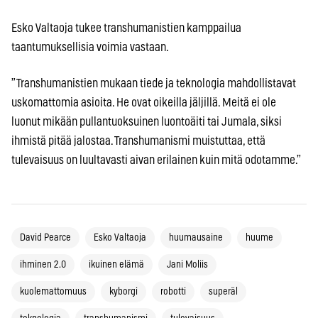
Esko Valtaoja tukee transhumanistien kamppailua
taantumuksellisia voimia vastaan.
”Transhumanistien mukaan tiede ja teknologia mahdollistavat
uskomattomia asioita. He ovat oikeilla jäljillä. Meitä ei ole
luonut mikään pullantuoksuinen luontoäiti tai Jumala, siksi
ihmistä pitää jalostaa. Transhumanismi muistuttaa, että
tulevaisuus on luultavasti aivan erilainen kuin mitä odotamme.”
David Pearce
Esko Valtaoja
huumausaine
huume
ihminen 2.0
ikuinen elämä
Jani Moliis
kuolemattomuus
kyborgi
robotti
superäl