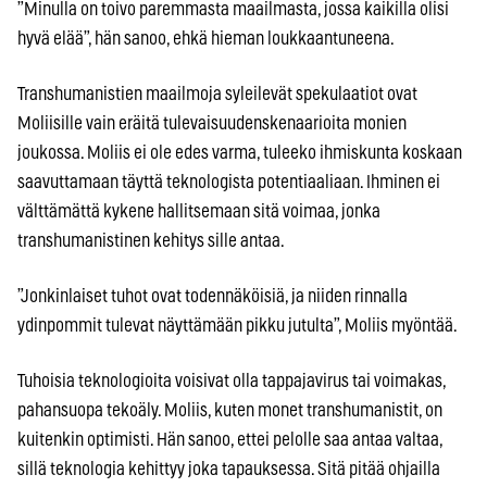
”Minulla on toivo paremmasta maailmasta, jossa kaikilla olisi
hyvä elää”, hän sanoo, ehkä hieman loukkaantuneena.
Transhumanistien maailmoja syleilevät spekulaatiot ovat
Moliisille vain eräitä tulevaisuudenskenaarioita monien
joukossa. Moliis ei ole edes varma, tuleeko ihmiskunta koskaan
saavuttamaan täyttä teknologista potentiaaliaan. Ihminen ei
välttämättä kykene hallitsemaan sitä voimaa, jonka
transhumanistinen kehitys sille antaa.
”Jonkinlaiset tuhot ovat todennäköisiä, ja niiden rinnalla
ydinpommit tulevat näyttämään pikku jutulta”, Moliis myöntää.
Tuhoisia teknologioita voisivat olla tappajavirus tai voimakas,
pahansuopa tekoäly. Moliis, kuten monet transhumanistit, on
kuitenkin optimisti. Hän sanoo, ettei pelolle saa antaa valtaa,
sillä teknologia kehittyy joka tapauksessa. Sitä pitää ohjailla