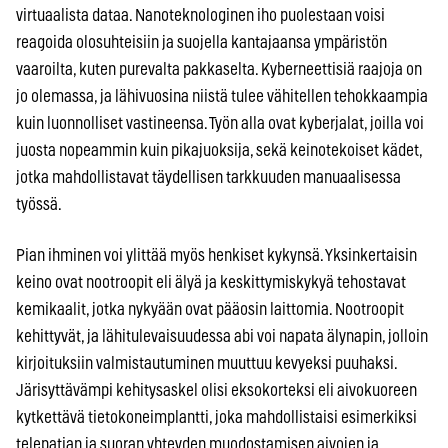
virtuaalista dataa. Nanoteknologinen iho puolestaan voisi
reagoida olosuhteisiin ja suojella kantajaansa ympäristön
vaaroilta, kuten purevalta pakkaselta. Kyberneettisiä raajoja on
jo olemassa, ja lähivuosina niistä tulee vähitellen tehokkaampia
kuin luonnolliset vastineensa. Työn alla ovat kyberjalat, joilla voi
juosta nopeammin kuin pikajuoksija, sekä keinotekoiset kädet,
jotka mahdollistavat täydellisen tarkkuuden manuaalisessa
työssä.
Pian ihminen voi ylittää myös henkiset kykynsä. Yksinkertaisin
keino ovat nootroopit eli älyä ja keskittymiskykyä tehostavat
kemikaalit, jotka nykyään ovat pääosin laittomia. Nootroopit
kehittyvät, ja lähitulevaisuudessa abi voi napata älynapin, jolloin
kirjoituksiin valmistautuminen muuttuu kevyeksi puuhaksi.
Järisyttävämpi kehitysaskel olisi eksokorteksi eli aivokuoreen
kytkettävä tietokoneimplantti, joka mahdollistaisi esimerkiksi
telepatian ja suoran yhteyden muodostamisen aivojen ja