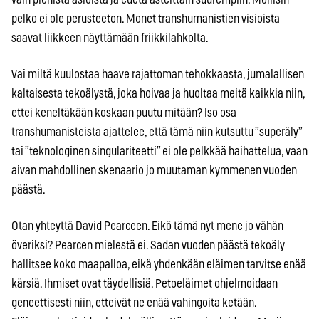
pelko ei ole perusteeton. Monet transhumanistien visioista
saavat liikkeen näyttämään friikkilahkolta.
Vai miltä kuulostaa haave rajattoman tehokkaasta, jumalallisen
kaltaisesta tekoälystä, joka hoivaa ja huoltaa meitä kaikkia niin,
ettei keneltäkään koskaan puutu mitään? Iso osa
transhumanisteista ajattelee, että tämä niin kutsuttu ”superäly”
tai ”teknologinen singulariteetti” ei ole pelkkää haihattelua, vaan
aivan mahdollinen skenaario jo muutaman kymmenen vuoden
päästä.
Otan yhteyttä David Pearceen. Eikö tämä nyt mene jo vähän
överiksi? Pearcen mielestä ei. Sadan vuoden päästä tekoäly
hallitsee koko maapalloa, eikä yhdenkään eläimen tarvitse enää
kärsiä. Ihmiset ovat täydellisiä. Petoeläimet ohjelmoidaan
geneettisesti niin, etteivät ne enää vahingoita ketään.