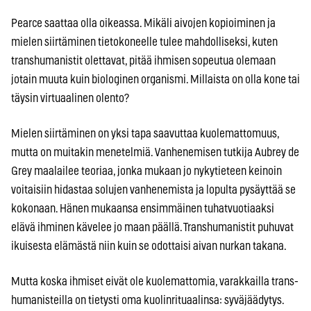
Pearce saattaa olla oikeassa. Mikäli aivojen kopioiminen ja
mielen siirtäminen tietokoneelle tulee mahdolliseksi, kuten
transhumanistit olettavat, pitää ihmisen sopeutua olemaan
jotain muuta kuin biologinen organismi. Millaista on olla kone tai
täysin virtuaalinen olento?
Mielen siirtäminen on yksi tapa saavuttaa kuolemattomuus,
mutta on muitakin menetelmiä. Vanhenemisen tutkija Aubrey de
Grey maalailee teoriaa, jonka mukaan jo nykytieteen keinoin
voitaisiin hidastaa solujen vanhenemista ja lopulta pysäyttää se
kokonaan. Hänen mukaansa ensimmäinen tuhatvuotiaaksi
elävä ihminen kävelee jo maan päällä. Transhumanistit puhuvat
ikuisesta elämästä niin kuin se odottaisi aivan nurkan takana.
Mutta koska ihmiset eivät ole kuolemattomia, varakkailla trans-
humanisteilla on tietysti oma kuolinrituaalinsa: syväjäädytys.