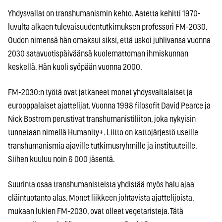
Yhdysvallat on transhumanismin kehto. Aatetta kehitti 1970-
luvulta alkaen tulevaisuudentutkimuksen professori FM-2030.
Oudon nimensä hän omaksui siksi, että uskoi juhlivansa vuonna
2030 satavuotispäiväänsä kuolemattoman ihmiskunnan
keskellä. Hän kuoli syöpään vuonna 2000.
FM-2030:n työtä ovat jatkaneet monet yhdysvaltalaiset ja
eurooppalaiset ajattelijat. Vuonna 1998 filosofit David Pearce ja
Nick Bostrom perustivat transhumanistiliiton, joka nykyisin
tunnetaan nimellä Humanity+. Liitto on kattojärjestö useille
transhumanismia ajaville tutkimusryhmille ja instituuteille.
Siihen kuuluu noin 6 000 jäsentä.
Suurinta osaa transhumanisteista yhdistää myös halu ajaa
eläintuotanto alas. Monet liikkeen johtavista ajattelijoista,
mukaan lukien FM-2030, ovat olleet vegetaristeja. Tätä