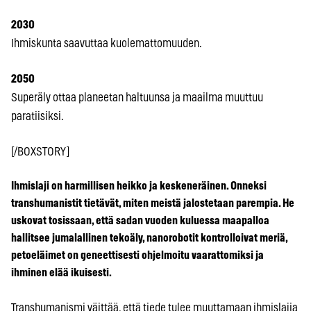
2030
Ihmiskunta saavuttaa kuolemattomuuden.
2050
Superäly ottaa planeetan haltuunsa ja maailma muuttuu
paratiisiksi.
[/BOXSTORY]
Ihmislaji on harmillisen heikko ja keskeneräinen. Onneksi
transhumanistit tietävät, miten meistä jalostetaan parempia. He
uskovat tosissaan, että sadan vuoden kuluessa maapalloa
hallitsee jumalallinen tekoäly, nanorobotit kontrolloivat meriä,
petoeläimet on geneettisesti ohjelmoitu vaarattomiksi ja
ihminen elää ikuisesti.
Transhumanismi väittää, että tiede tulee muuttamaan ihmislajia