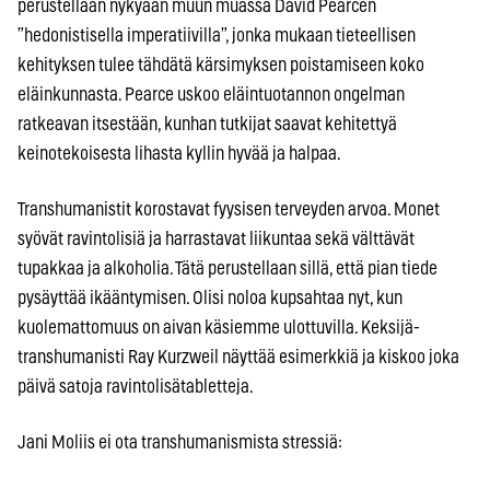
perustellaan nykyään muun muassa David Pearcen
”hedonistisella imperatiivilla”, jonka mukaan tieteellisen
kehityksen tulee tähdätä kärsimyksen poistamiseen koko
eläinkunnasta. Pearce uskoo eläintuotannon ongelman
ratkeavan itsestään, kunhan tutkijat saavat kehitettyä
keinotekoisesta lihasta kyllin hyvää ja halpaa.
Transhumanistit korostavat fyysisen terveyden arvoa. Monet
syövät ravintolisiä ja harrastavat liikuntaa sekä välttävät
tupakkaa ja alkoholia. Tätä perustellaan sillä, että pian tiede
pysäyttää ikääntymisen. Olisi noloa kupsahtaa nyt, kun
kuolemattomuus on aivan käsiemme ulottuvilla. Keksijä-
transhumanisti Ray Kurzweil näyttää esimerkkiä ja kiskoo joka
päivä satoja ravintolisätabletteja.
Jani Moliis ei ota transhumanismista stressiä: