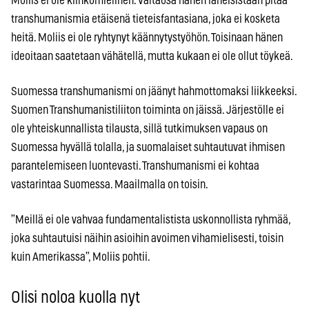
Moliis ei ole kiihkomielinen. Valtaosa hänen läheisistään pitää
transhumanismia etäisenä tieteisfantasiana, joka ei kosketa
heitä. Moliis ei ole ryhtynyt käännytystyöhön. Toisinaan hänen
ideoitaan saatetaan vähätellä, mutta kukaan ei ole ollut töykeä.
Suomessa transhumanismi on jäänyt hahmottomaksi liikkeeksi.
Suomen Transhumanistiliiton toiminta on jäissä. Järjestölle ei
ole yhteiskunnallista tilausta, sillä tutkimuksen vapaus on
Suomessa hyvällä tolalla, ja suomalaiset suhtautuvat ihmisen
parantelemiseen luontevasti. Transhumanismi ei kohtaa
vastarintaa Suomessa. Maailmalla on toisin.
”Meillä ei ole vahvaa fundamentalistista uskonnollista ryhmää,
joka suhtautuisi näihin asioihin avoimen vihamielisesti, toisin
kuin Amerikassa”, Moliis pohtii.
Olisi noloa kuolla nyt