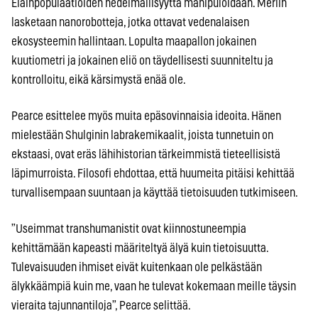
Eläinpopulaatioiden hedelmällisyyttä manipuloidaan. Meriin
lasketaan nanorobotteja, jotka ottavat vedenalaisen
ekosysteemin hallintaan. Lopulta maapallon jokainen
kuutiometri ja jokainen eliö on täydellisesti suunniteltu ja
kontrolloitu, eikä kärsimystä enää ole.
Pearce esittelee myös muita epäsovinnaisia ideoita. Hänen
mielestään Shulginin labrakemikaalit, joista tunnetuin on
ekstaasi, ovat eräs lähihistorian tärkeimmistä tieteellisistä
läpimurroista. Filosofi ehdottaa, että huumeita pitäisi kehittää
turvallisempaan suuntaan ja käyttää tietoisuuden tutkimiseen.
”Useimmat transhumanistit ovat kiinnostuneempia
kehittämään kapeasti määriteltyä älyä kuin tietoisuutta.
Tulevaisuuden ihmiset eivät kuitenkaan ole pelkästään
älykkäämpiä kuin me, vaan he tulevat kokemaan meille täysin
vieraita tajunnantiloja”, Pearce selittää.