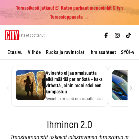
Terassikesä jatkuu! 🍺 Katso parhaat menovinkit Cityn
Terassioppaasta →
Skip
Tätä et odottanut
to
content
Etusivu
Viihde
Ruoka ja ravintolat
Ihmissuhteet
SYÖ!-vii
Avioehto ei jaa omaisuutta
eikä määrää perinnöstä – kaksi
‹
›
virhettä, joihin moni edelleen
kompastuu
Avioehto ei siirrä omaisuutta eikä
ratkaise perintöasioita.
Ihminen 2.0
Transhumanistit uskovat jalostavansa ihmisrotua ja