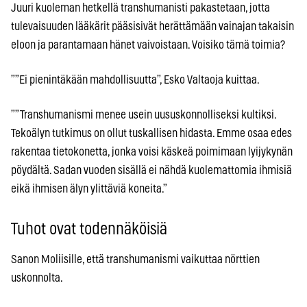
Juuri kuoleman hetkellä transhumanisti pakastetaan, jotta
tulevaisuuden lääkärit pääsisivät herättämään vainajan takaisin
eloon ja parantamaan hänet vaivoistaan. Voisiko tämä toimia?
””Ei pienintäkään mahdollisuutta”, Esko Valtaoja kuittaa.
””Transhumanismi menee usein uususkonnolliseksi kultiksi.
Tekoälyn tutkimus on ollut tuskallisen hidasta. Emme osaa edes
rakentaa tietokonetta, jonka voisi käskeä poimimaan lyijykynän
pöydältä. Sadan vuoden sisällä ei nähdä kuolemattomia ihmisiä
eikä ihmisen älyn ylittäviä koneita.”
Tuhot ovat todennäköisiä
Sanon Moliisille, että transhumanismi vaikuttaa nörttien
uskonnolta.