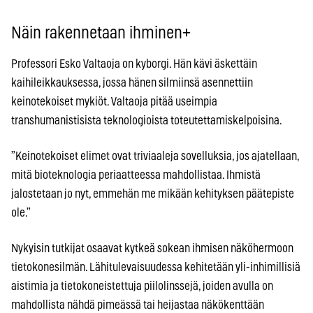
Näin rakennetaan ihminen+
Professori Esko Valtaoja on kyborgi. Hän kävi äskettäin
kaihileikkauksessa, jossa hänen silmiinsä asennettiin
keinotekoiset mykiöt. Valtaoja pitää useimpia
transhumanistisista teknologioista toteutettamiskelpoisina.
”Keinotekoiset elimet ovat triviaaleja sovelluksia, jos ajatellaan,
mitä bioteknologia periaatteessa mahdollistaa. Ihmistä
jalostetaan jo nyt, emmehän me mikään kehityksen päätepiste
ole.”
Nykyisin tutkijat osaavat kytkeä sokean ihmisen näköhermoon
tietokonesilmän. Lähitulevaisuudessa kehitetään yli-inhimillisiä
aistimia ja tietokoneistettuja piilolinssejä, joiden avulla on
mahdollista nähdä pimeässä tai heijastaa näkökenttään