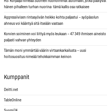
HS: Korjaaja nimeää Suomen huonoimmat automallit, jotka päätyvät
hänen pihalleen turhan nuorina: tämä kallis osa ratkaisee
Aggressiivisen rintasyövän heikko kohta paljastui – syöpäsolun
ahneus voi kääntyä sitä itseään vastaan
Korvien soiminen voi liittyä myös leukaan – 47 349 ihmisen aineisto
paljasti vahvan yhteyden
Tämän moni ymmärtää väärin virtsankarkailusta – uusi
hoitosuositus nimeää tehokkaimman keinon
Kumppanit
Deitti.net
TableOnline
Suomi24