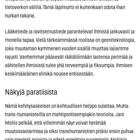
tietoverkon välillä. Tämä läpimurto ei kuitenkaan odota ihan
nurkan takana.
Lääketiede ja ravitsemustiede parantelevat ihmistä jatkuvasti ja
monella tapaa. Vielä tärkeämmässä roolissa on geeniteknologia,
joka muutaman kymmenen vuoden sisällä muuttaa lajiamme
rajusti. Vanhemmat pääsevät räätälöimään lastensa perimää ja
vähitellen ihmisistä tulee yhä terveempiä ja fiksumpia. Ihmisen
keskimääräinen elinikä nousee entisestään.
Näkyjä paratiisista
Nämä kehitysaskeleet on kohtuullisen helppo sulattaa. Mutta
trans-humanisteilla on mahtipontisempiakin teorioita. Jani
Moliis pelkää, että villeimmät näyt voivat herättää
muutosvastarintaa ja siksi transhumanistien pitäisi ensin puhua
vain pienistä asioista ja edetä asteittain suurempiin. Moliisin