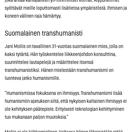
joka antaa kantajalleen yli-inhimilliset voimat. Älypuhelimet
syöttävät meille loputtomasti lisätietoa ympäristöstä. Ihmisen ja
koneen välinen raja hämärtyy.
Suomalainen transhumanisti
Jani Moliis on tavallinen 31-vuotias suomalainen mies, jolla on
kaksi tytärtä. Hän työskentelee liikkeenjohdon konsulttina,
suunnittelee lautapelejä ja määrittelee itsensä
transhumanistiksi. Hänen mielestään transhumanismi on
luonteva jatko humanismille.
”Humanismissa fokuksena on ihmisyys. Transhumanismi lisää
humanismiin ajatuksen siitä, että nykyisen kaltainen ihmisyys ei
ole kehityksen päätepiste. Erityisesti teknologian kehittyminen
tuo mukanaan paljon muutoksia.”