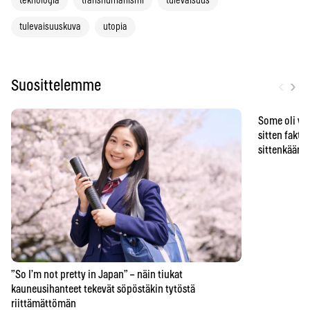
teknologia
transhumanismi
tulevaisuus
tulevaisuuskuva
utopia
‹
›
Suosittelemme
Some oli vä
sitten faktat
sittenkään o
”So I’m not pretty in Japan” – näin tiukat
kauneusihanteet tekevät söpöstäkin tytöstä
riittämättömän