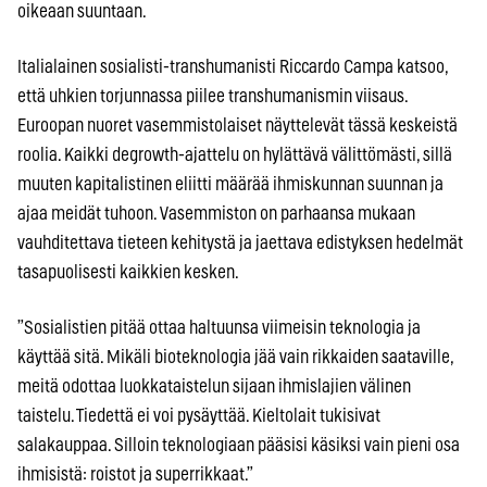
oikeaan suuntaan.
Italialainen sosialisti-transhumanisti Riccardo Campa katsoo,
että uhkien torjunnassa piilee transhumanismin viisaus.
Euroopan nuoret vasemmistolaiset näyttelevät tässä keskeistä
roolia. Kaikki degrowth-ajattelu on hylättävä välittömästi, sillä
muuten kapitalistinen eliitti määrää ihmiskunnan suunnan ja
ajaa meidät tuhoon. Vasemmiston on parhaansa mukaan
vauhditettava tieteen kehitystä ja jaettava edistyksen hedelmät
tasapuolisesti kaikkien kesken.
”Sosialistien pitää ottaa haltuunsa viimeisin teknologia ja
käyttää sitä. Mikäli bioteknologia jää vain rikkaiden saataville,
meitä odottaa luokkataistelun sijaan ihmislajien välinen
taistelu. Tiedettä ei voi pysäyttää. Kieltolait tukisivat
salakauppaa. Silloin teknologiaan pääsisi käsiksi vain pieni osa
ihmisistä: roistot ja superrikkaat.”