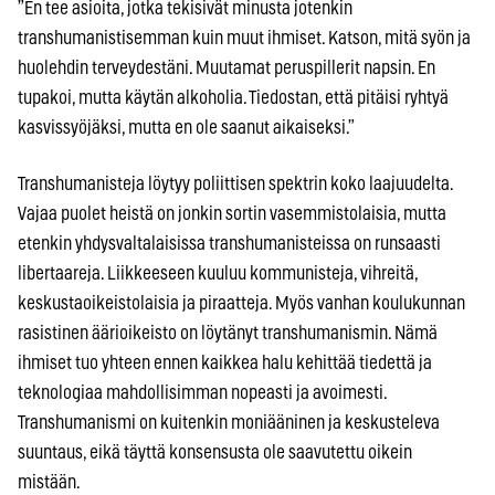
”En tee asioita, jotka tekisivät minusta jotenkin
transhumanistisemman kuin muut ihmiset. Katson, mitä syön ja
huolehdin terveydestäni. Muutamat peruspillerit napsin. En
tupakoi, mutta käytän alkoholia. Tiedostan, että pitäisi ryhtyä
kasvissyöjäksi, mutta en ole saanut aikaiseksi.”
Transhumanisteja löytyy poliittisen spektrin koko laajuudelta.
Vajaa puolet heistä on jonkin sortin vasemmistolaisia, mutta
etenkin yhdysvaltalaisissa transhumanisteissa on runsaasti
libertaareja. Liikkeeseen kuuluu kommunisteja, vihreitä,
keskustaoikeistolaisia ja piraatteja. Myös vanhan koulukunnan
rasistinen äärioikeisto on löytänyt transhumanismin. Nämä
ihmiset tuo yhteen ennen kaikkea halu kehittää tiedettä ja
teknologiaa mahdollisimman nopeasti ja avoimesti.
Transhumanismi on kuitenkin moniääninen ja keskusteleva
suuntaus, eikä täyttä konsensusta ole saavutettu oikein
mistään.