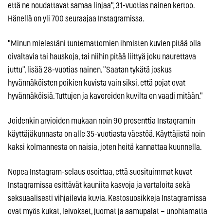
että ne noudattavat samaa linjaa", 31-vuotias nainen kertoo.
Hänellä on yli 700 seuraajaa Instagramissa.
"Minun mielestäni tuntemattomien ihmisten kuvien pitää olla
oivaltavia tai hauskoja, tai niihin pitää liittyä joku naurettava
juttu", lisää 28-vuotias nainen. "Saatan tykätä joskus
hyvännäköisten poikien kuvista vain siksi, että pojat ovat
hyvännäköisiä. Tuttujen ja kavereiden kuvilta en vaadi mitään."
Joidenkin arvioiden mukaan noin 90 prosenttia Instagramin
käyttäjäkunnasta on alle 35-vuotiasta väestöä. Käyttäjistä noin
kaksi kolmannesta on naisia, joten heitä kannattaa kuunnella.
Nopea Instagram-selaus osoittaa, että suosituimmat kuvat
Instagramissa esittävät kauniita kasvoja ja vartaloita sekä
seksuaalisesti vihjailevia kuvia. Kestosuosikkeja Instagramissa
ovat myös kukat, leivokset, juomat ja aamupalat – unohtamatta