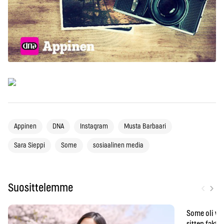
Appinen
DNA
Instagram
Musta Barbaari
Sara Sieppi
Some
sosiaalinen media
‹
›
Suosittelemme
Some oli vä