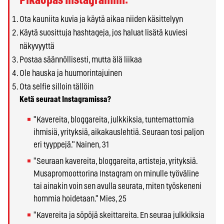
Pikaopas Instagramiin:
Ota kauniita kuvia ja käytä aikaa niiden käsittelyyn
Käytä suosittuja hashtageja, jos haluat lisätä kuviesi
näkyvyyttä
Postaa säännöllisesti, mutta älä liikaa
Ole hauska ja huumorintajuinen
Ota selfie silloin tällöin
Ketä seuraat Instagramissa?
"Kavereita, bloggareita, julkkiksia, tuntemattomia
ihmisiä, yrityksiä, aikakauslehtiä. Seuraan tosi paljon
eri tyyppejä." Nainen, 31
"Seuraan kavereita, bloggareita, artisteja, yrityksiä.
Musapromoottorina Instagram on minulle työväline
tai ainakin voin sen avulla seurata, miten työskeneni
hommia hoidetaan." Mies, 25
"Kavereita ja söpöjä skeittareita. En seuraa julkkiksia