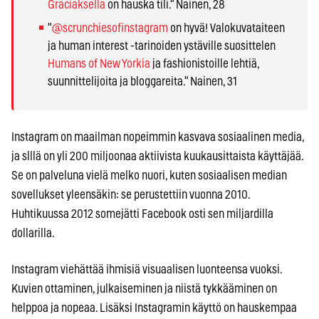
Graciaksella
on hauska tili." Nainen, 28
"
@scrunchiesofinstagram
on hyvä! Valokuvataiteen
ja human interest -tarinoiden ystäville suosittelen
Humans of New Yorkia
ja fashionistoille lehtiä,
suunnittelijoita ja bloggareita." Nainen, 31
Instagram on maailman nopeimmin kasvava sosiaalinen media,
ja slllä on yli 200 miljoonaa aktiivista kuukausittaista käyttäjää.
Se on palveluna vielä melko nuori, kuten sosiaalisen median
sovellukset yleensäkin: se perustettiin vuonna 2010.
Huhtikuussa 2012 somejätti Facebook osti sen miljardilla
dollarilla.
Instagram viehättää ihmisiä visuaalisen luonteensa vuoksi.
Kuvien ottaminen, julkaiseminen ja niistä tykkääminen on
helppoa ja nopeaa. Lisäksi Instagramin käyttö on hauskempaa