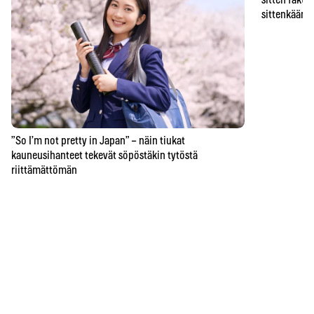
sitten faktat
sittenkään o
”So I’m not pretty in Japan” – näin tiukat
kauneusihanteet tekevät söpöstäkin tytöstä
riittämättömän