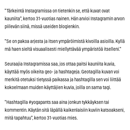
"Tärkeintä Instagramissa on tietenkin se, että kuvat ovat
kauniita", kertoo 31-vuotias nainen. Hän arvioi Instagramin arvon
piilevän siinä, missä useiden blogienkin.
"Se on pakoa arjesta ja itsen ympäröimistä kivoilla asioilla. Kyllä
mä haen sieltä visuaalisesti miellyttävää ympäristöä itselleni."
Seuraajia Instagramissa saa, jos ottaa paitsi kauniita kuvia,
käyttää myös oikeita geo- ja hashtageja. Geotagilla kuvan voi
merkitä otetuksi tietyssä paikassa ja hashtagilla sen voi liittää
kokoelmaan muiden käyttäjien kuvia, joilla on sama tagi.
"Hashtagilla #yogapants saa aina jonkun tykkäyksen tai
kommentin. Käytän sitä läpällä kaikenlaisiin kuviin katsoakseni,
mitä tapahtuu", kertoo 31-vuotias mies.