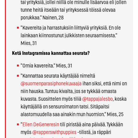
tai yrityksiä, jollei niillä ole minulle lisäarvoa eli jollen
tunne heitä itseään tai yrityksessä töissä olevaa
porukkaa." Nainen, 28
"Kavereita ja harrastuksiin liittyviä yrityksiä. En ole
lainkaan kiinnostunut julkkisten seuraamisesta."
Mies, 31
Ketä Instagramissa kannattaa seurata?
"Omia kavereita." Mies, 31
"Kannattaa seurata käyttäjää nimeltä
@suomenparasiphonekuvaaja
ihan siksi, että nimi on
niin hauska. Tuntuu kivalta, jos se tykkää omasta
kuvasta. Suosittelen myös tiliä
@tappajalesbo
, koska
käyttäjällä on sensuroimaton tatsi. Sitäpaitsi
alastomuudella saa ainakin mun huomion." Mies, 25
"
Ellen DeGeneresin
tili piristää aina päivää. Tykkään
myös
@rapperswithpuppies
-tilistä, ja räppäri