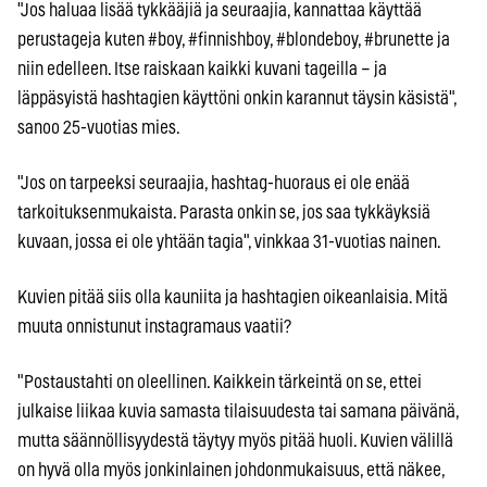
"Jos haluaa lisää tykkääjiä ja seuraajia, kannattaa käyttää
perustageja kuten #boy, #finnishboy, #blondeboy, #brunette ja
niin edelleen. Itse raiskaan kaikki kuvani tageilla – ja
läppäsyistä hashtagien käyttöni onkin karannut täysin käsistä",
sanoo 25-vuotias mies.
"Jos on tarpeeksi seuraajia, hashtag-huoraus ei ole enää
tarkoituksenmukaista. Parasta onkin se, jos saa tykkäyksiä
kuvaan, jossa ei ole yhtään tagia", vinkkaa 31-vuotias nainen.
Kuvien pitää siis olla kauniita ja hashtagien oikeanlaisia. Mitä
muuta onnistunut instagramaus vaatii?
"Postaustahti on oleellinen. Kaikkein tärkeintä on se, ettei
julkaise liikaa kuvia samasta tilaisuudesta tai samana päivänä,
mutta säännöllisyydestä täytyy myös pitää huoli. Kuvien välillä
on hyvä olla myös jonkinlainen johdonmukaisuus, että näkee,