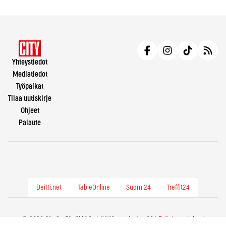
Yhteystiedot
Mediatiedot
Työpaikat
Tilaa uutiskirje
Ohjeet
Palaute
Deitti.net
TableOnline
Suomi24
Treffit24
© 2026 City.fi - Räväkkää sisältöä vuodesta -86 |
Evästeasetukset