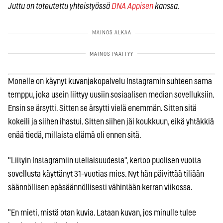
Juttu on toteutettu yhteistyössä
DNA Appisen
kanssa.
Monelle on käynyt kuvanjakopalvelu Instagramin suhteen sama
temppu, joka usein liittyy uusiin sosiaalisen median sovelluksiin.
Ensin se ärsytti. Sitten se ärsytti vielä enemmän. Sitten sitä
kokeili ja siihen ihastui. Sitten siihen jäi koukkuun, eikä yhtäkkiä
enää tiedä, millaista elämä oli ennen sitä.
"Liityin Instagramiin uteliaisuudesta", kertoo puolisen vuotta
sovellusta käyttänyt 31-vuotias mies. Nyt hän päivittää tiliään
säännöllisen epäsäännöllisesti vähintään kerran viikossa.
"En mieti, mistä otan kuvia. Lataan kuvan, jos minulle tulee