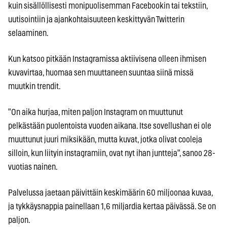
kuin sisällöllisesti monipuolisemman Facebookin tai tekstiin,
uutisointiin ja ajankohtaisuuteen keskittyvän Twitterin
selaaminen.
Kun katsoo pitkään Instagramissa aktiivisena olleen ihmisen
kuvavirtaa, huomaa sen muuttaneen suuntaa siinä missä
muutkin trendit.
"On aika hurjaa, miten paljon Instagram on muuttunut
pelkästään puolentoista vuoden aikana. Itse sovellushan ei ole
muuttunut juuri miksikään, mutta kuvat, jotka olivat cooleja
silloin, kun liityin instagramiin, ovat nyt ihan juntteja", sanoo 28-
vuotias nainen.
Palvelussa jaetaan päivittäin keskimäärin 60 miljoonaa kuvaa,
ja tykkäysnappia painellaan 1,6 miljardia kertaa päivässä. Se on
paljon.