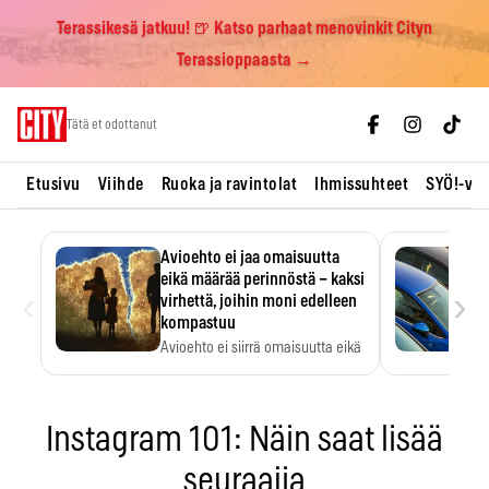
Terassikesä jatkuu! 🍺 Katso parhaat menovinkit Cityn
Terassioppaasta →
Skip
Tätä et odottanut
to
content
Etusivu
Viihde
Ruoka ja ravintolat
Ihmissuhteet
SYÖ!-vii
Avioehto ei jaa omaisuutta
eikä määrää perinnöstä – kaksi
‹
›
virhettä, joihin moni edelleen
kompastuu
Avioehto ei siirrä omaisuutta eikä
ratkaise perintöasioita.
Instagram 101: Näin saat lisää
seuraajia