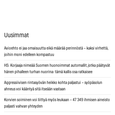
Uusimmat
Avioehto ei jaa omaisuutta eikä määrää perinnöstä – kaksi virhettä,
joihin moni edelleen kompastuu
HS: Korjaaja nimeää Suomen huonoimmat automallit, jotka päätyvät
hänen pihalleen turhan nuorina: tämä kallis osa ratkaisee
Aggressiivisen rintasyövän heikko kohta paljastui – syöpäsolun
ahneus voi kääntyä sitä itseään vastaan
Korvien soiminen voi liittyä myös leukaan – 47 349 ihmisen aineisto
paljasti vahvan yhteyden