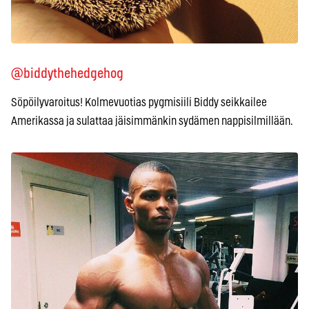
@biddythehedgehog
Söpöilyvaroitus! Kolmevuotias pygmisiili Biddy seikkailee
Amerikassa ja sulattaa jäisimmänkin sydämen nappisilmillään.