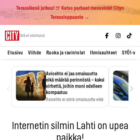
Terassikesä jatkuu! 🍺 Katso parhaat menovinkit Cityn
Terassioppaasta →
Skip
Tätä et odottanut
to
content
Etusivu
Viihde
Ruoka ja ravintolat
Ihmissuhteet
SYÖ!-vii
Avioehto ei jaa omaisuutta
eikä määrää perinnöstä – kaksi
‹
›
virhettä, joihin moni edelleen
kompastuu
Avioehto ei siirrä omaisuutta eikä
ratkaise perintöasioita.
Internetin silmin Lahti on upea
paikka!