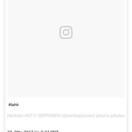
#lahti
Henkilön ANTTI SEPPONEN (@senttiapponen) jakama julkaisu