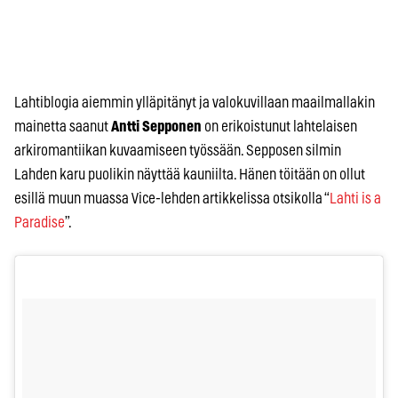
Lahtiblogia aiemmin ylläpitänyt ja valokuvillaan maailmallakin
mainetta saanut
Antti Sepponen
on erikoistunut lahtelaisen
arkiromantiikan kuvaamiseen työssään. Sepposen silmin
Lahden karu puolikin näyttää kauniilta. Hänen töitään on ollut
esillä muun muassa Vice-lehden artikkelissa otsikolla “
Lahti is a
Paradise
”.