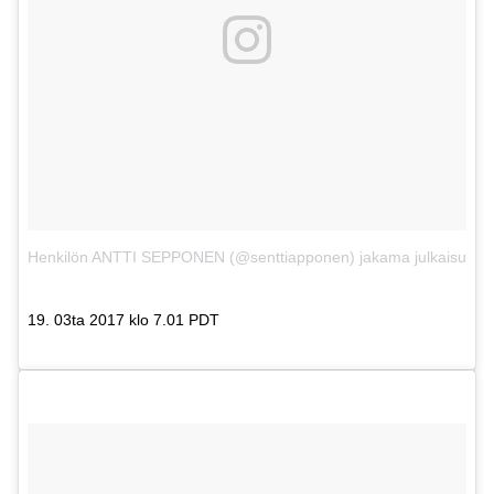
Henkilön ANTTI SEPPONEN (@senttiapponen) jakama julkaisu
19. 03ta 2017 klo 7.01 PDT