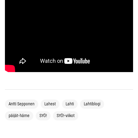
Antti Sepponen
Lahest
Lahti
Lahtiblogi
päijät-häme
SYÖ!
SYÖ!-viikot