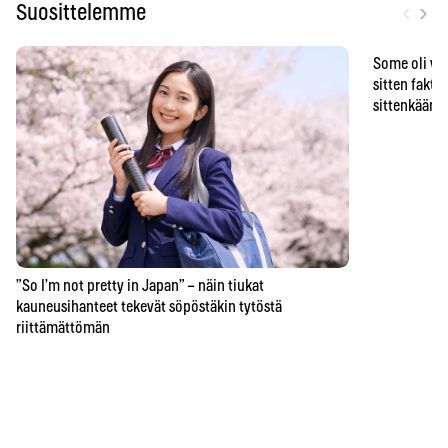
‹
›
Suosittelemme
Some oli vä
sitten faktat
sittenkään o
”So I’m not pretty in Japan” – näin tiukat
kauneusihanteet tekevät söpöstäkin tytöstä
riittämättömän