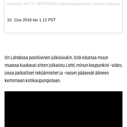
Henkilön ANTTI SEPPONEN (@senttiapponen) jakama julkaisu
10. 11ta 2016 klo 1.12 PST
On Lahdessa positiivinen julkisivukin. Sitä edustaa muun
muassa kuukausi sitten julkaistu
Lahti, minun kaupunkini
-video,
jossa paikalliset tekijämiehet ja -naiset pääsevät ääneen
kertomaan kotikaupungistaan.