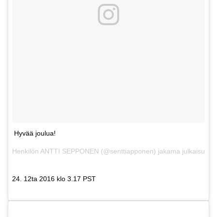
Hyvää joulua!
Henkilön ANTTI SEPPONEN (@senttiapponen) jakama julkaisu
24. 12ta 2016 klo 3.17 PST