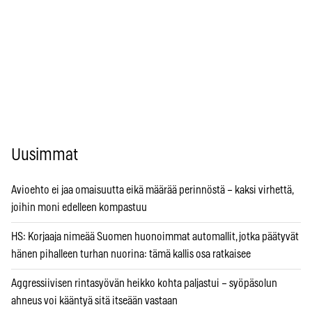
Uusimmat
Avioehto ei jaa omaisuutta eikä määrää perinnöstä – kaksi virhettä,
joihin moni edelleen kompastuu
HS: Korjaaja nimeää Suomen huonoimmat automallit, jotka päätyvät
hänen pihalleen turhan nuorina: tämä kallis osa ratkaisee
Aggressiivisen rintasyövän heikko kohta paljastui – syöpäsolun
ahneus voi kääntyä sitä itseään vastaan