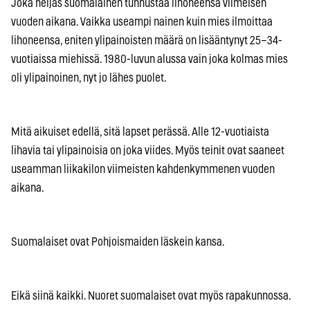
Joka neljäs suomalainen tunnustaa lihoneensa viimeisen
vuoden aikana. Vaikka useampi nainen kuin mies ilmoittaa
lihoneensa, eniten ylipainoisten määrä on lisääntynyt 25–34-
vuotiaissa miehissä. 1980-luvun alussa vain joka kolmas mies
oli ylipainoinen, nyt jo lähes puolet.
Mitä aikuiset edellä, sitä lapset perässä. Alle 12-vuotiaista
lihavia tai ylipainoisia on joka viides. Myös teinit ovat saaneet
useamman liikakilon viimeisten kahdenkymmenen vuoden
aikana.
Suomalaiset ovat Pohjoismaiden läskein kansa.
Eikä siinä kaikki. Nuoret suomalaiset ovat myös rapakunnossa.