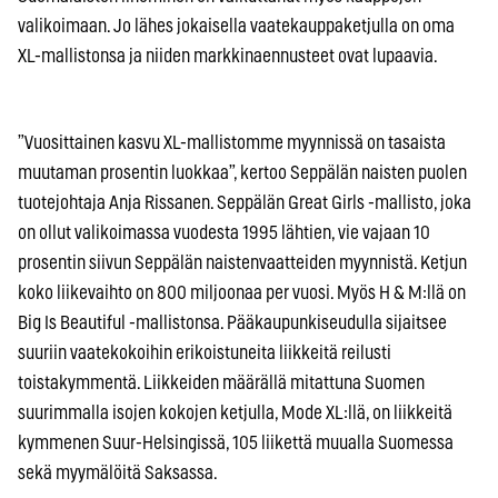
valikoimaan. Jo lähes jokaisella vaatekauppaketjulla on oma
XL-mallistonsa ja niiden markkinaennusteet ovat lupaavia.
”Vuosittainen kasvu XL-mallistomme myynnissä on tasaista
muutaman prosentin luokkaa”, kertoo Seppälän naisten puolen
tuotejohtaja Anja Rissanen. Seppälän Great Girls -mallisto, joka
on ollut valikoimassa vuodesta 1995 lähtien, vie vajaan 10
prosentin siivun Seppälän naistenvaatteiden myynnistä. Ketjun
koko liikevaihto on 800 miljoonaa per vuosi. Myös H & M:llä on
Big Is Beautiful -mallistonsa. Pääkaupunkiseudulla sijaitsee
suuriin vaatekokoihin erikoistuneita liikkeitä reilusti
toistakymmentä. Liikkeiden määrällä mitattuna Suomen
suurimmalla isojen kokojen ketjulla, Mode XL:llä, on liikkeitä
kymmenen Suur-Helsingissä, 105 liikettä muualla Suomessa
sekä myymälöitä Saksassa.