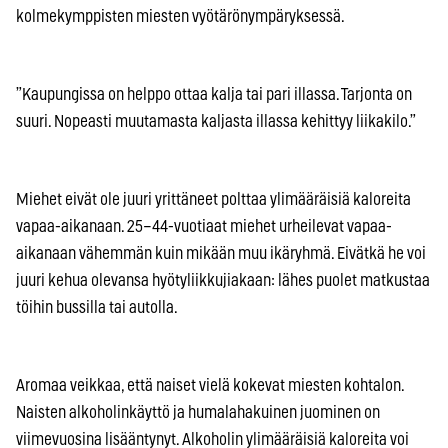
kolmekymppisten miesten vyötärönympäryksessä.
”Kaupungissa on helppo ottaa kalja tai pari illassa. Tarjonta on
suuri. Nopeasti muutamasta kaljasta illassa kehittyy liikakilo.”
Miehet eivät ole juuri yrittäneet polttaa ylimääräisiä kaloreita
vapaa-aikanaan. 25–44-vuotiaat miehet urheilevat vapaa-
aikanaan vähemmän kuin mikään muu ikäryhmä. Eivätkä he voi
juuri kehua olevansa hyötyliikkujiakaan: lähes puolet matkustaa
töihin bussilla tai autolla.
Aromaa veikkaa, että naiset vielä kokevat miesten kohtalon.
Naisten alkoholinkäyttö ja humalahakuinen juominen on
viimevuosina lisääntynyt. Alkoholin ylimääräisiä kaloreita voi