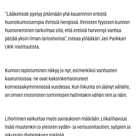
”Lääketiede pystyy pitämään yhä kauemmin entistä
huonokuntoisempia ihmisiä hengissä. Ihmisten fyysisen kunnon
huononeminen tarkoittaa sitä, että entistä harvempi vanhus
pärjää yksin ilman laitoshoitoa”, toteaa ylilääkäri Jari Parkkari
UKK-instituutista.
Kunnon rapistuminen näkyy jo nyt, esimerkiksi vanhusten
kaatumisissa: ne ovat kaksinkertaistuneet
kolmessakymmenessä vuodessa. Kun liikunta on jäänyt vähälle,
on omien motoristen toimintojen hallintakin vähän niin ja näin.
Lihominen vaikuttaa myös sairauksien määrään. Liikalihavuus
lisää muutenkin jo yleisten sydän- ja verisuonitautien, syöpien ja
aikuisiän diabeteksen määrää.