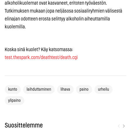
alkoholikuolemat ovat kasvaneet, eritoten työväestön.
Tutkimuksen mukaan jopa neljäsosa sosiaaliryhmien välisestä
elinajan odotteen erosta selittyy alkoholin aiheuttamilla
kuolemilla.
Koska sinä kuolet? Käy katsomassa:
test.thespark.com/deathtest/death.cgi
kunto
laihduttaminen
lihava
paino
urheilu
ylipaino
‹
›
Suosittelemme