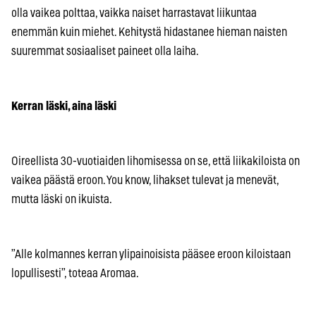
olla vaikea polttaa, vaikka naiset harrastavat liikuntaa
enemmän kuin miehet. Kehitystä hidastanee hieman naisten
suuremmat sosiaaliset paineet olla laiha.
Kerran läski, aina läski
Oireellista 30-vuotiaiden lihomisessa on se, että liikakiloista on
vaikea päästä eroon. You know, lihakset tulevat ja menevät,
mutta läski on ikuista.
”Alle kolmannes kerran ylipainoisista pääsee eroon kiloistaan
lopullisesti”, toteaa Aromaa.