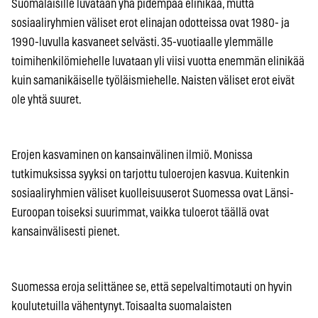
Suomalaisille luvataan yhä pidempää elinikää, mutta
sosiaaliryhmien väliset erot elinajan odotteissa ovat 1980- ja
1990-luvulla kasvaneet selvästi. 35-vuotiaalle ylemmälle
toimihenkilömiehelle luvataan yli viisi vuotta enemmän elinikää
kuin samanikäiselle työläismiehelle. Naisten väliset erot eivät
ole yhtä suuret.
Erojen kasvaminen on kansainvälinen ilmiö. Monissa
tutkimuksissa syyksi on tarjottu tuloerojen kasvua. Kuitenkin
sosiaaliryhmien väliset kuolleisuuserot Suomessa ovat Länsi-
Euroopan toiseksi suurimmat, vaikka tuloerot täällä ovat
kansainvälisesti pienet.
Suomessa eroja selittänee se, että sepelvaltimotauti on hyvin
koulutetuilla vähentynyt. Toisaalta suomalaisten