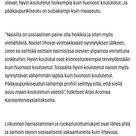
olevat, hyvin koulutetut hoikempia kuin huonosti koulutetut. Ja
pääkaupunkiseutu on sutjakampi kuin maaseutu.
”Naisilla on sosiaalinen paine olla hoikkia ja siten myös
viehättäviä. Naiset lihovat voimakkaasti synnytyksen jälkeen,
joten se selittää osittain naimisissa olevien ylipainoa verrattuna
sinkkuihin. Hyvin koulutut ovat kiinnostuneempia terveydestään
kuin huonosti koulutetut. Toisaalta hyvin koulutetut naiset myös
synnyttävät vähemmän lapsia kuin huonosti koulutetut.
Pääkaupunkiseudun laihempi profiili selittyy sillä, että siellä
asuu maan koulutetuin väestö”, tulkitsee Arpo Aromaa
Kansanterveyslaitokselta.
Liikunnan harrastaminen ja ruokailutottumukset ovat lähes yhtä
ja samoin tavoin sosiaalisesti jakaantuneita kuin lihavuus.