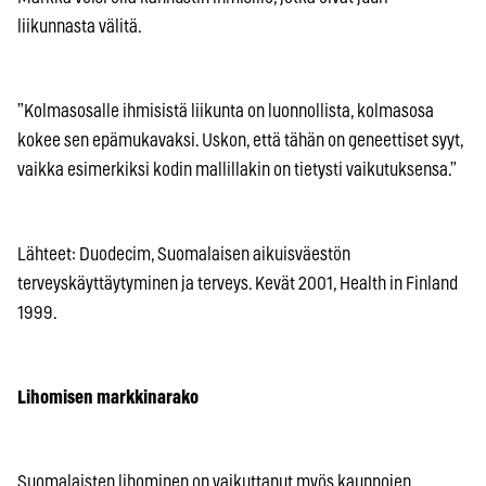
liikunnasta välitä.
”Kolmasosalle ihmisistä liikunta on luonnollista, kolmasosa
kokee sen epämukavaksi. Uskon, että tähän on geneettiset syyt,
vaikka esimerkiksi kodin mallillakin on tietysti vaikutuksensa.”
Lähteet: Duodecim, Suomalaisen aikuisväestön
terveyskäyttäytyminen ja terveys. Kevät 2001, Health in Finland
1999.
Lihomisen markkinarako
Suomalaisten lihominen on vaikuttanut myös kauppojen