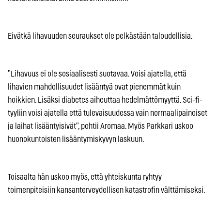
Eivätkä lihavuuden seuraukset ole pelkästään taloudellisia.
”Lihavuus ei ole sosiaalisesti suotavaa. Voisi ajatella, että
lihavien mahdollisuudet lisääntyä ovat pienemmät kuin
hoikkien. Lisäksi diabetes aiheuttaa hedelmättömyyttä. Sci-fi-
tyyliin voisi ajatella että tulevaisuudessa vain normaalipainoiset
ja laihat lisääntyisivät”, pohtii Aromaa. Myös Parkkari uskoo
huonokuntoisten lisääntymiskyvyn laskuun.
Toisaalta hän uskoo myös, että yhteiskunta ryhtyy
toimenpiteisiin kansanterveydellisen katastrofin välttämiseksi.