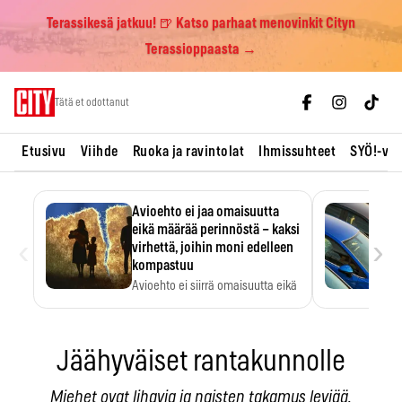
Terassikesä jatkuu! 🍺 Katso parhaat menovinkit Cityn
Terassioppaasta →
Skip
Tätä et odottanut
to
content
Etusivu
Viihde
Ruoka ja ravintolat
Ihmissuhteet
SYÖ!-vii
Avioehto ei jaa omaisuutta
eikä määrää perinnöstä – kaksi
‹
›
virhettä, joihin moni edelleen
kompastuu
Avioehto ei siirrä omaisuutta eikä
ratkaise perintöasioita.
Jäähyväiset rantakunnolle
Miehet ovat lihavia ja naisten takamus leviää.