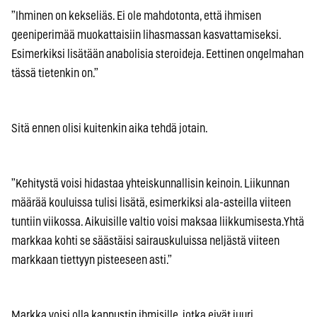
”Ihminen on kekseliäs. Ei ole mahdotonta, että ihmisen
geeniperimää muokattaisiin lihasmassan kasvattamiseksi.
Esimerkiksi lisätään anabolisia steroideja. Eettinen ongelmahan
tässä tietenkin on.”
Sitä ennen olisi kuitenkin aika tehdä jotain.
”Kehitystä voisi hidastaa yhteiskunnallisin keinoin. Liikunnan
määrää kouluissa tulisi lisätä, esimerkiksi ala-asteilla viiteen
tuntiin viikossa. Aikuisille valtio voisi maksaa liikkumisesta.Yhtä
markkaa kohti se säästäisi sairauskuluissa neljästä viiteen
markkaan tiettyyn pisteeseen asti.”
Markka voisi olla kannustin ihmisille, jotka eivät juuri