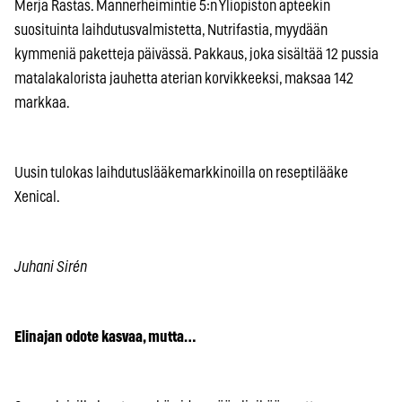
Merja Rastas. Mannerheimintie 5:n Yliopiston apteekin
suosituinta laihdutusvalmistetta, Nutrifastia, myydään
kymmeniä paketteja päivässä. Pakkaus, joka sisältää 12 pussia
matalakalorista jauhetta aterian korvikkeeksi, maksaa 142
markkaa.
Uusin tulokas laihdutuslääkemarkkinoilla on reseptilääke
Xenical.
Juhani Sirén
Elinajan odote kasvaa, mutta…