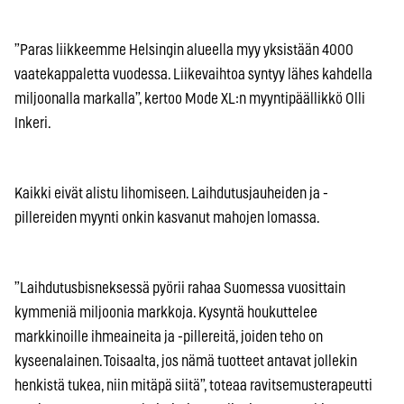
”Paras liikkeemme Helsingin alueella myy yksistään 4000
vaatekappaletta vuodessa. Liikevaihtoa syntyy lähes kahdella
miljoonalla markalla”, kertoo Mode XL:n myyntipäällikkö Olli
Inkeri.
Kaikki eivät alistu lihomiseen. Laihdutusjauheiden ja -
pillereiden myynti onkin kasvanut mahojen lomassa.
”Laihdutusbisneksessä pyörii rahaa Suomessa vuosittain
kymmeniä miljoonia markkoja. Kysyntä houkuttelee
markkinoille ihmeaineita ja -pillereitä, joiden teho on
kyseenalainen. Toisaalta, jos nämä tuotteet antavat jollekin
henkistä tukea, niin mitäpä siitä”, toteaa ravitsemusterapeutti