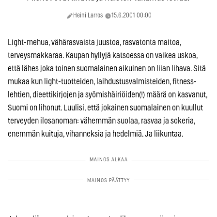
Heini Larros
15.6.2001 00:00
Light-mehua, vähärasvaista juustoa, rasvatonta maitoa,
terveysmakkaraa. Kaupan hyllyjä katsoessa on vaikea uskoa,
että lähes joka toinen suomalainen aikuinen on liian lihava. Sitä
mukaa kun light-tuotteiden, laihdustusvalmisteiden, fitness-
lehtien, dieettikirjojen ja syömishäiriöiden(!) määrä on kasvanut,
Suomi on lihonut. Luulisi, että jokainen suomalainen on kuullut
terveyden ilosanoman: vähemmän suolaa, rasvaa ja sokeria,
enemmän kuituja, vihanneksia ja hedelmiä. Ja liikuntaa.