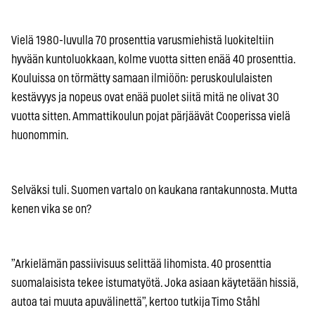
Vielä 1980-luvulla 70 prosenttia varusmiehistä luokiteltiin
hyvään kuntoluokkaan, kolme vuotta sitten enää 40 prosenttia.
Kouluissa on törmätty samaan ilmiöön: peruskoululaisten
kestävyys ja nopeus ovat enää puolet siitä mitä ne olivat 30
vuotta sitten. Ammattikoulun pojat pärjäävät Cooperissa vielä
huonommin.
Selväksi tuli. Suomen vartalo on kaukana rantakunnosta. Mutta
kenen vika se on?
”Arkielämän passiivisuus selittää lihomista. 40 prosenttia
suomalaisista tekee istumatyötä. Joka asiaan käytetään hissiä,
autoa tai muuta apuvälinettä”, kertoo tutkija Timo Ståhl