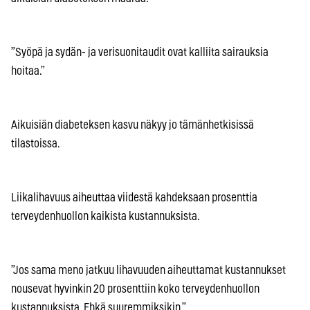
”Syöpä ja sydän- ja verisuonitaudit ovat kalliita sairauksia
hoitaa.”
Aikuisiän diabeteksen kasvu näkyy jo tämänhetkisissä
tilastoissa.
Liikalihavuus aiheuttaa viidestä kahdeksaan prosenttia
terveydenhuollon kaikista kustannuksista.
”Jos sama meno jatkuu lihavuuden aiheuttamat kustannukset
nousevat hyvinkin 20 prosenttiin koko terveydenhuollon
kustannuksista. Ehkä suuremmiksikin.”