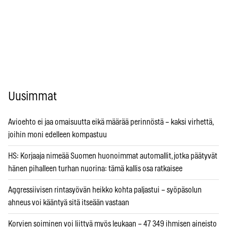
Uusimmat
Avioehto ei jaa omaisuutta eikä määrää perinnöstä – kaksi virhettä,
joihin moni edelleen kompastuu
HS: Korjaaja nimeää Suomen huonoimmat automallit, jotka päätyvät
hänen pihalleen turhan nuorina: tämä kallis osa ratkaisee
Aggressiivisen rintasyövän heikko kohta paljastui – syöpäsolun
ahneus voi kääntyä sitä itseään vastaan
Korvien soiminen voi liittyä myös leukaan – 47 349 ihmisen aineisto