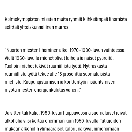
Kolmekymppisten miesten muita ryhmiä kiihkeämpää lihomista
selittää yhteiskunnallinen murros.
”Nuorten miesten lihominen alkoi 1970–1980-luvun vaihteessa.
Vielä 1960-luvulla miehet olivat laihoja ja naiset pyöreitä.
Tuolloin miehet tekivät ruumiillista työtä. Nyt raskasta
ruumiillista työtä tekee alle 15 prosenttia suomalaisista
miehistä. Kaupungistumisen ja konttorityön lisääntymisen
myötä miesten energiankulutus väheni.”
Ja sitten tuli kalja. 1980-luvun huippuvuosina suomalaiset joivat
alkoholia viisi kertaa enemmän kuin 1950-luvulla. Tutkijoiden
mukaan alkoholin ylimääräiset kalorit näkyvät nimenomaan