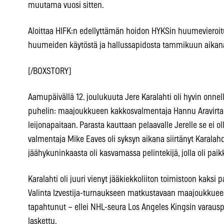
muutama vuosi sitten.
Aloittaa HIFK:n edellyttämän hoidon HYKSin huumevieroit
huumeiden käytöstä ja hallussapidosta tammikuun aikan
[/BOXSTORY]
Aamupäivällä 12. joulukuuta Jere Karalahti oli hyvin onnell
puhelin: maajoukkueen kakkosvalmentaja Hannu Aravirta 
leijonapaitaan. Parasta kauttaan pelaavalle Jerelle se ei ol
valmentaja Mike Eaves oli syksyn aikana siirtänyt Karala
jäähykuninkaasta oli kasvamassa pelintekijä, jolla oli paik
Karalahti oli juuri vienyt jääkiekkoliiton toimistoon kaksi
Valinta Izvestija-turnaukseen matkustavaan maajoukkueese
tapahtunut – ellei NHL-seura Los Angeles Kingsin varaus
laskettu.