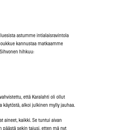
luesista astumme intialaisravintola
usjoukkue kannustaa matkaamme
i Sihvonen hihkuu:
ahvistettu, että Karalahti oli ollut
käytöstä, alkoi julkinen mylly jauhaa.
at aineet, kaikki. Se tuntui aivan
än päästä sekin tajusi, etten mä nyt