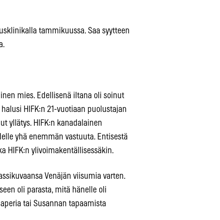
usklinikalla tammikuussa. Saa syytteen
a.
inen mies. Edellisenä iltana oli soinut
halusi HIFK:n 21-vuotiaan puolustajan
lut yllätys. HIFK:n kanadalainen
hdelle yhä enemmän vastuuta. Entisestä
ka HIFK:n ylivoimakentällisessäkin.
 passikuvaansa Venäjän viisumia varten.
en oli parasta, mitä hänelle oli
paperia tai Susannan tapaamista