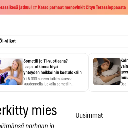
erassikesä jatkuu! 🍺 Katso parhaat menovinkit Cityn Terassioppaasta
Ö!-viikot
Kolm
Sometili jo 11-vuotiaana?
vain
Laaja tutkimus löysi
geen
yhteyden heikkoihin koetuloksiin
mui
Yli 5 000 nuoren tutkimuksessa
kuudennella luokalla sometilin…
Osa 
voi s
rkitty mies
Uusimmat
i elämänsä parhaan ja