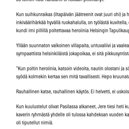
Kun suihkunraikas (iltapäivän jäätreenit ovat juuri ohi) ja 
inkiväärihärkää hyvällä ruokahalulla, on työlästä kuvitella
kundi imi pillillä poltettavaa heroiinia Helsingin Tapulika
Yllään suunnaton valkoinen villapaita, untuvaliivi ja vaale
sympaattista helsinkiläistä jokapoikaa, ei sitä pikkusyntistä
”Kun poltin heroiinia, katsoin videoita, nautin olostani ja s
syödä kolmekin kertaa sen mitä tavallisesti. Hepo kruuna
Rauhallinen katse, rauhallinen käytös. Ei helvetti, ei uskoi
Kun kuulustelut olivat Pasilassa alkaneet, Jere tiesi heti 
kaverin ryhmästä yhdelle oli tulossa kahdeksan vuoden 
oli tiputellut nimiä.