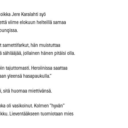
hoikka Jere Karalahti syö
, että viime elokuun helteillä samaa
upungissa.
at samettifarkut, hän muistuttaa
 sählääjää, jollainen hänen pitäisi olla.
öin tajuttomasti. Heroiinissa saattaa
taan yleensä hasapaukulla.”
si, sitä huomaa miettivänsä.
kuka oli vasikoinut. Kolmen ”hyvän”
kakku. Lieventääkseen tuomiotaan mies