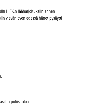
siin HIFK:n jääharjoituksiin ennen
iin vievän oven edessä hänet pysäytti
n.
ilan poliisitaloa.