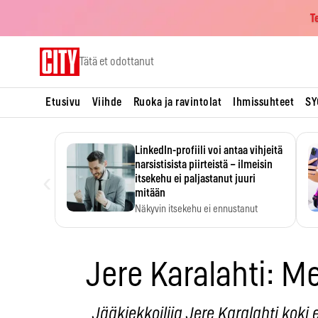
T
Skip
Tätä et odottanut
to
content
Etusivu
Viihde
Ruoka ja ravintolat
Ihmissuhteet
SY
LinkedIn-profiili voi antaa vihjeitä
narsistisista piirteistä – ilmeisin
‹
itsekehu ei paljastanut juuri
mitään
Näkyvin itsekehu ei ennustanut
narsistisia piirteitä.
Jere Karalahti: Me
Jääkiekkoilija Jere Karalahti kok