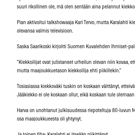
suuri rikollinen ole, mä olen sentään aina pelannut kiekko
Pian aktivoitui talkshowaaja Kari Tervo, mutta Karalahti kie
olevansa valmis televisioon.
Saska Saarikoski kirjoitti Suomen Kuvalehden Ihmiset-pal
”Kiekkoilijat ovat julistaneet urheilun olevan niin kovaa, et
mutta maajoukkuetason kiekkoilija ehti piikillekin.”
Tosiasiassa kiekkoväki tuskin on koskaan väittänyt, etteivätk
Jääkiekko ei ole koskaan ollut, eikä koskaan tule olemaan n
Harva on unohtanut julkisuudessa riepoteltuja 80-luvun MM
osa maajoukkueesta oli yhtynyt.
Ja toinen fiba: Karalahti ei itseään piikittänyt.