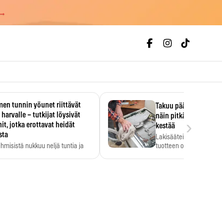
 →
en tunnin yöunet riittävät
Takuu päättyi, myyjän
 harvalle – tutkijat löysivät
näin pitkään kodinko
›
it, jotka erottavat heidät
kestää
sta
Lakisääteinen virhevast
ihmisistä nukkuu neljä tuntia ja
tuotteen oletetun kestoi
ilti…