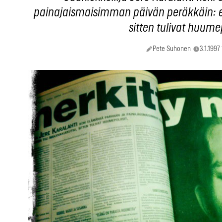
painajaismaisimman päivän peräkkäin: e
sitten tulivat huumep
Pete Suhonen
3.1.1997