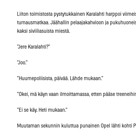
Liiton toimistosta pystytukkainen Karalahti harppoi viimei
turnausmatkaa. Jäähallin pelaajakahvioon ja pukuhuoneis
kaksi siviiliasuista miestä.
”Jere Karalahti?”
”Joo.”
”Huumepoliisista, päivää. Lähde mukaan.”
”Okei, mä käyn vaan ilmoittamassa, etten pääse treeneihi
”Ei se käy. Heti mukaan.”
Muutaman sekunnin kuluttua punainen Opel lähti kohti Pas