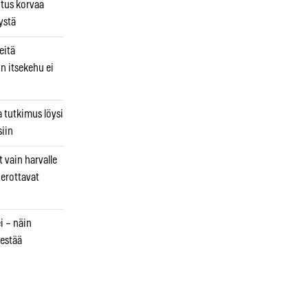
utus korvaa
ystä
eitä
in itsekehu ei
a tutkimus löysi
iin
 vain harvalle
a erottavat
i – näin
estää