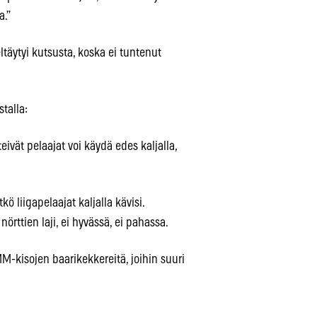
a.”
ltäytyi kutsusta, koska ei tuntenut
stalla:
teivät pelaajat voi käydä edes kaljalla,
ö liigapelaajat kaljalla kävisi.
örttien laji, ei hyvässä, ei pahassa.
-kisojen baarikekkereitä, joihin suuri