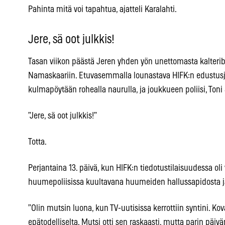
Pahinta mitä voi tapahtua, ajatteli Karalahti.
Jere, sä oot julkkis!
Tasan viikon päästä Jeren yhden yön unettomasta kalterib
Namaskaariin. Etuvasemmalla lounastava HIFK:n edust
kulmapöytään rohealla naurulla, ja joukkueen poliisi, Ton
”Jere, sä oot julkkis!”
Totta.
Perjantaina 13. päivä, kun HIFK:n tiedotustilaisuudessa oli v
huumepoliisissa kuultavana huumeiden hallussapidosta ja 
”Olin mutsin luona, kun TV-uutisissa kerrottiin syntini. Kov
epätodelliselta. Mutsi otti sen raskaasti, mutta parin päiv