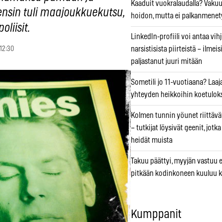
Kaaduit vuokralaudalla? Vaku
nsin tuli maajoukkuekutsu,
hoidon, mutta ei palkanmenet
oliisit.
LinkedIn-profiili voi antaa vihj
 12:30
narsistisista piirteistä – ilmeis
paljastanut juuri mitään
Sometili jo 11-vuotiaana? Laaj
yhteyden heikkoihin koetuloks
Kolmen tunnin yöunet riittävät
– tutkijat löysivät geenit, jotk
heidät muista
Takuu päättyi, myyjän vastuu e
pitkään kodinkoneen kuuluu k
Kumppanit